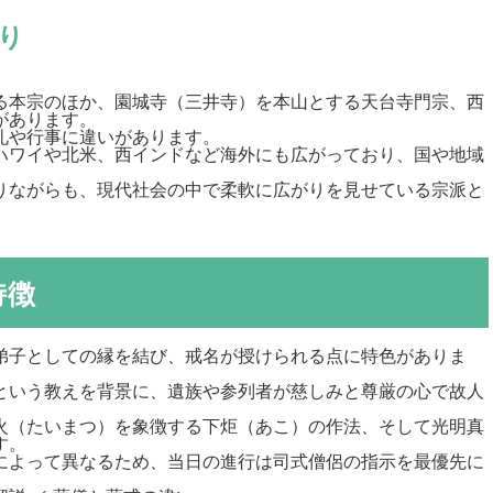
り
る本宗のほか、園城寺（三井寺）を本山とする天台寺門宗、西
があります。
礼や行事に違いがあります。
ハワイや北米、西インドなど海外にも広がっており、国や地域
りながらも、現代社会の中で柔軟に広がりを見せている宗派と
特徴
弟子としての縁を結び、戒名が授けられる点に特色がありま
という教えを背景に、遺族や参列者が慈しみと尊厳の心で故人
火（たいまつ）を象徴する下炬（あこ）の作法、そして光明真
す。
によって異なるため、当日の進行は司式僧侶の指示を最優先に