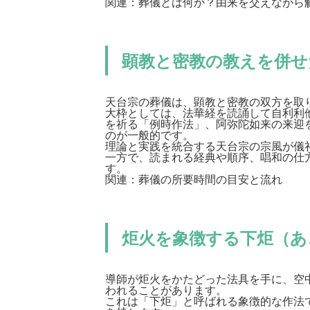
関連：
葬儀とは何か？由来を交えながら
顕教と密教の教えを併せ
天台宗の葬儀は、顕教と密教の双方を取
大枠としては、法華経を読誦して自利利
を祈る「例時作法」、阿弥陀如来の来迎
のが一般的です。
理論と実践を統合する天台宗の宗風が儀
一方で、読まれる経典や順序、唱和の仕
す。
関連：
葬儀の所要時間の目安と流れ
炬火を象徴する下炬（あ
導師が炬火をかたどった法具を手に、空
われることがあります。
これは「下炬」と呼ばれる象徴的な作法