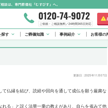
のご相談は、専門葬儀社「むすびす」へ。
0120-74-9072
ご依頼・ご相談無料／24時間365日対応
を探す
ご葬儀知識
事例紹介
お客様の
更新日 : 2025年11月07日
して仏縁を結び、読経や回向を通して成仏を願う厳粛な
なれる」と説く法華一乗の教えがあり、自らを省みて他