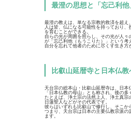
最澄の思想と「忘己利他
最澄の教えは、単なる宗教的救済を超え
人は皆、仏になる可能性を持っており、
を育むことができる。
自らの光が周囲を照らし、その光が人々
が「忘己利他（もうこりた）」という考
自分を忘れて他者のために尽くす生き方
比叡山延暦寺と日本仏教
天台宗の総本山・比叡山延暦寺は、日本
「日本仏教の母山」とも称され、後の多
たとえば、浄土宗の法然上人、浄土真宗
日蓮聖人などがその代表です。
彼らはいずれも比叡山で修行し、そこか
つまり、天台宗は日本の主要仏教宗派の
ます。