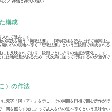
解説
／
葬儀と葬式の違い
た構成
り入れて進みます。
他の実践を願う「顕教法要」、阿弥陀経を読み上げて極楽往生
を願い仏の境地へ導く「密教法要」という三段階で構成される
礼にも反映されており、段階ごとに祈りの焦点が変化します。
方には地域差があるため、式次第に従って行動するのが適切で
こ）の作法
中に梵字「阿（ア）」を示し、その周囲を円相で囲む所作が行
で、闇を照らす光によって故人を仏の道へ導くという意味合い