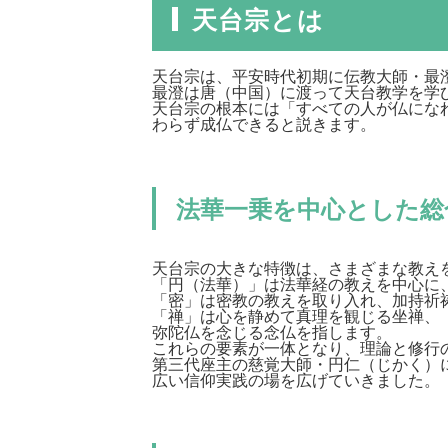
天台宗とは
天台宗は、平安時代初期に伝教大師・最
最澄は唐（中国）に渡って天台教学を学
天台宗の根本には「すべての人が仏にな
わらず成仏できると説きます。
法華一乗を中心とした総
天台宗の大きな特徴は、さまざまな教え
「円（法華）」は法華経の教えを中心に
「密」は密教の教えを取り入れ、加持祈
「禅」は心を静めて真理を観じる坐禅、
弥陀仏を念じる念仏を指します。
これらの要素が一体となり、理論と修行
第三代座主の慈覚大師・円仁（じかく）
広い信仰実践の場を広げていきました。