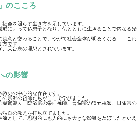
」のこころ
、社会を照らす生き方を示しています。
授戒によって仏弟子となり、仏とともに生きることで内なる光
の善意と交わることで、やがて社会全体が明るくなる――これ
え方です。
が、天台宗の理想とされています。
への影響
仏教史の中心的な存在です。
くの宗派の祖師たちがここで学びました。
の親鸞聖人、臨済宗の栄西禅師、曹洞宗の道元禅師、日蓮宗の
ら独自の教えを打ち立てました。
源流として、思想的にも人的にも大きな影響を及ぼしたといえ