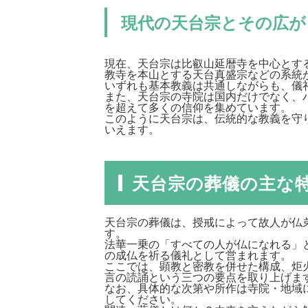
現代の天台宗とその広が
現在、天台宗は比叡山延暦寺を中心とす
教寺を本山とする天台真盛宗などの系統
いずれも基本教義は共通しながらも、儀
また、天台宗の寺院は国内だけでなく、
を超えて多くの信仰を集めています。
このように天台宗は、伝統的な教義を守
いえます。
天台宗の葬儀の主な
天台宗の葬儀は、授戒によって故人が仏
す。
法華一乗の「すべての人が仏になれる」
の成仏を祈る儀礼として営まれます。
ここでは、顕教と密教を併せた構成、炬
言の読誦という三つの要点を取り上げま
なお、具体的な次第や所作は寺院・地域
してください。