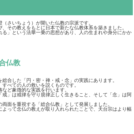
澄（さいちょう）が開いた仏教の宗派です。
び、その教えをもとに日本で新たな仏教体系を築きました。
れる」という法華一乗の思想があり、人の生まれや身分にかか
合仏教
を総合した「円・密・禅・戒・念」の実践にあります。
、すべての人の救いを説くものです。
祷など象徴的な実践を行います。
「戒」は戒律を守り規律正しく生きること、そして「念」は阿
の両面を重視する「総合仏教」として発展しました。
によって念仏の教えが取り入れられたことで、天台宗はより幅