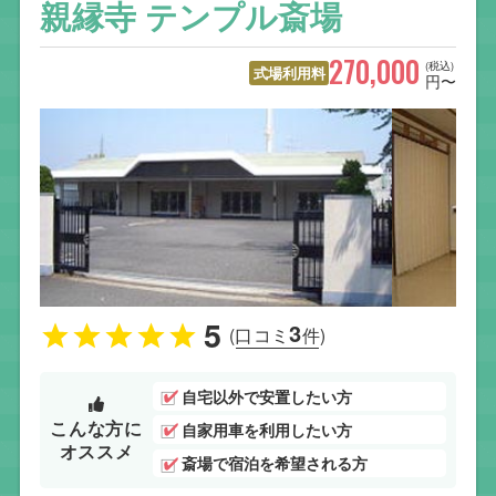
親縁寺 テンプル斎場
270,000
(税込)
式場利用料
円〜
5
3
(口コミ
件)
自宅以外で安置したい方
こんな方に
自家用車を利用したい方
オススメ
斎場で宿泊を希望される方