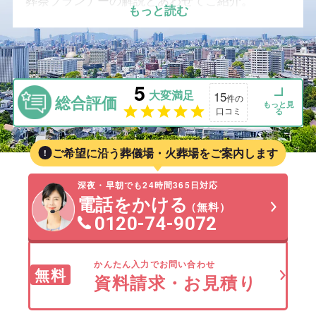
葬祭プランナーの解説とあわせてご紹介。
もっと読む
5
大変満足
15
総合評価
件の
もっと見
口コミ
る
ご希望に沿う葬儀場・火葬場をご案内します
深夜・早朝でも24時間365日対応
電話をかける
（無料）
0120-74-9072
かんたん入力でお問い合わせ
無料
資料請求・お見積り