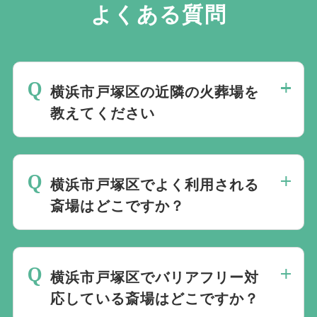
よくある質問
横浜市戸塚区の近隣の火葬場を
教えてください
横浜市戸塚区の近くにある火葬場をご案内
します。
火葬場専用のページ
にてご確認い
横浜市戸塚区でよく利用される
ただけます。
斎場はどこですか？
横浜市戸塚区では公営斎場は火葬料金が安
いという点と、式場と併設されているケー
横浜市戸塚区でバリアフリー対
スも多く利便性の点からよく利用されてい
応している斎場はどこですか？
ます。