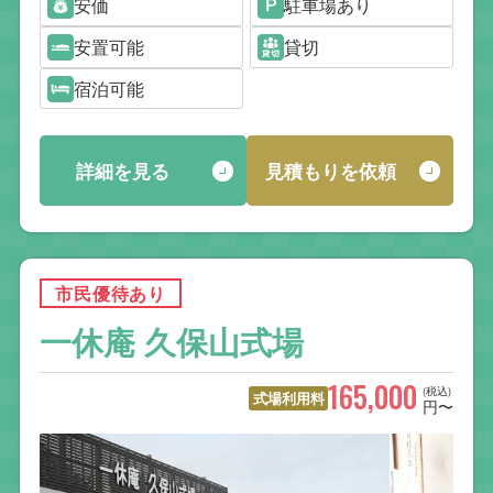
安価
駐車場あり
安置可能
貸切
宿泊可能
詳細を見る
見積もりを依頼
市民優待あり
一休庵 久保山式場
165,000
(税込)
式場利用料
円〜