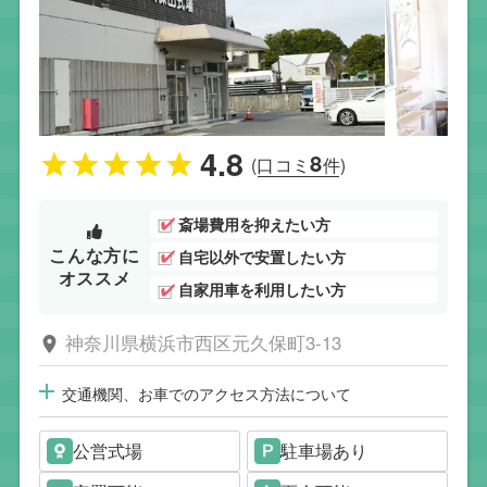
4.8
8
(口コミ
件)
斎場費用を抑えたい方
こんな方に
自宅以外で安置したい方
オススメ
自家用車を利用したい方
神奈川県横浜市西区元久保町3-13
交通機関、お車でのアクセス方法について
公営式場
駐車場あり