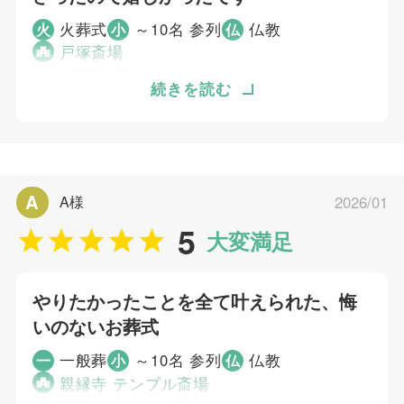
火葬式
～10名 参列
仏教
火
小
仏
戸塚斎場
どこまでをどのように決めるのか、どのくらい
続きを読む
お金がかかるものなのか、どこまで対応してい
ただけるのか、いろんなことが不安でした。ネ
ットで戸塚斎場と入力したことで知りました。
パンフレットを取り寄せた２社に同じような質
A
A様
2026/01
問をしましたが、その際の電話対応の良さで、
5
むすびすさんに決めました。調べるのを２社と
大変満足
限定したので、すぐに決まりました。お別れの
時間は５分と聞いていましたが、実際にはそれ
やりたかったことを全て叶えられた、悔
以上のお時間をいただけたように感じました。
いのないお葬式
大変満足しております。そして、こちらの希望
を受け止めてくれたと感じています。みなさ
一般葬
～10名 参列
仏教
一
小
仏
ま、とても感じ良い対応をしてくださったの
親縁寺 テンプル斎場
で、遺族の気持ちとして嬉しかったです。