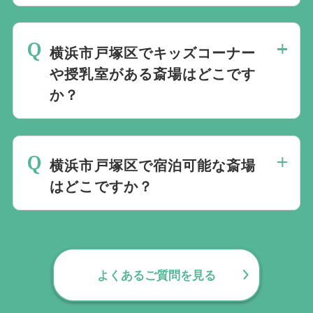
当社では1220の斎場と提携しています。
横浜市戸塚区で
規模や内容、場所などを考慮し最適な斎場
バリアフリー対応している葬儀場は専用ペ
をご案内します。
横浜市戸塚区でキッズコーナー
ージ
や授乳室がある斎場はどこです
にてご確認いただけます。
か？
ご年配の方や、車いすをご利用の方も安心
してご利用いただけます。
横浜市戸塚区で
キッズコーナーや授乳室がある葬儀場は専
横浜市戸塚区で宿泊可能な斎場
用ページ
はどこですか？
にてご確認いただけます。
当社では1220の斎場と提携しています。
横浜市戸塚区で
規模や内容、場所などを考慮し最適な斎場
宿泊可能な葬儀場は専用ページ
にてご確認
をご案内します。
いただけます。
よくあるご質問を見る