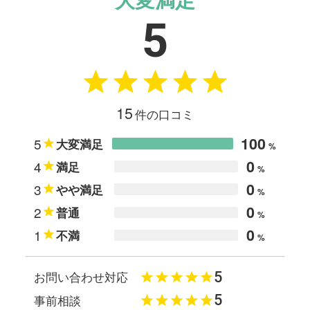
5
15
件の口コミ
100
5
大変満足
%
0
4
満足
%
0
3
やや満足
%
0
2
普通
%
0
1
不満
%
5
お問い合わせ対応
5
事前相談