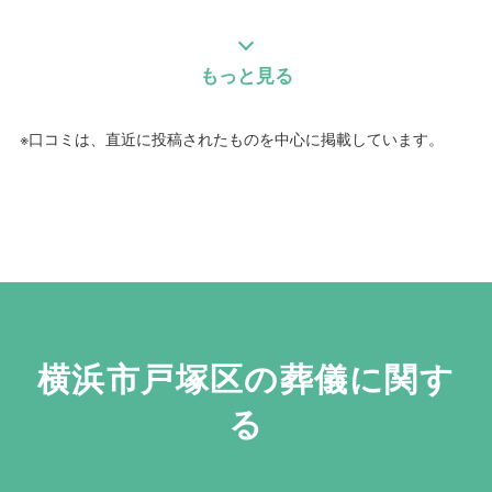
応も非常に良かったです。
個別評価
もっと見る
個別評価
5
事前相談
5
5
お問い合わせ対応
お迎え対応
※口コミは、直近に投稿されたものを中心に掲載しています。
5
5
事前相談
打ち合わせの対応
5
5
お迎え対応
ご葬儀当日の対応
5
打ち合わせの対応
ご葬儀担当者
5
ご葬儀当日の対応
むすびすの葬祭プランナー
ご葬儀担当者
横浜市戸塚区の葬儀に関す
重藤 龍実
る