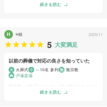
以前の両親の葬儀では、時間に追われ納得のい
続きを読む
くお別れができなかったことが心残りでした。
個別評価
そのため、今回はゆっくり納得のいくお葬式を
5
お問い合わせ対応
したいと考え、HPを見てすぐに連絡しまし
5
た。 無宗教葬や家族葬も検討していました
事前相談
H
H様
2025/11
5
が、最終的には一般葬を選びました。ゆっくり
お迎え対応
5
とお別れの時間を作っていただき、「こんなこ
5
大変満足
打ち合わせの対応
ともできますよ」と多くの提案をいただけたこ
5
ご葬儀当日の対応
とが本当に良かったです。 特に、好きだった
以前の葬儀で対応の良さを知っていた
お酒やケーキ、お刺身まで棺に入れられると教
ご葬儀担当者
えていただいた時は驚きました。また、綺麗好
火葬式
～10名 参列
無宗教
火
小
無
きだった故人のために初めてお願いした湯灌
むすびすの葬祭プランナー
戸塚斎場
も、きっと喜んでくれたと思います。ムービー
や写真を飾る準備をしながら、家族で思い出話
家族葬への対応について、特に悩みはありませ
をできたことも良い時間でした。やりたかった
んでした。以前、義兄と義父の葬儀を依頼して
続きを読む
ことを全て叶えていただき、悔いのないお葬式
おり、その時の対応の良さを知っていたため、
になりました。
すぐに依頼を決めました。 当日の担当者の対