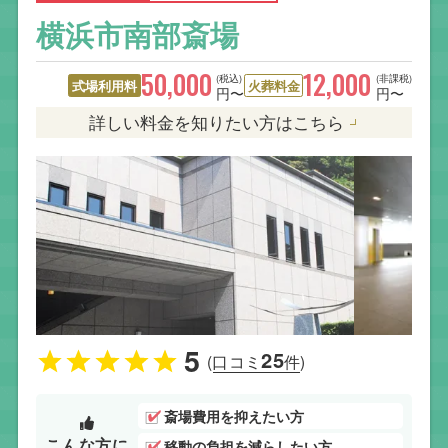
横浜市南部斎場
50,000
12,000
(税込)
(非課税)
式場利用料
火葬料金
円〜
円〜
詳しい料金を知りたい方はこちら
5
25
(口コミ
件)
斎場費用を抑えたい方
こんな方に
移動の負担を減らしたい方