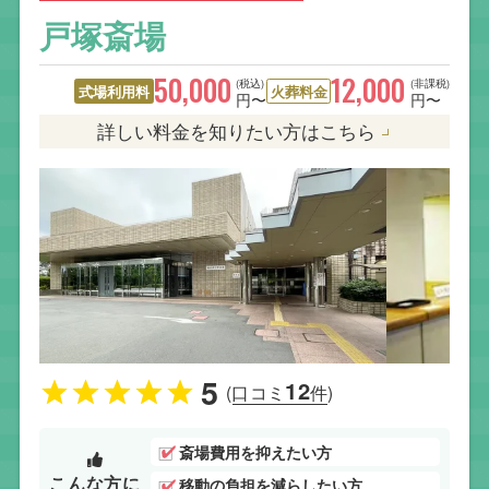
戸塚斎場
50,000
12,000
(税込)
(非課税)
式場利用料
火葬料金
円〜
円〜
詳しい料金を知りたい方はこちら
5
12
(口コミ
件)
斎場費用を抑えたい方
こんな方に
移動の負担を減らしたい方