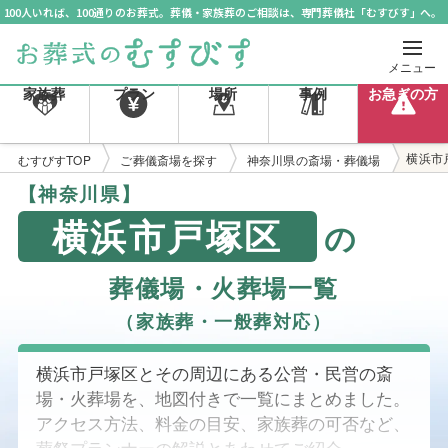
100人いれば、100通りのお葬式。葬儀・家族葬のご相談は、専門葬儀社「むすびす」へ。
メニュー
家族葬
プラン
場所
事例
お急ぎの方
横浜市
むすびすTOP
ご葬儀斎場を探す
神奈川県の斎場・葬儀場
【神奈川県】
横浜市戸塚区
の
葬儀場・火葬場一覧
（家族葬・一般葬対応）
横浜市戸塚区とその周辺にある公営・民営の斎
場・火葬場を、地図付きで一覧にまとめました。
アクセス方法、料金の目安、家族葬の可否など、