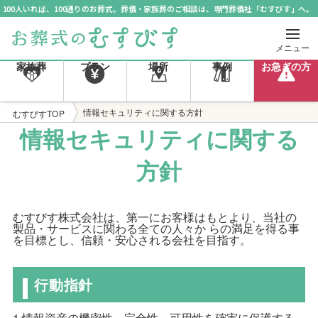
100人いれば、100通りのお葬式。葬儀・家族葬のご相談は、専門葬儀社「むすびす」へ。
メニュー
家族葬
プラン
場所
事例
お急ぎの方
情報セキュリティに関する方針
むすびすTOP
情報セキュリティに関する
方針
むすびす株式会社は、第一にお客様はもとより、当社の
製品・サービスに関わる全ての人々か らの満足を得る事
を目標とし、信頼・安心される会社を目指す。
行動指針
1.情報資産の機密性、完全性、可用性を確実に保護する