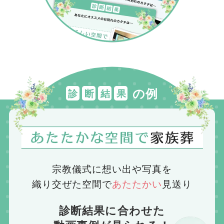
の例
診
断
結
果
宗教儀式に想い出や写真を
織り交ぜた空間で
あたたかい
見送り
診断結果に合わせた