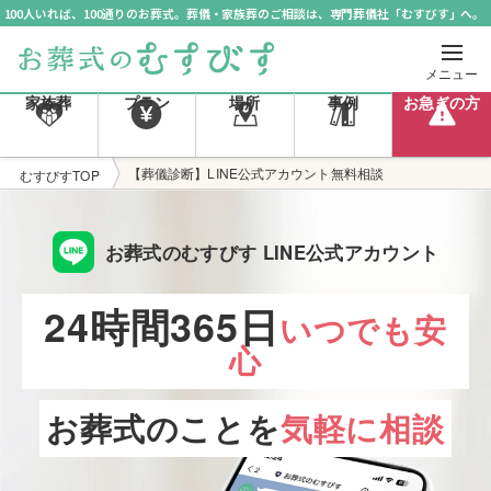
100人いれば、100通りのお葬式。葬儀・家族葬のご相談は、専門葬儀社「むすびす」へ。
メニュー
家族葬
プラン
場所
事例
お急ぎの方
【葬儀診断】LINE公式アカウント無料相談
むすびすTOP
お葬式のむすびす LINE公式アカウント
24時間365日
いつでも安
心
お葬式のことを
気軽に相談