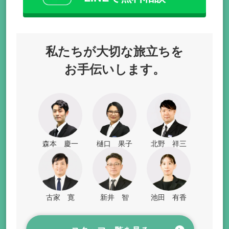
私たちが
大切な旅立ちを
お手伝いします。
森本 慶一
樋口 果子
北野 祥三
古家 寛
新井 智
池田 有香