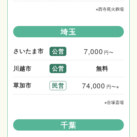
※
西寺尾火葬場
埼玉
7,000
さいたま市
公営
円〜
公営
川越市
無料
74,000
草加市
民営
円〜※
※
谷塚斎場
千葉