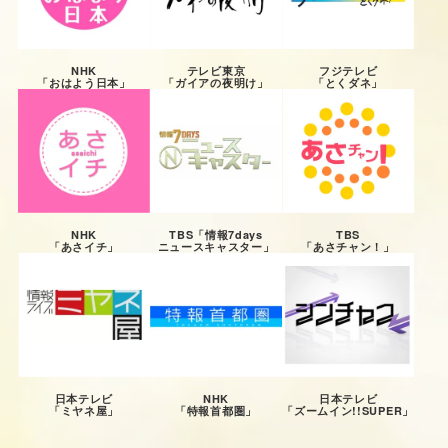
フジテレビ
NHK
テレビ東京
「とくダネ」
「おはよう日本」
「ガイアの夜明け」
TBS
NHK
TBS「情報7days
「あさチャン！」
「あさイチ」
ニュースキャスター」
日本テレビ
NHK
日本テレビ
「ミヤネ屋」
「特報首都圏」
「ズームイン!!SUPER」