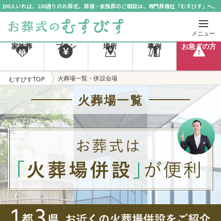
100人いれば、100通りのお葬式。葬儀・家族葬のご相談は、専門葬儀社「むすびす」へ。
メニュー
家族葬
プラン
場所
事例
お急ぎの方
火葬場一覧・併設会場
むすびすTOP
火葬場一覧