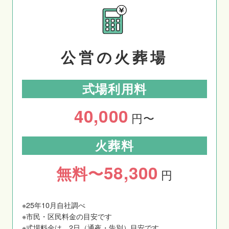
公営の火葬場
式場利用料
40,000
円〜
火葬料
58,300
無料〜
円
※25年10月自社調べ
※市民・区民料金の目安です
※式場料金は、2日（通夜・告別）目安です