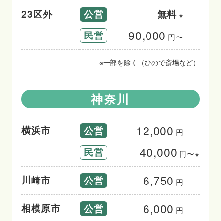
公営
23区外
無料
※
90,000
民営
円〜
※
一部を除く（ひので斎場など）
神奈川
12,000
横浜市
公営
円
40,000
民営
円〜※
6,750
川崎市
公営
円
6,000
相模原市
公営
円