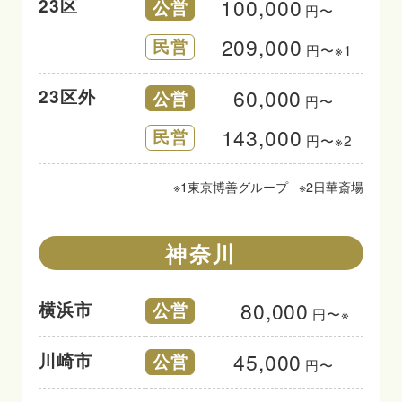
100,000
23区
公営
円〜
209,000
民営
円〜※1
60,000
23区外
公営
円〜
143,000
民営
円〜※2
※1
東京博善グループ
※2
日華斎場
神奈川
80,000
横浜市
公営
円〜※
45,000
川崎市
公営
円〜