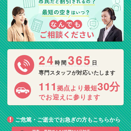
24
365
時間
日
専門スタッフが対応いたします
111
30分
拠点より最短
でお迎えに参ります
ご危篤・ご逝去でお急ぎの方もこちらから