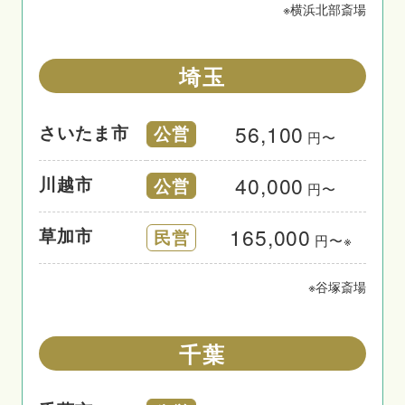
※
横浜北部斎場
埼玉
56,100
さいたま市
公営
円〜
40,000
川越市
公営
円〜
165,000
草加市
民営
円〜※
※
谷塚斎場
千葉