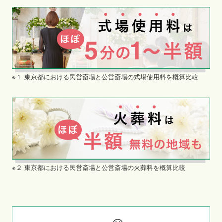
※１ 東京都における民営斎場と公営斎場の式場使用料を概算比較
※２ 東京都における民営斎場と公営斎場の火葬料を概算比較