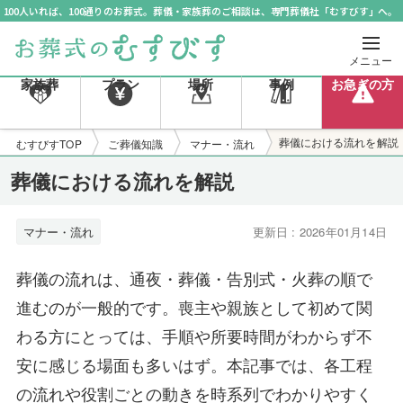
100人いれば、100通りのお葬式。葬儀・家族葬のご相談は、専門葬儀社「むすびす」へ。
メニュー
家族葬
プラン
場所
事例
お急ぎの方
葬儀における流れを解説
むすびすTOP
ご葬儀知識
マナー・流れ
葬儀における流れを解説
マナー・流れ
更新日 : 2026年01月14日
葬儀の流れは、通夜・葬儀・告別式・火葬の順で
進むのが一般的です。喪主や親族として初めて関
わる方にとっては、手順や所要時間がわからず不
安に感じる場面も多いはず。本記事では、各工程
の流れや役割ごとの動きを時系列でわかりやすく