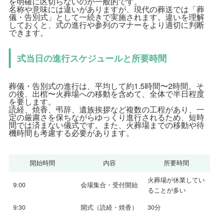
を明確に区切らないのが一般的です。
名称や意味には違いがありますが、現代の葬送では「葬
儀・告別式」として一続きで実施されます。違いを理解
しておくと、式の進行や参列のマナーをより適切に判断
できます。
式当日の進行スケジュールと所要時間
葬儀・告別式の進行は、平均して約1.5時間〜2時間。そ
の後、出棺〜火葬場への移動を含めて、全体で半日程度
を要します。
読経、焼香、弔辞、遺族挨拶など複数の工程があり、一
定の厳粛さを保ちながらゆっくり進行されるため、短時
間では済まない儀式です。また、火葬場までの移動や待
機時間も考慮する必要があります。
開始時間
内容
所要時間
火葬場が休業してい
9:00
会場集合・受付開始
ることが多い
9:30
開式（読経・焼香）
30分