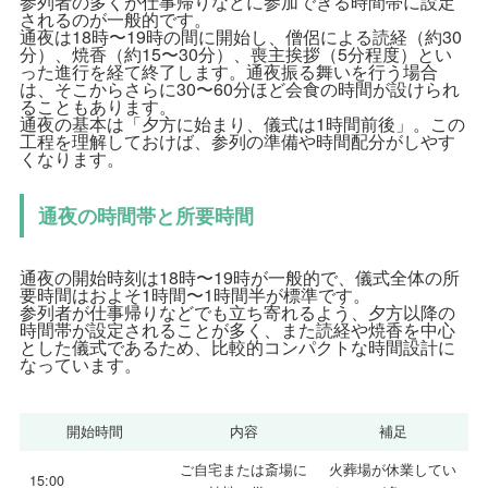
参列者の多くが仕事帰りなどに参加できる時間帯に設定
されるのが一般的です。
通夜は18時〜19時の間に開始し、僧侶による読経（約30
分）、焼香（約15〜30分）、喪主挨拶（5分程度）とい
った進行を経て終了します。通夜振る舞いを行う場合
は、そこからさらに30〜60分ほど会食の時間が設けられ
ることもあります。
通夜の基本は「夕方に始まり、儀式は1時間前後」。この
工程を理解しておけば、参列の準備や時間配分がしやす
くなります。
通夜の時間帯と所要時間
通夜の開始時刻は18時〜19時が一般的で、儀式全体の所
要時間はおよそ1時間〜1時間半が標準です。
参列者が仕事帰りなどでも立ち寄れるよう、夕方以降の
時間帯が設定されることが多く、また読経や焼香を中心
とした儀式であるため、比較的コンパクトな時間設計に
なっています。
開始時間
内容
補足
ご自宅または斎場に
火葬場が休業してい
15:00