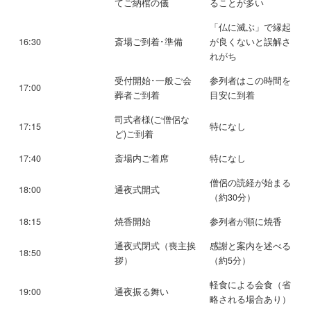
てご納棺の儀
ることが多い
「仏に滅ぶ」で縁起
16:30
斎場ご到着･準備
が良くないと誤解さ
れがち
受付開始･一般ご会
参列者はこの時間を
17:00
葬者ご到着
目安に到着
司式者様(ご僧侶な
17:15
特になし
ど)ご到着
17:40
斎場内ご着席
特になし
僧侶の読経が始まる
18:00
通夜式開式
（約30分）
18:15
焼香開始
参列者が順に焼香
通夜式閉式（喪主挨
感謝と案内を述べる
18:50
拶）
（約5分）
軽食による会食（省
19:00
通夜振る舞い
略される場合あり）