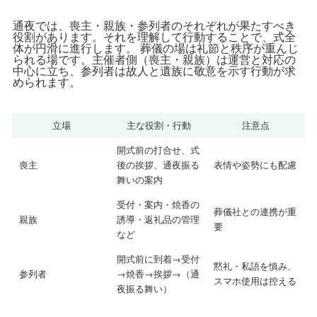
通夜では、喪主・親族・参列者のそれぞれが果たすべき
役割があります。それを理解して行動することで、式全
体が円滑に進行します。 葬儀の場は礼節と秩序が重んじ
られる場です。主催者側（喪主・親族）は運営と対応の
中心に立ち、参列者は故人と遺族に敬意を示す行動が求
められます。
立場
主な役割・行動
注意点
開式前の打合せ、式
喪主
後の挨拶、通夜振る
表情や姿勢にも配慮
舞いの案内
受付・案内・焼香の
葬儀社との連携が重
親族
誘導・返礼品の管理
要
など
開式前に到着→受付
黙礼・私語を慎み、
参列者
→焼香→挨拶→（通
スマホ使用は控える
夜振る舞い）