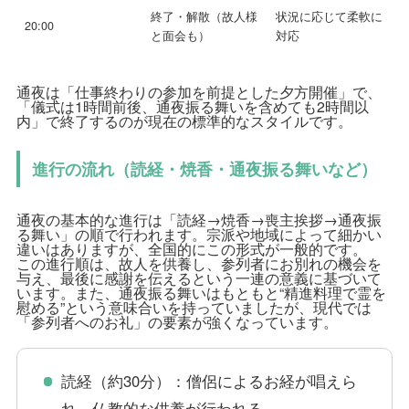
終了・解散（故人様
状況に応じて柔軟に
20:00
と面会も）
対応
通夜は「仕事終わりの参加を前提とした夕方開催」で、
「儀式は1時間前後、通夜振る舞いを含めても2時間以
内」で終了するのが現在の標準的なスタイルです。
進行の流れ（読経・焼香・通夜振る舞いなど）
通夜の基本的な進行は「読経→焼香→喪主挨拶→通夜振
る舞い」の順で行われます。宗派や地域によって細かい
違いはありますが、全国的にこの形式が一般的です。
この進行順は、故人を供養し、参列者にお別れの機会を
与え、最後に感謝を伝えるという一連の意義に基づいて
います。また、通夜振る舞いはもともと“精進料理で霊を
慰める”という意味合いを持っていましたが、現代では
「参列者へのお礼」の要素が強くなっています。
読経（約30分）：僧侶によるお経が唱えら
れ、仏教的な供養が行われる