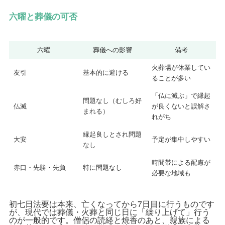
六曜と葬儀の可否
六曜
葬儀への影響
備考
火葬場が休業してい
友引
基本的に避ける
ることが多い
「仏に滅ぶ」で縁起
問題なし（むしろ好
仏滅
が良くないと誤解さ
まれる）
れがち
縁起良しとされ問題
大安
予定が集中しやすい
なし
時間帯による配慮が
赤口・先勝・先負
特に問題なし
必要な地域も
初七日法要は本来、亡くなってから7日目に行うものです
が、現代では葬儀・火葬と同じ日に「繰り上げて」行う
のが一般的です。僧侶の読経と焼香のあと、親族による