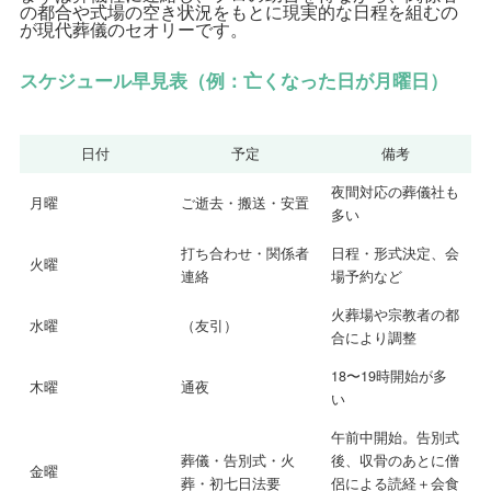
の都合や式場の空き状況をもとに現実的な日程を組むの
が現代葬儀のセオリーです。
スケジュール早見表（例：亡くなった日が月曜日）
日付
予定
備考
夜間対応の葬儀社も
月曜
ご逝去・搬送・安置
多い
打ち合わせ・関係者
日程・形式決定、会
火曜
連絡
場予約など
火葬場や宗教者の都
水曜
（友引）
合により調整
18〜19時開始が多
木曜
通夜
い
午前中開始。告別式
葬儀・告別式・火
後、収骨のあとに僧
金曜
葬・初七日法要
侶による読経＋会食