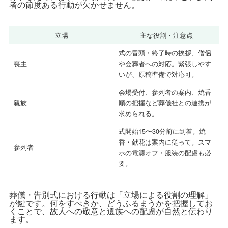
者の節度ある行動が欠かせません。
立場
主な役割・注意点
式の冒頭・終了時の挨拶、僧侶
喪主
や会葬者への対応。緊張しやす
いが、原稿準備で対応可。
会場受付、参列者の案内、焼香
親族
順の把握など葬儀社との連携が
求められる。
式開始15〜30分前に到着。焼
香・献花は案内に従って。スマ
参列者
ホの電源オフ・服装の配慮も必
要。
葬儀・告別式における行動は「立場による役割の理解」
が鍵です。何をすべきか、どうふるまうかを把握してお
くことで、故人への敬意と遺族への配慮が自然と伝わり
ます。