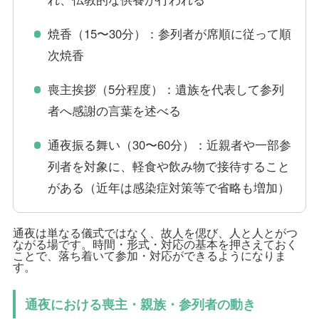
焼香（15〜30分）：参列者が席順に従って順
次焼香
喪主挨拶（5分程度）：遺族を代表して参列
者へ感謝の言葉を述べる
通夜振る舞い（30〜60分）：近親者や一部参
列者を対象に、軽食や飲み物で接待すること
がある（近年は感染症対策等で省略も増加）
通夜は単なる儀式ではなく、故人を偲び、人と人とがつ
ながる場です。時間・形式・対応の基本を押さえておく
ことで、落ち着いて参加・対応ができるようになりま
す。
通夜における喪主・親族・参列者の動き