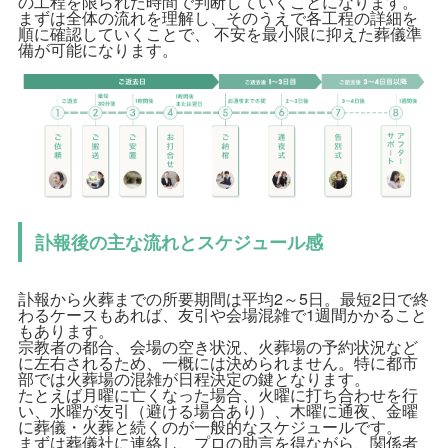
の工程を限られた時間で判断していくことになります。
まずは全体の流れを理解し、そのうえで各工程の詳細を
順に確認していくことで、 不安を最小限に抑えた葬儀準
備が可能になります。
訃報後の主な流れとスケジュール感
訃報から火葬までの所要期間は平均2～5日。最短2日で終
わるケースもあれば、友引や会場混雑で1週間かかること
もあります。
宗教者の都合、会場の空き状況、火葬場の予約状況など
に左右されるため、一概には決められません。特に都市
部では火葬場の混雑が日程決定の鍵となります。
たとえば月曜に亡くなった場合、火曜に打ち合わせを行
い、水曜が友引（避ける場合あり）、木曜に通夜、金曜
に葬儀・火葬と続くのが一般的なスケジュールです。
まずは葬儀社に連絡し、プロの助言を得ながら、関係者