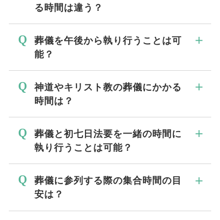
る時間は違う？
ご遺族やご親族は、お亡くなりになられた
葬儀を午後から執り行うことは可
方へのお参りとご対面、祭壇や式場の仕上
能？
がりの確認、お通夜・葬儀を進めるうえで
の打ち合わせなどを行う必要があるため、
斎場や火葬場のスケジュールが合えば可能
神道やキリスト教の葬儀にかかる
一般会葬者の受付開始の時間よりも１～２
です。但し、斎場は午後から予約しても一
時間は？
時間程度早く集合します。
日分の費用がかかります。火葬場は午後４
時以降の着棺に対応している施設は限られ
神式の「通夜祭」「神葬祭」、キリスト教
葬儀と初七日法要を一緒の時間に
ています。一般参列者の負担なども考慮し
カトリックの「通夜の祈り」「葬儀ミ
執り行うことは可能？
て、葬儀・告別式は午前中から執り行うの
サ」、プロテスタントの「前夜祭」「葬送
が慣例です。
式」は２日間にわたって営まれます。葬儀
初七日はご逝去された日を含めて7日目に
葬儀に参列する際の集合時間の目
の所要時間はおおよそ1時間30分程です。
行う法要です。最近では遠方から参列され
安は？
仏式の精進落としはありませんが、神式も
るご親族様のご都合を考慮して、ご葬儀の
キリスト教式も参列者をおもてなしする会
当日に初七日の法要を営まれるご家族も増
参列者は定刻の10分前には着席を心がけま