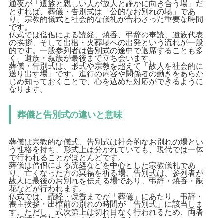
通夜が「遺族と親しい人が故人と静かに向き合う場」だ
とすれば、葬儀・告別式は「公的なお別れの場」であ
り、宗教的儀式と社会的な儀礼が合わさった重要な時間
です。
仏式では僧侶による読経、焼香、弔辞の奉読、遺族代表
の挨拶、そして出棺・火葬場への出発という流れが一般
的です。一般参列者は告別式の途中で退席することも多
く、遺族・親族が最後まで立ち会います。
葬儀・告別式は、形式や宗教を超えて「故人を社会的に
送り出す場」です。進行の内容や関係者の動きをあらか
じめ知っておくことで、心を込めた対応ができるように
なります。
葬儀と告別式の違いと意味
葬儀は宗教的な儀式、告別式は社会的なお別れの場とい
う性格を持ち、形式上は分かれていても、現代では一体
で行われることがほとんどです。
葬儀は僧侶による読経などを中心とした宗教儀礼であ
り、亡くなった方の冥福を祈る場。告別式は、参列者が
故人に最後のお別れを伝える場であり、弔辞・焼香・献
花などが行われます。
仏式では、読経・焼香までが「葬儀」にあたり、弔辞・
喪主挨拶・出棺前の別れの時間が「告別式」に該当しま
す。ただし、式次第上は切れ目なく行われるため、両者