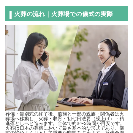
火葬の流れ｜火葬場での儀式の実際
葬儀・告別式の終了後、遺族と一部の親族・関係者は火
葬場へ移動し、火葬・収骨・初七日法要（繰上げ）・精
進落としへと進みます。全体で約2〜3時間が目安です。
火葬は日本の葬儀において最も基本的な形式であり、儀
式の締めくくりとして重要な時間を占めます。葬儀会場