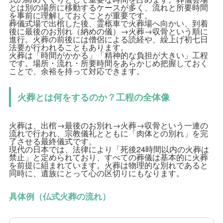
とは別の場所に移動するケースが多く、流れと所要時間
を事前に理解しておくことが重要です。
葬儀式場で出棺した後、霊柩車で火葬場へ向かい、到着
後に最後のお別れ（納めの儀）→火葬→収骨という順に
進行。火葬の前後には僧侶による読経や、繰上げ初七日
法要が行われることもあります。
火葬は「時間がかかる」「精神的な負担が大きい」工程
です。場所・流れ・所要時間をあらかじめ把握しておく
ことで、余裕を持って対応できます。
火葬とは何をするのか？工程の全体像
火葬は、出棺→最後のお別れ→火葬→収骨という一連の
流れで行われ、宗教儀礼とともに「肉体との別れ」を完
了させる最終儀式です。
現代の日本では、法律により「死後24時間以内の火葬は
禁止」と定められており、すべての葬儀は基本的に火葬
を前提に組まれています。火葬は物理的な別れであると
同時に、遺族にとって心の区切りにもなります。
具体例（仏式火葬の流れ）