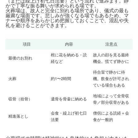
（または繰上げ初七日法要）という流れで進みます。静
かで丁寧な振る舞いが求められる場です。
火葬場は、故人と完全に別れる場所であり、儀式の最も
厳粛な場面です。悲しみが強くなる場でもあるため、マ
ナーや順序をあらかじめ把握しておくことで、混乱や失
礼を避けることができます。
項目
内容
注意点
棺に花を納める・読
故人の顔を見る最終
最後のお別れ
経など
機会。慌てず静かに
待合室で静かに待
火葬
約1〜2時間
機。飲食が許可され
ている場合もある
地域によって全骨収
収骨（拾骨）
遺骨を骨壷に納める
骨／部分収骨がある
会食・繰上げ初七日
僧侶による読経＋会
精進落とし
法要
食が一般的