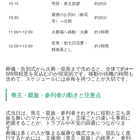
10:10
弔辞・喪主挨拶
約20分
最後のお別れ（献花
10:30
約30分
等）→出棺
11:00〜12:00
火葬場へ移動・火葬
約1時間
収骨・初七日法要・
12:00〜13:00
約1時間
精進落とし
葬儀・告別式から火葬・収骨まで含めると、全体で約4〜
5時間程度を見込むのが現実的です。移動や待機の時間も
含めて、スケジュールには余裕を持つことが大切です。
喪主・親族・参列者の動きと注意点
式当日は、喪主・親族・参列者それぞれに役割と立ち居
振る舞いのマナーがあります。立場ごとの違いを事前に
把握することが、トラブルや不安の回避につながりま
す。
葬儀は多くの人が集まる厳粛な儀式であり、混乱なく進
行するためには、主催側（喪主・親族）の統率と、参列