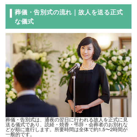
葬儀・告別式の流れ｜故人を送る正式
な儀式
葬儀・告別式は、通夜の翌日に行われる故人を正式に見
送る儀式であり、読経・焼香・弔辞・会葬者のお別れな
どが順に進行します。所要時間は全体で約1.5〜2時間が
一般的です。