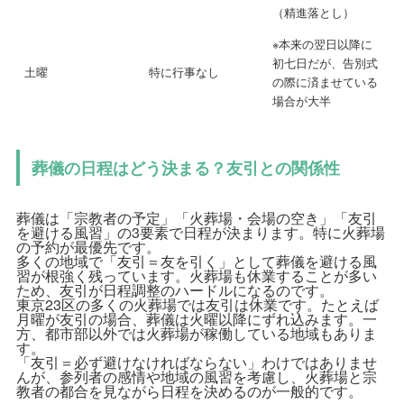
（精進落とし）
※本来の翌日以降に
初七日だが、告別式
土曜
特に行事なし
の際に済ませている
場合が大半
葬儀の日程はどう決まる？友引との関係性
葬儀は「宗教者の予定」「火葬場・会場の空き」「友引
を避ける風習」の3要素で日程が決まります。特に火葬場
の予約が最優先です。
多くの地域で「友引＝友を引く」として葬儀を避ける風
習が根強く残っています。火葬場も休業することが多い
ため、友引が日程調整のハードルになるのです。
東京23区の多くの火葬場では友引は休業です。たとえば
月曜が友引の場合、葬儀は火曜以降にずれ込みます。一
方、都市部以外では火葬場が稼働している地域もありま
す。
「友引＝必ず避けなければならない」わけではありませ
んが、参列者の感情や地域の風習を考慮し、火葬場と宗
教者の都合を見ながら日程を決めるのが一般的です。