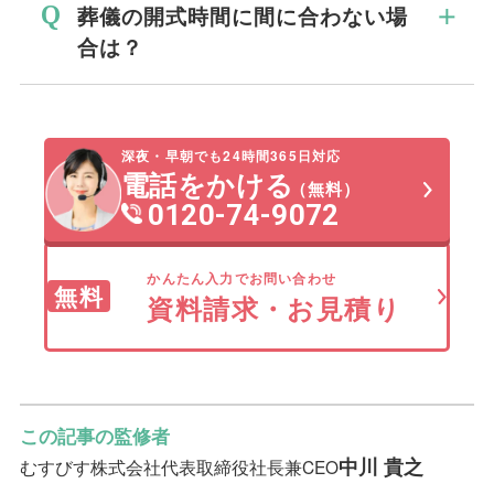
葬儀の開式時間に間に合わない場
食の席が設けられています。
えています。
しょう。喪服やお香典などを前日のうちに
合は？
初七日には、お通夜・告別式を終えて葬儀
準備し、家を出る時間は葬儀会場で受付を
会場から火葬場へ移動し、故人様とお別れ
済ませる時間も考えながら、余裕をもって
故人様と最後のお別れである葬儀・告別式
をした後、もう一度葬儀会場へ移動してか
到着することが大切です。
の遅刻は厳禁です。やむを得ない理由で葬
ら行う「戻り初七日」。お通夜・告別式に
深夜・早朝でも24時間365日対応
儀の開式時間に遅れてしまった場合は、慌
電話をかける
続いて行う「式中初七日」の２つがありま
（無料）
てて儀式の途中で入室せず、受付の方や葬
0120-74-9072
す。
儀社のスタッフに入室のタイミングを聞い
て指示に従います。葬儀後に必ず喪主様と
かんたん入力でお問い合わせ
無料
ご家族に直接口頭で開式に遅れたことをお
資料請求・お見積り
詫びしましょう。
この記事の監修者
中川 貴之
むすびす株式会社
代表取締役社長兼CEO