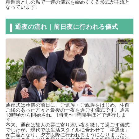
精進落としの席で一連の儀式を締めくくる形式が主流と
なっています。
通夜の流れ｜前日夜に行われる儀式
通夜式は葬儀の前日に、ご遺族・ご親族をはじめ、生前
ご縁のあった方々と最後の一夜を過ごす儀式です。通常
18時頃から開始され、1時間〜1時間半ほどで進行しま
す。
本来、通夜は故人の霊に寄り添い夜を徹して過ごす儀式
でしたが、現代では生活スタイルに合わせて「半通夜」
が主流となり、夕方以降に行われるようになりました。