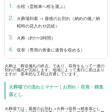
出棺（霊柩車へ棺を運ぶ）
火葬場到着 → 最後のお別れ（納めの儀／納
棺時の花入れや読経）
火葬（約1〜2時間）
収骨（専用の骨壷に遺骨を収める）
火葬は「葬送儀礼の終点」であり、収骨をもって一連の
別れの儀式が完結します。地域によって進行に差はあり
ますが、基本的な工程は共通しています。
火葬場での流れとマナー｜お別れ・収骨・精進
落とし
火葬場では、最後のお別れ→火葬→収骨→精進落とし