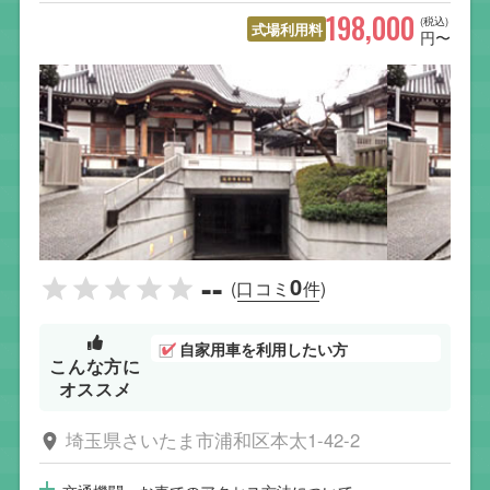
198,000
(税込)
式場利用料
円〜
--
0
(口コミ
件)
自家用車を利用したい方
こんな方に
オススメ
埼玉県さいたま市浦和区本太1-42-2