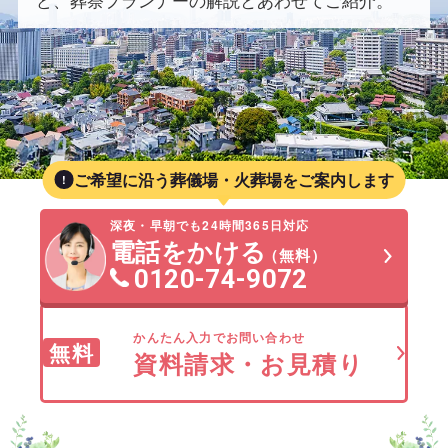
ど、葬祭プランナーの解説とあわせてご紹介。
ご希望に沿う葬儀場・火葬場をご案内します
深夜・早朝でも24時間365日対応
電話をかける
（無料）
0120-74-9072
かんたん入力でお問い合わせ
無料
資料請求・お見積り