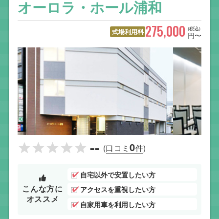
オーロラ・ホール浦和
275,000
(税込)
式場利用料
円〜
--
0
(口コミ
件)
自宅以外で安置したい方
こんな方に
アクセスを重視したい方
オススメ
自家用車を利用したい方