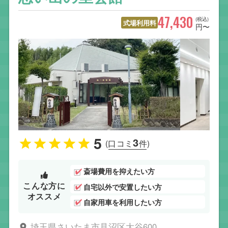
47,430
(税込)
式場利用料
円〜
5
3
(口コミ
件)
斎場費用を抑えたい方
こんな方に
自宅以外で安置したい方
オススメ
自家用車を利用したい方
埼玉県さいたま市見沼区大谷600