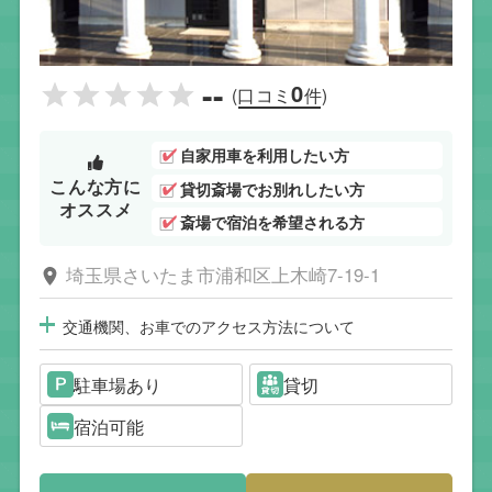
--
0
(口コミ
件)
自家用車を利用したい方
こんな方に
貸切斎場でお別れしたい方
オススメ
斎場で宿泊を希望される方
埼玉県さいたま市浦和区上木崎7-19-1
交通機関、お車でのアクセス方法について
駐車場あり
貸切
宿泊可能