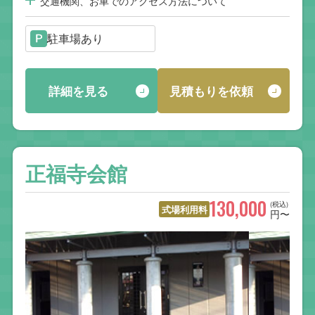
交通機関、お車でのアクセス方法について
駐車場あり
詳細を見る
見積もりを依頼
正福寺会館
130,000
(税込)
式場利用料
円〜