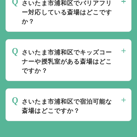
さいたま市浦和区でバリアフリ
ケースも多く利便性の点からよく利用され
ー対応している斎場はどこです
ています。
か？
当社では1220の斎場と提携しています。
規模や内容、場所などを考慮し最適な斎場
さいたま市浦和区で
をご案内します。
バリアフリー対応している葬儀場は専用ペ
さいたま市浦和区でキッズコー
ージ
ナーや授乳室がある斎場はどこ
にてご確認いただけます。
ですか？
ご年配の方や、車いすをご利用の方も安心
してご利用いただけます。
さいたま市浦和区で
キッズコーナーや授乳室がある葬儀場は専
さいたま市浦和区で宿泊可能な
用ページ
斎場はどこですか？
にてご確認いただけます。
当社では1220の斎場と提携しています。
さいたま市浦和区で
規模や内容、場所などを考慮し最適な斎場
宿泊可能な葬儀場は専用ページ
にてご確認