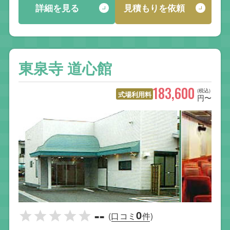
詳細を見る
見積もりを依頼
東泉寺 道心館
183,600
(税込)
式場利用料
円〜
--
0
(口コミ
件)