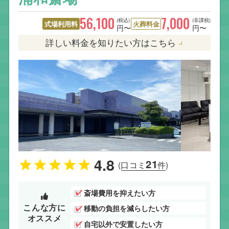
56,100
7,000
(税込)
(非課税)
式場利用料
火葬料金
円〜
円〜
詳しい料金を知りたい方はこちら
4.8
21
(口コミ
件)
斎場費用を抑えたい方
こんな方に
移動の負担を減らしたい方
オススメ
自宅以外で安置したい方