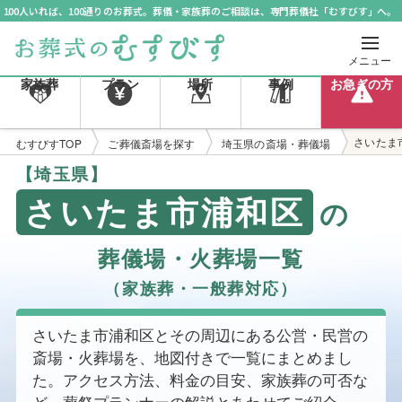
100人いれば、100通りのお葬式。葬儀・家族葬のご相談は、専門葬儀社「むすびす」へ。
メニュー
家族葬
プラン
場所
事例
お急ぎの方
さいたま
むすびすTOP
ご葬儀斎場を探す
埼玉県の斎場・葬儀場
【埼玉県】
さいたま市浦和区
の
葬儀場・火葬場一覧
（家族葬・一般葬対応）
さいたま市浦和区とその周辺にある公営・民営の
斎場・火葬場を、地図付きで一覧にまとめまし
た。アクセス方法、料金の目安、家族葬の可否な