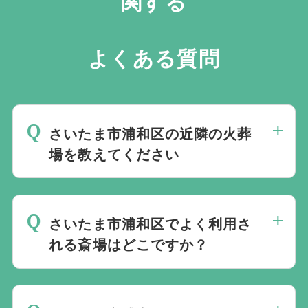
関する
よくある質問
さいたま市浦和区の近隣の火葬
場を教えてください
さいたま市浦和区の近くにある火葬場をご
案内します。
火葬場専用のページ
にてご確
さいたま市浦和区でよく利用さ
認いただけます。
れる斎場はどこですか？
さいたま市浦和区では公営斎場は火葬料金
が安いという点と、式場と併設されている