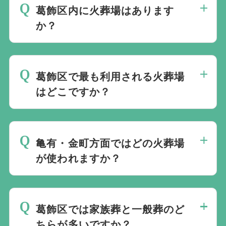
葛飾区内に火葬場はあります
か？
はい、あります。 四ツ木斎場（葛飾区）
が区内の火葬場です。
葛飾区で最も利用される火葬場
はどこですか？
四ツ木斎場が中心です。 式場と火葬場が
同敷地にあり、移動負担が少ないためで
亀有・金町方面ではどの火葬場
す。
が使われますか？
四ツ木斎場が多いですが、葬儀式場の場所
や動線によって瑞江葬儀所（江戸川区）を
葛飾区では家族葬と一般葬のど
候補にする場合もあります。
ちらが多いですか？