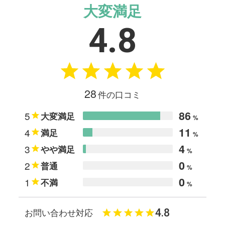
大変満足
4.8
28
件の口コミ
86
5
大変満足
%
11
4
満足
%
4
3
やや満足
%
0
2
普通
%
0
1
不満
%
4.8
お問い合わせ対応