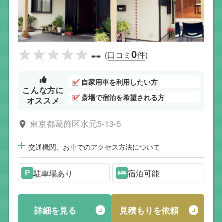
--
0
(口コミ
件)
自家用車を利用したい方
こんな方に
斎場で宿泊を希望される方
オススメ
東京都葛飾区水元5-13-5
交通機関、お車でのアクセス方法について
駐車場あり
宿泊可能
詳細を見る
見積もりを依頼