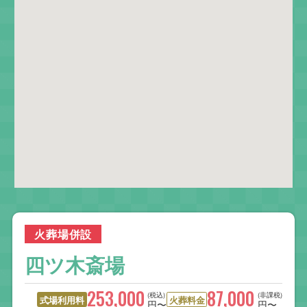
火葬場併設
四ツ木斎場
253,000
87,000
(税込)
(非課税)
式場利用料
火葬料金
円〜
円〜