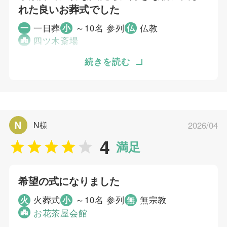
れた良いお葬式でした
一日葬
～10名 参列
仏教
一
小
仏
四ツ木斎場
病院で亡くなったので、その後保管していただ
続きを読む
ける場所や移動方法について考えていました。
身内の紹介で知りました。葬儀まで故人を保管
していただける場所、葬儀をする場所が自宅と
実家から近かった事もあり、決めました。故人
N
N様
2026/04
の希望もあり家族葬で大切な人たち大好きな物
4
に囲まれた良いお葬式でした。ご提案いただい
満足
たパネル写真や飾り付けは、とても良かったで
す。
希望の式になりました
個別評価
火葬式
～10名 参列
無宗教
火
小
無
お花茶屋会館
5
お問い合わせ対応