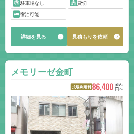
駐車場なし
貸切
宿泊可能
詳細を見る
見積もりを依頼
メモリーゼ金町
86,400
(税込)
式場利用料
円〜