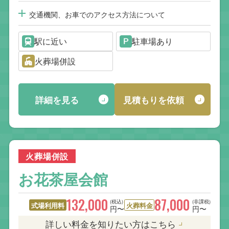
交通機関、お車でのアクセス方法について
駅に近い
駐車場あり
火葬場併設
詳細を見る
見積もりを依頼
火葬場併設
お花茶屋会館
132,000
87,000
(税込)
(非課税)
式場利用料
火葬料金
円〜
円〜
詳しい料金を知りたい方はこちら