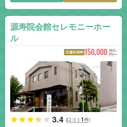
源寿院会館セレモニーホー
ル
150,000
(税込)
式場利用料
円〜
3.4
1
(口コミ
件)