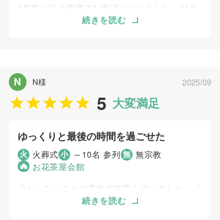
3
8年前に父の葬儀でお世話になりました。父の
お迎え対応
葬儀の時から、遺族の気持ちに寄り添ってくれ
5
続きを読む
打ち合わせの対応
ました。父の葬儀が決めてとなり、希望の式に
5
ご葬儀当日の対応
なりました。
ご葬儀担当者
個別評価
N
N様
2025/09
4
5
お問い合わせ対応
大淵 駿介
大変満足
4
事前相談
4
お迎え対応
ゆっくりと最後の時間を過ごせた
4
打ち合わせの対応
火葬式
～10名 参列
無宗教
4
火
小
無
ご葬儀当日の対応
お花茶屋会館
ご葬儀担当者
分からないことが多すぎて悩んでいました。イ
ンターネットで検索し、地元だったため依頼を
続きを読む
むすびすの葬祭プランナー
決めました。ゆっくりと最後の時間を過ごすこ