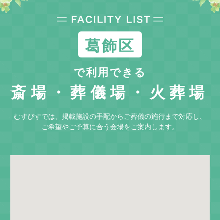
りのため、
瑞江葬儀所
（江戸川区）が候補に挙がる場
合があり、堀切・小菅など南西側からは
町屋斎場
（荒
川区）が近いケースもあります。
葛飾区
寺院斎場は柴又や高砂・立石エリアを中心に多く、一
で利用できる
般葬の文化が残る地域性があるため、参列者の動線を
踏まえた式場・火葬場選びが重要になる区です。
斎場・葬儀場・火葬場
むすびすでは、掲載施設の手配からご葬儀の施行まで対応し、
ご希望やご予算に合う会場をご案内します。