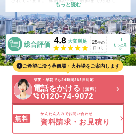
されています。 家族葬から一般葬まで対応で
もっと読む
き、移動の負担が少ない点が評価されています。
一方、葛飾区は亀有・金町・堀切・柴又・立石な
ど生活圏が大きく分かれ、 寺院斎場・民営式場
も各エリアに点在しているため、式場の場所や参
4.8
列者の動線によって火葬場選びが変わる特徴があ
大変満足
28
総合評価
件の
ります。 このページでは、アクセス・料金の目
もっと見
口コミ
る
安・家族葬の可否を含め、葬祭プランナーが葛飾
区および周辺地域の斎場・火葬場を「比較しなが
ご希望に沿う葬儀場・火葬場をご案内します
ら」分かりやすくご紹介します。
家族葬を検討するにあたり、
家族葬とは
や
家族葬
深夜・早朝でも24時間365日対応
の費用相場
を事前に確認しておくと、斎場選びや
電話をかける
（無料）
費用面の不安を軽減しやすくなります。
0120-74-9072
かんたん入力でお問い合わせ
無料
資料請求・お見積り