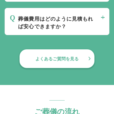
はい、葛飾区内の寺院斎場・民営式場で多
数の実績があり、四ツ木斎場・町屋斎場・
葬儀費用はどのように見積もれ
瑞江葬儀所への動線にも対応しています。
ば安心できますか？
費用は「式場費」「火葬料」「料理」「返
礼品」など、総額で比較するのが最も確実
です。 むすびすでは総額提示に対応して
よくあるご質問を見る
おり、追加料金の不安が少ない形で確認で
きます。
なお、費用の内訳や項目ごとの考え方につ
いては
葬儀費用の内訳
で詳しく解説してい
ます。
ご葬儀の流れ