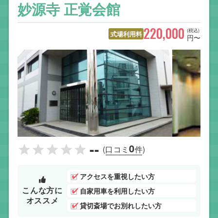
妙源寺 正覚会館
220,000
(税込)
式場利用料
円〜
--
0
(口コミ
件)
アクセスを重視したい方
こんな方に
自家用車を利用したい方
オススメ
貸切斎場でお別れしたい方