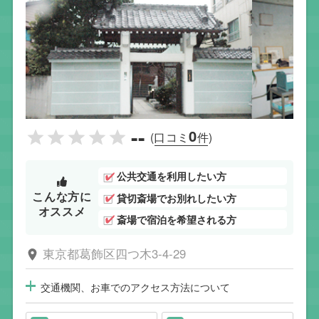
--
0
(口コミ
件)
公共交通を利用したい方
こんな方に
貸切斎場でお別れしたい方
オススメ
斎場で宿泊を希望される方
東京都葛飾区四つ木3-4-29
交通機関、お車でのアクセス方法について