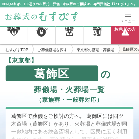
100人いれば、100通りのお葬式。葬儀・家族葬のご相談は、専門葬儀社「むすびす」へ。
メニュー
家族葬
プラン
場所
事例
お急ぎの方
葛飾区の
むすびすTOP
ご葬儀斎場を探す
東京都の斎場・葬儀場
【東京都】
葛飾区
の
葬儀場・火葬場一覧
（家族葬・一般葬対応）
葛飾区で葬儀をご検討の方へ。 葛飾区には四ツ
木斎場（葛飾区）があり、火葬場と葬儀式場が同
一敷地内にある総合斎場として、区民に広く利用