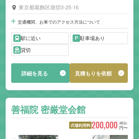
東京都葛飾区堀切3-25-16
交通機関、お車でのアクセス方法について
駅に近い
駐車場あり
貸切
詳細を見る
見積もりを依頼
善福院 密厳堂会館
200,000
(税込)
式場利用料
円〜