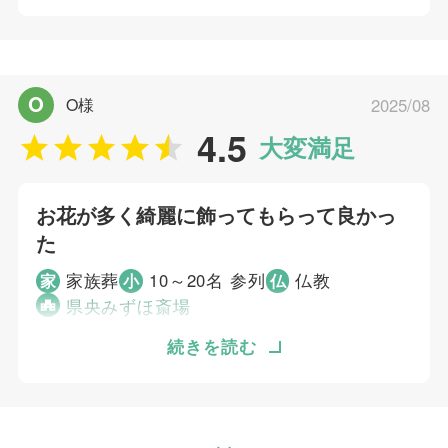
直、葬儀が始まる前は、むすびすで本当に大丈
夫か不安がありましたが、葬儀が始まってから
は、小さな葬儀でしたがスタッフさんの声かけ
平川 雅彦
など、何事にも丁寧に接してくださり、安心感
O
O様
2025/08
を与えていただきました。たくさんのお花を棺
4.5
に入れさせてもらい、また家でも飾れるように
大変満足
きれいな花束にしてご用意してくださり、感謝
しています。
お花が多く綺麗に飾ってもらって良かっ
た
個別評価
家族葬
10～20名 参列
仏教
家
小
仏
5
お問い合わせ対応
県央みずほ斎場
5
お迎え対応
5
急に亡くなったため、遺族としてはどうすれば
続きを読む
打ち合わせの対応
良いかが分かりませんでした電話対応が丁寧
5
ご葬儀当日の対応
で、気持ちが良かったです。お花が多く綺麗に
飾ってもらえました。分からない事が多かった
ご葬儀担当者