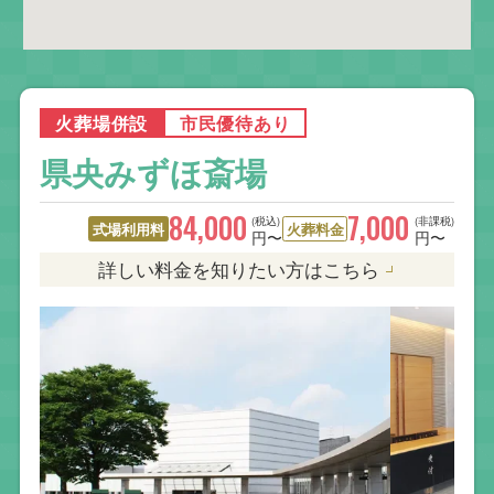
火葬場併設
市民優待あり
県央みずほ斎場
84,000
7,000
(税込)
(非課税)
式場利用料
火葬料金
円〜
円〜
詳しい料金を知りたい方はこちら