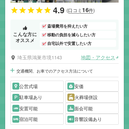
4.9
16
(口コミ
件)
斎場費用を抑えたい方
こんな方に
移動の負担を減らしたい方
オススメ
自宅以外で安置したい方
地図・アクセス
埼玉県鴻巣市境1143
交通機関、お車でのアクセス方法について
公営式場
安価
駐車場あり
火葬場併設
安置可能
面会可能
宿泊可能
音響設備あり