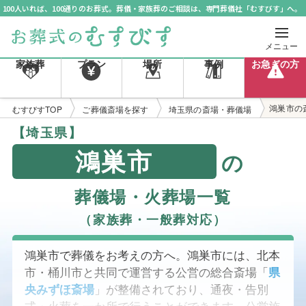
100人いれば、100通りのお葬式。葬儀・家族葬のご相談は、専門葬儀社「むすびす」へ。
メニュー
家族葬
プラン
場所
事例
お急ぎの方
鴻巣市の
むすびすTOP
ご葬儀斎場を探す
埼玉県の斎場・葬儀場
【埼玉県】
鴻巣市
の
葬儀場・火葬場一覧
（家族葬・一般葬対応）
鴻巣市で葬儀をお考えの方へ。鴻巣市には、北本
市・桶川市と共同で運営する公営の総合斎場「
県
央みずほ斎場
」が整備されており、通夜・告別