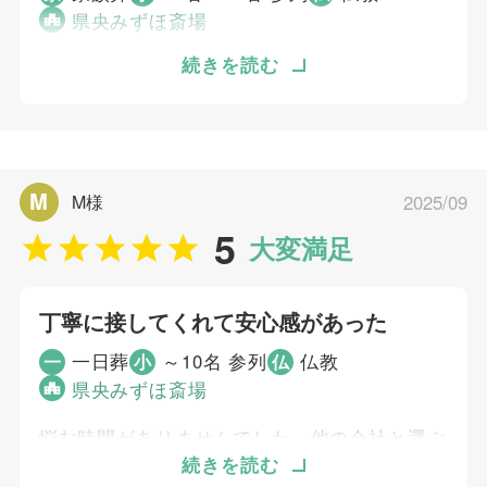
県央みずほ斎場
どういう形の葬儀にするか考えていました。県
続きを読む
央みずほ斎場のホームページより知りました。
電話の対応が丁寧だったので、こちらに決めま
した。当日は明るい雰囲気の祭壇やパネルで、
気持ちが暖かくなりました。
M
M様
2025/09
5
大変満足
個別評価
4
お問い合わせ対応
丁寧に接してくれて安心感があった
4
事前相談
4
お迎え対応
一日葬
～10名 参列
仏教
一
小
仏
5
県央みずほ斎場
打ち合わせの対応
5
ご葬儀当日の対応
悩む時間がありませんでした。他の会社と選ぶ
間もなく、依頼せざるを得ない状況でした。正
続きを読む
ご葬儀担当者