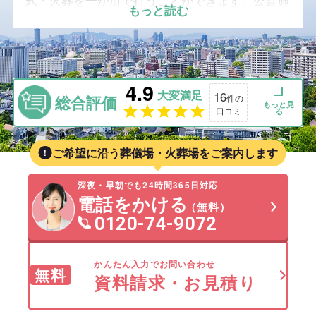
式・火葬を一か所で行うことができます。公営施
もっと読む
設のため費用を抑えやすく、鴻巣市民の多くが利
用する中心的な斎場です。市内・周辺には家族葬
向けの民営ホールや寺院斎場もあり、少人数の葬
儀から一般葬まで、ご家族の希望に合わせた会場
4.9
選びがしやすい環境が整っています。このページ
大変満足
16
総合評価
件の
では、アクセス・料金の目安・家族葬の可否を含
もっと見
口コミ
る
め、葬祭プランナーが鴻巣市および周辺地域の斎
場・火葬場を比較しながら分かりやすくご紹介し
ご希望に沿う葬儀場・火葬場をご案内します
ます。
深夜・早朝でも24時間365日対応
電話をかける
（無料）
0120-74-9072
かんたん入力でお問い合わせ
無料
資料請求・お見積り