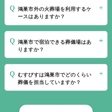
外料金が適用される場合があります。
鴻巣市外の火葬場を利用するケ
ースはありますか？
多くはありませんが、日程や親族の居住地
の都合により、上尾伊奈斎場つつじ苑など
鴻巣市で宿泊できる葬儀場はあ
他の公営火葬場を利用することもありま
りますか？
す。
鴻巣市内および周辺の民営ホールの一部で
宿泊に対応している会場があります。県央
むすびすは鴻巣市でどのくらい
みずほ斎場自体は宿泊には対応していませ
葬儀を担当していますか？
ん。
むすびすは鴻巣市および北本市・桶川市・
上尾市など県央エリアで多数の葬儀を担当
しており、家族葬から一般葬まで幅広いご