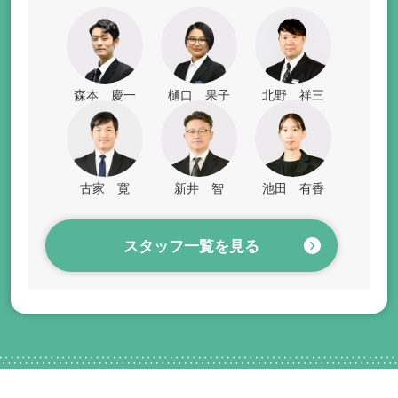
森本 慶一
樋口 果子
北野 祥三
古家 寛
新井 智
池田 有香
スタッフ一覧を見る