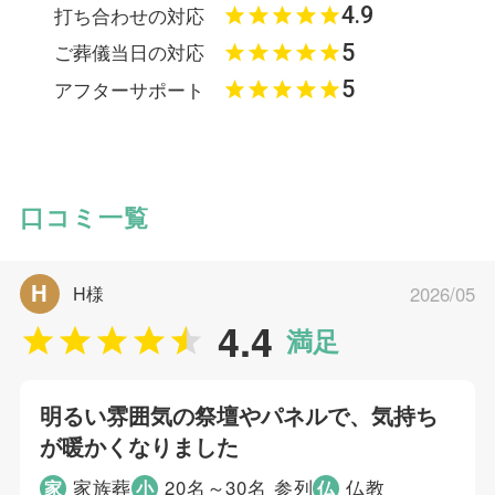
4.9
打ち合わせの対応
5
ご葬儀当日の対応
5
アフターサポート
口コミ一覧
H
H様
2026/05
4.4
満足
明るい雰囲気の祭壇やパネルで、気持ち
が暖かくなりました
家族葬
20名～30名 参列
仏教
家
小
仏