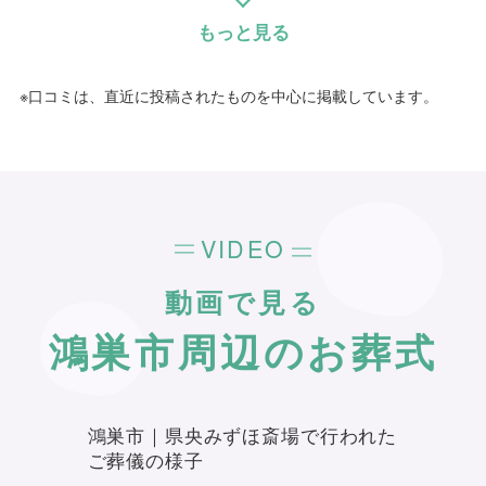
ため、近くで丁寧にサポートしてもらい、とて
むすびすの葬祭プランナー
も助かりました。喪主を初めて経験して不安な
もっと見る
気持ちがありましたが、良い対応で安心できま
した。
※口コミは、直近に投稿されたものを中心に掲載しています。
個別評価
5
お問い合わせ対応
4
お迎え対応
VIDEO
4
打ち合わせの対応
動画で見る
5
ご葬儀当日の対応
鴻巣市周辺のお葬式
ご葬儀担当者
平川 雅彦
鴻巣市｜県央みずほ斎場で行われた
ご葬儀の様子