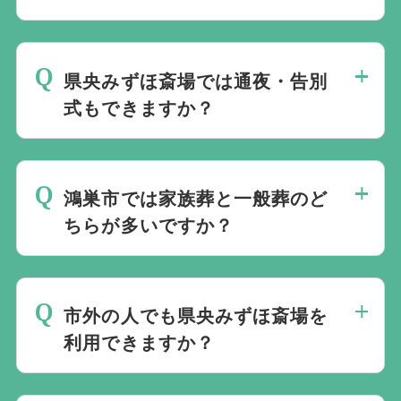
はい、あります。鴻巣市には北本市・桶川
市との共同施設である「県央みずほ斎場」
県央みずほ斎場では通夜・告別
があり、ここで火葬を行います。
式もできますか？
はい、できます。式場と火葬炉が同じ敷地
内にあり、通夜・告別式・火葬を一か所で
鴻巣市では家族葬と一般葬のど
行うことができます。
ちらが多いですか？
家族葬の割合が高まっていますが、地域の
つながりや会社関係などで一般葬を行うケ
市外の人でも県央みずほ斎場を
ースも一定数あります。公営斎場・民営ホ
利用できますか？
ールともに両方の形式に対応可能です。
はい、市外の方も利用できます。ただし市