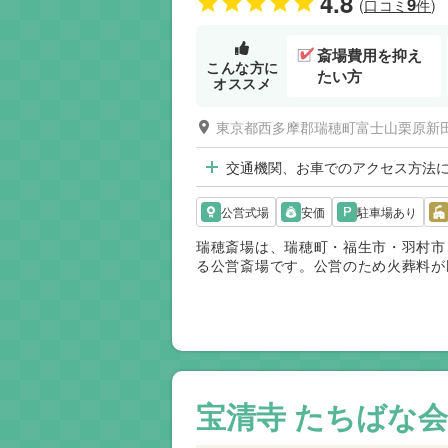
4.8
9
(口コミ
件)
斎場費用を抑え
こんな方に
たい方
オススメ
東京都西多摩郡瑞穂町富士山栗原新田
交通機関、お車でのアクセス方法
公営式場
安価
駐車場あり
瑞穂斎場は、瑞穂町・福生市・羽村市
る公営斎場です。公営のため火葬料が
が評価されています。火葬場と式場が
にも負担が少ない斎場です。
宝清寺 たちばな