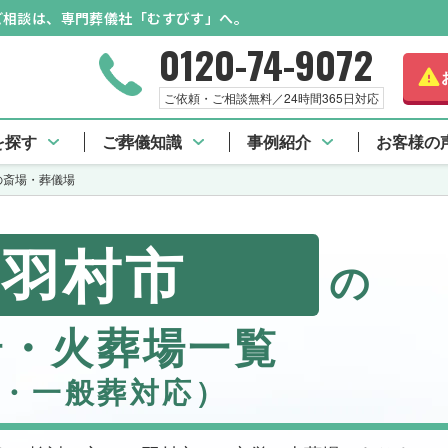
のご相談は、専門葬儀社「むすびす」へ。
0120-74-9072
ご依頼・ご相談無料／24時間365日対応
を探す
ご葬儀知識
事例紹介
お客様の
の斎場・葬儀場
羽村市
の
場・火葬場一覧
・一般葬対応）