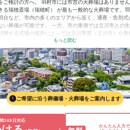
をご検討の方へ。 羽村市には市営の火葬場はありませ
きる瑞穂斎場（瑞穂町） が最も一般的な火葬場です。
明台など、市内の多くのエリアから近く、通夜・告別式
ない葬儀が可能です。 一方、市の東側では立川市との
利用する式場の場所によっては立川聖苑（立川市）や青
比較するケースがあります。 このページでは、アクセ
もっと読む
可否を含め、葬祭プランナーが羽村市および周辺地域の
がら」分かりやすくご紹介します。
ご希望に沿う葬儀場・火葬場をご案内します
間365日対応
かける
かんたん入力