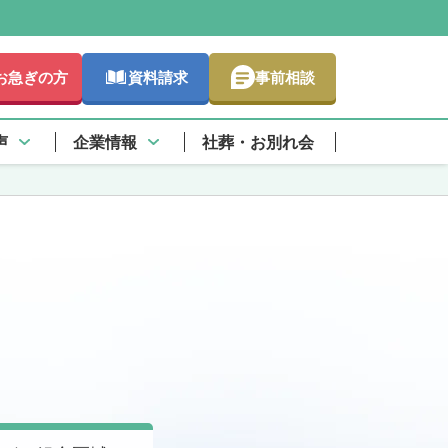
お急ぎの方
資料請求
事前相談
声
企業情報
社葬・お別れ会