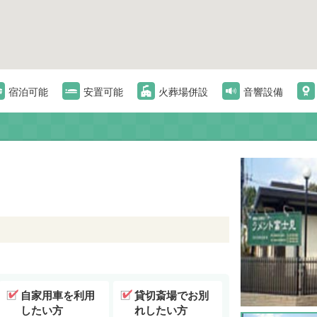
宿泊可能
安置可能
火葬場併設
音響設備
自家用車を利用
貸切斎場でお別
したい方
れしたい方