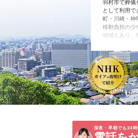
羽村市で葬儀
として利用で
町・川崎・神
移動負担の少
地域もあり、
（青梅市）を
安・家族葬の
を「比較しな
深夜・早朝でも24時
電話を