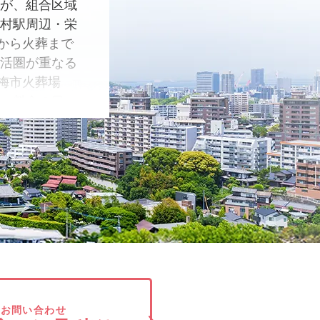
んが、組合区域
羽村駅周辺・栄
から火葬まで
生活圏が重なる
梅市火葬場
ス・料金の目
斎場・火葬場
でお問い合わせ