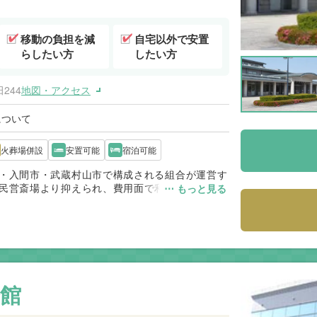
移動の負担を減
自宅以外で安置
らしたい方
したい方
244
地図・アクセス
について
火葬場併設
安置可能
宿泊可能
・入間市・武蔵村山市で構成される組合が運営す
民営斎場より抑えられ、費用面で利用しやすい点
⋯ もっと見る
同一敷地内にあり移動が少なく、ご高齢の参列者
会館