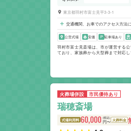
東京都羽村市富士見平3-3-1
交通機関、お車でのアクセス方法
公営式場
安価
駐車場あり
羽村市富士見斎場は、市が運営する公
ており、家族葬から大型葬まで対応し
火葬場併設
市民優待あり
瑞穂斎場
60,000
(税込)
式場利用料
火葬料金
円〜