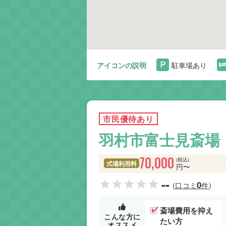
アイコンの説明
駐車場あり
市民優待あり
羽村市富士見斎場
70,000
(税込)
式場利用料
円〜
--
0
(口コミ
件)
斎場費用を抑え
こんな方に
たい方
オススメ