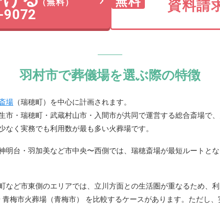
無料
資料請
（無料）
-9072
羽村市で葬儀場を選ぶ際の特徴
斎場
（瑞穂町）を中心に計画されます。
生市・瑞穂町・武蔵村山市・入間市が共同で運営する総合斎場で、
少なく実務でも利用数が最も多い火葬場です。
神明台・羽加美など市中央〜西側では、瑞穂斎場が最短ルートとな
町など市東側のエリアでは、立川方面との生活圏が重なるため、利
や 青梅市火葬場（青梅市） を比較するケースがあります。ただし