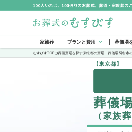
100人いれば、100通りのお葬式。葬儀・家族葬
家族葬
プランと費用
葬儀場
むすびすTOP
ご葬儀斎場を探す
東京都の斎場・葬儀場
羽村市
【東京都】
葬儀
（家族葬