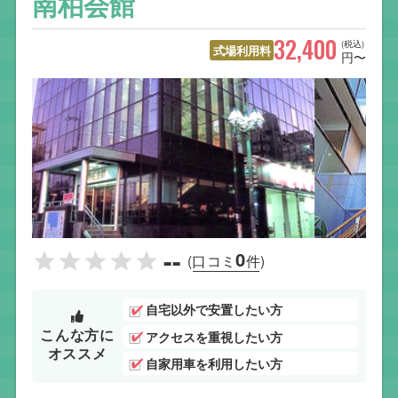
南柏会館
32,400
(税込)
式場利用料
円〜
--
0
(口コミ
件)
自宅以外で安置したい方
こんな方に
アクセスを重視したい方
オススメ
自家用車を利用したい方