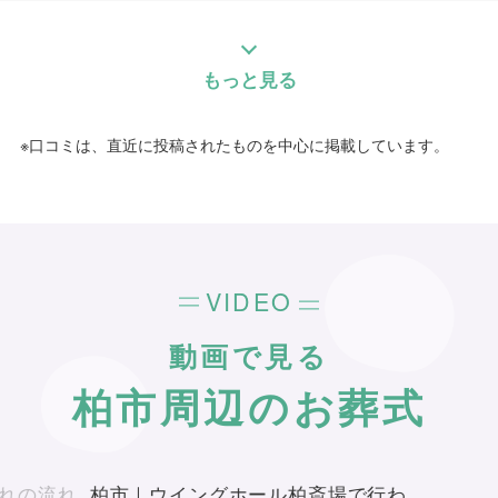
川口 貴菜
ていただけたこと、またアルバムなどを置く場
所にも配慮いただき、家族葬ならではの思い出
を語り合える場を用意していただけたことに大
もっと見る
変感謝しています。 知人に尋ねられても、自
信を持ってお勧めできます。
※口コミは、直近に投稿されたものを中心に掲載しています。
個別評価
5
お問い合わせ対応
5
事前相談
VIDEO
5
お迎え対応
動画で見る
5
打ち合わせの対応
5
柏市周辺のお葬式
ご葬儀当日の対応
ご葬儀担当者
れの流れ
柏市｜ウイングホール柏斎場で行わ