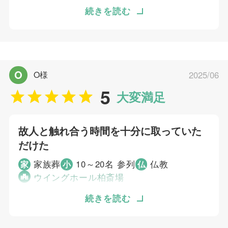
として安心しました。
正直、突然の出来事で時間がなかったので、火
続きを読む
葬場を検索したことがきっかけでむすびすさん
を見つけ、お電話しました。 とても温かいお
個別評価
式にしていただけました。
5
お問い合わせ対応
O
O様
2025/06
5
事前相談
個別評価
5
5
大変満足
お迎え対応
5
お問い合わせ対応
5
打ち合わせの対応
5
事前相談
5
ご葬儀当日の対応
故人と触れ合う時間を十分に取っていた
5
お迎え対応
だけた
5
打ち合わせの対応
ご葬儀担当者
家族葬
10～20名 参列
仏教
5
家
小
仏
ご葬儀当日の対応
むすびすの葬祭プランナー
ウイングホール柏斎場
ご葬儀担当者
SMSなどの口コミで数社を比較検討し、むす
続きを読む
びすさんなら安心してお任せできると思い依頼
しました。 故人と触れ合う時間を十分に取っ