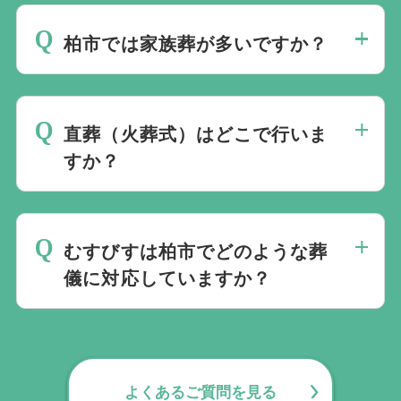
ますが、一般的ではありません。
柏市では家族葬が多いですか？
家族葬が中心ですが、市内ホールやウィン
グホール柏の式場で一般葬にも対応できま
直葬（火葬式）はどこで行いま
す。
すか？
ウィングホール柏で行われます。
むすびすは柏市でどのような葬
儀に対応していますか？
市内ホールやウィングホール柏を利用し、
家族葬・一日葬・一般葬・火葬式に幅広く
対応しています。
よくあるご質問を見る