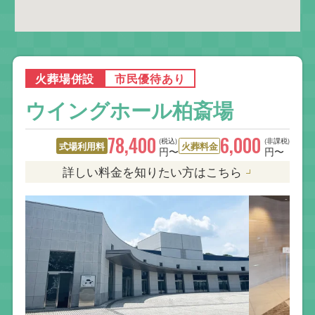
火葬場併設
市民優待あり
ウイングホール柏斎場
78,400
6,000
(税込)
(非課税)
式場利用料
火葬料金
円〜
円〜
詳しい料金を知りたい方はこちら