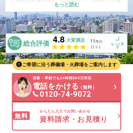
と複数の式場を備えた総合斎場で、火葬式から家
もっと読む
族葬・一般葬まで幅広い形式に対応可能です。市
民料金が適用されるため費用を抑えられるほか、
周辺自治体からの利用も多い利便性の高い施設で
す。このページでは、アクセス・料金の目安・家
4.8
族葬の可否を含め、葬祭プランナーが柏市および
大変満足
11
総合評価
件の
周辺地域の斎場・火葬場をご紹介します。
もっと見
口コミ
る
ご希望に沿う葬儀場・火葬場をご案内します
深夜・早朝でも24時間365日対応
電話をかける
（無料）
0120-74-9072
かんたん入力でお問い合わせ
無料
資料請求・お見積り