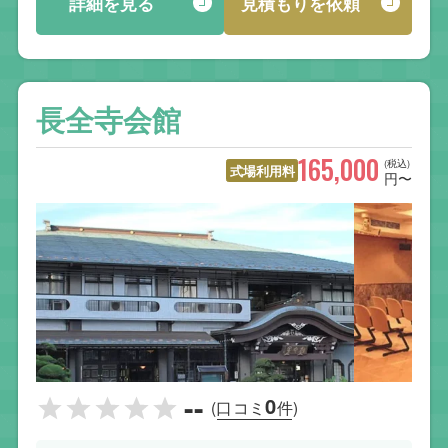
詳細を見る
見積もりを依頼
長全寺会館
165,000
(税込)
式場利用料
円〜
--
0
(口コミ
件)