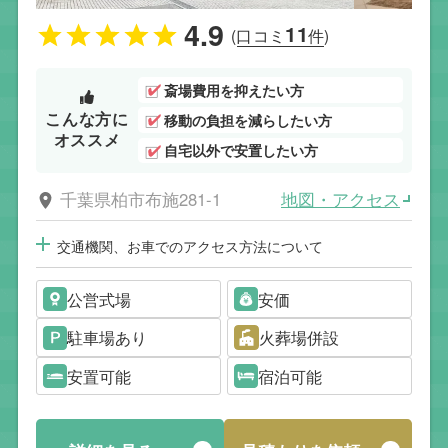
4.9
11
(口コミ
件)
斎場費用を抑えたい方
こんな方に
移動の負担を減らしたい方
オススメ
自宅以外で安置したい方
地図・アクセス
千葉県柏市布施281-1
交通機関、お車でのアクセス方法について
公営式場
安価
駐車場あり
火葬場併設
安置可能
宿泊可能