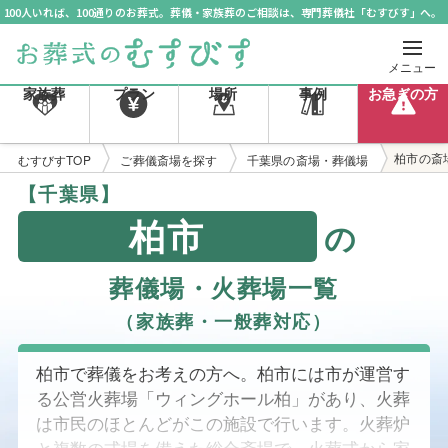
100人いれば、100通りのお葬式。葬儀・家族葬のご相談は、専門葬儀社「むすびす」へ。
メニュー
家族葬
プラン
場所
事例
お急ぎの方
柏市の斎
むすびすTOP
ご葬儀斎場を探す
千葉県の斎場・葬儀場
【千葉県】
柏市
の
葬儀場・火葬場一覧
（家族葬・一般葬対応）
柏市で葬儀をお考えの方へ。柏市には市が運営す
る公営火葬場「ウィングホール柏」があり、火葬
は市民のほとんどがこの施設で行います。火葬炉