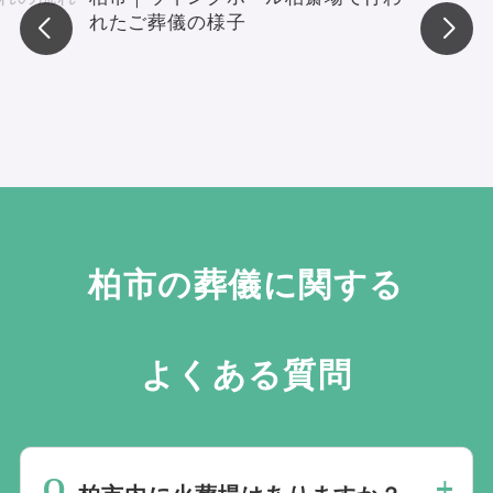
れたご葬儀の様子
高野 孝徳
柏市の葬儀に関する
よくある質問