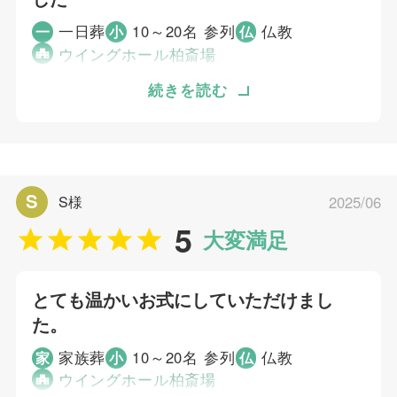
一日葬
10～20名 参列
仏教
一
小
仏
ウイングホール柏斎場
母の遺産の相続のことや、父が亡くなってしま
続きを読む
ったことについて考えていました。以前、母の
葬儀で大変お世話になりましたので、費用の心
配がありましたが、すぐに決めました。母の葬
儀がとても良かったため、今回も決めました。
S
S様
2025/06
また、納棺師の方による心のこもった湯灌をし
5
ていただきたくて、今回もしてくれました。本
大変満足
当に良かったです。とてもよいお別れにしてい
ただけました。式場では父の手作りの作品に込
とても温かいお式にしていただけまし
めた母への思いなども、心こもった表現でご紹
た。
介くださったり、始終、父と私たち家族に寄り
添ってくれました。対応いただく方が次々と変
家族葬
10～20名 参列
仏教
家
小
仏
わることもありましたが、お伝えしたことがき
ウイングホール柏斎場
ちんと引き継がれていることに、遺族の気持ち