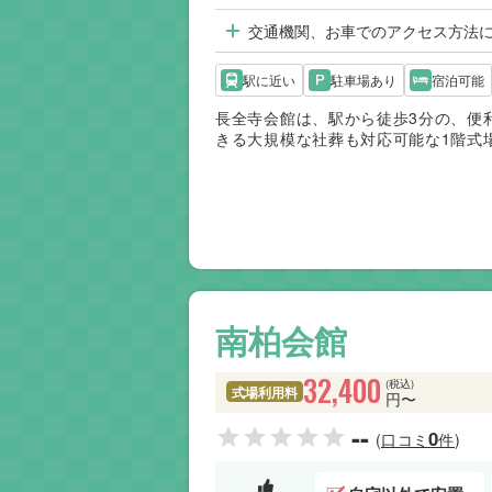
交通機関、お車でのアクセス方法
駅に近い
駐車場あり
宿泊可能
長全寺会館は、駅から徒歩3分の、便
きる大規模な社葬も対応可能な1階式
場等、様々な規模のご葬儀に対応して
南柏会館
32,400
(税込)
式場利用料
円〜
--
0
(口コミ
件)