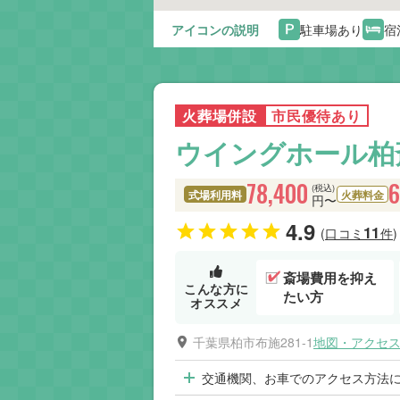
アイコンの説明
駐車場あり
宿
火葬場併設
市民優待あり
ウイングホール柏
78,400
6
(税込)
式場利用料
火葬料金
円〜
4.9
11
(口コミ
件)
斎場費用を抑え
こんな方に
たい方
オススメ
千葉県柏市布施281-1
地図・アクセ
交通機関、お車でのアクセス方法