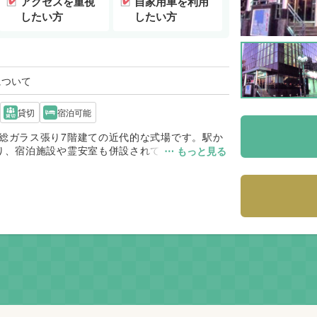
アクセスを重視
自家用車を利用
したい方
したい方
について
貸切
宿泊可能
総ガラス張り7階建ての近代的な式場です。駅か
り、宿泊施設や霊安室も併設されておりますの
⋯ もっと見る
ごしいただけます。