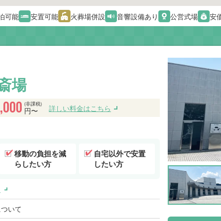
泊可能
安置可能
火葬場併設
音響設備あり
公営式場
安
斎場
,000
(非課税)
詳しい料金はこちら
円〜
移動の負担を減
自宅以外で安置
らしたい方
したい方
ス
について