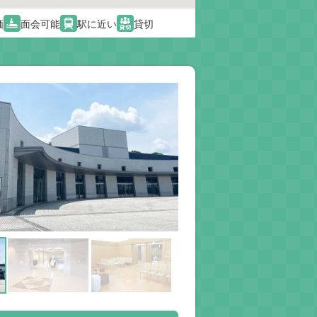
価
面会可能
駅に近い
貸切