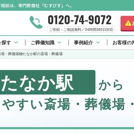
のご相談は、専門葬儀社「むすびす」へ。
0120-74-9072
ご依頼・ご相談無料／24時間365日対応
を探す
ご葬儀知識
事例紹介
お客様の
斎場・葬儀場
柏たなか駅の斎場・葬儀場
柏たなか駅
から
しやすい斎場・葬儀場