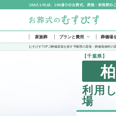
100人いれば、100通りのお葬式。葬儀・家族葬
家族葬
プランと費用
葬儀場
むすびすTOP
ご葬儀斎場を探す
千葉県の斎場・葬儀場
柏市の
【千葉県】
利用
場