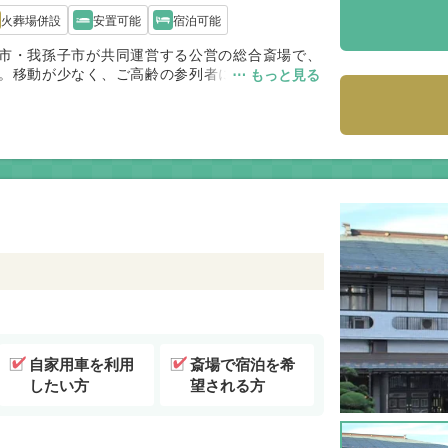
火葬場併設
安置可能
宿泊可能
市・我孫子市が共同運営する公営の総合斎場で、
。移動が少なく、ご高齢の参列者にも負担が少な
⋯ もっと見る
火葬料が民営斎場より抑えられ、費用面でも利用
利用され、利便性と費用のバランスを重視するご
自家用車を利用
斎場で宿泊を希
したい方
望される方