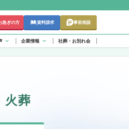
お急ぎの方
資料請求
事前相談
声
企業情報
社葬・お別れ会
・火葬