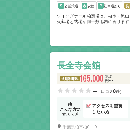
公営式場
安価
駐車場あり
ウイングホール柏斎場は、柏市・流山
火葬場と式場が同一敷地内にあります
い点が評価されています。公営のため
しやすい施設です。3市を中心に広く
家族に適した斎場です。
長全寺会館
165,000
(税込)
式場利用料
円〜
--
0
(口コミ
件)
アクセスを重視
こんな方に
したい方
オススメ
千葉県柏市柏6-1-9