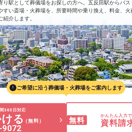
寄り駅として葬儀場をお探しの方へ。五反田駅からバス
やすい斎場・火葬場を、所要時間や乗り換え、料金、火
ご紹介します。
ご希望に沿う葬儀場・火葬場をご案内します
間365日対応
かける
かんたん入力
無料
資料請
（無料）
-9072