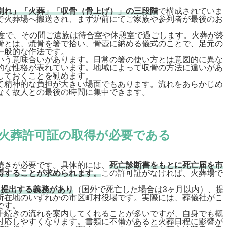
別れ」「火葬」「収骨（骨上げ）」の三段階
で構成されていま
で火葬場へ搬送され、まず炉前にてご家族や参列者が最後のお
程度で、その間ご遺族は待合室や休憩室で過ごします。火葬が終
骨とは、焼骨を箸で拾い、骨壺に納める儀式のことで、足元の
一般的な作法です。
いう意味合いがあります。日常の箸の使い方とは意図的に異な
的な性格が表れています。地域によって収骨の方法に違いがあ
しておくことを勧めます。
て精神的な負担が大きい場面でもあります。流れをあらかじめ
なく故人との最後の時間に集中できます。
火葬許可証の取得が必要である
続きが必要です。具体的には、
死亡診断書をもとに死亡届を市
得することが求められます。
この許可証がなければ、火葬場で
に提出する義務があり
（国外で死亡した場合は3ヶ月以内）、提
所在地のいずれかの市区町村役場です。実際には、葬儀社がこ
です。
手続きの流れを案内してくれることが多いですが、自身でも概
対応しやすくなります。書類に不備があると火葬日程に影響が