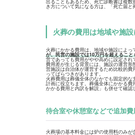
出ることもあるため、死亡診断書は複数
き方について気になる方は、「
死亡届と
火葬の費用は地域や施設
火葬にかかる費用は、地域や施設によっ
が、民営の施設では10万円を超えること
営であっても費用がやや高めに設定され
費用差が生じる背景には、施設の運営形
営施設は自治体が運営するため比較的費
ってばらつきがあります。
火葬費用は葬儀全体のなかでも固定的な
計画に役立ちます。葬儀全体にかかる費
かかる費用と内訳を解説
」も併せて確認
待合室や休憩室などで追加費
火葬場の基本料金には炉の使用料のみが