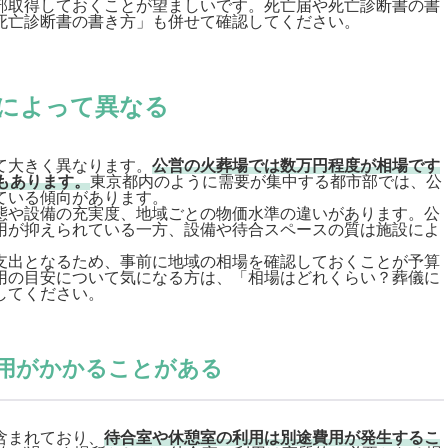
部取得しておくことが望ましいです。死亡届や死亡診断書の書
死亡診断書の書き方
」も併せて確認してください。
によって異なる
て大きく異なります。
公営の火葬場では数万円程度が相場です
もあります。
東京都内のように需要が集中する都市部では、公
ている傾向があります。
態や設備の充実度、地域ごとの物価水準の違いがあります。公
用が抑えられている一方、設備や待合スペースの質は施設によ
支出となるため、事前に地域の相場を確認しておくことが予算
用の目安について気になる方は、「
相場はどれくらい？葬儀に
してください。
用がかかることがある
含まれており、
待合室や休憩室の利用は別途費用が発生するこ