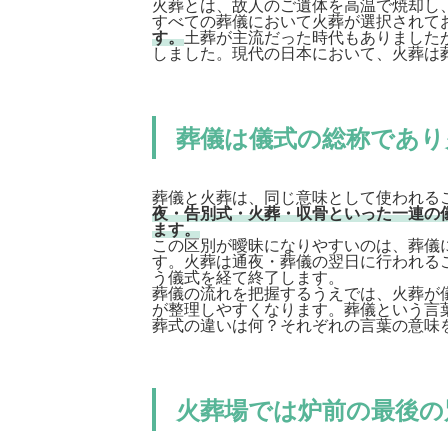
火葬とは、故人のご遺体を高温で焼却し
すべての葬儀において火葬が選択されて
す。
土葬が主流だった時代もありました
しました。現代の日本において、火葬は
葬儀は儀式の総称であり
葬儀と火葬は、同じ意味として使われる
夜・告別式・火葬・収骨といった一連の
ます。
この区別が曖昧になりやすいのは、葬儀
す。火葬は通夜・葬儀の翌日に行われる
う儀式を経て終了します。
葬儀の流れを把握するうえでは、火葬が
が整理しやすくなります。葬儀という言
葬式の違いは何？それぞれの言葉の意味
火葬場では炉前の最後の