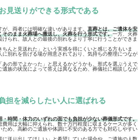
お見送りができる形式である
すが、両者には明確な違いがあります。
直葬とは、ご遺体を安
くそのまま火葬場へ搬送し、火葬を行う形式です。
一方、火葬
設けられ、故人との最後の別れをより丁寧に行うことができま
きちんと見送れた」という実感を得にくいと感じる方もいま
人に別れを告げる場が用意されており、気持ちの整理につなが
「あの形でよかった」と思えるかどうかも、形式を選ぶうえで
ご遺族の状況によって答えは異なるため、葬儀社に相談しなが
負担を減らしたい人に選ばれる
用・時間・体力のいずれの面でも負担が少ない葬儀形式です。
総費用は大幅に抑えられ、数十万円程度に収まるケースが多く
いため、高齢のご遺族や体調に不安のある方でも対応しやすい
素に送り出してほしい」と希望していた場合や、ご遺族の人数