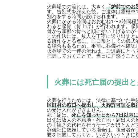
火葬場での流れは、大きく
「炉前でのお
す。告別式を終えた後、ご遺体は霊柩車
別れをする時間が設けられます。
火葬にかかる時間はおおむね1〜2時間
わると収骨（骨上げ）が行われます。収
骨から頭部の骨へと順に拾い上げるのが
この作法には、故人を丁寧に送り出すと
る所作をとる点に、非日常としての儀式
る場合もあるため、事前に葬儀社へ確認
火葬場での一連の流れは、ご遺族にとっ
把握しておくことで、当日に戸惑うこと
火葬には死亡届の提出と
火葬を行うためには、法律に基づいた手
区町村の窓口へ提出し、火葬許可証を取
の受け入れができません。
死亡届は、
死亡を知った日から7日以内
出先は故人の本籍地・死亡地・届出人の
の手続きの代行を行うケースがほとんど
葬儀社に依頼している場合は、担当者が
要を把握しておくと、いざというときに