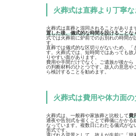
火葬式は直葬より丁寧な
火葬式は直葬と混同されることがありま
置した後、儀式的な時間を設けることな
式では火葬前に炉前でのお別れの時間が
す。
直葬では儀式的な区切りがないため、「
す。火葬式では、短時間ではあっても故
りやすい面があります。
費用や手間だけでなく、ご遺族が後から
の判断材料のひとつです。故人の意思や
ら検討することを勧めます。
火葬式は費用や体力面の
火葬式は、一般葬や家族葬と比較して
費
通夜や告別式を省くことで葬儀にかかる
なっています。複数日にわたる儀式がな
形式です。
選ばれる背景として、故人が生前に「簡