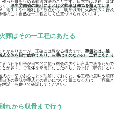
、残った骨を収める葬送方法のことです。日本では現在、ほぼ
おり、
厚生労働省の統計によれば火葬率は99%を超えていま
が、衛生面や土地利用の観点から、明治以降に火葬が広く普及
葬儀のごく自然な一工程として位置づけられています。
火葬はその一工程にあたる
ことがありますが、正確には異なる概念です。
葬儀とは、通
儀式全体を指す総称であり、火葬はそのなかの一工程にあたり
にまつわる用語が日常的に使う機会の少ない言葉であるためで
ことが多く、ご遺体を荼毘に付したのち、骨上げ（収骨）とい
儀式の一部であることを理解しておくと、各工程の意味や順序
葉自体の意味や葬式との違いについて気になる方は、「
葬儀と
を解説
」も併せて確認してください。
別れから収骨まで行う