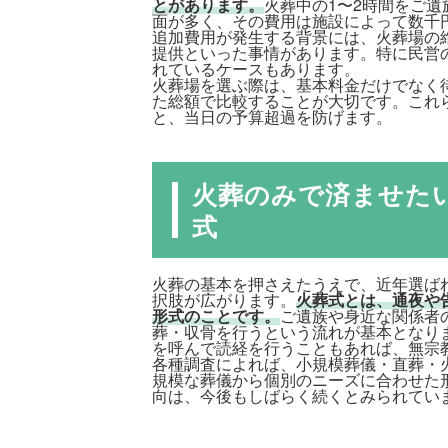
とがあります。
火葬中の1〜2時間をご
面が多く、その費用は施設によって数千
追加費用が発生する背景には、火葬場の
提供といった事情があります。特に民営
れているケースもあります。
火葬場を選ぶ際は、基本料金だけでなく
た総額で比較することが大切です。これ
と、当日の予算超過を防げます。
火葬のみで済ませた
式
火葬の基本を押さえたうえで、近年選ば
択肢が広がります。
火葬式とは、通夜や
形式のことです。
ご遺族や身近な関係者
葬・収骨を行うという流れが基本となり
を呼んで読経を行うこともあれば、無宗
各種調査によれば、小規模葬儀・直葬・
規模な葬儀から個別のニーズに合わせた
向は、今後もしばらく続くとみられてい