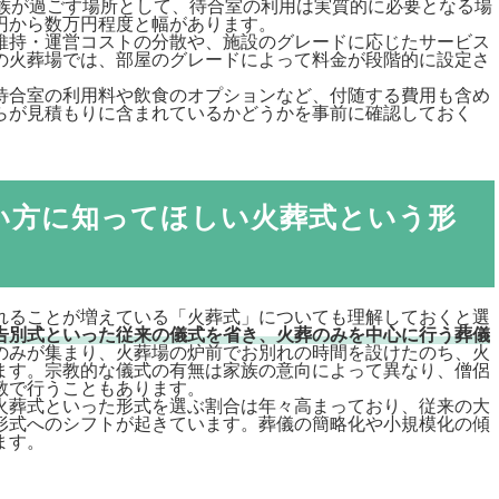
遺族が過ごす場所として、待合室の利用は実質的に必要となる場
円から数万円程度と幅があります。
維持・運営コストの分散や、施設のグレードに応じたサービス
の火葬場では、部屋のグレードによって料金が段階的に設定さ
待合室の利用料や飲食のオプションなど、付随する費用も含め
らが見積もりに含まれているかどうかを事前に確認しておく
い方に知ってほしい火葬式という形
れることが増えている「火葬式」についても理解しておくと選
告別式といった従来の儀式を省き、火葬のみを中心に行う葬儀
のみが集まり、火葬場の炉前でお別れの時間を設けたのち、火
ます。宗教的な儀式の有無は家族の意向によって異なり、僧侶
教で行うこともあります。
火葬式といった形式を選ぶ割合は年々高まっており、従来の大
形式へのシフトが起きています。葬儀の簡略化や小規模化の傾
ます。