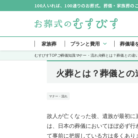
100人いれば、100通りのお葬式。葬儀・家族葬
家族葬
プランと費用
葬儀場
むすびすTOP
ご葬儀知識
マナー・流れ
火葬とは？葬儀との違
火葬とは？葬儀との
マナー・流れ
故人が亡くなった後、遺族が最初に
は、日本の葬儀においてほぼ必ず行
て事前に把握している方は多くあり