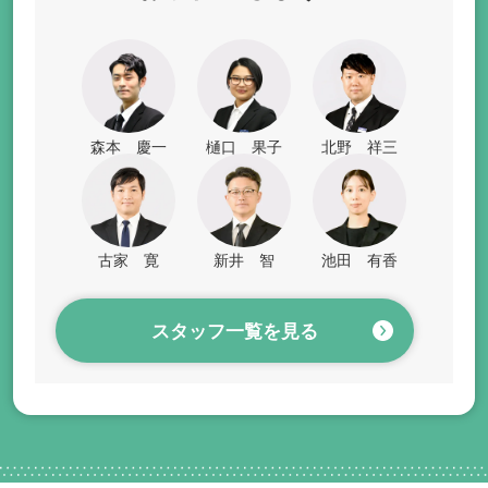
森本 慶一
樋口 果子
北野 祥三
古家 寛
新井 智
池田 有香
スタッフ一覧を見る