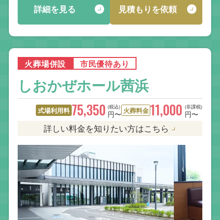
詳細を見る
見積もりを依頼
火葬場併設
市民優待あり
しおかぜホール茜浜
75,350
11,000
(税込)
(非課税)
式場利用料
火葬料金
円〜
円〜
詳しい料金を知りたい方はこちら