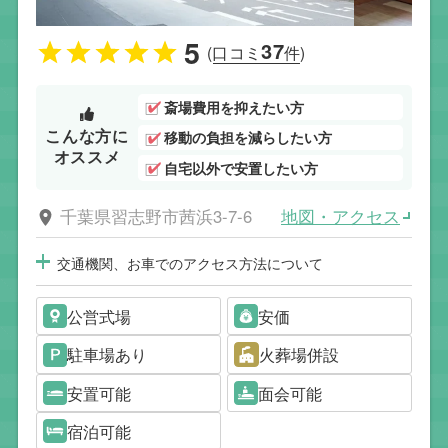
5
37
(口コミ
件)
斎場費用を抑えたい方
こんな方に
移動の負担を減らしたい方
オススメ
自宅以外で安置したい方
地図・アクセス
千葉県習志野市茜浜3-7-6
交通機関、お車でのアクセス方法について
公営式場
安価
駐車場あり
火葬場併設
安置可能
面会可能
宿泊可能