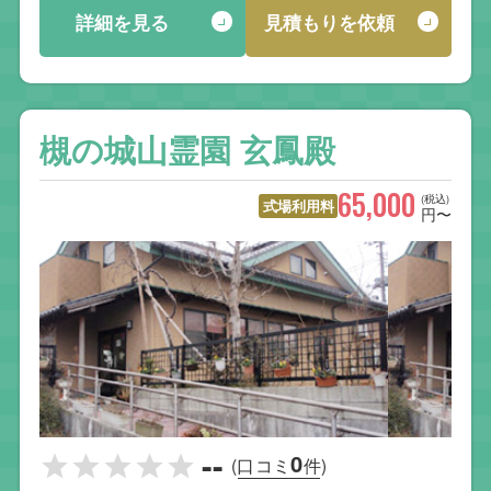
詳細を見る
見積もりを依頼
槻の城山霊園 玄鳳殿
65,000
(税込)
式場利用料
円〜
--
0
(口コミ
件)