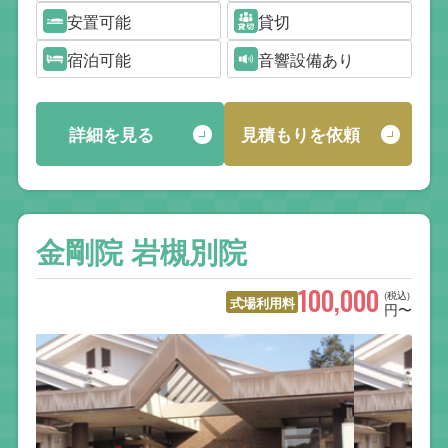
安置可能
貸切
宿泊可能
音響設備あり
詳細を見る
見積もりを依頼
金剛院 岩槻別院
100,000
(税込)
式場利用料
円〜