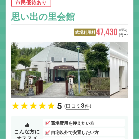
市民優待あり
思い出の里会館
47,430
(税込)
式場利用料
円〜
5
3
(口コミ
件)
斎場費用を抑えたい方
こんな方に
自宅以外で安置したい方
オススメ