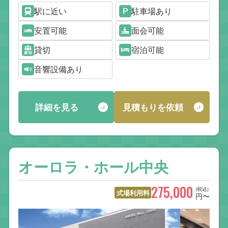
駅に近い
駐車場あり
安置可能
面会可能
貸切
宿泊可能
音響設備あり
詳細を見る
見積もりを依頼
オーロラ・ホール中央
275,000
(税込)
式場利用料
円〜