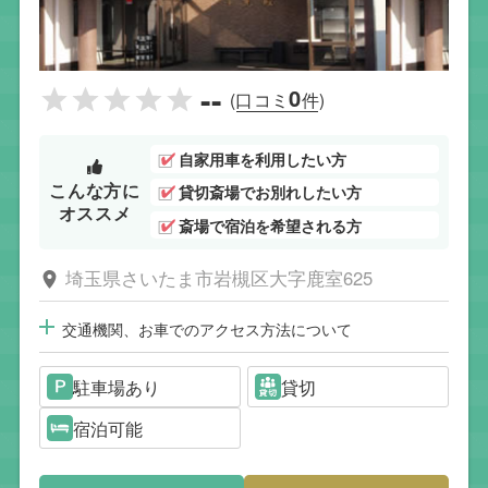
--
0
(口コミ
件)
自家用車を利用したい方
こんな方に
貸切斎場でお別れしたい方
オススメ
斎場で宿泊を希望される方
埼玉県さいたま市岩槻区大字鹿室625
交通機関、お車でのアクセス方法について
駐車場あり
貸切
宿泊可能