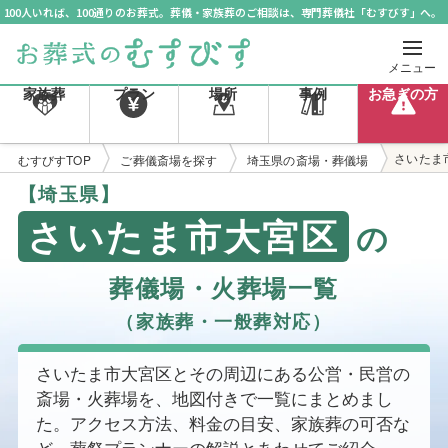
100人いれば、100通りのお葬式。葬儀・家族葬のご相談は、専門葬儀社「むすびす」へ。
メニュー
家族葬
プラン
場所
事例
お急ぎの方
さいたま
むすびすTOP
ご葬儀斎場を探す
埼玉県の斎場・葬儀場
【埼玉県】
さいたま市大宮区
の
葬儀場・火葬場一覧
（家族葬・一般葬対応）
さいたま市大宮区とその周辺にある公営・民営の
斎場・火葬場を、地図付きで一覧にまとめまし
た。アクセス方法、料金の目安、家族葬の可否な