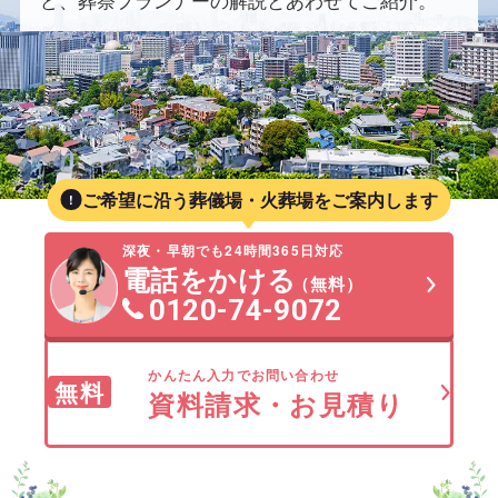
ど、葬祭プランナーの解説とあわせてご紹介。
ご希望に沿う葬儀場・火葬場をご案内します
深夜・早朝でも24時間365日対応
電話をかける
（無料）
0120-74-9072
かんたん入力でお問い合わせ
無料
資料請求・お見積り