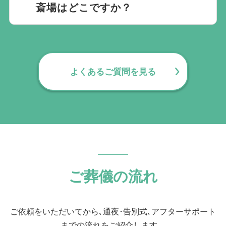
斎場はどこですか？
にてご確認いただけます。
当社では1220の斎場と提携しています。
さいたま市大宮区で
規模や内容、場所などを考慮し最適な斎場
宿泊可能な葬儀場は専用ページ
にてご確認
をご案内します。
いただけます。
よくあるご質問を見る
ご葬儀の流れ
ご依頼をいただいてから､通夜･告別式､アフターサポート
までの流れをご紹介します。