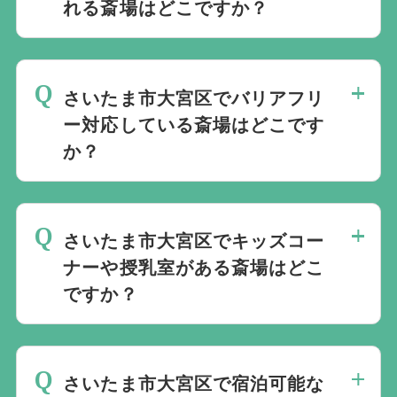
れる斎場はどこですか？
さいたま市大宮区では公営斎場は火葬料金
が安いという点と、式場と併設されている
さいたま市大宮区でバリアフリ
ケースも多く利便性の点からよく利用され
ー対応している斎場はどこです
ています。
か？
当社では1220の斎場と提携しています。
規模や内容、場所などを考慮し最適な斎場
さいたま市大宮区で
をご案内します。
バリアフリー対応している葬儀場は専用ペ
さいたま市大宮区でキッズコー
ージ
ナーや授乳室がある斎場はどこ
にてご確認いただけます。
ですか？
ご年配の方や、車いすをご利用の方も安心
してご利用いただけます。
さいたま市大宮区で
キッズコーナーや授乳室がある葬儀場は専
さいたま市大宮区で宿泊可能な
用ページ