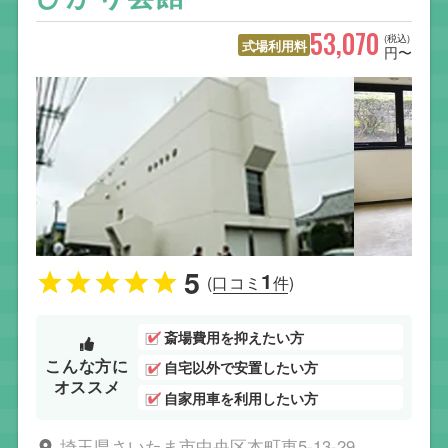
53,070
(税込)
式場利用料
円〜
5
1
(口コミ
件)
斎場費用を抑えたい方
こんな方に
自宅以外で安置したい方
オススメ
自家用車を利用したい方
埼玉県さいたま市中央区本町東5-13-29