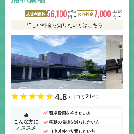
56,100
7,000
(税込)
(非課税)
式場利用料
火葬料金
円〜
円〜
詳しい料金を知りたい方はこちら
4.8
21
(口コミ
件)
斎場費用を抑えたい方
こんな方に
移動の負担を減らしたい方
オススメ
自宅以外で安置したい方