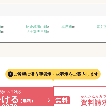
市
比企郡嵐山町
本庄市
深谷
(1)
(1)
(1)
市
児玉郡美里町
(1)
(1)
ご希望に沿う葬儀場・火葬場をご案内します
間365日対応
かける
かんたん入力
無料
資料請
（無料）