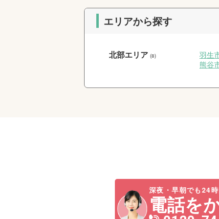
エリアから探す
北部エリア
羽生
(8)
熊谷
深夜・早朝でも24時
電話を