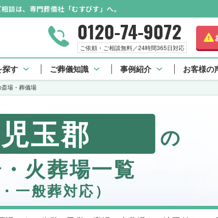
のご相談は、専門葬儀社「むすびす」へ。
0120-74-9072
ご依頼・ご相談無料／24時間365日対応
を探す
ご葬儀知識
事例紹介
お客様の
の斎場・葬儀場
児玉郡
の
場・火葬場一覧
・一般葬対応）