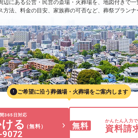
周辺にある公営・民営の斎場・火葬場を、地図付きで一
ス方法、料金の目安、家族葬の可否など、葬祭プランナ
。
ご希望に沿う葬儀場・火葬場をご案内します
間365日対応
かける
かんたん入力
無料
資料請
（無料）
-9072