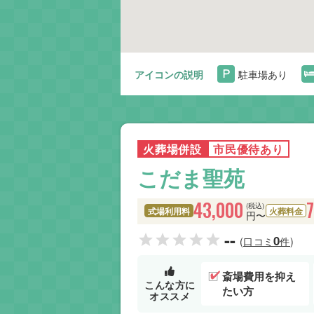
アイコンの説明
駐車場あり
火葬場併設
市民優待あり
こだま聖苑
43,000
(税込)
式場利用料
火葬料金
円〜
--
0
(口コミ
件)
斎場費用を抑え
こんな方に
たい方
オススメ