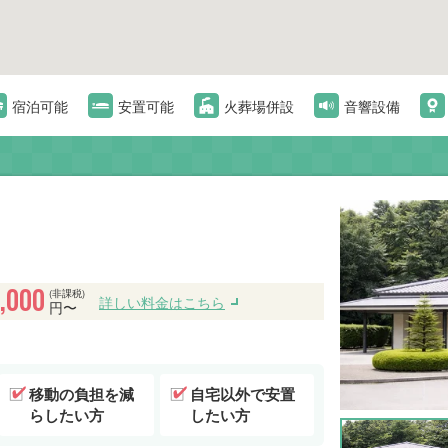
宿泊可能
安置可能
火葬場併設
音響設備
7,000
(非課税)
詳しい料金はこちら
円〜
移動の負担を減
自宅以外で安置
らしたい方
したい方