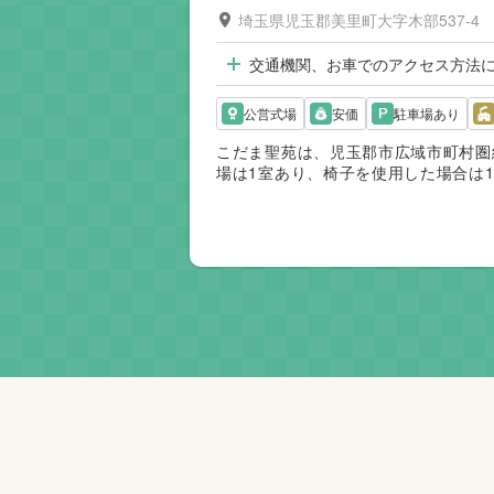
埼玉県児玉郡美里町大字木部537-4
交通機関、お車でのアクセス方法
公営式場
安価
駐車場あり
こだま聖苑は、児玉郡市広域市町村圏
場は1室あり、椅子を使用した場合は1
同じ敷地内で行えるため、告別式後に
者の移動負担を抑えられます。