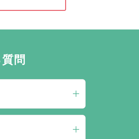
る質問
。