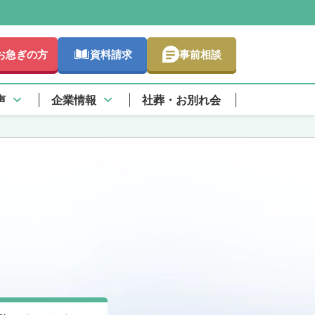
お急ぎの方
資料請求
事前相談
声
企業情報
社葬・お別れ会