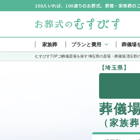
100人いれば、100通りのお葬式。葬儀・家族葬
家族葬
プランと費用
葬儀場
むすびすTOP
ご葬儀斎場を探す
埼玉県の斎場・葬儀場
児玉郡
【埼玉県】
葬儀
（家族葬