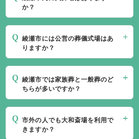
か？
いいえ、ありません。綾瀬市の火葬は主に
大和斎場を利用します。
綾瀬市には公営の葬儀式場はあ
りますか？
ありません。通夜・告別式は民営ホールや
寺院斎場、地域の集会所を利用します。
綾瀬市では家族葬と一般葬のど
ちらが多いですか？
家族葬が中心で、少人数での葬儀を希望す
るご家族に選ばれています。民営ホールで
市外の人でも大和斎場を利用で
はどちらにも対応できます。
きますか？