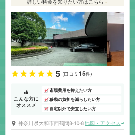
詳しい料金を知りたい方はこちら
5
15
(口コミ
件)
斎場費用を抑えたい方
こんな方に
移動の負担を減らしたい方
オススメ
自宅以外で安置したい方
地図・アクセス
神奈川県大和市西鶴間8-10-8