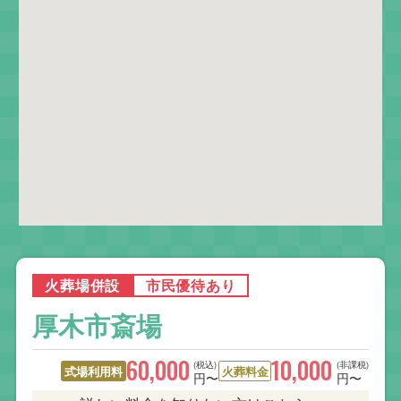
火葬場併設
市民優待あり
厚木市斎場
60,000
10,000
(税込)
(非課税)
式場利用料
火葬料金
円〜
円〜