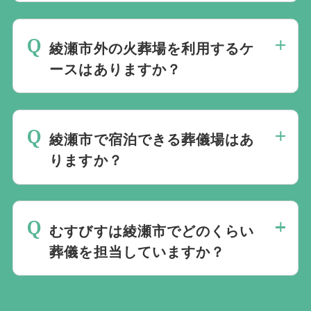
利用できます。ただし市外料金が適用され
る場合があります。
綾瀬市外の火葬場を利用するケ
ースはありますか？
あります。立地や混雑状況により、厚木市
斎場や藤沢聖苑を利用する場合がありま
綾瀬市で宿泊できる葬儀場はあ
す。
りますか？
市内の民営ホールの一部で宿泊が可能で
す。大和斎場は宿泊に対応していません。
むすびすは綾瀬市でどのくらい
葬儀を担当していますか？
むすびすは綾瀬市および周辺地域で多くの
葬儀を担当しています。家族葬から一般葬