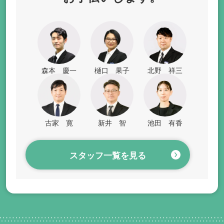
森本 慶一
樋口 果子
北野 祥三
古家 寛
新井 智
池田 有香
スタッフ一覧を見る