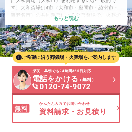
に大和斎場（大和市）を利用するのが一般的で
す。大和斎場は4市（大和市・座間市・綾瀬市・
海老名市）の共同運営による公営斎場で、火葬炉
もっと読む
と式場が併設されているため、移動の負担が少な
く利用しやすい施設です。 また、市内各所から
大和斎場へのアクセスが良いことに加え、厚木
市・海老名市・藤沢市方面にも式場が多く、ご家
族の希望や立地に合わせて式場を選べる環境が整
ご希望に沿う葬儀場・火葬場をご案内します
っています。綾瀬市では家族葬の利用が多く、少
人数での落ち着いた葬儀を希望するご家族に選ば
深夜・早朝でも24時間365日対応
れています。 このページでは、アクセス・料金
電話をかける
（無料）
の目安・家族葬の可否を含め、葬祭プランナーが
0120-74-9072
綾瀬市および周辺地域の斎場・火葬場を比較しな
がら分かりやすくご紹介します。
かんたん入力でお問い合わせ
無料
資料請求・お見積り