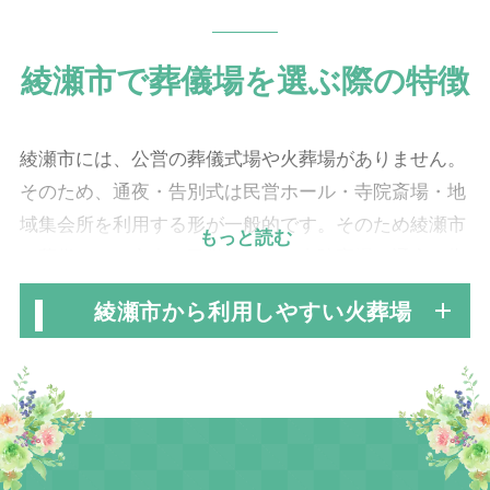
綾瀬市で葬儀場を選ぶ際の特徴
綾瀬市には、公営の葬儀式場や火葬場がありません。
そのため、通夜・告別式は民営ホール・寺院斎場・地
域集会所を利用する形が一般的です。そのため綾瀬市
もっと読む
の葬儀では、市内の民営ホールや寺院斎場で通夜・告
別式を行った後、大和市にある
大和斎場
へ移動して火
綾瀬市から利用しやすい火葬場
葬を行うという、移動を伴う流れが一般的です。
綾瀬市は周辺自治体に囲まれているため、市外の式場
選びの自由度が高く、厚木・海老名・座間・藤沢エリ
アの式場を利用するご家族も多く見られます。幅広い
選択肢の中から、家族葬から一般葬まで希望に合わせ