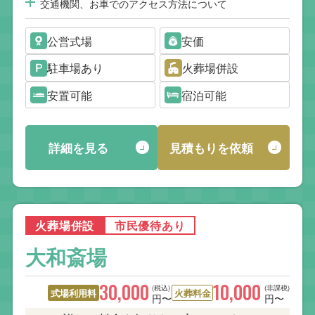
交通機関、お車でのアクセス方法について
公営式場
安価
駐車場あり
火葬場併設
安置可能
宿泊可能
詳細を見る
見積もりを依頼
火葬場併設
市民優待あり
大和斎場
30,000
10,000
(税込)
(非課税)
式場利用料
火葬料金
円〜
円〜