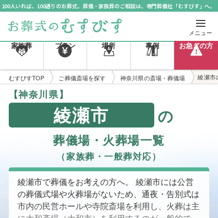
100人いれば、100通りのお葬式。葬儀・家族葬のご相談は、専門葬儀社「むすびす」へ。
メニュー
家族葬
プラン
場所
事例
お急ぎの方
綾瀬市
むすびすTOP
ご葬儀斎場を探す
神奈川県の斎場・葬儀場
【神奈川県】
綾瀬市
の
葬儀場・火葬場一覧
（家族葬・一般葬対応）
綾瀬市で葬儀をお考えの方へ。 綾瀬市には公営
の葬儀式場や火葬場がないため、通夜・告別式は
市内の民営ホールや寺院斎場を利用し、火葬は主