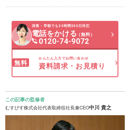
り人気です。
て、意向に合う斎場・葬儀場をリストアッ
また、火葬場が併設されている斎場は移動
家族葬で小規模だからと、小さい斎場・葬
プしてもらいましょう。
の負担がないので、ご高齢の参列者が多い
儀場を借りスペースが足りない場合がある
深夜・早朝でも24時間365日対応
ご家族様に選ばれています。
ので、会場の大きさと参列人数を把握して
電話をかける
（無料）
費用を抑える必要がある場合は、公営式場
おきましょう。
0120-74-9072
や集会所等の利用がおすすめです。
また、お付き合いのあるお寺、教会、神社
がある場合は、家族葬で行う旨と、ご葬儀
かんたん入力でお問い合わせ
無料
を考えている場所（地域）を伝えておくと
資料請求・お見積り
よいでしょう。
この記事の監修者
中川 貴之
むすびす株式会社
代表取締役社長兼CEO