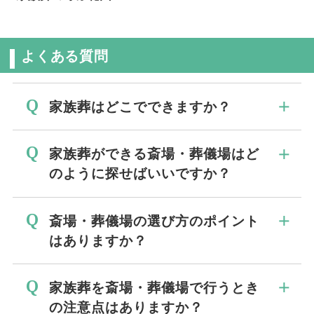
よくある質問
家族葬はどこでできますか？
家族葬はご葬儀が行える場所であれば、自
家族葬ができる斎場・葬儀場はど
宅やお寺、斎場・葬儀場など、どこでも行
のように探せばいいですか？
うことができます。
少人数で行うイメージをもつ方も多いの
まずは家族葬をとり行うエリアを決めまし
斎場・葬儀場の選び方のポイント
で、「使える場所が制限されるのでは？」
ょう。
はありますか？
と思われている方もいらっしゃいますが、
その上で、ご自宅から近い、駅や車でのア
故人様やご家族様のご希望にあわせて場所
クセスがいいなどの立地条件や、斎場の設
ご参列される皆様が集まりやすく、公共交
家族葬を斎場・葬儀場で行うとき
を選択することができます。
備や詳細から検討したい、実際に斎場を見
通機関でもアクセスがしやすい場所がやは
の注意点はありますか？
学したい方などは、葬儀社に相談を利用し