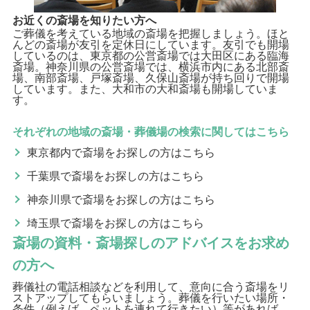
お近くの斎場を知りたい方へ
ご葬儀を考えている地域の斎場を把握しましょう。ほと
んどの斎場が友引を定休日にしています。友引でも開場
しているのは、東京都の公営斎場では大田区にある臨海
斎場。神奈川県の公営斎場では、横浜市内にある北部斎
場、南部斎場、戸塚斎場、久保山斎場が持ち回りで開場
しています。また、大和市の大和斎場も開場していま
す。
それぞれの地域の斎場・葬儀場の検索に関してはこちら
東京都内で斎場をお探しの方はこちら
千葉県で斎場をお探しの方はこちら
神奈川県で斎場をお探しの方はこちら
埼玉県で斎場をお探しの方はこちら
斎場の資料・斎場探しのアドバイスをお求め
の方へ
葬儀社の電話相談などを利用して、意向に合う斎場をリ
ストアップしてもらいましょう。葬儀を行いたい場所・
条件（例えば、ペットを連れて行きたい）等があれば、