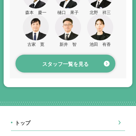
森本 慶一
樋口 果子
北野 祥三
古家 寛
新井 智
池田 有香
スタッフ一覧を見る
トップ