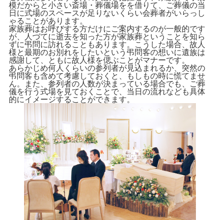
模だからと小さい斎場・葬儀場をを借りて、ご葬儀の当
日に式場のスペースが足りないくらい会葬者がいらっし
ゃることがあります。
家族葬はお呼びする方だけにご案内するのが一般的です
が、人づてに逝去を知った方が家族葬ということを知ら
ずに弔問に訪れることもあります。こうした場合、故人
様と最期のお別れをしたいという弔問客の想いに遺族は
感謝して、ともに故人様を偲ぶことがマナーです。
あらかじめ何人くらいの参列者が見込まれるか、突然の
弔問客も含めて考慮しておくと、もしもの時に慌てませ
ん。また、参列者の人数が決まっている場合でも、ご葬
儀を行う式場を見ておくことで、当日の流れなども具体
的にイメージすることができます。