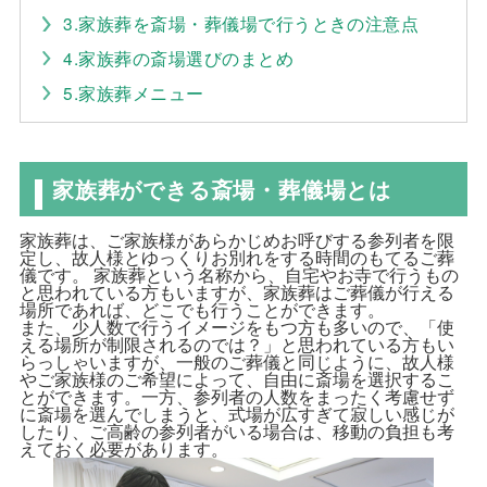
3.家族葬を斎場・葬儀場で行うときの注意点
4.家族葬の斎場選びのまとめ
5.家族葬メニュー
家族葬ができる斎場・葬儀場とは
家族葬は、ご家族様があらかじめお呼びする参列者を限
定し、故人様とゆっくりお別れをする時間のもてるご葬
儀です。 家族葬という名称から、自宅やお寺で行うもの
と思われている方もいますが、家族葬はご葬儀が行える
場所であれば、どこでも行うことができます。
また、少人数で行うイメージをもつ方も多いので、「使
える場所が制限されるのでは？」と思われている方もい
らっしゃいますが、一般のご葬儀と同じように、故人様
やご家族様のご希望によって、自由に斎場を選択するこ
とができます。一方、参列者の人数をまったく考慮せず
に斎場を選んでしまうと、式場が広すぎて寂しい感じが
したり、ご高齢の参列者がいる場合は、移動の負担も考
えておく必要があります。