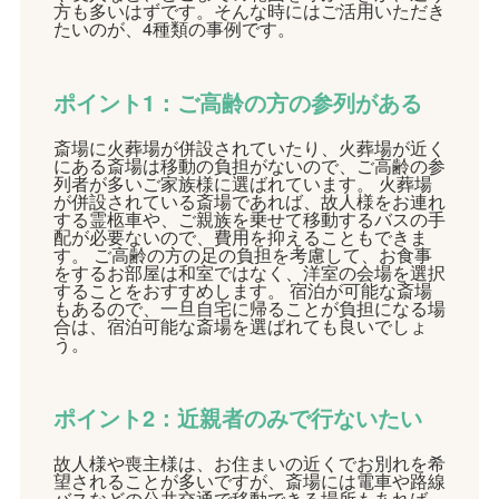
方も多いはずです。そんな時にはご活用いただき
たいのが、4種類の事例です。
ポイント1：ご高齢の方の参列がある
斎場に火葬場が併設されていたり、火葬場が近く
にある斎場は移動の負担がないので、ご高齢の参
列者が多いご家族様に選ばれています。 火葬場
が併設されている斎場であれば、故人様をお連れ
する霊柩車や、ご親族を乗せて移動するバスの手
配が必要ないので、費用を抑えることもできま
す。 ご高齢の方の足の負担を考慮して、お食事
をするお部屋は和室ではなく、洋室の会場を選択
することをおすすめします。 宿泊が可能な斎場
もあるので、一旦自宅に帰ることが負担になる場
合は、宿泊可能な斎場を選ばれても良いでしょ
う。
ポイント2：近親者のみで行ないたい
故人様や喪主様は、お住まいの近くでお別れを希
望されることが多いですが、斎場には電車や路線
バスなどの公共交通で移動できる場所もあれば、