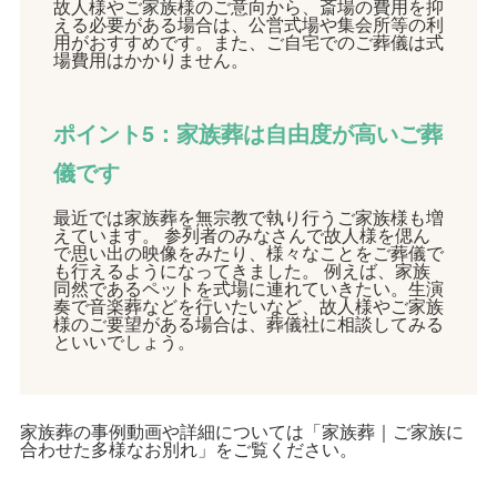
故人様やご家族様のご意向から、斎場の費用を抑
える必要がある場合は、公営式場や集会所等の利
用がおすすめです。また、ご自宅でのご葬儀は式
場費用はかかりません。
ポイント5：家族葬は自由度が高いご葬
儀です
最近では家族葬を無宗教で執り行うご家族様も増
えています。 参列者のみなさんで故人様を偲ん
で思い出の映像をみたり、様々なことをご葬儀で
も行えるようになってきました。 例えば、家族
同然であるペットを式場に連れていきたい。生演
奏で音楽葬などを行いたいなど、故人様やご家族
様のご要望がある場合は、葬儀社に相談してみる
といいでしょう。
家族葬の事例動画や詳細については「
家族葬｜ご家族に
合わせた多様なお別れ
」をご覧ください。