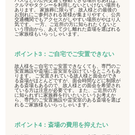
クルマやタクシーを利用しないといけない場所も
あります。 家族葬に限らず、故人様との最後の
お別れにご参列される皆様が集まりやすく、公共
交通機関でもアクセスがしやすい場所がやはり人
気です。 一方、ご近所の方に知られたくないと
いう理由から、あえて少し離れた斎場を選ばれる
ご家族様もいらっしゃいます。
ポイント3：ご自宅でご安置できない
故人様をご自宅でご安置できなくても、専門のご
安置施設や斎場に霊安室を設けているところもあ
ります。 ご安置されている故人様と面会ができ
る斎場がほとんどですが、面会時間などに制限が
ある斎場もあるので、故人様との面会を希望され
ている方は注意が必要です。 また、ご近所の方
に知られずに家族葬を行いたいというお考えか
ら、専門のご安置施設や霊安室のある斎場を選ば
れるご家族様もいらっしゃいます。
ポイント4：斎場の費用を抑えたい