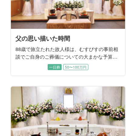
父の思い描いた時間
88歳で旅立たれた故人様は、むすびすの事前相
談でご自身のご葬儀についての大まかな予算や
方針についてお決めになられていました。 生前
一日葬
50〜100万円
から奥様と2人の息子様には、「葬儀社に話しは
通してあるから、後のことは葬儀社へ」とお話
されていたそうです。 お打ち合わせでは、故人
様が遺された『エンディングノート』の内容に
沿うかたちで、お式を進めていくことに決まり
ました。