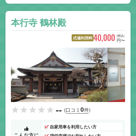
本行寺 鶴林殿
40,000
(税込)
式場利用料
円〜
--
0
(口コミ
件)
自家用車を利用したい方
こんな方に
貸切斎場でお別れしたい方