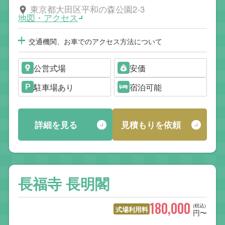
東京都大田区平和の森公園2-3
地図・アクセス
交通機関、お車でのアクセス方法について
公営式場
安価
駐車場あり
宿泊可能
詳細を見る
見積もりを依頼
長福寺 長明閣
180,000
(税込)
式場利用料
円〜