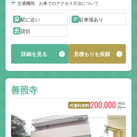
交通機関、お車でのアクセス方法について
駅に近い
駐車場あり
貸切
詳細を見る
見積もりを依頼
善照寺
200,000
(税込)
式場利用料
円〜