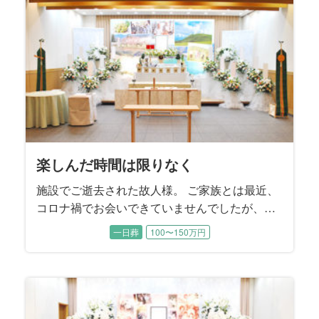
楽しんだ時間は限りなく
施設でご逝去された故人様。 ご家族とは最近、
コロナ禍でお会いできていませんでしたが、ご
家族とのお時間を一番に大切に過ごされてきた
一日葬
100〜150万円
方でした。 この度はご家族で楽しまれたお時間
を振り返るご葬儀をご提案させていただきまし
た。