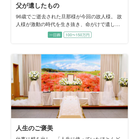
父が遺したもの
96歳でご逝去された旦那様が今回の故人様。 故
人様が激動の時代を生き抜き、命がけで遺した
大切な宝物はご家族。 そんなご家族が誰一人と
一日葬
100〜150万円
して悔いが残らないように、そして最後は気持
ち一つに故人様を送り出せるように、精一杯お
手伝いさせて頂きました。
人生のご褒美
仕事に精を出し、「人生に使っていたほとんど