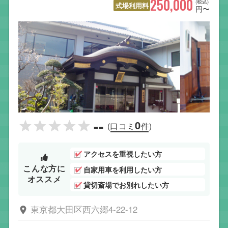
250,000
(税込)
式場利用料
円〜
--
0
(口コミ
件)
アクセスを重視したい方
こんな方に
自家用車を利用したい方
オススメ
貸切斎場でお別れしたい方
東京都大田区西六郷4-22-12