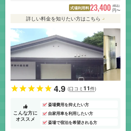
23,400
(税込)
式場利用料
円〜
詳しい料金を知りたい方はこちら
4.9
11
(口コミ
件)
斎場費用を抑えたい方
こんな方に
自家用車を利用したい方
オススメ
斎場で宿泊を希望される方