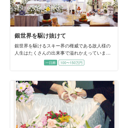
銀世界を駆け抜けて
銀世界を駆けるスキー界の権威である故人様の
人生はたくさんの出来事で溢れかえっていま
す。 教授としてのお姿、スキー仲間との顔、監
一日葬
100〜150万円
督としての顔、家族と向き合う顔、お孫さんと
のお姿。 みなさまのお気持ちを一つにした銀世
界の故人様。 そして、ご家族の気持ちを一つに
したのはみんなが知っている「例のもの」でし
た。