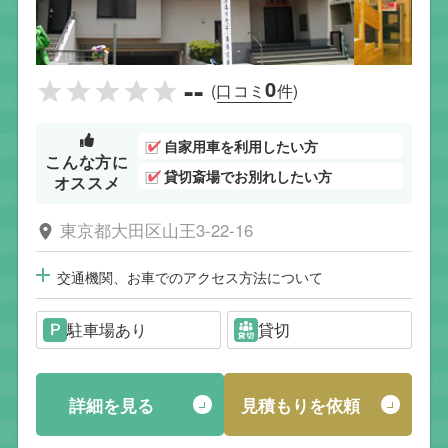
--
0
(口コミ
件)
自家用車を利用したい方
こんな方に
貸切斎場でお別れしたい方
オススメ
東京都大田区山王3-22-16
交通機関、お車でのアクセス方法について
駐車場あり
貸切
詳細を見る
見積もりを依頼