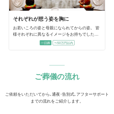
それぞれが想う姿を胸に
お若いころの姿と母親になられてからの姿。 皆
様それぞれに異なるイメージをお持ちでした。
各時代のお姿をそれぞれにお話しいただきなが
一日葬
〜50万円以内
ら、故人様を振り返っていただきました。
ご葬儀の流れ
ご依頼をいただいてから､通夜･告別式､アフターサポート
までの流れをご紹介します。