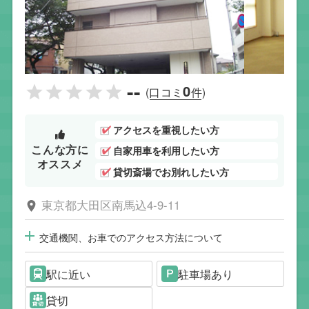
--
0
(口コミ
件)
アクセスを重視したい方
こんな方に
自家用車を利用したい方
オススメ
貸切斎場でお別れしたい方
東京都大田区南馬込4-9-11
交通機関、お車でのアクセス方法について
駅に近い
駐車場あり
貸切