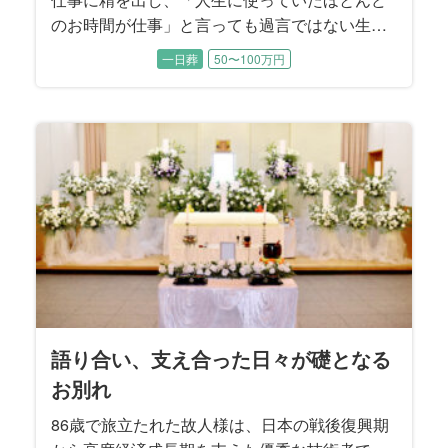
のお時間が仕事」と言っても過言ではない生き
方をされた86歳のお父様。 それは一番大切なご
一日葬
50〜100万円
家族に対して愛情表現の裏返し。 お父様の最後
をご長男様、ご長女様が中心に過ごされたお時
間。 ご葬儀のテーマはふるさと「赤城山（群馬
県）」に囲まれたお見送となりました。
語り合い、支え合った日々が礎となる
お別れ
86歳で旅立たれた故人様は、日本の戦後復興期