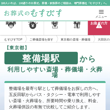
100人いれば、100通りのお葬式。葬儀・家族葬のご相談は、専門葬儀社「むすびす」へ。
メニュー
家族葬
プラン
場所
事例
お急ぎの方
むすびすTOP
ご葬儀斎場を探す
東京都の斎場・葬儀場
大田区の
【東京都】
整備場駅
から
利用しやすい斎場・葬儀場・火葬
場
整備場を最寄り駅として葬儀場をお探しの方へ。
五反田駅からバス・タクシー・電車で利用しやす
い斎場・火葬場を、所要時間や乗り換え、料金、
火葬場併設の有無で比較してご紹介します。