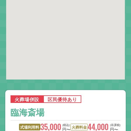
火葬場併設
区民優待あり
臨海斎場
35,000
44,000
(税込)
(非課税)
式場利用料
火葬料金
円〜
円〜