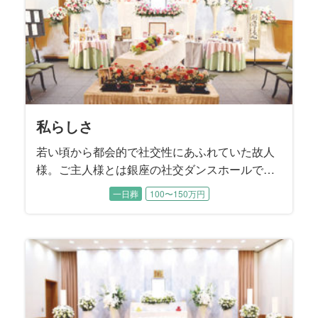
私らしさ
若い頃から都会的で社交性にあふれていた故人
様。ご主人様とは銀座の社交ダンスホールで出
逢いご結婚されました。 お元気だった頃はお洒
一日葬
100〜150万円
落をしてご長女様と一緒に都内のホテルを巡
り、ランチやティータイムを楽しまれたそうで
す。