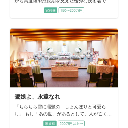
から高度経済成長期を支えた優秀な技術者であ
り、堅実な会社経営者でもありました。 喪主を
家族葬
150〜200万円
務めた息子様は、「朝から晩まで働いて帰宅す
ると、ウイスキーの水割り２杯とギンビスのア
スパラガスを２時間かけてゆっくり愉しむ父の
姿を思い出します」とお話しくださいました。
鷺娘よ、永遠なれ
「ちらちら雪に濡鷺の しょんぼりと可愛ら
し」 もし「あの世」があるとして、人が亡くな
ってあの世に向かう姿が自身の一番輝いていた
家族葬
200万円以上〜
ときであるとするならば、故人様は間違いな