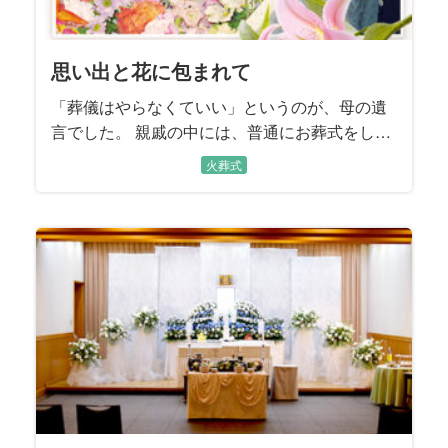
思い出と花に包まれて
「葬儀はやらなくていい」というのが、母の遺
言でした。 親戚の中には、普通にお葬式をした
ほうがいい、と言う方もいましたが、話し合い
火葬式
の結果、母の遺言どおりにすることにしまし
た。