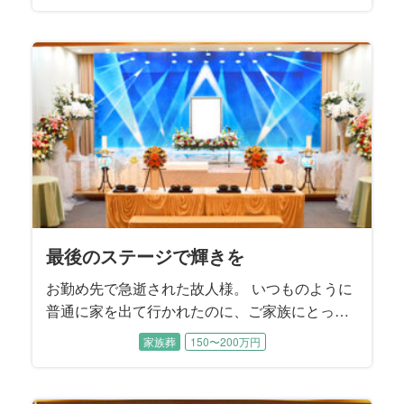
く、儚くも美しい「鷺娘」の姿になるのでしょ
う。 鷺のごとく、白い羽を広げ飛び立とうとさ
れる故人様。 そのお姿で旅立つ事を、ご本人様
が望んでおられる、そう解釈するご家族様のお
手伝いをさせていただきました。
最後のステージで輝きを
お勤め先で急逝された故人様。 いつものように
普通に家を出て行かれたのに、ご家族にとって
はあまりにも突然の事で、ご家族はその事実を
家族葬
150〜200万円
受け止めきれない状態でいらっしゃいました。