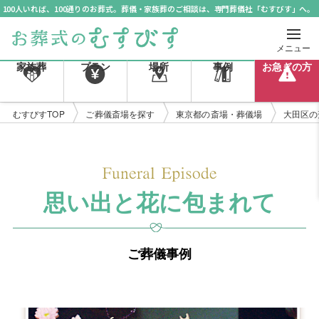
100人いれば、100通りのお葬式。葬儀・家族葬のご相談は、専門葬儀社「むすびす」へ。
メニュー
家族葬
プラン
場所
事例
お急ぎの方
むすびすTOP
ご葬儀斎場を探す
東京都の斎場・葬儀場
大田区の
思い出と花に包まれて
ご葬儀事例