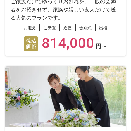
ご家族だけでゆっくりお別れを。一般の会葬
者をお招きせず、家族や親しい友人だけで送
る人気のプランです。
お迎え
ご安置
通夜
告別式
出棺
814,000
円～