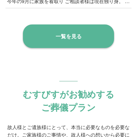
今年の9月に家族を看取り ご相談者様は現在独り身。 今年9月にご家族を亡くし、火葬式でお見送りをされたとのことでした。 元々は関西のご出身で、就職に際して上京、その後はずっと東京にお住まい。 お子様はいらっしゃらず、ご自身の将来はご親族に託す予定。 ご出身地にお住いのご親族もいらっしゃるとのことでした。 現在は大変お元気でいらっしゃり、健康上のご不安も一切ないとのことですが、同居のご家族等がいらっしゃらない状況の中、将来的なことにご不安を感じてのお問い合わせをいただきました。
一覧を見る
むすびすがお勧めする
ご葬儀プラン
故人様とご遺族様にとって、本当に必要なものを必要な
だけ。ご家族様のご事情や、故人様への想いから必要に