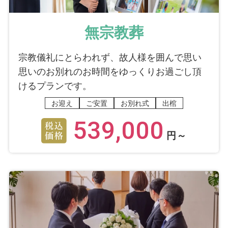
無宗教葬
宗教儀礼にとらわれず、故人様を囲んで思い
思いのお別れのお時間をゆっくりお過ごし頂
けるプランです。
お迎え
ご安置
お別れ式
出棺
539,000
円～