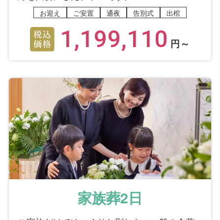
お迎え
ご安置
通夜
告別式
出棺
1,199,110
円～
家族葬2日