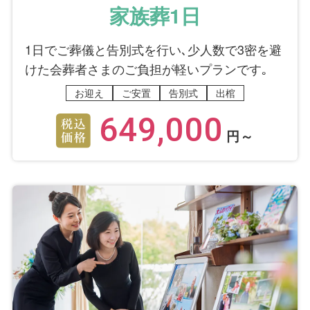
家族葬1日
1日でご葬儀と告別式を行い､少人数で3密を避
けた会葬者さまのご負担が軽いプランです｡
お迎え
ご安置
告別式
出棺
649,000
円～