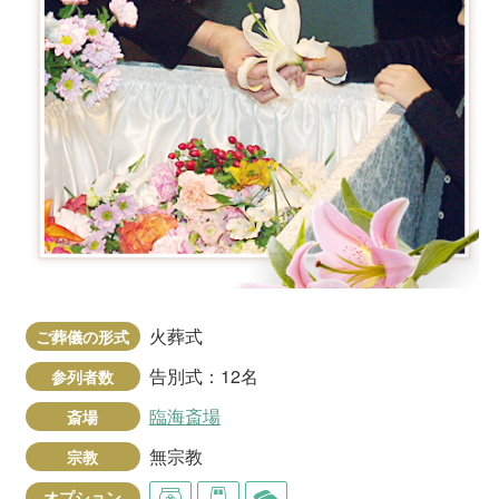
火葬式
ご葬儀の形式
告別式：12名
参列者数
臨海斎場
斎場
無宗教
宗教
オプション