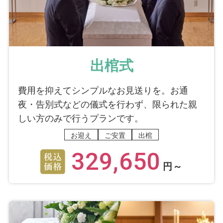
出棺式
費用を抑えてシンプルなお見送りを。お通
夜・告別式などの儀式を行わず、限られた親
しい方のみで行うプランです。
お迎え
ご安置
出棺
329,650
円～