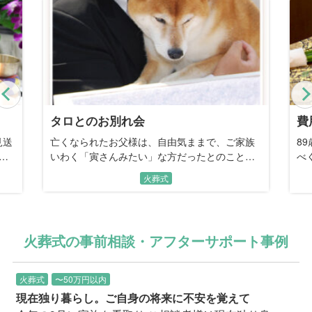
Previous
タロとのお別れ会
費
見送
亡くなられたお父様は、自由気ままで、ご家族
8
ら
いわく「寅さんみたい」な方だったとのこと。
べ
が残
愛犬・タロをわが子のようにかわいがり、長い
そ
火葬式
で
入院中も「タロは元気か？」とずっと会いたが
た
せて
っておられたそうです。
る
い
火葬式の事前相談・アフターサポート事例
火葬式
〜50万円以内
現在独り暮らし。ご自身の将来に不安を覚えて