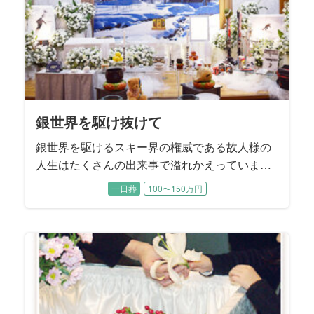
銀世界を駆け抜けて
銀世界を駆けるスキー界の権威である故人様の
人生はたくさんの出来事で溢れかえっていま
す。 教授としてのお姿、スキー仲間との顔、監
一日葬
100〜150万円
督としての顔、家族と向き合う顔、お孫さんと
のお姿。 みなさまのお気持ちを一つにした銀世
界の故人様。 そして、ご家族の気持ちを一つに
したのはみんなが知っている「例のもの」でし
た。