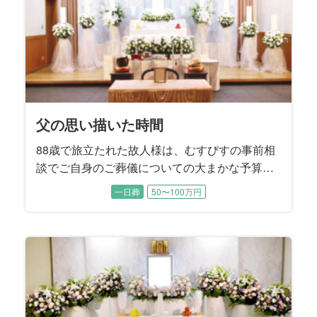
父の思い描いた時間
88歳で旅立たれた故人様は、むすびすの事前相
談でご自身のご葬儀についての大まかな予算や
方針についてお決めになられていました。 生前
一日葬
50〜100万円
から奥様と2人の息子様には、「葬儀社に話しは
通してあるから、後のことは葬儀社へ」とお話
されていたそうです。 お打ち合わせでは、故人
様が遺された『エンディングノート』の内容に
沿うかたちで、お式を進めていくことに決まり
ました。