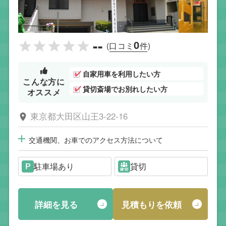
--
0
(口コミ
件)
自家用車を利用したい方
こんな方に
貸切斎場でお別れしたい方
オススメ
東京都大田区山王3-22-16
交通機関、お車でのアクセス方法について
駐車場あり
貸切
詳細を見る
見積もりを依頼