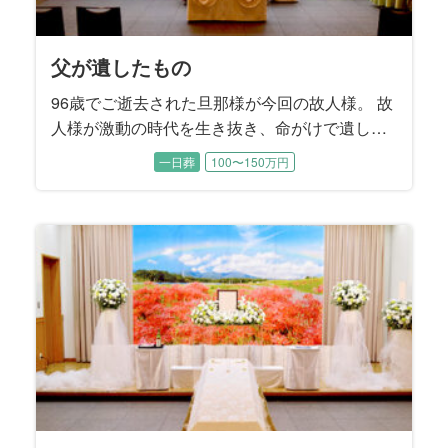
父が遺したもの
96歳でご逝去された旦那様が今回の故人様。 故
人様が激動の時代を生き抜き、命がけで遺した
大切な宝物はご家族。 そんなご家族が誰一人と
一日葬
100〜150万円
して悔いが残らないように、そして最後は気持
ち一つに故人様を送り出せるように、精一杯お
手伝いさせて頂きました。