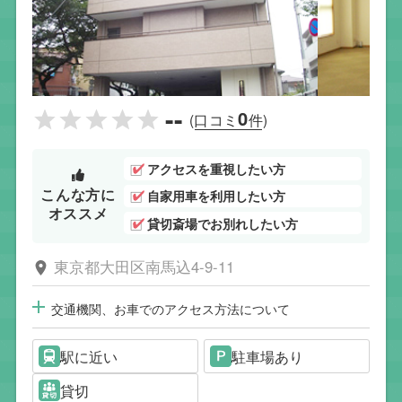
--
0
(口コミ
件)
アクセスを重視したい方
こんな方に
自家用車を利用したい方
オススメ
貸切斎場でお別れしたい方
東京都大田区南馬込4-9-11
交通機関、お車でのアクセス方法について
駅に近い
駐車場あり
貸切