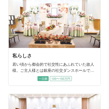
私らしさ
若い頃から都会的で社交性にあふれていた故人
様。ご主人様とは銀座の社交ダンスホールで出
逢いご結婚されました。 お元気だった頃はお洒
一日葬
100〜150万円
落をしてご長女様と一緒に都内のホテルを巡
り、ランチやティータイムを楽しまれたそうで
す。