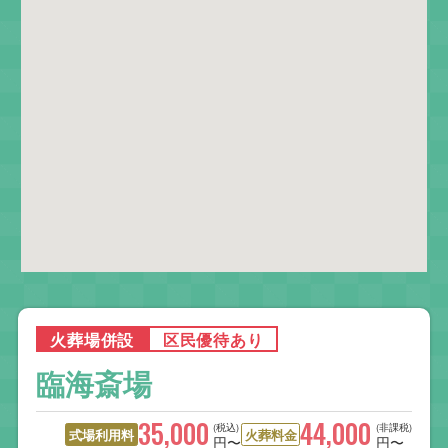
火葬場併設
区民優待あり
臨海斎場
35,000
44,000
(税込)
(非課税)
式場利用料
火葬料金
円〜
円〜