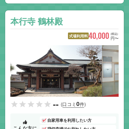
本行寺 鶴林殿
40,000
(税込)
式場利用料
円〜
--
0
(口コミ
件)
自家用車を利用したい方
こんな方に
貸切斎場でお別れしたい方