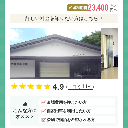
23,400
(税込)
式場利用料
円〜
詳しい料金を知りたい方はこちら
4.9
11
(口コミ
件)
斎場費用を抑えたい方
こんな方に
自家用車を利用したい方
オススメ
斎場で宿泊を希望される方