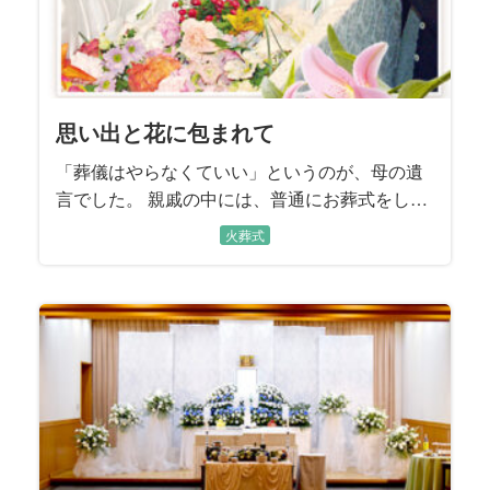
思い出と花に包まれて
「葬儀はやらなくていい」というのが、母の遺
言でした。 親戚の中には、普通にお葬式をした
ほうがいい、と言う方もいましたが、話し合い
火葬式
の結果、母の遺言どおりにすることにしまし
た。