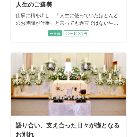
人生のご褒美
仕事に精を出し、「人生に使っていたほとんど
のお時間が仕事」と言っても過言ではない生き
方をされた86歳のお父様。 それは一番大切なご
一日葬
50〜100万円
家族に対して愛情表現の裏返し。 お父様の最後
をご長男様、ご長女様が中心に過ごされたお時
間。 ご葬儀のテーマはふるさと「赤城山（群馬
県）」に囲まれたお見送となりました。
語り合い、支え合った日々が礎となる
お別れ