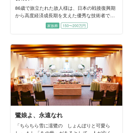
86歳で旅立たれた故人様は、日本の戦後復興期
から高度経済成長期を支えた優秀な技術者であ
り、堅実な会社経営者でもありました。 喪主を
家族葬
150〜200万円
務めた息子様は、「朝から晩まで働いて帰宅す
ると、ウイスキーの水割り２杯とギンビスのア
スパラガスを２時間かけてゆっくり愉しむ父の
姿を思い出します」とお話しくださいました。
鷺娘よ、永遠なれ
「ちらちら雪に濡鷺の しょんぼりと可愛ら
し」 もし「あの世」があるとして、人が亡くな