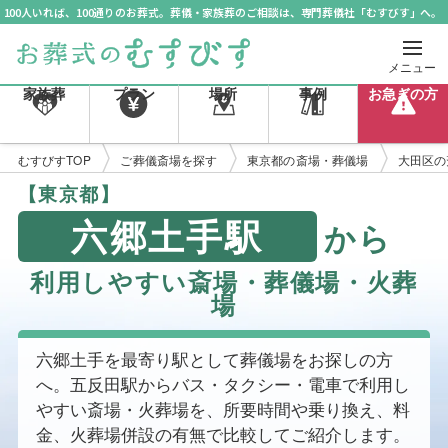
100人いれば、100通りのお葬式。葬儀・家族葬のご相談は、専門葬儀社「むすびす」へ。
メニュー
家族葬
プラン
場所
事例
お急ぎの方
むすびすTOP
ご葬儀斎場を探す
東京都の斎場・葬儀場
大田区の
【東京都】
六郷土手駅
から
利用しやすい斎場・葬儀場・火葬
場
六郷土手を最寄り駅として葬儀場をお探しの方
へ。五反田駅からバス・タクシー・電車で利用し
やすい斎場・火葬場を、所要時間や乗り換え、料
金、火葬場併設の有無で比較してご紹介します。