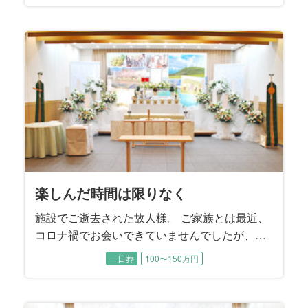
楽しんだ時間は限りなく
施設でご逝去された故人様。 ご家族とは最近、
コロナ禍でお会いできていませんでしたが、ご
家族とのお時間を一番に大切に過ごされてきた
一日葬
100〜150万円
方でした。 この度はご家族で楽しまれたお時間
を振り返るご葬儀をご提案させていただきまし
た。