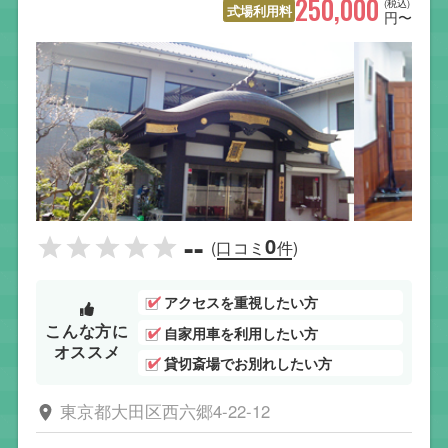
250,000
(税込)
式場利用料
円〜
--
0
(口コミ
件)
アクセスを重視したい方
こんな方に
自家用車を利用したい方
オススメ
貸切斎場でお別れしたい方
東京都大田区西六郷4-22-12