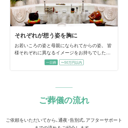
それぞれが想う姿を胸に
お若いころの姿と母親になられてからの姿。 皆
様それぞれに異なるイメージをお持ちでした。
各時代のお姿をそれぞれにお話しいただきなが
一日葬
〜50万円以内
ら、故人様を振り返っていただきました。
ご葬儀の流れ
ご依頼をいただいてから､通夜･告別式､アフターサポート
までの流れをご紹介します。