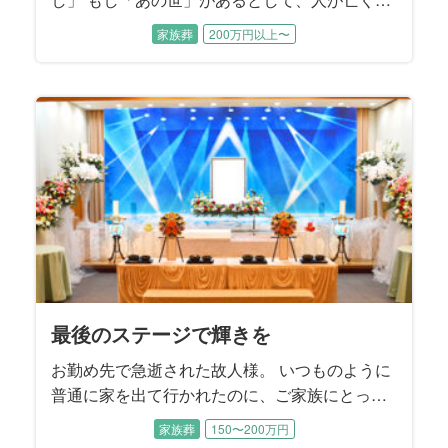
ってあの世に向かう姿が自身の一番輝いていた
家族葬
200万円以上〜
ときであるとするならば、故人様は間違いな
く、儚くも美しい「鷺娘」の姿になるのでしょ
う。 鷺のごとく、白い羽を広げ飛び立とうとさ
れる故人様。 そのお姿で旅立つ事を、ご本人様
が望んでおられる、そう解釈するご家族様のお
手伝いをさせていただきました。
最後のステージで輝きを
お勤め先で急逝された故人様。 いつものように
普通に家を出て行かれたのに、ご家族にとって
はあまりにも突然の事で、ご家族はその事実を
家族葬
150〜200万円
受け止めきれない状態でいらっしゃいました。