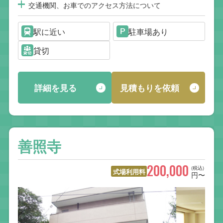
交通機関、お車でのアクセス方法について
駅に近い
駐車場あり
貸切
詳細を見る
見積もりを依頼
善照寺
200,000
(税込)
式場利用料
円〜