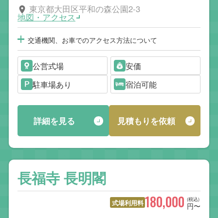
東京都大田区平和の森公園2-3
地図・アクセス
交通機関、お車でのアクセス方法について
公営式場
安価
駐車場あり
宿泊可能
詳細を見る
見積もりを依頼
長福寺 長明閣
180,000
(税込)
式場利用料
円〜