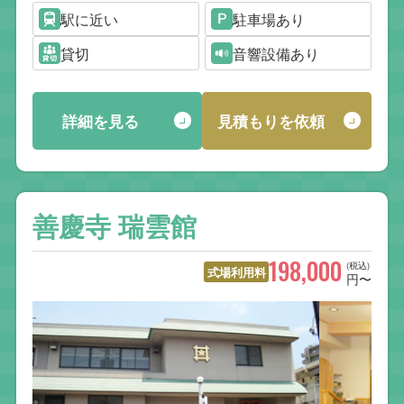
駅に近い
駐車場あり
貸切
音響設備あり
詳細を見る
見積もりを依頼
善慶寺 瑞雲館
198,000
(税込)
式場利用料
円〜