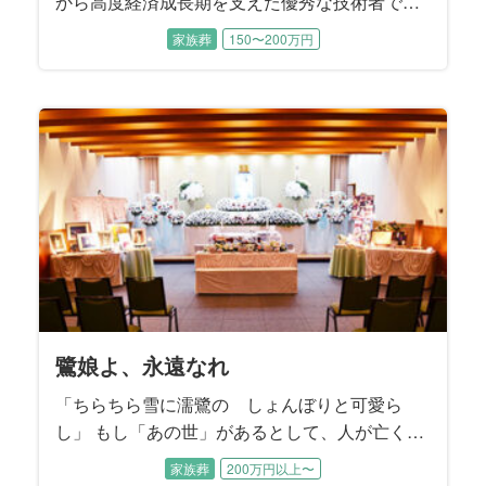
から高度経済成長期を支えた優秀な技術者であ
り、堅実な会社経営者でもありました。 喪主を
家族葬
150〜200万円
務めた息子様は、「朝から晩まで働いて帰宅す
ると、ウイスキーの水割り２杯とギンビスのア
スパラガスを２時間かけてゆっくり愉しむ父の
姿を思い出します」とお話しくださいました。
鷺娘よ、永遠なれ
「ちらちら雪に濡鷺の しょんぼりと可愛ら
し」 もし「あの世」があるとして、人が亡くな
ってあの世に向かう姿が自身の一番輝いていた
家族葬
200万円以上〜
ときであるとするならば、故人様は間違いな