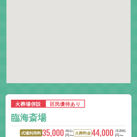
火葬場併設
区民優待あり
臨海斎場
35,000
44,000
(税込)
(非課税)
式場利用料
火葬料金
円〜
円〜