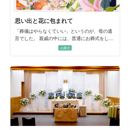
思い出と花に包まれて
「葬儀はやらなくていい」というのが、母の遺
言でした。 親戚の中には、普通にお葬式をした
ほうがいい、と言う方もいましたが、話し合い
火葬式
の結果、母の遺言どおりにすることにしまし
た。