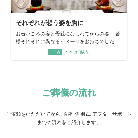
それぞれが想う姿を胸に
お若いころの姿と母親になられてからの姿。 皆
様それぞれに異なるイメージをお持ちでした。
各時代のお姿をそれぞれにお話しいただきなが
一日葬
〜50万円以内
ら、故人様を振り返っていただきました。
ご葬儀の流れ
ご依頼をいただいてから､通夜･告別式､アフターサポート
までの流れをご紹介します。