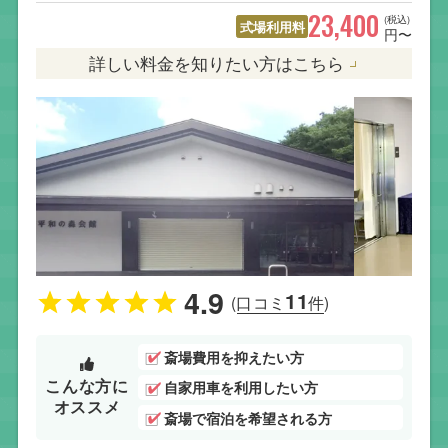
23,400
(税込)
式場利用料
円〜
詳しい料金を知りたい方はこちら
4.9
11
(口コミ
件)
斎場費用を抑えたい方
こんな方に
自家用車を利用したい方
オススメ
斎場で宿泊を希望される方