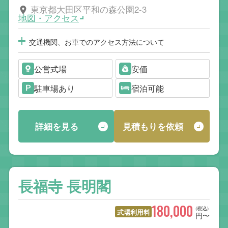
東京都大田区平和の森公園2-3
地図・アクセス
交通機関、お車でのアクセス方法について
公営式場
安価
駐車場あり
宿泊可能
詳細を見る
見積もりを依頼
長福寺 長明閣
180,000
(税込)
式場利用料
円〜