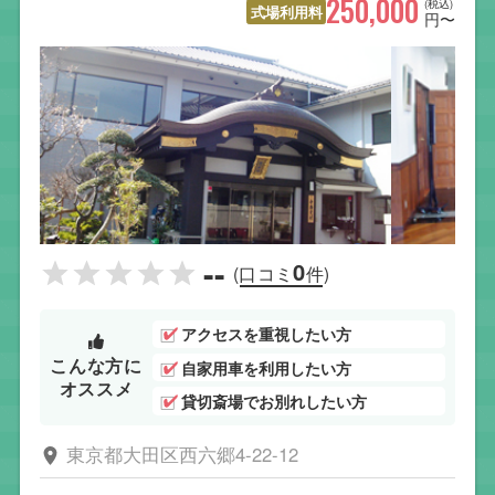
250,000
(税込)
式場利用料
円〜
--
0
(口コミ
件)
アクセスを重視したい方
こんな方に
自家用車を利用したい方
オススメ
貸切斎場でお別れしたい方
東京都大田区西六郷4-22-12