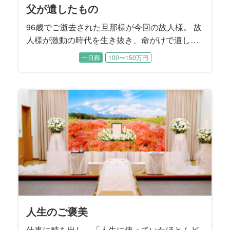
父が遺したもの
96歳でご逝去された旦那様が今回の故人様。 故
人様が激動の時代を生き抜き、命がけで遺した
大切な宝物はご家族。 そんなご家族が誰一人と
一日葬
100〜150万円
して悔いが残らないように、そして最後は気持
ち一つに故人様を送り出せるように、精一杯お
手伝いさせて頂きました。
人生のご褒美
仕事に精を出し、「人生に使っていたほとんど