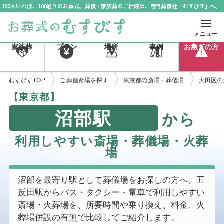
100人いれば、100通りのお葬式。葬儀・家族葬のご相談は、専門葬儀社「むすびす」へ。
メニュー
家族葬
プラン
場所
事例
お急ぎの方
むすびすTOP
ご葬儀斎場を探す
東京都の斎場・葬儀場
大田区の
【東京都】
沼部駅
から
利用しやすい斎場・葬儀場・火葬
場
沼部を最寄り駅として葬儀場をお探しの方へ。五
反田駅からバス・タクシー・電車で利用しやすい
斎場・火葬場を、所要時間や乗り換え、料金、火
葬場併設の有無で比較してご紹介します。