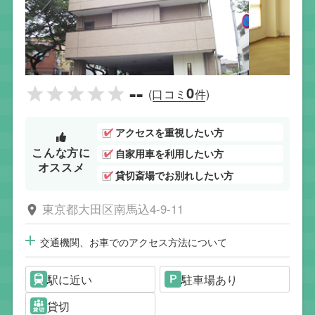
--
0
(口コミ
件)
アクセスを重視したい方
こんな方に
自家用車を利用したい方
オススメ
貸切斎場でお別れしたい方
東京都大田区南馬込4-9-11
交通機関、お車でのアクセス方法について
駅に近い
駐車場あり
貸切