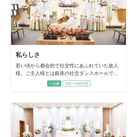
私らしさ
若い頃から都会的で社交性にあふれていた故人
様。ご主人様とは銀座の社交ダンスホールで出
逢いご結婚されました。 お元気だった頃はお洒
一日葬
100〜150万円
落をしてご長女様と一緒に都内のホテルを巡
り、ランチやティータイムを楽しまれたそうで
す。