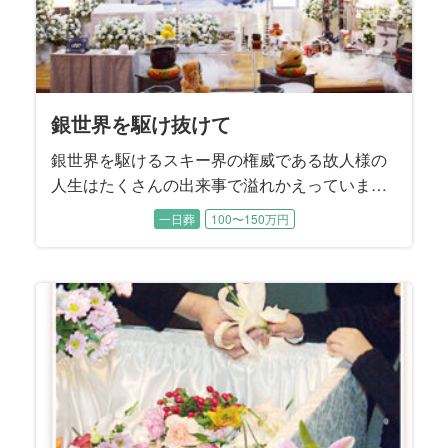
銀世界を駆け抜けて
銀世界を駆けるスキー界の権威である故人様の
人生はたくさんの出来事で溢れかえっていま
す。 教授としてのお姿、スキー仲間との顔、監
一日葬
100〜150万円
督としての顔、家族と向き合う顔、お孫さんと
のお姿。 みなさまのお気持ちを一つにした銀世
界の故人様。 そして、ご家族の気持ちを一つに
したのはみんなが知っている「例のもの」でし
た。