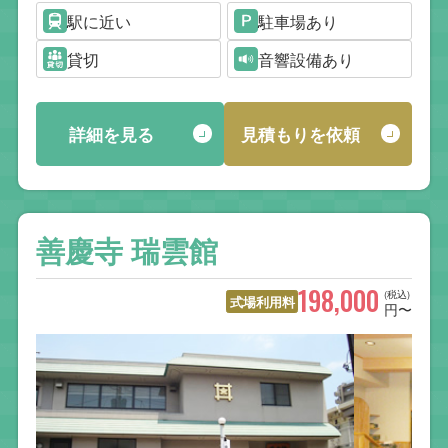
駅に近い
駐車場あり
貸切
音響設備あり
詳細を見る
見積もりを依頼
善慶寺 瑞雲館
198,000
(税込)
式場利用料
円〜