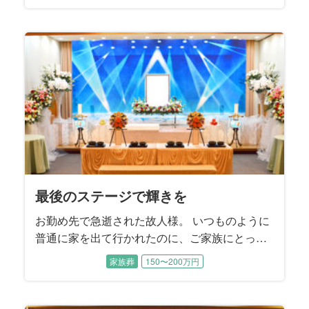
く、儚くも美しい「鷺娘」の姿になるのでしょ
う。 鷺のごとく、白い羽を広げ飛び立とうとさ
れる故人様。 そのお姿で旅立つ事を、ご本人様
が望んでおられる、そう解釈するご家族様のお
手伝いをさせていただきました。
最後のステージで輝きを
お勤め先で急逝された故人様。 いつものように
普通に家を出て行かれたのに、ご家族にとって
はあまりにも突然の事で、ご家族はその事実を
家族葬
150〜200万円
受け止めきれない状態でいらっしゃいました。