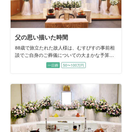
父の思い描いた時間
88歳で旅立たれた故人様は、むすびすの事前相
談でご自身のご葬儀についての大まかな予算や
方針についてお決めになられていました。 生前
一日葬
50〜100万円
から奥様と2人の息子様には、「葬儀社に話しは
通してあるから、後のことは葬儀社へ」とお話
されていたそうです。 お打ち合わせでは、故人
様が遺された『エンディングノート』の内容に
沿うかたちで、お式を進めていくことに決まり
ました。