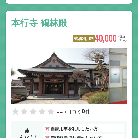
本行寺 鶴林殿
40,000
(税込)
式場利用料
円〜
--
0
(口コミ
件)
自家用車を利用したい方
こんな方に
貸切斎場でお別れしたい方