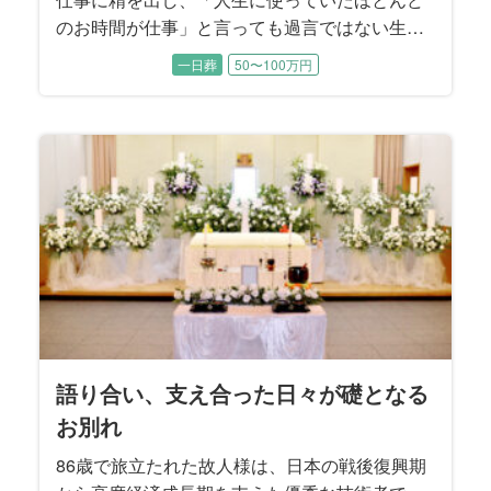
のお時間が仕事」と言っても過言ではない生き
方をされた86歳のお父様。 それは一番大切なご
一日葬
50〜100万円
家族に対して愛情表現の裏返し。 お父様の最後
をご長男様、ご長女様が中心に過ごされたお時
間。 ご葬儀のテーマはふるさと「赤城山（群馬
県）」に囲まれたお見送となりました。
語り合い、支え合った日々が礎となる
お別れ
86歳で旅立たれた故人様は、日本の戦後復興期