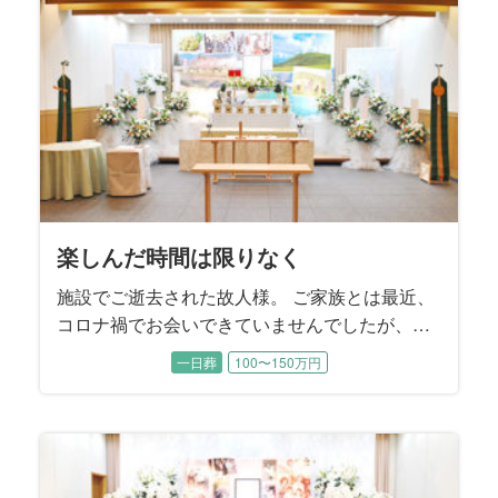
楽しんだ時間は限りなく
施設でご逝去された故人様。 ご家族とは最近、
コロナ禍でお会いできていませんでしたが、ご
家族とのお時間を一番に大切に過ごされてきた
一日葬
100〜150万円
方でした。 この度はご家族で楽しまれたお時間
を振り返るご葬儀をご提案させていただきまし
た。