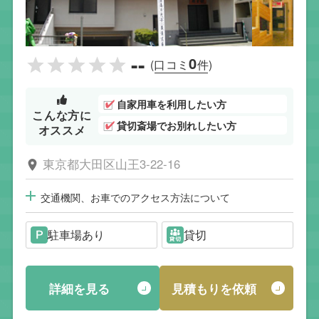
--
0
(口コミ
件)
自家用車を利用したい方
こんな方に
貸切斎場でお別れしたい方
オススメ
東京都大田区山王3-22-16
交通機関、お車でのアクセス方法について
駐車場あり
貸切
詳細を見る
見積もりを依頼