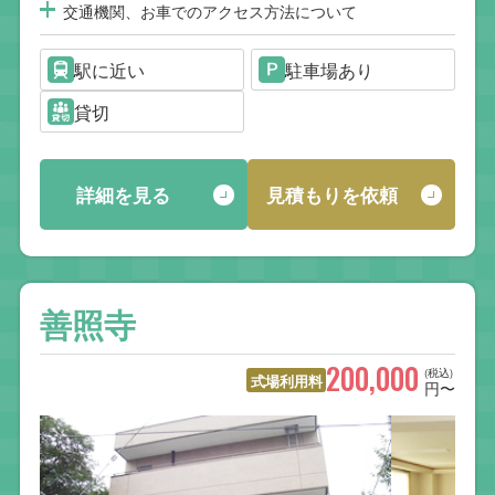
交通機関、お車でのアクセス方法について
駅に近い
駐車場あり
貸切
詳細を見る
見積もりを依頼
善照寺
200,000
(税込)
式場利用料
円〜