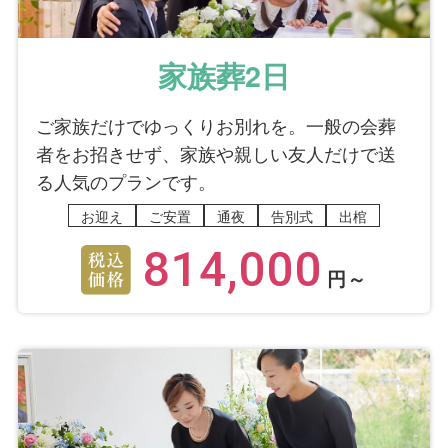
家族葬2日
ご家族だけでゆっくりお別れを。一般の会葬
者をお招きせず、家族や親しい友人だけで送
る人気のプランです。
お迎え
ご安置
通夜
告別式
出棺
814,000
円～