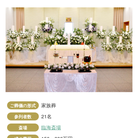
家族葬
ご葬儀の形式
21名
参列者数
臨海斎場
斎場