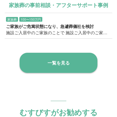
に火葬だけのシンプルなお見送りで悔いは残ら
家族葬の事前相談・アフターサポート事例
ないだろうか。私には気がかりでした。 「庭に
ベンチがあるでしょう？ 仮退院した父と、あ
そこに座って2人で話した時は楽しかったなあ。
家族葬
100〜150万円
父はずっとご機嫌でね。何だかうれしそうでし
ご家族がご危篤状態になり、急遽葬儀社を検討
た」「やっと帰ってこられたんだから、家から
施設ご入居中のご家族のことで 施設ご入居中のご家族が危篤状態となり、葬儀社を数社比較検討されている中、私たちむすびすへご相談のお電話をいただきました。 お急ぎのご様子であったため、すぐに状況をお伺いして事前のご相談を実施させていただきました。 事前に弊社公式サイトで良くお調べになっていたようで、ご葬儀を行いたい会館やお式のイメージなどをすでにお持ちであったため、 詳細にご要望をお伺いの上記録させていただきました。
見送ってあげたい」 ご長男のお言葉の端々か
ら、お父様を想うお気持ちがあふれていまし
た。
一覧を見る
むすびすがお勧めする