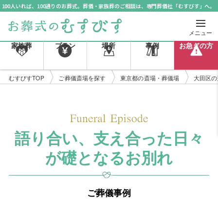
100人いれば、100通りのお葬式。葬儀・家族葬のご相談は、専門葬儀社「むすびす」へ。
メニュー
家族葬
プラン
場所
事例
お急ぎの方
むすびすTOP
ご葬儀斎場を探す
東京都の斎場・葬儀場
大田区の
語り合い、支え合った日々
が礎となるお別れ
ご葬儀事例