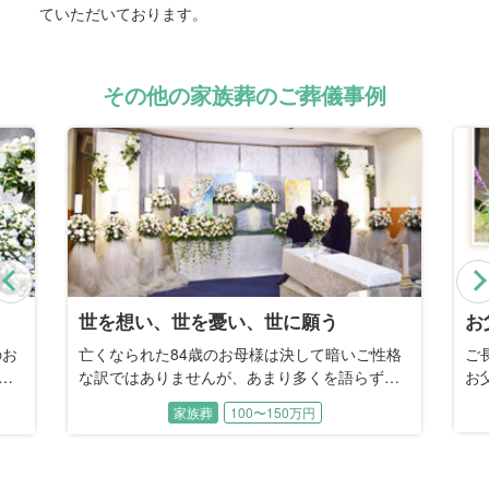
ていただいております。
その他の家族葬のご葬儀事例
Previous
お父様の好きだったお庭で
母
性格
ご長男との事前相談から4年。長年の闘病の末、
母
、
お父様を見送る時がやってきてしまいました。
し
っ
担当プランナーとしてご自宅に伺った私に、ご
し
家族葬
ある
長男は「母も体調を崩しており、参列者を呼ぶ
木
す
ことはできないから…」と、火葬のみをご希望
壇
」
されました。しかしこのご家族にとって、本当