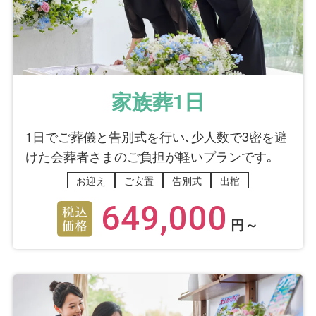
家族葬1日
1日でご葬儀と告別式を行い､少人数で3密を避
けた会葬者さまのご負担が軽いプランです｡
お迎え
ご安置
告別式
出棺
649,000
円～