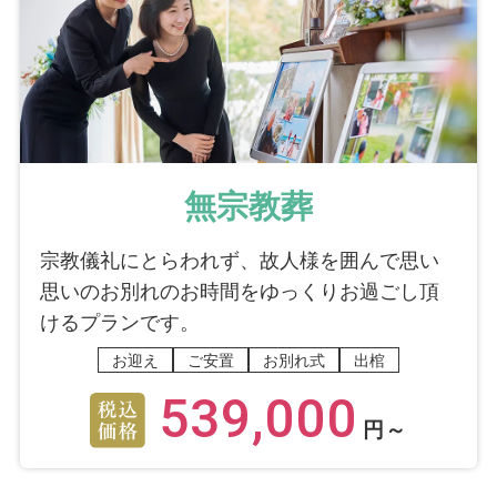
無宗教葬
宗教儀礼にとらわれず、故人様を囲んで思い
思いのお別れのお時間をゆっくりお過ごし頂
けるプランです。
お迎え
ご安置
お別れ式
出棺
539,000
円～