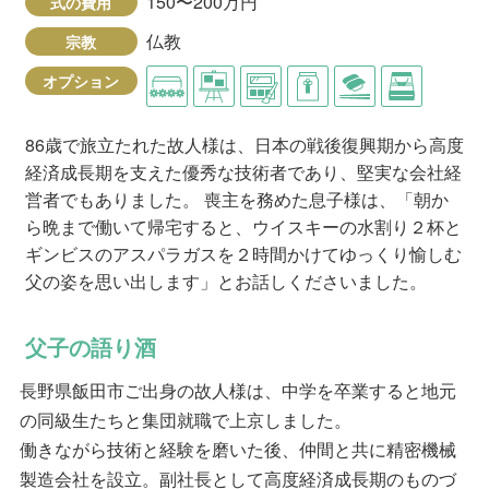
150〜200万円
式の費用
仏教
宗教
オプション
86歳で旅立たれた故人様は、日本の戦後復興期から高度
経済成長期を支えた優秀な技術者であり、堅実な会社経
営者でもありました。 喪主を務めた息子様は、「朝か
ら晩まで働いて帰宅すると、ウイスキーの水割り２杯と
ギンビスのアスパラガスを２時間かけてゆっくり愉しむ
父の姿を思い出します」とお話しくださいました。
父子の語り酒
長野県飯田市ご出身の故人様は、中学を卒業すると地元
の同級生たちと集団就職で上京しました。
働きながら技術と経験を磨いた後、仲間と共に精密機械
製造会社を設立。副社長として高度経済成長期のものづ