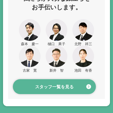
お手伝いします。
森本 慶一
樋口 果子
北野 祥三
古家 寛
新井 智
池田 有香
スタッフ一覧を見る