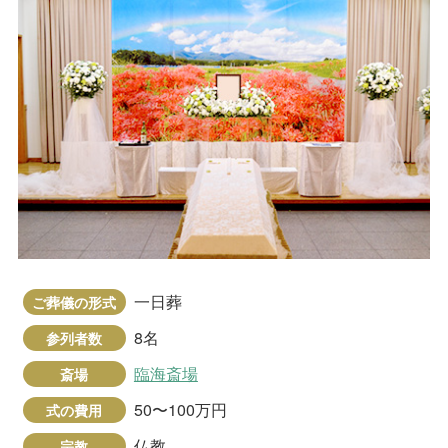
一日葬
ご葬儀の形式
8名
参列者数
臨海斎場
斎場
50〜100万円
式の費用
仏教
宗教