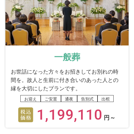
一般葬
お世話になった方々をお招きしてお別れの時
間を。故人と生前に付き合いのあった人との
縁を大切にしたプランです。
お迎え
ご安置
通夜
告別式
出棺
1,199,110
円～