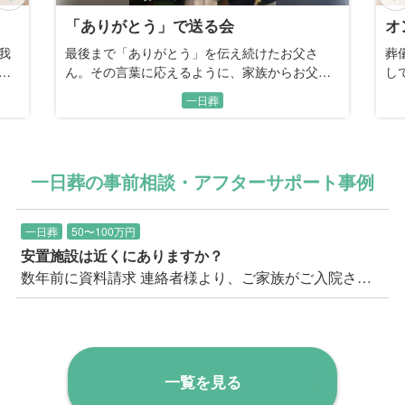
オンリーワン
母
葬儀に参列した経験から「人と同じは嫌」と話
記
さ
していた、看板職人のお父さん。最後は家族の
お
手で描く、世界に一つだけの恩返しの時間。
し
一日葬
一日葬の事前相談・アフターサポート事例
一日葬
50〜100万円
安置施設は近くにありますか？
数年前に資料請求 連絡者様より、ご家族がご入院されたとのことで、そろそろ考えておこうと思われての久し振りのお問い合わせ。 以前お送りした見積書を失くしてしまったとのことでした。 まずご質問に上がったのは、三郷市内で安置施設があるか？ということ。 現在、三郷市内にはご安置可能な施設の空きがないので、隣の流山市になる可能性が高いことをご案内。 また入院された病院を起点で考えると、もう一つの候補としては足立区が候補として挙がることをご案内。 連絡者のお住まいから足立区は遠いいう印象だったため、まずは流山市に安置し、最寄りの三郷市斎場の霊安室へ後日移動することも出来る旨をご案内し、ご安心いただきました。 上記安置場所の距離や安置料などの費用面も少し気になされており、お見積りを事前に再度ご送付の上、 改めてご説明や万が一の流れ等もご説明し、この機会にクリアにしていきましょうとお伝えし、事前相談のご予約をいただきました。
一覧を見る