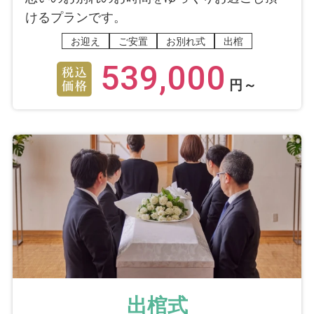
けるプランです。
お迎え
ご安置
お別れ式
出棺
539,000
円～
出棺式