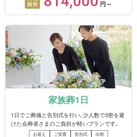
814,000
円～
家族葬1日
1日でご葬儀と告別式を行い､少人数で3密を避
けた会葬者さまのご負担が軽いプランです｡
お迎え
ご安置
告別式
出棺