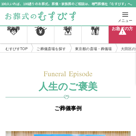
100人いれば、100通りのお葬式。葬儀・家族葬のご相談は、専門葬儀社「むすびす」へ。
メニュー
家族葬
プラン
場所
事例
お急ぎの方
むすびすTOP
ご葬儀斎場を探す
東京都の斎場・葬儀場
大田区の
人生のご褒美
ご葬儀事例