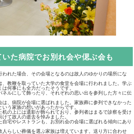
ていた病院でお別れ会や偲ぶ会も
行われた場合、その会場となるのは故人のゆかりの場所にな
は、教鞭を取っていた大学の食堂を会場に行われました。学ぶ
ミは何事にも全力だったそうです。
パネルにして飾ったり、それぞれの思い出を参列した方々に伝
会は、病院が会場に選ばれました。家族葬に参列できなかった
という家族の想いがあったからです。
た机の上には遺影が飾られており、参列者はまるで診察を受け
向けて故人の逝去を悼みました。
た自宅やレストランも、お別れ会の会場に選ばれる傾向にあり
故人らしい葬儀を選ぶ家族は増えています。送り方に合わせ