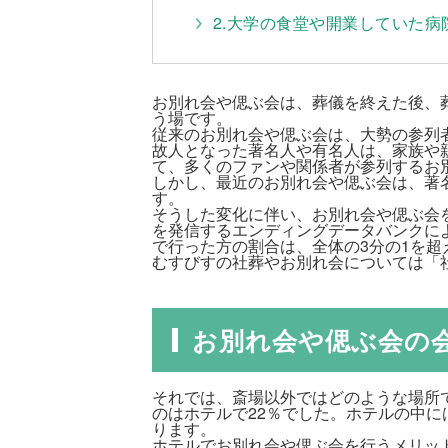
2.大学の食堂や開業していた
お別れ会や偲ぶ会は、葬儀を終えた後、
う場です。
従来のお別れ会や偲ぶ会は、大勢の参列
故人となった著名人や有名人は、家族や
て、多くのファンや関係者が参列するお
しかし、最近のお別れ会や偲ぶ会は、著
す。
そうした変化に伴い、お別れ会や偲ぶ会
を発信するエンディングデータバンクに
で行った方の割合は、全体の3分の1を超え
むすびすの社葬やお別れ会については「
お別れ会や偲ぶ会の
それでは、斎場以外ではどのような場所
のはホテルで22％でした。ホテルの中
ります。
ホテルでお別れ会や偲ぶ会を行うメリッ