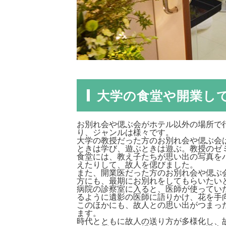
大学の食堂や開業し
お別れ会や偲ぶ会がホテル以外の場所で
り、ジャンルは様々です。
大学の教授だった方のお別れ会や偲ぶ会
ときは学び、遊ぶときは遊ぶ。教授のゼ
食堂には、教え子たちが思い出の写真を
えたりして、故人を偲びました。
また、開業医だった方のお別れ会や偲ぶ
方にも、最期にお別れをしてもらいたい
病院の診察室に入ると、医師が使ってい
るように遺影の医師に語りかけ、花を手
このほかにも、故人との思い出がつまっ
ます。
時代とともに故人の送り方が多様化し、