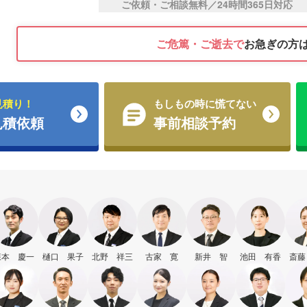
ご依頼・ご相談無料／24時間365日対応
ご危篤・ご逝去で
お急ぎの方
見積り！
もしもの時に慌てない
見積依頼
事前相談予約
森本 慶一
樋口 果子
北野 祥三
古家 寛
新井 智
池田 有香
斎藤