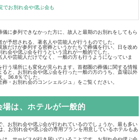
病院でお別れ会や偲ぶ会も
葬儀に参列できなかった方に、故人と最期のお別れをしてもら
者が予想される、著名人や芸能人が行うものでした。
親族だけが参列する密葬というかたちで葬儀を行い、日を改め
別れ会や偲ぶ会を行うという流れが一般的でした。
名人や芸能人だけでなく、一般の方も行うようになっていま
を行う場所にも変化が見られます。首都圏の葬儀に関する情報
よると、お別れ会や偲ぶ会を行った一般の方のうち、斎場以外
、36.8％でした。
社葬・お別れ会のコンシェルジュ
」をご覧ください。
会場は、ホテルが一般的
で、お別れ会や偲ぶ会が行われているのでしょうか。最も多い
には、お別れ会や偲ぶ会の専用プランを用意しているホテルもあ
トは、サービスが行き届いていることです。お別れ会や偲ぶ会