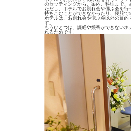
のセッティングから、案内、料理まで、
ただし、ホテルでお別れ会や偲ぶ会を行
持ちこむことができなかったり、喪服で
ホテルは、お別れ会や偲ぶ会以外の目的
す。
もうひとつは、読経や焼香ができないホ
れるためです。