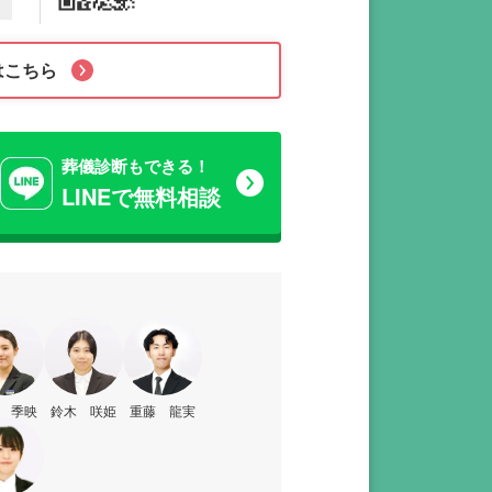
はこちら
葬儀診断もできる！
LINEで無料相談
 季映
鈴木 咲姫
重藤 龍実