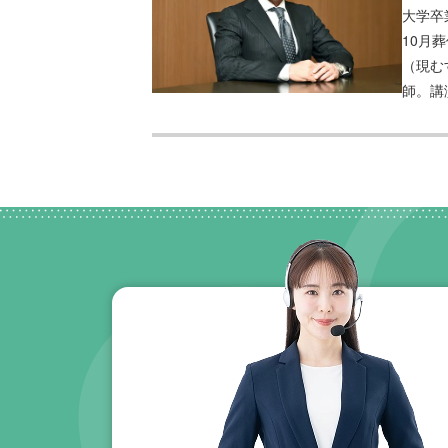
大学卒
10月
（現む
師。講