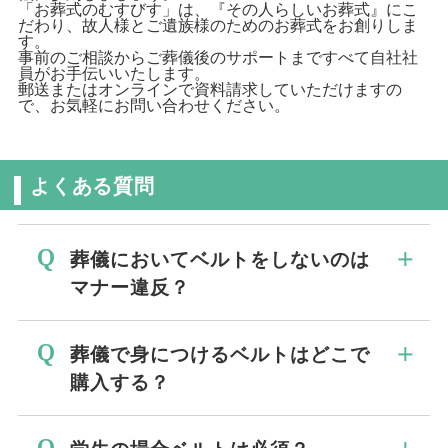
「お葬式のむすびす」は、『その人らしいお葬式』にこ
だわり、故人様とご遺族様のためのお葬式をお創りしま
す。
事前のご相談からご葬儀後のサポートまですべて自社社
員がお手伝いいたします。
郵送またはオンラインで資料請求していただけますの
で、お気軽にお問い合わせください。
よくある質問
葬儀においてベルトをしないのは
マナー違反？
喪服のブラックスーツ場合、ベルトなしで
葬儀で身につけるベルトはどこで
参列するのはマナー違反に当たります。
購入する？
洋装のブラックスーツで葬儀に参列する場
合は、必ずベルトを着用しましょう。
紳士服店やネットで購入できます。