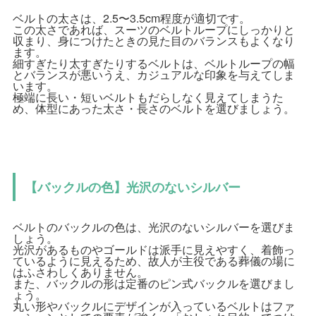
ベルトの太さは、2.5〜3.5cm程度が適切です。
この太さであれば、スーツのベルトループにしっかりと
収まり、身につけたときの見た目のバランスもよくなり
ます。
細すぎたり太すぎたりするベルトは、ベルトループの幅
とバランスが悪いうえ、カジュアルな印象を与えてしま
います。
極端に長い・短いベルトもだらしなく見えてしまうた
め、体型にあった太さ・長さのベルトを選びましょう。
【バックルの色】光沢のないシルバー
ベルトのバックルの色は、光沢のないシルバーを選びま
しょう。
光沢があるものやゴールドは派手に見えやすく、着飾っ
ているように見えるため、故人が主役である葬儀の場に
はふさわしくありません。
また、バックルの形は定番のピン式バックルを選びまし
ょう。
丸い形やバックルにデザインが入っているベルトはファ