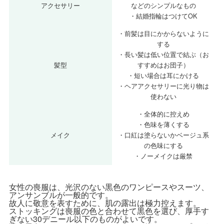
アクセサリー
などのシンプルなもの
・結婚指輪はつけてOK
・前髪は目にかからないように
する
・長い髪は低い位置で結ぶ（お
髪型
すすめはお団子）
・短い場合は耳にかける
・ヘアアクセサリーに光り物は
使わない
・全体的に控えめ
・色味を薄くする
メイク
・口紅は塗らないかベージュ系
の色味にする
・ノーメイクは厳禁
女性の喪服は、光沢のない黒色のワンピースやスーツ、
アンサンブルが一般的です。
故人に敬意を表すために、肌の露出は極力控えます。
ストッキングは喪服の色と合わせて黒色を選び、厚手す
ぎない30デニール以下のものがよいです。