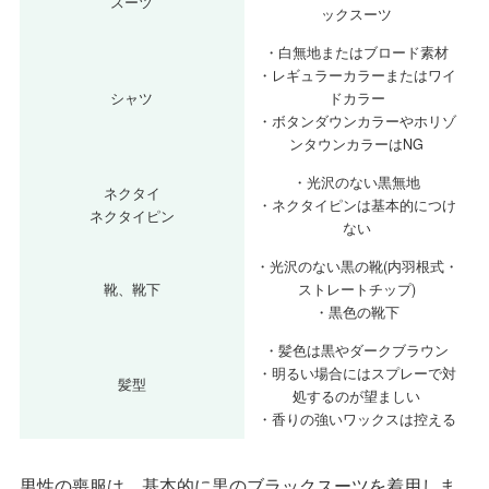
スーツ
ックスーツ
・白無地またはブロード素材
・レギュラーカラーまたはワイ
シャツ
ドカラー
・ボタンダウンカラーやホリゾ
ンタウンカラーはNG
・光沢のない黒無地
ネクタイ
・ネクタイピンは基本的につけ
ネクタイピン
ない
・光沢のない黒の靴(内羽根式・
靴、靴下
ストレートチップ)
・黒色の靴下
・髪色は黒やダークブラウン
・明るい場合にはスプレーで対
髪型
処するのが望ましい
・香りの強いワックスは控える
男性の喪服は、基本的に黒のブラックスーツを着用しま