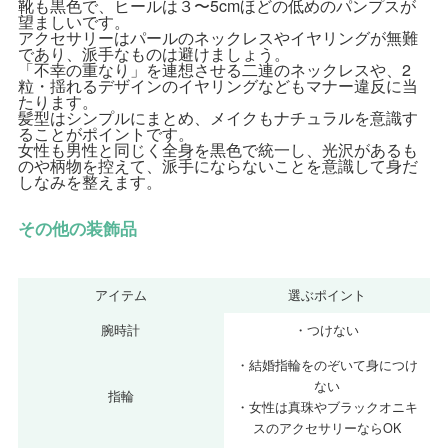
靴も黒色で、ヒールは３〜5cmほどの低めのパンプスが
望ましいです。
アクセサリーはパールのネックレスやイヤリングが無難
であり、派手なものは避けましょう。
「不幸の重なり」を連想させる二連のネックレスや、2
粒・揺れるデザインのイヤリングなどもマナー違反に当
たります。
髪型はシンプルにまとめ、メイクもナチュラルを意識す
ることがポイントです。
女性も男性と同じく全身を黒色で統一し、光沢があるも
のや柄物を控えて、派手にならないことを意識して身だ
しなみを整えます。
その他の装飾品
アイテム
選ぶポイント
腕時計
・つけない
・結婚指輪をのぞいて身につけ
ない
指輪
・女性は真珠やブラックオニキ
スのアクセサリーならOK