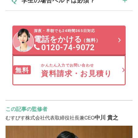
学生の場合ベルトは必須？
たとえ、ズボンやスカートのサイズがぴっ
葬儀で身につけるベルトは、喪服も売って
たりであっても、ベルトをつけないとだら
いる紳士服店やネットでも購入できます。
制服があれば不要、喪服の場合は必須で
しがない印象に見えてしまい、故人を見送
店舗で購入する場合は、一般的なファッシ
す。
学生で制服がある場合、制服が正装
る立場としてふさわしくありません。
ョンの店よりも紳士服店が確実です。
深夜・早朝でも24時間365日対応
に当たるため葬儀は基本的に制服で参列し
電話をかける
ただし、女性でワンピースタイプの喪服を
（無料）
紳士服店であれば、葬儀に参列する服装に
ます。
0120-74-9072
着用する場合、そもそもベルトがついてい
ついてスタッフに相談でき、ベルト以外に
制服でベルトを使用していない場合は葬儀
なければベルトを身につけなくてもよいで
喪服や必要なアイテムも一緒に購入できま
でも不要であり、ベルトがある場合はその
かんたん入力でお問い合わせ
す。
す。
無料
まま使用して問題ありません。
資料請求・お見積り
ネットの場合は、「葬儀用ベルト」で調べ
一方、制服がない学校や大学生で喪服を着
ると間違いないです。
用する場合には、葬儀用のベルトの着用が
必須です。学生で制服がなく、喪服がない
場合は、葬儀に適した服を着用しましょ
この記事の監修者
う。
中川 貴之
むすびす株式会社
代表取締役社長兼CEO