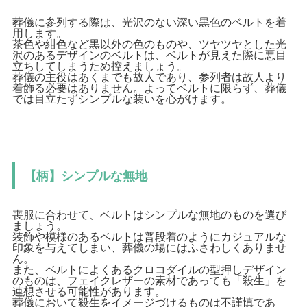
葬儀に参列する際は、光沢のない深い黒色のベルトを着
用します。
茶色や紺色など黒以外の色のものや、ツヤツヤとした光
沢のあるデザインのベルトは、ベルトが見えた際に悪目
立ちしてしまうため控えましょう。
葬儀の主役はあくまでも故人であり、参列者は故人より
着飾る必要はありません。よってベルトに限らず、葬儀
では目立たずシンプルな装いを心がけます。
【柄】シンプルな無地
喪服に合わせて、ベルトはシンプルな無地のものを選び
ましょう。
装飾や模様のあるベルトは普段着のようにカジュアルな
印象を与えてしまい、葬儀の場にはふさわしくありませ
ん。
また、ベルトによくあるクロコダイルの型押しデザイン
のものは、フェイクレザーの素材であっても「殺生」を
連想させる可能性があります。
葬儀において殺生をイメージづけるものは不謹慎であ