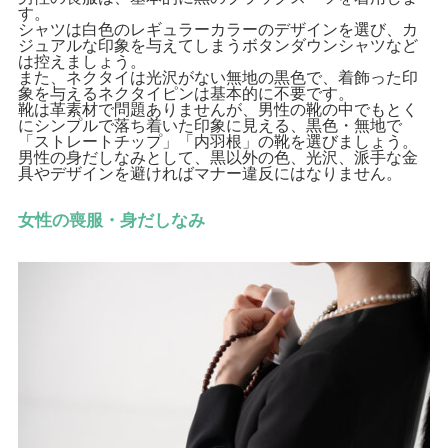
す。
シャツは白色のレギュラーカラーのデザインを選び、カ
ジュアルな印象を与えてしまうボタンダウンシャツなど
は控えましょう。
また、ネクタイは光沢がない無地の黒色で、着飾った印
象を与えるネクタイピンは基本的に不要です。
靴は革素材で問題ありませんが、男性の靴の中でもとく
にシンプルで落ち着いた印象に見える、黒色・無地で
「ストレートチップ」「内羽根」の靴を選びましょう。
男性の身だしなみとして、黒以外の色、光沢、派手な金
具やデザインを避ければマナー違反にはなりません。
女性の喪服・身だしなみ