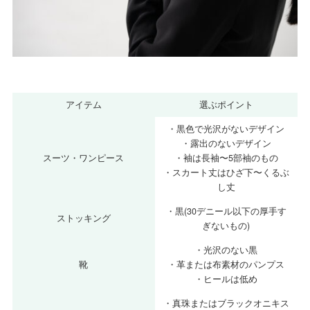
アイテム
選ぶポイント
・黒色で光沢がないデザイン
・露出のないデザイン
スーツ・ワンピース
・袖は長袖〜5部袖のもの
・スカート丈はひざ下〜くるぶ
し丈
・黒(30デニール以下の厚手す
ストッキング
ぎないもの)
・光沢のない黒
靴
・革または布素材のパンプス
・ヒールは低め
・真珠またはブラックオニキス