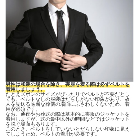
男性は和装の場合を除き、喪服を着る際は必ずベルトを
着用しましょう。
たとえズボンのサイズがぴったりでベルトが不要だとし
ても、ベルトなしの服装はだらしがない印象があり、故
人を見送る厳粛な葬儀の場面にふさわしくないため、着
用が必須です。
なお、通夜やお葬式の際は基本的に喪服のジャケットを
着用しますが、式の最中以外の時間などではジャケット
を脱ぐ場面もあります。
このとき、ベルトをしていないとだらしない印象に見え
てしまうため、ベルトの着用が必要です。