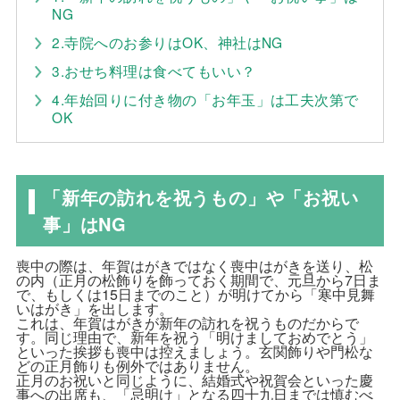
NG
2.寺院へのお参りはOK、神社はNG
3.おせち料理は食べてもいい？
4.年始回りに付き物の「お年玉」は工夫次第で
OK
「新年の訪れを祝うもの」や「お祝い
事」はNG
喪中の際は、年賀はがきではなく喪中はがきを送り、松
の内（正月の松飾りを飾っておく期間で、元旦から7日ま
で、もしくは15日までのこと）が明けてから「寒中見舞
いはがき」を出します。
これは、年賀はがきが新年の訪れを祝うものだからで
す。同じ理由で、新年を祝う「明けましておめでとう」
といった挨拶も喪中は控えましょう。玄関飾りや門松な
どの正月飾りも例外ではありません。
正月のお祝いと同じように、結婚式や祝賀会といった慶
事への出席も、「忌明け」となる四十九日までは慎むべ