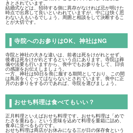
きとされています。
結婚式などは、招待する側に異存がなければ忌が明けた
時点で出席して良いといわれていますが、中には快く思
わない人もいるでしょう。周囲と相談をして決断するこ
とが大切です。
寺院へのお参りはOK、神社はNG
寺院と神社の大きな違いは、前者は死をけがれとせず、
後者は死をけがれとするという点にあります。寺院は葬
儀や法要も行いますから、喪中でもお参りをして、日頃
の感謝をお伝えしましょう。
一方、神社は50日を喪に服する期間としており、この間
は鳥居をくぐってはならないとされています。喪中に正
月のお参りをするのであれば、寺院を選びましょう。
おせち料理は食べてもいい？
正月料理といえばおせち料理です。おせち料理は「めで
たさを重ねる」という意味を込めて料理を重箱に詰め、
食卓に並べるものです。
おせち料理は商店がお休みになる三が日の保存食という