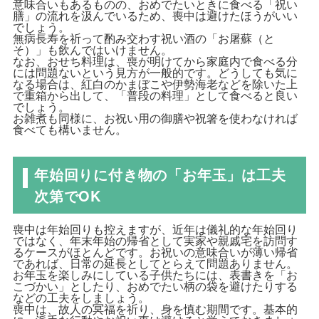
意味合いもあるものの、おめでたいときに食べる「祝い
膳」の流れを汲んでいるため、喪中は避けたほうがいい
でしょう。
無病長寿を祈って酌み交わす祝い酒の「お屠蘇（と
そ）」も飲んではいけません。
なお、おせち料理は、喪が明けてから家庭内で食べる分
には問題ないという見方が一般的です。どうしても気に
なる場合は、紅白のかまぼこや伊勢海老などを除いた上
で重箱から出して、「普段の料理」として食べると良い
でしょう。
お雑煮も同様に、お祝い用の御膳や祝箸を使わなければ
食べても構いません。
年始回りに付き物の「お年玉」は工夫
次第でOK
喪中は年始回りも控えますが、近年は儀礼的な年始回り
ではなく、年末年始の帰省として実家や親戚宅を訪問す
るケースがほとんどです。お祝いの意味合いが薄い帰省
であれば、日常の延長としてとらえて問題ありません。
お年玉を楽しみにしている子供たちには、表書きを「お
こづかい」としたり、おめでたい柄の袋を避けたりする
などの工夫をしましょう。
喪中は、故人の冥福を祈り、身を慎む期間です。基本的