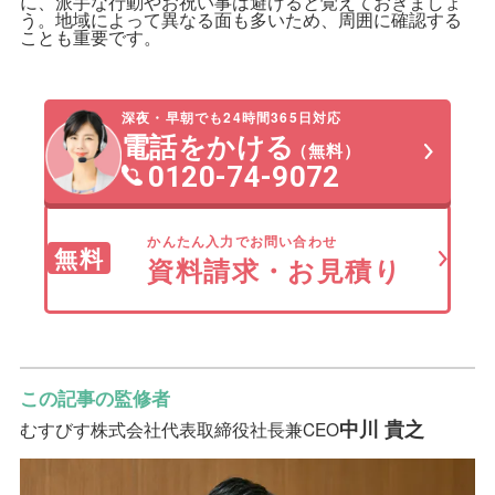
に、派手な行動やお祝い事は避けると覚えておきましょ
う。地域によって異なる面も多いため、周囲に確認する
ことも重要です。
深夜・早朝でも24時間365日対応
電話をかける
（無料）
0120-74-9072
かんたん入力でお問い合わせ
無料
資料請求・お見積り
この記事の監修者
中川 貴之
むすびす株式会社
代表取締役社長兼CEO