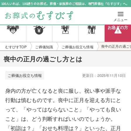
100人いれば、100通りのお葬式。葬儀・家族葬のご相談は、専門葬儀社「むすびす」へ。
メニュー
家族葬
プラン
場所
事例
お急ぎの方
喪中の正月の過ご
むすびすTOP
ご葬儀知識
ご葬儀お役立ち情報
喪中の正月の過ごし方とは
ご葬儀お役立ち情報
更新日 : 2025年11月10日
身内の方が亡くなると喪に服し、祝い事や派手な
行動は慎むものです。喪中に正月を迎える方にと
って、「やってはならないこと」「やっても良い
こと」は、どう判断すればいいのでしょうか。
「初詣は？」「おせち料理は？」といった、正月