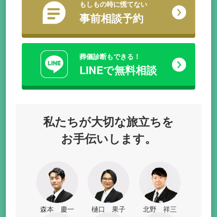
もしもの時に慌てない
事前相談予約
葬儀診断もできる！
LINEで無料相談
私たちが
大切な旅立ちを
お手伝いします。
森本 慶一
樋口 果子
北野 祥三