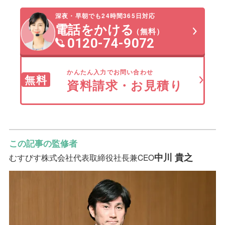
のではなく、参列者対応や葬儀の運営方法
一方で、子供も含めて参列者を把握したい
体に問題はありません。 ただし、親族の
を基準に考えることが適切です。
深夜・早朝でも24時間365日対応
場合には、連名として記載することも可能
みの葬儀や家族葬では、あらためて記帳を
電話をかける
（無料）
です。 どこまで記入するかは、後日の連
求めない運営が行われることもあります。
0120-74-9072
絡や管理のしやすさを基準に判断すると整
誰が参列したかを事前に把握できている場
理しやすくなります。
合には、芳名帳を設けない判断が取られる
かんたん入力でお問い合わせ
無料
ためです。 親族が記入するかどうかは、
資料請求・お見積り
葬儀の形式や受付の有無に応じて判断する
と無理がありません。
この記事の監修者
中川 貴之
むすびす株式会社
代表取締役社長兼CEO