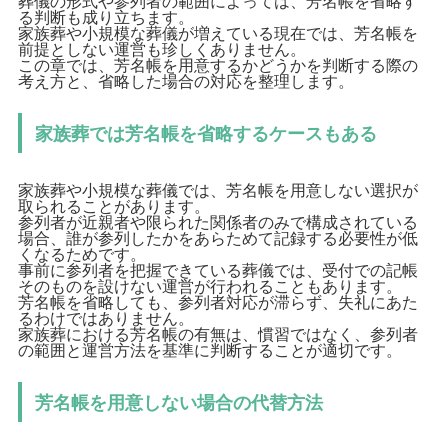
葬儀の形式や参列者の範囲によっては、芳名帳を省略す
る判断も成り立ちます。
家族葬や小規模な葬儀が増えている現在では、芳名帳を
前提としない運営も珍しくありません。
この章では、芳名帳を用意するかどうかを判断する際の
考え方と、省略した場合の対応を整理します。
家族葬では芳名帳を省略するケースもある
家族葬や小規模な葬儀では、芳名帳を用意しない選択が
取られることがあります。
参列者が近親者や限られた関係者のみで構成されている
場合、誰が参列したかをあらためて記録する必要性が低
くなるためです。
事前に参列者を把握できている葬儀では、受付での記帳
そのものを設けない運営が行われることもあります。
芳名帳を省略しても、参列者対応が滞らず、失礼にあた
るわけではありません。
家族葬における芳名帳の有無は、慣習ではなく、参列者
の範囲と運営方法を基準に判断することが適切です。
芳名帳を用意しない場合の代替方法