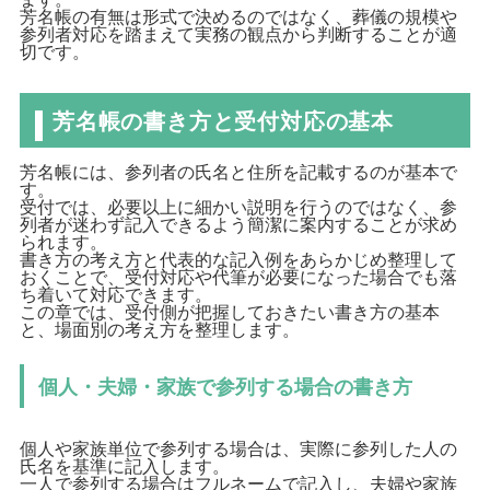
芳名帳の有無は形式で決めるのではなく、葬儀の規模や
参列者対応を踏まえて実務の観点から判断することが適
切です。
芳名帳の書き方と受付対応の基本
芳名帳には、参列者の氏名と住所を記載するのが基本で
す。
受付では、必要以上に細かい説明を行うのではなく、参
列者が迷わず記入できるよう簡潔に案内することが求め
られます。
書き方の考え方と代表的な記入例をあらかじめ整理して
おくことで、受付対応や代筆が必要になった場合でも落
ち着いて対応できます。
この章では、受付側が把握しておきたい書き方の基本
と、場面別の考え方を整理します。
個人・夫婦・家族で参列する場合の書き方
個人や家族単位で参列する場合は、実際に参列した人の
氏名を基準に記入します。
一人で参列する場合はフルネームで記入し、夫婦や家族