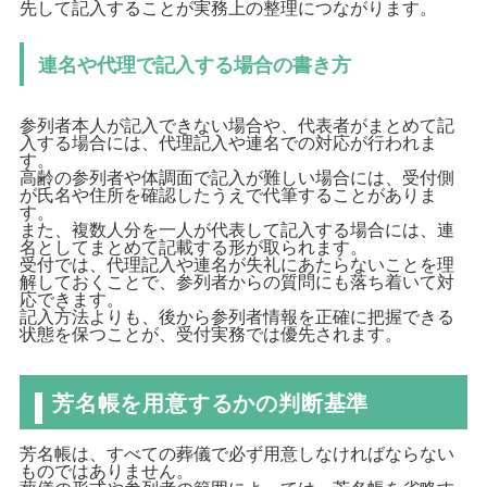
先して記入することが実務上の整理につながります。
連名や代理で記入する場合の書き方
参列者本人が記入できない場合や、代表者がまとめて記
入する場合には、代理記入や連名での対応が行われま
す。
高齢の参列者や体調面で記入が難しい場合には、受付側
が氏名や住所を確認したうえで代筆することがありま
す。
また、複数人分を一人が代表して記入する場合には、連
名としてまとめて記載する形が取られます。
受付では、代理記入や連名が失礼にあたらないことを理
解しておくことで、参列者からの質問にも落ち着いて対
応できます。
記入方法よりも、後から参列者情報を正確に把握できる
状態を保つことが、受付実務では優先されます。
芳名帳を用意するかの判断基準
芳名帳は、すべての葬儀で必ず用意しなければならない
ものではありません。