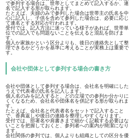
で参列する場合は、世帯としてまとめて記入するか、連
名で記入する形が取られます。
たとえば、夫婦のみで参列した場合は世帯主の氏名を中
心に記入し、子供を含めて参列した場合は、必要に応じ
て連名とする対応が行われます。
受付では、記入方法に迷っている様子があれば、世帯単
位での記入でも問題ないことを伝えると混乱を防げま
す。
個人か家族かという区分よりも、後日の連絡先として整
理できるかどうかを基準に考えることが実務上は重要で
す。
会社や団体として参列する場合の書き方
会社や団体として参列する場合は、会社名を明確にした
うえで代表者の氏名を記入します。
個人名のみを記入すると、どの立場での参列か分かりに
くくなるため、会社名や団体名を併記する形が取られま
す。
たとえば、会社名と代表者名をセットで記入すること
で、香典返しや後日の連絡を整理しやすくなります。
受付では、部署名や肩書きまで細かく記載する必要はな
いことを把握しておくと、参列者への案内が簡潔になり
ます。
会社関係の参列では、個人よりも組織としての区分を優