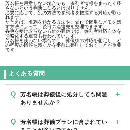
芳名帳を用意しない場合でも、参列者情報をまったく残
さないという判断になるとは限りません。
必要に応じて、別の方法で参列者を把握する対応が取ら
れます。
たとえば、名刺を預かる方法や、受付で簡単なメモを残
す方法によって、後日の連絡先を整理できます。
香典を受け取らない方針の葬儀では、参列者対応自体を
簡略化する運営も行われています。
芳名帳を使わない場合でも、葬儀後の対応を想定し、ど
の程度の情報を残すかを事前に整理しておくことが重要
です。
よくある質問
芳名帳は葬儀後に処分しても問題
ありませんか？
芳名帳は、葬儀後に一定期間保管したうえ
芳名帳は葬儀プランに含まれてい
で処分しても問題ありません。 芳名帳に
ることが多いですか？