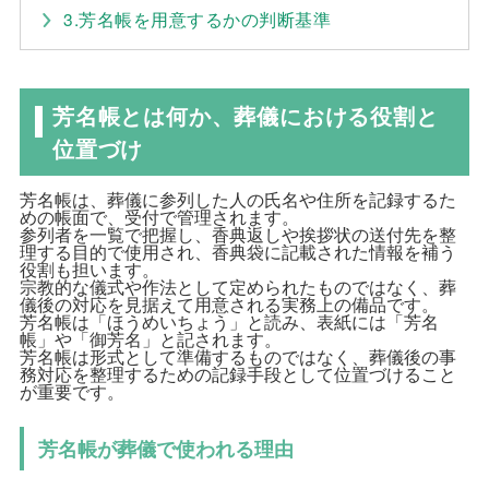
3.芳名帳を用意するかの判断基準
芳名帳とは何か、葬儀における役割と
位置づけ
芳名帳は、葬儀に参列した人の氏名や住所を記録するた
めの帳面で、受付で管理されます。
参列者を一覧で把握し、香典返しや挨拶状の送付先を整
理する目的で使用され、香典袋に記載された情報を補う
役割も担います。
宗教的な儀式や作法として定められたものではなく、葬
儀後の対応を見据えて用意される実務上の備品です。
芳名帳は「ほうめいちょう」と読み、表紙には「芳名
帳」や「御芳名」と記されます。
芳名帳は形式として準備するものではなく、葬儀後の事
務対応を整理するための記録手段として位置づけること
が重要です。
芳名帳が葬儀で使われる理由