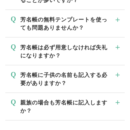
は参列者の氏名や住所といった個人情報が
含まれるため、香典返しや挨拶状の対応が
芳名帳は、葬儀社が用意する備品として葬
芳名帳の無料テンプレートを使っ
終わるまでは保管されることが一般的で
儀プランに含まれていることが少なくあり
ても問題ありませんか？
す。 実務上の対応がすべて完了した後
ません。 受付に必要な帳面類は、葬儀社
は、不要な個人情報を残さないという観点
側で準備されるケースが多く、喪主側が個
芳名帳の無料テンプレートを使用しても、
芳名帳は必ず用意しなければ失礼
から、処分する判断が取られます。 保管
別に用意する必要がない場合もあります。
形式上の問題が生じることはありません。
になりますか？
期間に明確な決まりはないため、葬儀後の
ただし、プラン内容や葬儀社によって扱い
自作の帳面であっても、氏名や住所を整理
対応が落ち着いた段階で、適切に整理する
が異なるため、事前に確認しておくと安心
できる形であれば、実務上は十分対応でき
芳名帳を用意しないことが、失礼にあたる
ことが現実的です。
芳名帳に子供の名前も記入する必
です。 芳名帳を準備する必要があるかど
ます。 ただし、多くの場合は葬儀社が芳
わけではありません。 芳名帳は宗教的な
要がありますか？
うかは、テンプレートを探す前に、まず葬
名帳を用意しているため、テンプレートを
決まりや儀礼ではなく、参列者対応を整理
儀社へ確認することが現実的な判断につな
使う場面は限定的です。 自分で用意する
するための実務的な備品です。 家族葬や
芳名帳に子供の名前を必ず記入しなければ
がります。
親族の場合も芳名帳に記入します
前に、葬儀プランに含まれているかを確認
小規模な葬儀では、参列者が限定されてい
ならない決まりはありません。 家族単位
か？
したうえで、必要な場合のみテンプレート
るため、芳名帳を省略する判断も行われて
で参列する場合は、世帯主や代表者の氏名
を検討すると無駄がありません。
います。 芳名帳の有無は形式で判断する
のみを記入する対応も取られています。
親族であっても、芳名帳に記入すること自