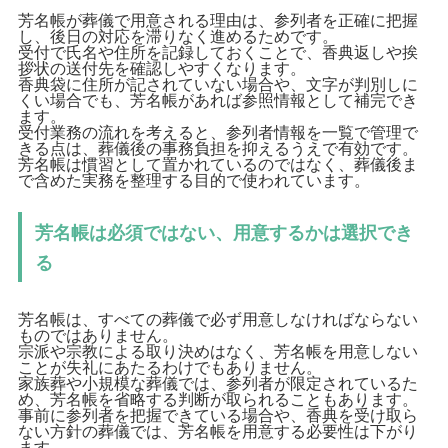
芳名帳が葬儀で用意される理由は、参列者を正確に把握
し、後日の対応を滞りなく進めるためです。
受付で氏名や住所を記録しておくことで、香典返しや挨
拶状の送付先を確認しやすくなります。
香典袋に住所が記されていない場合や、文字が判別しに
くい場合でも、芳名帳があれば参照情報として補完でき
ます。
受付業務の流れを考えると、参列者情報を一覧で管理で
きる点は、葬儀後の事務負担を抑えるうえで有効です。
芳名帳は慣習として置かれているのではなく、葬儀後ま
で含めた実務を整理する目的で使われています。
芳名帳は必須ではない、用意するかは選択でき
る
芳名帳は、すべての葬儀で必ず用意しなければならない
ものではありません。
宗派や宗教による取り決めはなく、芳名帳を用意しない
ことが失礼にあたるわけでもありません。
家族葬や小規模な葬儀では、参列者が限定されているた
め、芳名帳を省略する判断が取られることもあります。
事前に参列者を把握できている場合や、香典を受け取ら
ない方針の葬儀では、芳名帳を用意する必要性は下がり
ます。