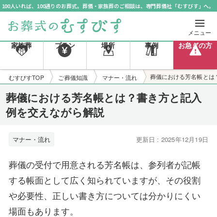
100人いれば、100通りのお葬式。葬儀・家族葬のご相談は、専門葬儀社「むすびす」へ。
メニュー
家族葬
プラン
場所
事例
お急ぎの方
葬儀における芳名帳とは
むすびすTOP
ご葬儀知識
マナー・流れ
葬儀における芳名帳とは？書き方と記入
例を交えながら解説
マナー・流れ
更新日 : 2025年12月19日
葬儀の受付で用意される芳名帳は、参列者が記帳
する帳面として広く知られていますが、その役割
や必要性、正しい書き方については分かりにくい
場面もあります。