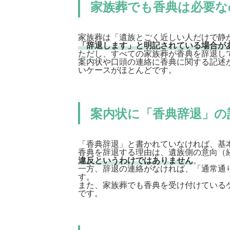
家族葬でも香典は必要な
家族葬は「遺族とごく近しい人だけで静
「辞退します」と明記されている場合が
ただし、すべての家族葬が香典を辞退し
案内状や口頭の連絡に香典に関する記述
いケースがほとんどです。
案内状に「香典辞退」の
「香典辞退」と書かれていなければ、基
香典を辞退する理由は、遺族側の意向（
違反というわけではありません
。
一方、辞退の連絡がなければ、「通常通
す。
また、家族葬でも香典を受け付けている
です。