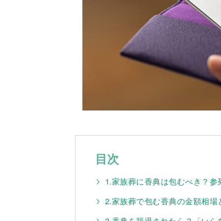
目次
1.家族葬に香典は包むべき？
2.家族葬で包む香典の金額相場
3.香典を辞退されたら？「い