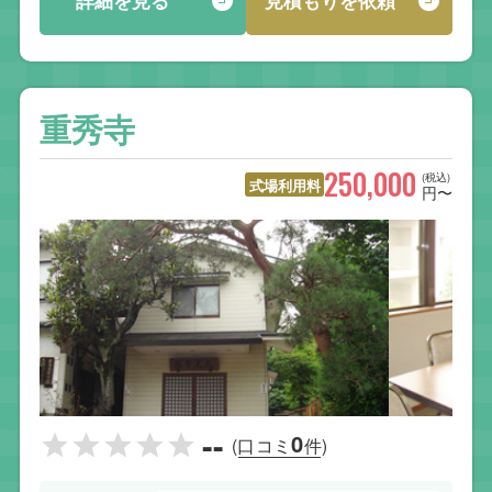
詳細を見る
見積もりを依頼
重秀寺
250,000
(税込)
式場利用料
円〜
--
0
(口コミ
件)