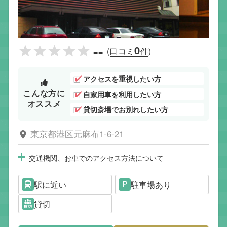
--
0
(口コミ
件)
アクセスを重視したい方
こんな方に
自家用車を利用したい方
オススメ
貸切斎場でお別れしたい方
東京都港区元麻布1-6-21
交通機関、お車でのアクセス方法について
駅に近い
駐車場あり
貸切