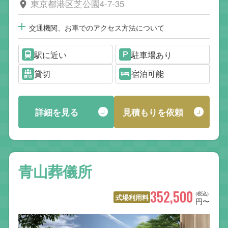
東京都港区芝公園4-7-35
交通機関、お車でのアクセス方法について
駅に近い
駐車場あり
貸切
宿泊可能
詳細を見る
見積もりを依頼
青山葬儀所
352,500
(税込)
式場利用料
円〜