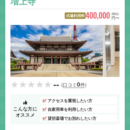
増上寺
400,000
(税込)
式場利用料
円〜
--
0
(口コミ
件)
アクセスを重視したい方
こんな方に
自家用車を利用したい方
オススメ
貸切斎場でお別れしたい方