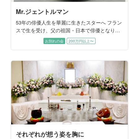
Mr.ジェントルマン
53年の俳優人生を華麗に生きたスターへ フラン
スで生を受け、父の祖国・日本で俳優となり、
一時代を築いた故人様。銀幕のスターから舞
お別れの会
200万円以上〜
台、テレビにも活躍の場を広げ、多くの人に愛
された53年の俳優人生が、静かに幕を閉じまし
た。 彼を表現する時、だれもが口にする言葉は
「ジェントルマン」。 ダンディで優しいイメー
ジそのままに旅立って行かれた故人様と、愛す
る方々とのお別れ会を、私たちはお手伝いさせ
ていただきました。
それぞれが想う姿を胸に