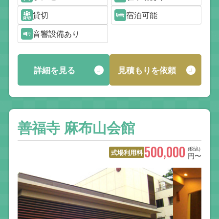
貸切
宿泊可能
音響設備あり
詳細を見る
見積もりを依頼
善福寺 麻布山会館
500,000
(税込)
式場利用料
円〜