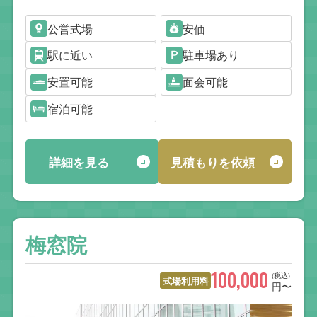
公営式場
安価
駅に近い
駐車場あり
安置可能
面会可能
宿泊可能
詳細を見る
見積もりを依頼
梅窓院
100,000
(税込)
式場利用料
円〜