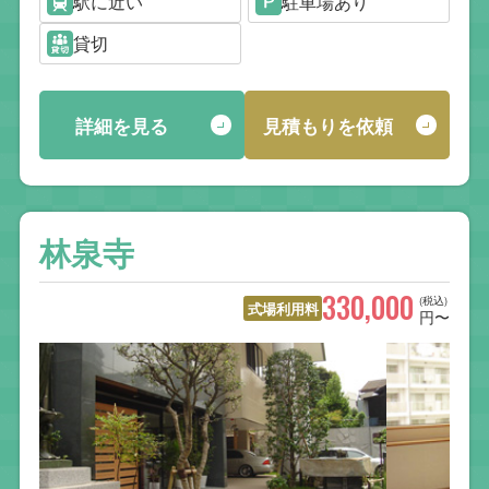
駅に近い
駐車場あり
貸切
詳細を見る
見積もりを依頼
林泉寺
330,000
(税込)
式場利用料
円〜