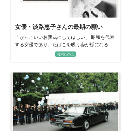
女優・淡路恵子さんの最期の願い
「かっこいいお葬式にしてほしい」 昭和を代表
する女優であり、たばこを吸う姿が様になる方
としても知られた淡路恵子さん。「私らしくか
お別れの会
っこいいお葬式にしてほしい」。 最期の願いを
かなえるため、淡路さんらしいご葬儀を執り行
うと決められた、ご長男で喪主を務められた島
英津夫さん。 お花見がお好きだった淡路さんの
ために、島さんが知り合いに頼んで、真冬に桜
を取り寄せられるほどです。 お二人の想いを汲
んで、颯爽と、凛々しく生きられた淡路さんの
お人柄が伝わるご葬儀になるようお手伝いさせ
ていただきました。