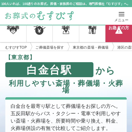
100人いれば、100通りのお葬式。葬儀・家族葬のご相談は、専門葬儀社「むすびす」へ。
メニュー
家族葬
プラン
場所
事例
お急ぎの方
むすびすTOP
ご葬儀斎場を探す
東京都の斎場・葬儀場
港区の斎
【東京都】
白金台駅
から
利用しやすい斎場・葬儀場・火葬
場
白金台を最寄り駅として葬儀場をお探しの方へ。
五反田駅からバス・タクシー・電車で利用しやす
い斎場・火葬場を、所要時間や乗り換え、料金、
火葬場併設の有無で比較してご紹介します。