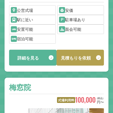
公営式場
安価
駅に近い
駐車場あり
安置可能
面会可能
宿泊可能
詳細を見る
見積もりを依頼
梅窓院
100,000
(税込)
式場利用料
円〜