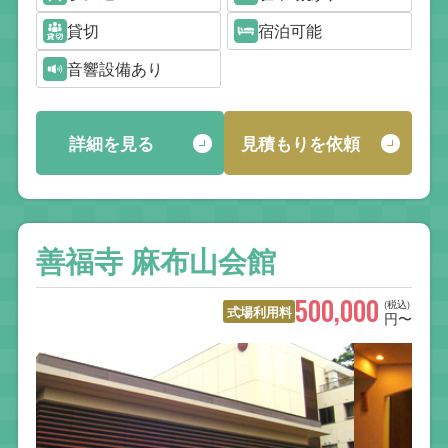
貸切
宿泊可能
音響設備あり
詳細を見る
見積もりを依頼
善福寺 麻布山会館
500,000
(税込)
式場利用料
円〜