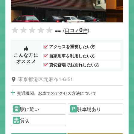
--
0
(口コミ
件)
アクセスを重視したい方
こんな方に
自家用車を利用したい方
オススメ
貸切斎場でお別れしたい方
東京都港区元麻布1-6-21
交通機関、お車でのアクセス方法について
駅に近い
駐車場あり
貸切