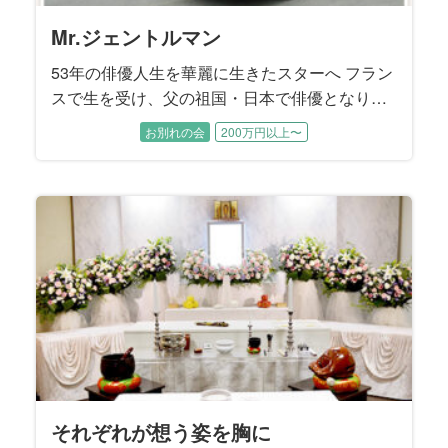
Mr.ジェントルマン
53年の俳優人生を華麗に生きたスターへ フラン
スで生を受け、父の祖国・日本で俳優となり、
一時代を築いた故人様。銀幕のスターから舞
お別れの会
200万円以上〜
台、テレビにも活躍の場を広げ、多くの人に愛
された53年の俳優人生が、静かに幕を閉じまし
た。 彼を表現する時、だれもが口にする言葉は
「ジェントルマン」。 ダンディで優しいイメー
ジそのままに旅立って行かれた故人様と、愛す
る方々とのお別れ会を、私たちはお手伝いさせ
ていただきました。
それぞれが想う姿を胸に