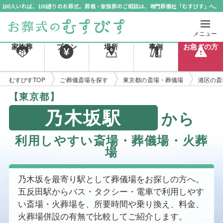
100人いれば、100通りのお葬式。葬儀・家族葬のご相談は、専門葬儀社「むすびす」へ。
メニュー
家族葬
プラン
場所
事例
お急ぎの方
むすびすTOP
ご葬儀斎場を探す
東京都の斎場・葬儀場
港区の斎
【東京都】
乃木坂駅
から
利用しやすい斎場・葬儀場・火葬
場
乃木坂を最寄り駅として葬儀場をお探しの方へ。
五反田駅からバス・タクシー・電車で利用しやす
い斎場・火葬場を、所要時間や乗り換え、料金、
火葬場併設の有無で比較してご紹介します。