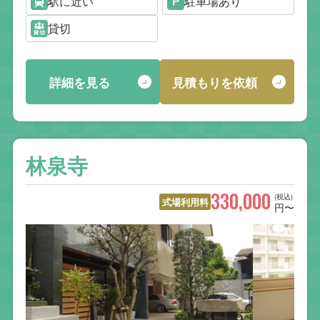
駅に近い
駐車場あり
貸切
詳細を見る
見積もりを依頼
林泉寺
330,000
(税込)
式場利用料
円〜