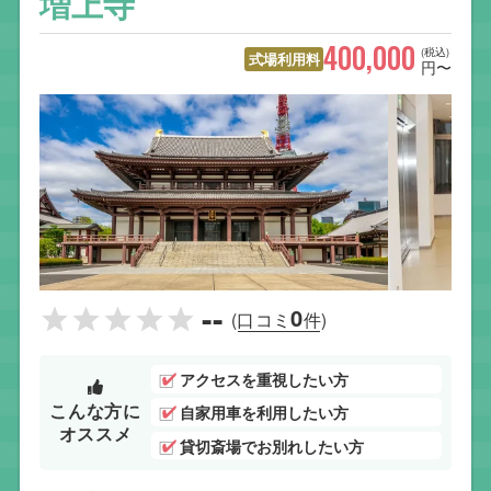
増上寺
400,000
(税込)
式場利用料
円〜
--
0
(口コミ
件)
アクセスを重視したい方
こんな方に
自家用車を利用したい方
オススメ
貸切斎場でお別れしたい方