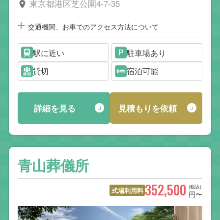
東京都港区芝公園4-7-35
交通機関、お車でのアクセス方法について
駅に近い
駐車場あり
貸切
宿泊可能
詳細を見る
見積もりを依頼
青山葬儀所
352,500
(税込)
式場利用料
円〜