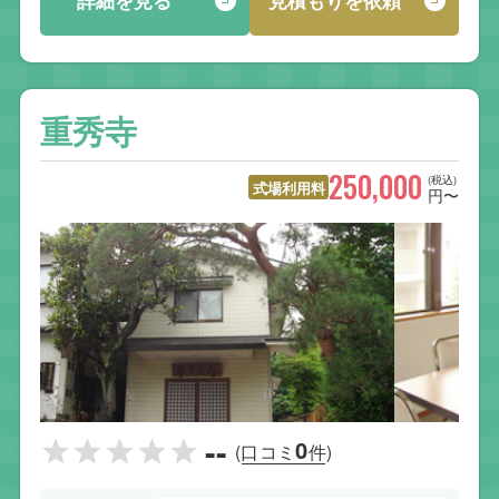
詳細を見る
見積もりを依頼
重秀寺
250,000
(税込)
式場利用料
円〜
--
0
(口コミ
件)