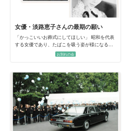
女優・淡路恵子さんの最期の願い
「かっこいいお葬式にしてほしい」 昭和を代表
する女優であり、たばこを吸う姿が様になる方
としても知られた淡路恵子さん。「私らしくか
お別れの会
っこいいお葬式にしてほしい」。 最期の願いを
かなえるため、淡路さんらしいご葬儀を執り行
うと決められた、ご長男で喪主を務められた島
英津夫さん。 お花見がお好きだった淡路さんの
ために、島さんが知り合いに頼んで、真冬に桜
を取り寄せられるほどです。 お二人の想いを汲
んで、颯爽と、凛々しく生きられた淡路さんの
お人柄が伝わるご葬儀になるようお手伝いさせ
ていただきました。