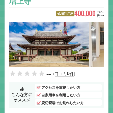
増上寺
400,000
(税込)
式場利用料
円〜
--
0
(口コミ
件)
アクセスを重視したい方
こんな方に
自家用車を利用したい方
オススメ
貸切斎場でお別れしたい方