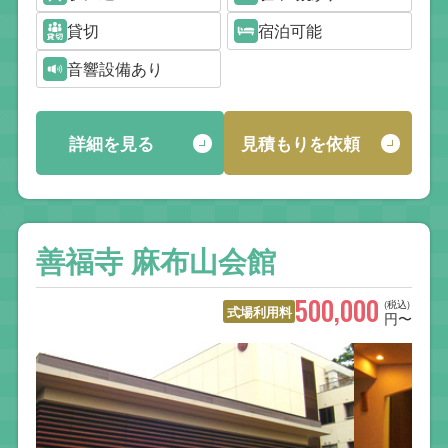
貸切
宿泊可能
音響設備あり
詳細を見る
見積もりを依頼
善福寺 麻布山会館
500,000
(税込)
式場利用料
円〜