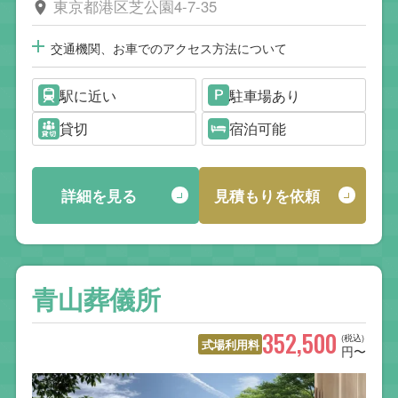
東京都港区芝公園4-7-35
交通機関、お車でのアクセス方法について
駅に近い
駐車場あり
貸切
宿泊可能
詳細を見る
見積もりを依頼
青山葬儀所
352,500
(税込)
式場利用料
円〜