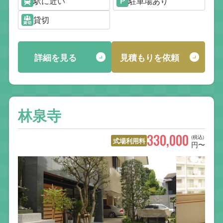
駅に近い
駐車場あり
貸切
詳細を見る
見積もりを依頼
林泉寺
330,000
(税込)
式場利用料
円〜