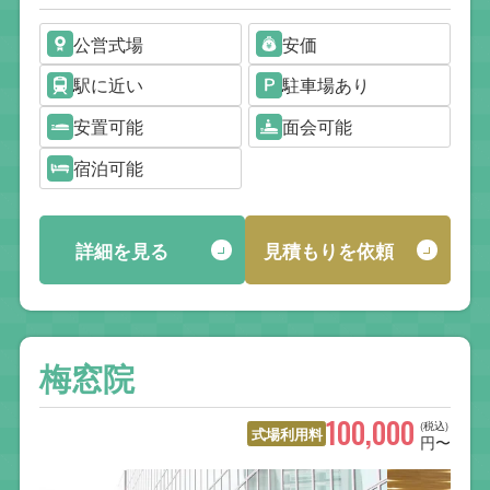
公営式場
安価
駅に近い
駐車場あり
安置可能
面会可能
宿泊可能
詳細を見る
見積もりを依頼
梅窓院
100,000
(税込)
式場利用料
円〜