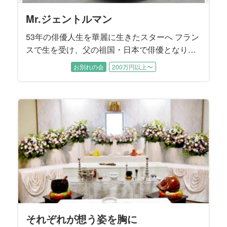
Mr.ジェントルマン
53年の俳優人生を華麗に生きたスターへ フラン
スで生を受け、父の祖国・日本で俳優となり、
一時代を築いた故人様。銀幕のスターから舞
お別れの会
200万円以上〜
台、テレビにも活躍の場を広げ、多くの人に愛
された53年の俳優人生が、静かに幕を閉じまし
た。 彼を表現する時、だれもが口にする言葉は
「ジェントルマン」。 ダンディで優しいイメー
ジそのままに旅立って行かれた故人様と、愛す
る方々とのお別れ会を、私たちはお手伝いさせ
ていただきました。
それぞれが想う姿を胸に