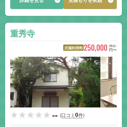
詳細を見る
見積もりを依頼
重秀寺
250,000
(税込)
式場利用料
円〜
--
0
(口コミ
件)