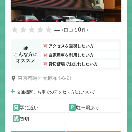
--
0
(口コミ
件)
アクセスを重視したい方
こんな方に
自家用車を利用したい方
オススメ
貸切斎場でお別れしたい方
東京都港区元麻布1-6-21
交通機関、お車でのアクセス方法について
駅に近い
駐車場あり
貸切