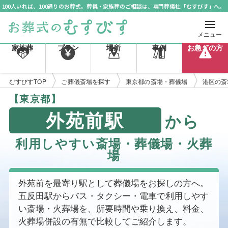
100人いれば、100通りのお葬式。葬儀・家族葬のご相談は、専門葬儀社「むすびす」へ。
メニュー
家族葬
プラン
場所
事例
お急ぎの方
むすびすTOP
ご葬儀斎場を探す
東京都の斎場・葬儀場
港区の斎
【東京都】
外苑前駅
から
利用しやすい斎場・葬儀場・火葬
場
外苑前を最寄り駅として葬儀場をお探しの方へ。
五反田駅からバス・タクシー・電車で利用しやす
い斎場・火葬場を、所要時間や乗り換え、料金、
火葬場併設の有無で比較してご紹介します。