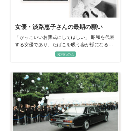
女優・淡路恵子さんの最期の願い
「かっこいいお葬式にしてほしい」 昭和を代表
する女優であり、たばこを吸う姿が様になる方
としても知られた淡路恵子さん。「私らしくか
お別れの会
っこいいお葬式にしてほしい」。 最期の願いを
かなえるため、淡路さんらしいご葬儀を執り行
うと決められた、ご長男で喪主を務められた島
英津夫さん。 お花見がお好きだった淡路さんの
ために、島さんが知り合いに頼んで、真冬に桜
を取り寄せられるほどです。 お二人の想いを汲
んで、颯爽と、凛々しく生きられた淡路さんの
お人柄が伝わるご葬儀になるようお手伝いさせ
ていただきました。