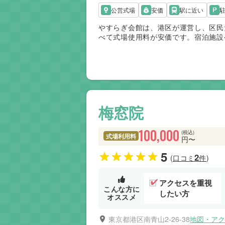
公営式場
安価
駅に近い
やすらぎ会館は、港区が運営し、区民
べて式場使用料が安価です。宿泊施設
から一般葬まで対応できる設備が整っ
費用負担を抑えたいご家族に利用しや
堀ノ内斎場や代々幡斎場などと組み合
式場を希望するご家族に適しています
梅窓院
100,000
(税込)
式場利用料
円〜
5
2
(口コミ
件)
アクセスを重視
こんな方に
したい方
オススメ
東京都港区南青山2-26-38
地図・アク