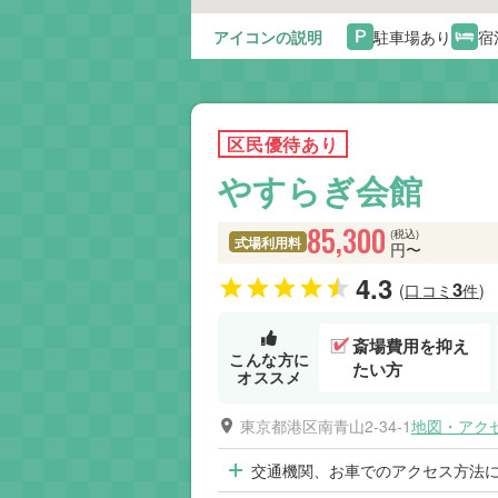
アイコンの説明
駐車場あり
宿
区民優待あり
やすらぎ会館
85,300
(税込)
式場利用料
円〜
4.3
3
(口コミ
件)
斎場費用を抑え
こんな方に
たい方
オススメ
東京都港区南青山2-34-1
地図・アク
交通機関、お車でのアクセス方法