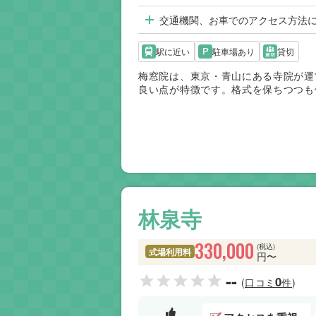
交通機関、お車でのアクセス方法
駅に近い
駐車場あり
貸切
梅窓院は、東京・青山にある寺院が運
良い点が特徴です。格式を保ちつつも
で幅広く対応できます。火葬場は併設
場などと組み合わせて利用します。交
に適した斎場です。
林泉寺
330,000
(税込)
式場利用料
円〜
--
0
(口コミ
件)