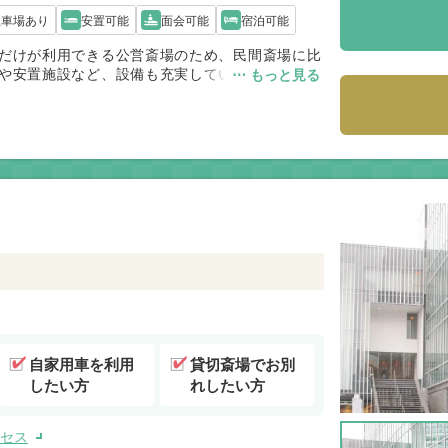
駐車場あり
安置可能
面会可能
宿泊可能
だけが利用できる公営斎場のため、民間斎場に比
や安置施設など、設備も充実しています。家族葬
⋯ もっと見る
ています。公営のため式場使用料が比較的安く、
すい施設です。火葬場は併設されていないため、
わせて利用します。杉並区内で落ち着いた環境の
。
自家用車を利用
貸切斎場でお別
したい方
れしたい方
セス