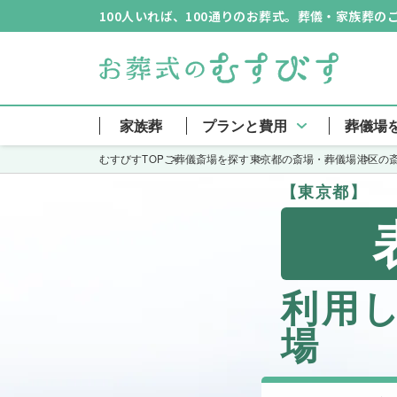
100人いれば、100通りのお葬式。葬儀・家族葬
家族葬
プランと費用
葬儀場
むすびすTOP
ご葬儀斎場を探す
東京都の斎場・葬儀場
港区の
【東京都】
利用
場