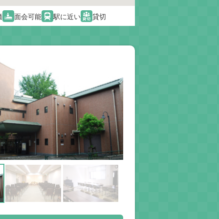
価
面会可能
駅に近い
貸切