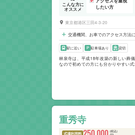
アクセスを重視
こんな方に
したい方
オススメ
東京都港区三田4-3-20
交通機関、お車でのアクセス方法
駅に近い
駐車場あり
貸切
林泉寺は、平成18年改築の新しい葬
なので初めての方にも分かりやすい式
重秀寺
250,000
(税込)
式場利用料