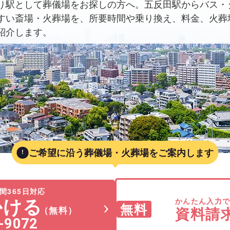
り駅として葬儀場をお探しの方へ。五反田駅からバス・
すい斎場・火葬場を、所要時間や乗り換え、料金、火葬
紹介します。
ご希望に沿う葬儀場・火葬場をご案内します
間365日対応
かける
かんたん入力
無料
資料請
（無料）
-9072