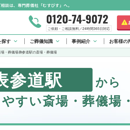
のご相談は、専門葬儀社「むすびす」へ。
0120-74-9072
ご依頼・ご相談無料／24時間365日対応
を探す
ご葬儀知識
事例紹介
お客様の
斎場・葬儀場
表参道駅の斎場・葬儀場
表参道駅
から
しやすい斎場・葬儀場