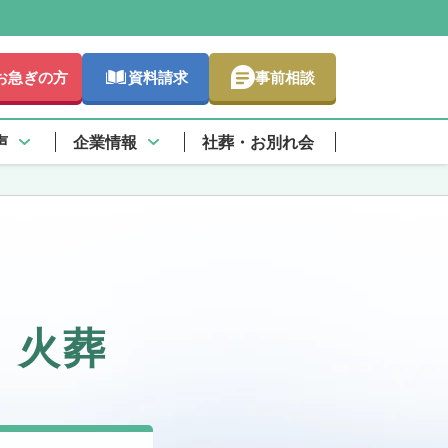
お急ぎの方
資料請求
事前相談
声
企業情報
社葬・お別れ会
・火葬