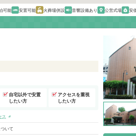
泊可能
安置可能
火葬場併設
音響設備あり
公営式場
安
自宅以外で安置
アクセスを重視
したい方
したい方
セス
について