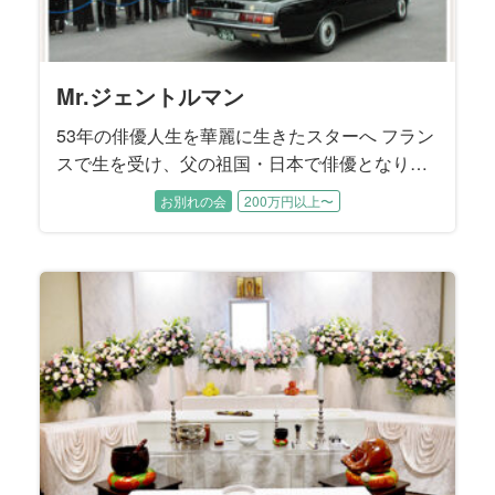
ていただきました。
Mr.ジェントルマン
53年の俳優人生を華麗に生きたスターへ フラン
スで生を受け、父の祖国・日本で俳優となり、
一時代を築いた故人様。銀幕のスターから舞
お別れの会
200万円以上〜
台、テレビにも活躍の場を広げ、多くの人に愛
された53年の俳優人生が、静かに幕を閉じまし
た。 彼を表現する時、だれもが口にする言葉は
「ジェントルマン」。 ダンディで優しいイメー
ジそのままに旅立って行かれた故人様と、愛す
る方々とのお別れ会を、私たちはお手伝いさせ
ていただきました。