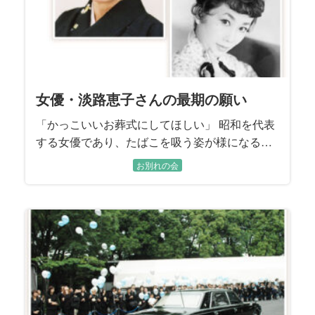
女優・淡路恵子さんの最期の願い
「かっこいいお葬式にしてほしい」 昭和を代表
する女優であり、たばこを吸う姿が様になる方
としても知られた淡路恵子さん。「私らしくか
お別れの会
っこいいお葬式にしてほしい」。 最期の願いを
かなえるため、淡路さんらしいご葬儀を執り行
うと決められた、ご長男で喪主を務められた島
英津夫さん。 お花見がお好きだった淡路さんの
ために、島さんが知り合いに頼んで、真冬に桜
を取り寄せられるほどです。 お二人の想いを汲
んで、颯爽と、凛々しく生きられた淡路さんの
お人柄が伝わるご葬儀になるようお手伝いさせ