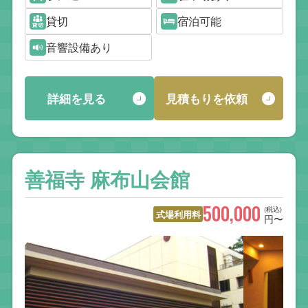
貸切
宿泊可能
音響設備あり
詳細を見る
見積もりを依頼
善福寺 麻布山会館
500,000
(税込)
式場利用料
円〜