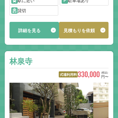
駅に近い
駐車場あり
貸切
詳細を見る
見積もりを依頼
林泉寺
330,000
(税込)
式場利用料
円〜