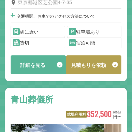
東京都港区芝公園4-7-35
交通機関、お車でのアクセス方法について
駅に近い
駐車場あり
貸切
宿泊可能
詳細を見る
見積もりを依頼
青山葬儀所
352,500
(税込)
式場利用料
円〜