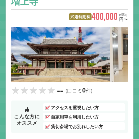
増上寺
400,000
(税込)
式場利用料
円〜
--
0
(口コミ
件)
アクセスを重視したい方
こんな方に
自家用車を利用したい方
オススメ
貸切斎場でお別れしたい方