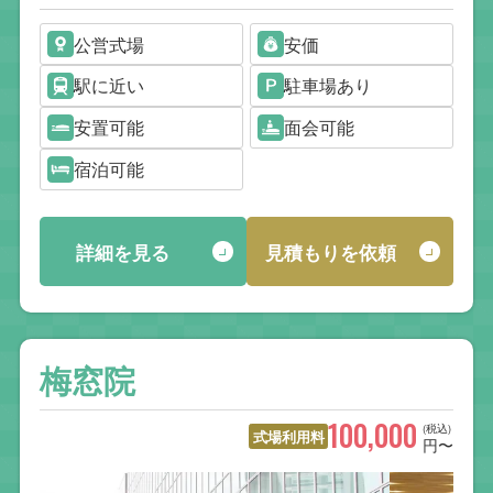
公営式場
安価
駅に近い
駐車場あり
安置可能
面会可能
宿泊可能
詳細を見る
見積もりを依頼
梅窓院
100,000
(税込)
式場利用料
円〜