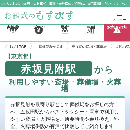
100人いれば、100通りのお葬式。葬儀・家族葬のご相談は、専門葬儀社「むすびす」へ。
メニュー
家族葬
プラン
場所
事例
お急ぎの方
むすびすTOP
ご葬儀斎場を探す
東京都の斎場・葬儀場
港区の斎
【東京都】
赤坂見附駅
から
利用しやすい斎場・葬儀場・火葬
場
赤坂見附を最寄り駅として葬儀場をお探しの方
へ。五反田駅からバス・タクシー・電車で利用し
やすい斎場・火葬場を、所要時間や乗り換え、料
金、火葬場併設の有無で比較してご紹介します。