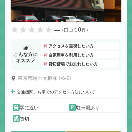
--
0
(口コミ
件)
アクセスを重視したい方
こんな方に
自家用車を利用したい方
オススメ
貸切斎場でお別れしたい方
東京都港区元麻布1-6-21
交通機関、お車でのアクセス方法について
駅に近い
駐車場あり
貸切