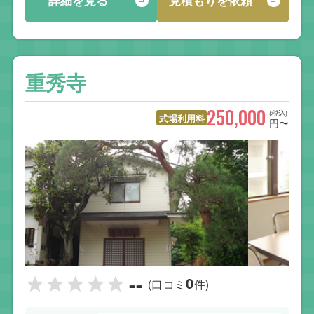
詳細を見る
見積もりを依頼
重秀寺
250,000
(税込)
式場利用料
円〜
--
0
(口コミ
件)