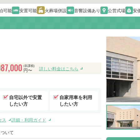
泊可能
安置可能
火葬場併設
音響設備あり
公営式場
安
87,000
(非課税)
詳しい料金はこちら
円〜
自宅以外で安置
自家用車を利用
したい方
したい方
セス
詳細・利用ガイド
について