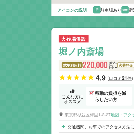
アイコンの説明
駐車場あり
宿
火葬場併設
堀ノ内斎場
220,000
(税込)
式場利用料
火葬料金
円〜
4.9
21
(口コミ
件)
移動の負担を減
こんな方に
らしたい方
オススメ
東京都杉並区梅里1-2-27
地図・アク
交通機関、お車でのアクセス方法