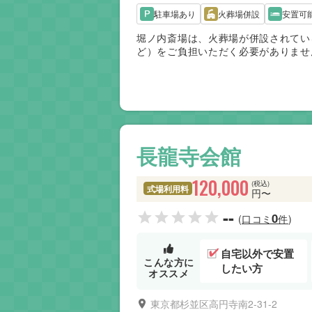
駐車場あり
火葬場併設
安置可
堀ノ内斎場は、火葬場が併設されてい
ど）をご負担いただく必要がありませ
8分圏内で、ご会葬者にも便利です。
おります。堀ノ内斎場の予約・葬儀の
す。
長龍寺会館
120,000
(税込)
式場利用料
円〜
--
0
(口コミ
件)
自宅以外で安置
こんな方に
したい方
オススメ
東京都杉並区高円寺南2-31-2