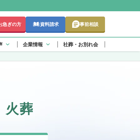
お急ぎの方
資料請求
事前相談
声
企業情報
社葬・お別れ会
・火葬