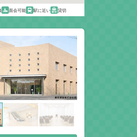
価
面会可能
駅に近い
貸切