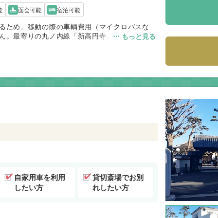
能
面会可能
宿泊可能
るため、移動の際の車輌費用（マイクロバスな
ん。最寄りの丸ノ内線「新高円寺」駅からは徒歩
⋯ もっと見る
近代的な式場なので、バリアフリーにも対応して
施行サービスについては当社むすびすで承りま
自家用車を利用
貸切斎場でお別
したい方
れしたい方