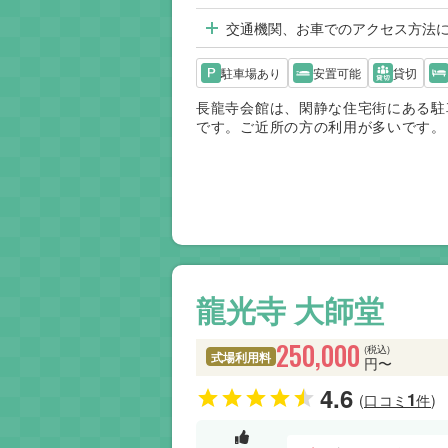
交通機関、お車でのアクセス方法
駐車場あり
安置可能
貸切
長龍寺会館は、閑静な住宅街にある駐
です。ご近所の方の利用が多いです。
龍光寺 大師堂
250,000
(税込)
式場利用料
円〜
4.6
1
(口コミ
件)