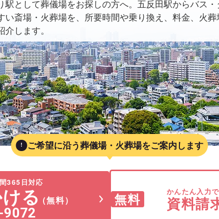
り駅として葬儀場をお探しの方へ。五反田駅からバス・
すい斎場・火葬場を、所要時間や乗り換え、料金、火葬
紹介します。
ご希望に沿う葬儀場・火葬場をご案内します
間365日対応
かける
かんたん入力
無料
資料請
（無料）
-9072