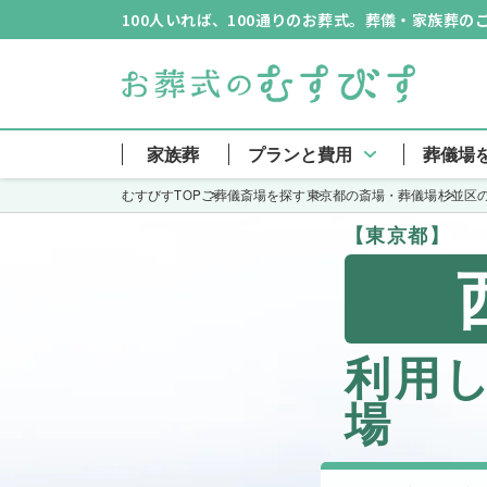
100人いれば、100通りのお葬式。葬儀・家族葬
家族葬
プランと費用
葬儀場
むすびすTOP
ご葬儀斎場を探す
東京都の斎場・葬儀場
杉並区
【東京都】
利用
場