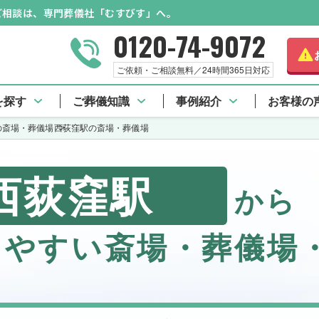
のご相談は、専門葬儀社「むすびす」へ。
0120-74-9072
ご依頼・ご相談無料／24時間365日対応
を探す
ご葬儀知識
事例紹介
お客様の
の斎場・葬儀場
西荻窪駅の斎場・葬儀場
西荻窪駅
から
しやすい斎場・葬儀場