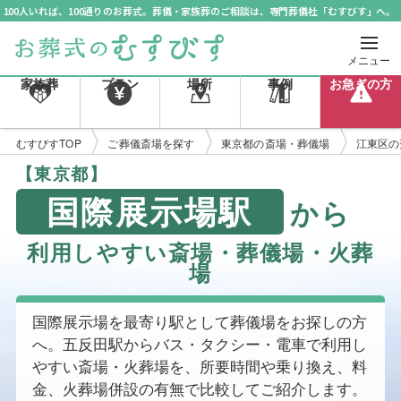
100人いれば、100通りのお葬式。葬儀・家族葬のご相談は、専門葬儀社「むすびす」へ。
メニュー
家族葬
プラン
場所
事例
お急ぎの方
むすびすTOP
ご葬儀斎場を探す
東京都の斎場・葬儀場
江東区の
【東京都】
国際展示場駅
から
利用しやすい斎場・葬儀場・火葬
場
国際展示場を最寄り駅として葬儀場をお探しの方
へ。五反田駅からバス・タクシー・電車で利用し
やすい斎場・火葬場を、所要時間や乗り換え、料
金、火葬場併設の有無で比較してご紹介します。