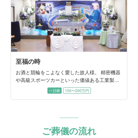
の度のご依頼となりました。
至福の時
お酒と競輪をこよなく愛した故人様。 精密機器
や高級スポーツカーといった価値ある工業製品
を輸送する際に「梱包」する工業包装技能士と
一日葬
150〜200万円
して生涯活躍。 数年前まで現役でお仕事を続け
てこられました。 工業製品を安全に運ぶために
梱包する工業包装技能士は国家資格であり、故
人様は国内で14人目に資格を取得された、まさ
に梱包のプロフェッショナルでした。
ご葬儀の流れ