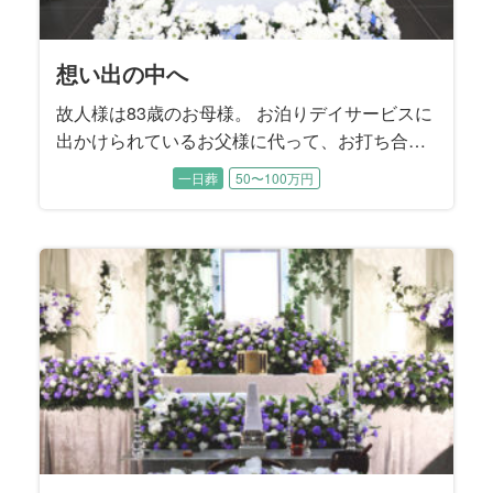
想い出の中へ
故人様は83歳のお母様。 お泊りデイサービスに
出かけられているお父様に代って、お打ち合わ
せは喪主であるご長女様と旦那様にご同席いた
一日葬
50〜100万円
だきました。 お父様は施主をお務めになりま
す。 ご長女様はお父様の記憶に残るようなお式
を執り行うことで、お母様を亡くされたお父様
が今後もしっかり生きていけるようなお別れに
することを望まれました。