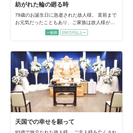
紡がれた輪の廻る時
79歳のお誕生日に急逝された故人様。 直前まで
お元気だったこともあり、ご家族は故人様が旅
立たれたことをまだ実感できないご様子でし
一般葬
200万円以上〜
た。 性格が明るくて世話焼き、頼まれると嫌と
言えない故人様はお友達も多く、周りからとて
も信頼されていました。 ご家族に向ける愛情も
同じで、奥様やお子様方を様々な場面で支えて
こられたそうです。 そんな故人様への大きな感
謝を込めて、ご家族はしっかり送ってあげたい
とおっしゃいました。
天国での幸せを願って
93歳で旅立たれた故人様。 ご主人様を亡くされ