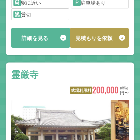
駅に近い
駐車場あり
貸切
詳細を見る
見積もりを依頼
霊厳寺
200,000
(税込)
式場利用料
円〜