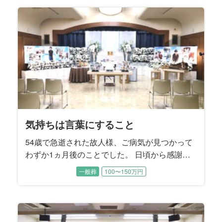
気だった頃は、お二人で手を繋ぎながらお散歩
されていたそうです。 子供たちから見てもとて
も仲睦まじいご夫婦でした。
気持ちは言葉にすること
54歳で急逝された故人様、ご病気が見つかって
わずか1ヵ月後のことでした。 日頃から感謝は
言葉にしなければ伝わらないというお考えをお
一般葬
100〜150万円
持ちだった故人様。 奥様へ1日1回「ありがと
う」と言葉にして感謝のお気持ちを伝えていた
そうです。 昨年、むすびすで奥様のご親族のご
葬儀をお手伝いさせていただいたことから、こ