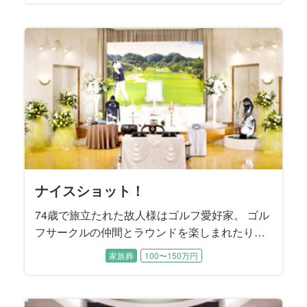
男様、ご長女様が揃ってご同席いただき、お母様を
人が集まりました。 介護施設にご入居されてからも
い飲ませてあげたいとおっしゃいました。 2人のお嬢
を、短い間に2人も亡くされた哀傷はとても深いもの
するのはもちろん、高校野球の観戦が特にお好きだ
ートを撮影して、デジタルフォトフレームに保存し
務められたご長女様から、「両親は仲睦まじい夫婦
タイムを楽しまれたそうです。
を焼肉屋へ連れて行き、ご馳走するのを楽しみにさ
分、故人様をしっかりお見送りしたいというご要望
くの皆様が故人様へ「お疲れ様」の気持ちを伝える
を務めたご次女様は、「母は茶道、華道、合気道と
昨年4月にご逝去されましたが、ご家族は故人様の体
た故人様。 「接客が好きで、賑やかなもの好きだっ
られました。 寡黙であったという故人様の終活ノー
げることを望まれました。
のように大切な存在。だからこそハイビスカスなど
はチームメイトの皆さんと頻繁にご旅行を楽しまれ
朝日に桜がチラチラと舞っていました。その時、明
子様からひ孫様までのご親族の皆様が集いました。
ある瀬戸内海。 この度のご葬儀では、そんな海をバ
いただけるようなご葬儀となりました。
行動力のある方でした。
ポルシェ、メルセデスベンツといった錚々たる名車
お手伝いさせていただきました。
レジェンド“JB”こと、ジェームス・ブラウンのファン
は鉢植えにして美し花を咲かせました。
す。 「父が待つ天国へ、母を送り出してあげたい」
度、母を北海道に連れて行ってあげたかった」とお
いながらお決めになりました。
るまで、趣味の絵画を描き、大学の友達と終生にわ
込めて、故人様が長年住まわれた奈良県のご実家の
をご提案させていただきました。
打合せに参加され、お式の当日もいろいろなフォロ
にしたい」というお言葉でした。
恵まれて、大変可愛がられていた故人様にとって、
お母様の姿が感じられる最後のお別れの場となりま
とがないと言います。 生まれ故郷の長野県への
どのようにお見送りするかご兄弟で話し合われまし
面倒見の良さは変わることなく、故人様のまわりは
様とお孫様たちご家族が想いを一つにして、お父様
です。
ったいうことです。 3人のお子様たちが小さかった
てご鑑賞されていました。
で、母はいくつになっても父のことを“ちゃん付け”で
れていたそうです。
を伺いました。
ことのできる、ゆっくりとしたお別れの時間をご希
道とつくものを鍛錬してきた努力家でした」とお話
調を深慮して、ご主人様がお亡くなりになったこと
た母をしっかり送ってあげたい」とご長女様はおっ
トには、ご家族も知らなかった故人様の想いやこだ
育てるが難しい植物であっても、丹精込めて世話す
たそうです。
るい世界に父は往くのだと思いました」とおっしゃ
ックに家族の時間を過ごしていただくご葬儀を提案
を乗り継いでこられたカーマニアでした。
ク・サウンドでした。
ご姉弟様はそう望まれました。
っしゃいました。
たって交流し、楽しく充実した日々を過ごされまし
お写真を中心に、お人柄の偲ばれるスナップを散り
ーをして下さいました。
ご家族が一番の宝物でした。
した。
想い入れが深かったという故人様へ、お式では
た。
いつも笑顔と笑い声に満ちていたそうです。
と別杯を酌み交わします。
頃、故人様とキャッチボールした思い出をお話くだ
呼んでいました」と教えて下さいました。
望になりました。
くださいました。
を最期までお伝えしなかったそうです。 ご長男様
しゃいました。
わりが記載されていました。
ることで美しい花を咲かせました。
いました。
させていただきました。
た。
ばめました。
故郷の趣きをお届けしたいと考えました。
さいました。
は、「天国で父と再会したら、きっと母は驚くでし
ょうね」と仰いました。
ナイスショット！
74歳で旅立たれた故人様はゴルフ愛好家。 ゴル
フサークルの仲間とラウンドを楽しまれたり、
ゴルフコンペにも数多く参加されました。 プレ
家族葬
100〜150万円
ー後の飲み会ではメンバーと親睦を深められた
そうです。 お通夜にはゴルフサークルの皆様も
駆けつけて下さり、一緒にラウンドした思い出