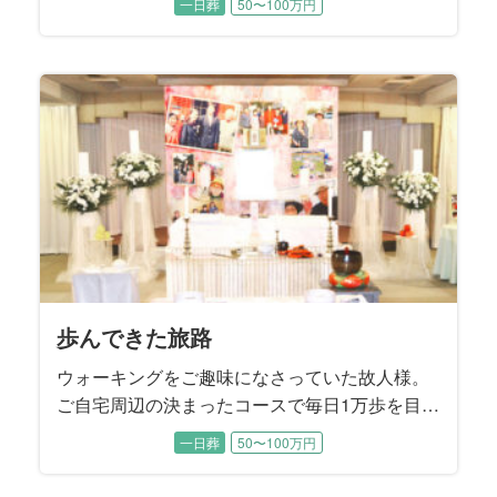
一日葬
50〜100万円
から奥様と2人の息子様には、「葬儀社に話しは
通してあるから、後のことは葬儀社へ」とお話
されていたそうです。 お打ち合わせでは、故人
様が遺された『エンディングノート』の内容に
沿うかたちで、お式を進めていくことに決まり
ました。
歩んできた旅路
ウォーキングをご趣味になさっていた故人様。
ご自宅周辺の決まったコースで毎日1万歩を目標
に歩かれていたこともあり、88歳で旅立たれる
一日葬
50〜100万円
直前まで大きなご病気をすることなくお過ごし
でした。 ４年前にご逝去されたご主人様がお元