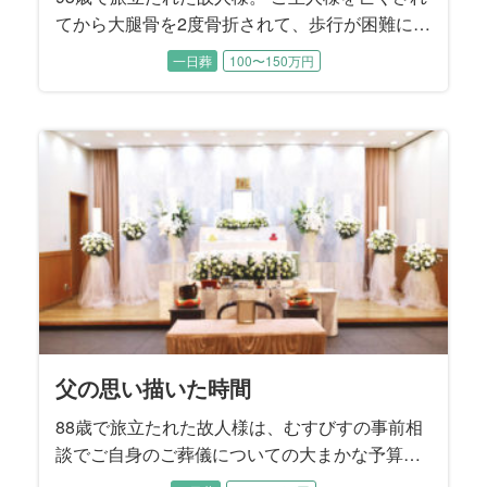
てから大腿骨を2度骨折されて、歩行が困難にな
ったことから晩年は施設でお暮しでした。 施設
一日葬
100〜150万円
では癒し系の楽しい性格から、ちょっとしたア
イドル的な存在でした。 ご逝去後にそれを知っ
たご家族はとても驚かれたそうです。 「コロナ
禍の面会制限でなかなか会うことは出来なかっ
たけれど、やれることは全てやり尽くしまし
た」と喪主を務めるご次女様はおっしゃいまし
た。
父の思い描いた時間
88歳で旅立たれた故人様は、むすびすの事前相
談でご自身のご葬儀についての大まかな予算や
方針についてお決めになられていました。 生前