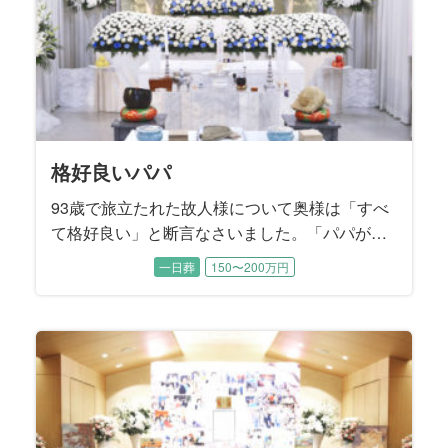
格好良いパパ
93歳で旅立たれた故人様について奥様は「すべ
て格好良い」と断言なさいました。「パパが全
部やってくれたから、私は何も出来なく
一日葬
150〜200万円
て……」と肩を落として涙するお母様に、二人
の息子様たちが寄り添いながらお打ち合わせは
進みました。 読書家で音楽鑑賞がご趣味だった
無口でダンディな故人様を『格好良く送る』こ
とがご葬儀のテーマになりました。