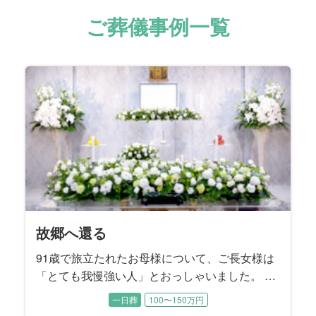
ご葬儀事例一覧
天国からのエール
我が家の太陽
家族の想いを一つに
頑張ったね
我が家のホームグラウンド
旅の数だけある想い
笑顔を再び
私らしさ
泣き笑いのファンファーレ
兄弟の絆
貴女のために
グレートマザー
サクセスストーリー
深い情で繋がっている
不器用な愛
大いなる生涯
おはようの景色
もう一度あの時へ
夜明けの花
魂に刻む母の姿
故郷団欒
「Last Stage」から愛を込めて
思い出よ『涙そうそう』
My father’s Style
魂の還る場所
愛と華
花と旅、母と妻
最愛のご主人のもとへ
旅立ちにカトレアを添えて
帰郷
母の生き方は変わらずに
わが生涯に悔いなし
一に気遣い 二に気遣い
楽しんだ時間は限りなく
見つめる先にある想い
I will tell you what
絆のカタチ
桜の季節に
故郷へ還る
93歳の晩年まで元気にお過ごしだった故人様。 ご逝
94歳で旅立たれた故人様。奇しくも15年前に他界さ
お酒をこよなく愛した故人様。 大好物のお寿司をつ
誕生日を迎える直前に若くして急逝された故人様。
7年間の闘病の末に75歳で旅立たれた故人様。ご入院
大手百貨店のお仕事を長年勤め上げられた故人様。
84歳で旅立たれた故人様は大正琴の師範。 流行歌か
若い頃から都会的で社交性にあふれていた故人様。
ご近所で有名なカミナリ親父として知られていた故
故人様は3人兄弟のご次男、57歳という若さで旅立た
88歳で旅立たれた故人様。 ご長女様の障害をきっか
書家として数々の作品を発表し、国内はもとより広
ご主人様と夫婦二人三脚で貴金属アクセサリーの装
91歳で旅立たれた故人様は、京都生まれの京都育ち
82歳で旅立たれた故人様は終活ノートを遺されてい
百寿を超える102歳という長く尊い生涯に幕を閉じら
毎朝、ご自宅のベランダから荒川の風景を眺めるの
故人様のご趣味はバレーボール。地元のママさんバ
故人様は10年間の闘病の末に66歳で旅立たれまし
この度お手伝いさせていただいたのは、大正、昭
転勤の多いお仕事をされていた故人様。 それでも単
ミュージシャンとして国内外で活動された故人様。
ほんの1ヵ月前までお元気に過ごされていた故人様。
建築士として長年働き続けてきた故人様。 お酒も煙
ご病気で急逝された故人様。 ご家族様の悲しみはと
社交的で明るいお人柄で誰からも愛された故人様。
故人様のご趣味は旅行と草花。ご夫婦で日本全国を
90歳で旅立たれた故人様。 8年前にご主人様のお別
ご自宅でのガーデニングがご趣味だった故人様。 シ
78歳で旅立たれた故人様の生まれ故郷は北海道美瑛
お母様は快活で美意識の高い方でした。 入院中もし
故人様は奥様とご結婚された当時から、「会社を55
晩年、人生のほとんどを過ごされた関西を離れ、東
施設でご逝去された故人様。 ご家族とは最近、コロ
むすびすでご両親のご葬儀をお手伝いさせていただ
最愛の奥様を亡くされたご主人様の悲しみは深く、
ご逝去の前日に70歳のお誕生日を迎えられた故人
大好きな桜の開花を前に83歳で旅立たれた故人様。
91歳で旅立たれたお母様について、ご長女様は
去される2日前にお子様方がお見舞いに行かれて、そ
れたご主人様のお誕生日でした。 とにかく明るいご
まみながら、ハイボールで晩酌されるのが楽しみで
穏やかな優しい性格は誰からも愛されていました。
する以前は草野球チームや会社のＯＢ会などに積極
お嬢様たちが独立された後は、奥様とご一緒に数え
ら邦楽まで多彩な楽曲を演奏して楽しまれていたそ
ご主人様とは銀座の社交ダンスホールで出逢いご結
人様。短気であっても曲がったことや弱い者いじめ
れました。 お式の打ち合わせには喪主を務めるご長
けに、障害のある方たちの居場所をつくるために人
く海外でも感動的な書道パフォーマンスを披露され
飾業を50年間に渡って営んでこられた故人様。ご夫
という生粋の京女。 古き良き文化を守ってきた京都
ました。 ご葬儀のお打ち合わせは、喪主を務める奥
れた故人様。 喪主を務めるご長男様をはじめとする
がお好きだったという奥様。喪主を務めるご主人様
レーボールクラブに所属し、20年近くバレーボール
た。 多趣味で活動的、好奇心旺盛な故人様は、病臥
和、平成、令和の時代を体験して99歳でお旅立にな
身赴任という形は決してとらず、常に家族一緒とい
いくつものバンドに所属して、ロックやJazzなど幅
ご本人もご家族も予期せぬご逝去でした。 経営者と
草もギャンブルも嗜まれなかった故人様のご趣味は
ても深いご様子でした。 この度は故人様が魂となっ
趣味は社交ダンス、足を悪くされてから始めた水泳
めぐり、中でも京都には何度も訪れて四季折々の景
れをお手伝いさせていただいたご縁で、この度もむ
ンプルながらも思いの詰まったご葬儀になるようお
町。大雪山連峰をのぞむ雄大で緑豊かな地として知
っかりメイクされて、すっぴんを見せることはほぼ
歳で辞めて後の人生は楽しく暮らす」とおっしゃっ
京のご長女様のご家族と一緒にお暮しになられた故
ナ禍でお会いできていませんでしたが、ご家族との
いたご縁のある故人様。 あまりにも突然のご逝去で
お打ち合わせの席でもご葬儀と向き合うことが本当
様。の宝物はご家族でした。 総合流通グループにお
そのことで逆に「桜の時期を迎えるたび、きっと母
「とても我慢強い人」とおっしゃいました。 夫
れを待ってからお旅立ちになりました。 故人様のご
性格だったという故人様は、ご家族にとって太陽の
した。 そのお酒を入院中は一切口にできなかった故
喪主を務めるお母様は、今年4月にご主人様を亡くさ
的にご参加されて、仲間の皆さんとの交流を楽しま
切れないほどご旅行されたそうです。 写真がご趣味
うです。 3年前にご主人様のお別れをお手伝いさせて
婚されました。 お元気だった頃はお洒落をしてご長
が大嫌いな実直なご性格でした。 大の競馬ファンで
男様と三男様もご同席いただきました。 ご兄弟の絆
生の大半を費やし、ご自身のことを顧みることはな
てきた故人様。 その功績は日本で活躍する美術家を
婦仲がとても良くて、職場でも家庭でも四六時中ご
のお寿司屋さんに嫁ぎ、女将として京都一筋で生き
様と『むすびすクラブ』にご入会いただいているご
三人のお子様たちは、激動の時代を生き抜いてこら
も奥様と一緒に四季折々の草花を眺めていらしたそ
に打ち込んでいらっしゃいました。 練習や試合を通
する以前は梨づくりも手がけられていたそうです。
った故人様です。 一世紀近くをご家族のために懸命
うスタイルをつらぬかれたそうです。 ご趣味の釣り
広いジャンルで抜群のギターテクニックを披露して
して人生を謳歌された故人様は、野球、麻雀、スキ
クルマ。 スバル360にはじまり、ブルーバード、ハ
た後、還られる場所はどこか。 ご家族様と一緒に考
もみるみる上達されたそうです。 晩年、よくお聴き
色を楽しまれたそうです。 自宅のお庭の手入れを欠
すびすにご依頼をいただきました。 お母様とお父様
手伝いさせていただきました。
られる美瑛町は、多くの日本映画のロケ地にもなっ
無かったそうです。 ご葬儀の打ち合わせから当日の
ていたそうです。 その言葉どおり大手精密機器メー
人様。 祭壇を飾るメモリアルスクリーンには、しっ
お時間を一番に大切に過ごされてきた方でした。 こ
した。 喪主は一人息子のご長男様、施主は奥様が務
におつらいご様子でした。 そんなご主人様から奥様
勤めでいらした喪主様は転勤も多く、故人様はご家
のことを思い出すでしょう」とお二人の娘様はおっ
のため、子供のために労をいとわず家庭を守
家族葬
一般葬
一般葬
家族葬
一日葬
一日葬
一日葬
一日葬
一日葬
一日葬
家族葬
一日葬
一日葬
一日葬
一日葬
一日葬
一日葬
一日葬
一日葬
一日葬
家族葬
一般葬
一日葬
家族葬
家族葬
一日葬
一日葬
一般葬
家族葬
一日葬
一日葬
一日葬
一日葬
一日葬
家族葬
一日葬
一日葬
一日葬
一日葬
200万円以上〜
200万円以上〜
200万円以上〜
200万円以上〜
200万円以上〜
100〜150万円
100〜150万円
100〜150万円
150〜200万円
100〜150万円
150〜200万円
100〜150万円
100〜150万円
100〜150万円
150〜200万円
150〜200万円
100〜150万円
150〜200万円
150〜200万円
100〜150万円
100〜150万円
100〜150万円
100〜150万円
100〜150万円
100〜150万円
100〜150万円
100〜150万円
150〜200万円
100〜150万円
100〜150万円
100〜150万円
50〜100万円
50〜100万円
50〜100万円
50〜100万円
50〜100万円
50〜100万円
50〜100万円
50〜100万円
自宅で行われたお打ち合わせには、ご長男様、ご次
ような存在。 ご家庭でもご近所でも故人様を慕って
人様のために、ご家族は最後に好きなお酒をいっぱ
れたばかり。 長年一緒に暮らしてきた大切なご家族
れていたそうです。 ご趣味は野球。 ご自分がプレー
だった故人様。 旅先ではご夫婦の思い出のポートレ
いただいたご縁でご依頼をいただきました。 施主を
女様と一緒に都内のホテルを巡り、ランチやティー
あった故人様は、レース予想が的中したときは家族
はとても強く、コロナ過で病院の面会できなかった
かったそうです。 だからこそご家族は、一人でも多
収録した『美術家名鑑』にも掲載されました。 喪主
一緒に過ごされたそうです。 その最愛のご主人様は
てこられたそうです。 仕事に熱心でしっかり者だっ
長女様が終活ノートのご遺志に沿ったかたちで進め
れたお母様を、お身内のみで穏やかに送り出してあ
うです。 お子様のいないご夫婦にとって植物は子供
じて世代を超えたご友人も多く、お元気だった頃に
ご長男様は、「搬送で病院を出発した朝方、綺麗な
に生き抜いてこられた御曾祖母様を送るために、お
でよく出かけられたスポットは、故人様の故郷でも
きました。 この度はそんな輝く姿をもう一度感じて
ー、ゴルフ、旅行など若かりし頃から好奇心旺盛で
コスカ、ケンメリのスカイライン、フェアレディZ、
え、その場所へ向かえるようなご葬儀となるように
になっていた音楽は演歌……ではなく、ソウル界の
かさず、ご長男様からプレゼントされたクレマチス
はお子様方から見ても仲の良いご夫婦だったそうで
ています。 お母様を亡くされたご姉妹は、「もう一
運営、ご葬儀後の諸手続きは三人のお嬢様が話し合
カーを55歳で早期退職されてから82歳でご逝去され
かりと送り出してあげたいというご家族様の想いを
の度はご家族で楽しまれたお時間を振り返るご葬儀
められました。また、故人様のお姉様もリモートで
への強い想いが垣間見えたのは、「家族だけの葬儀
族そろって全国をめぐりました。 ３人のお孫様にも
しゃいました。桜の季節を迎えるたびに、大好きな
り、自分のことに時間を使っているのを見たこ