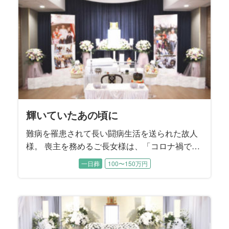
を振り返りながら故人様を偲ばれました。
輝いていたあの頃に
難病を罹患されて長い闘病生活を送られた故人
様。 喪主を務めるご長女様は、「コロナ禍で家
族もほとんど面会できない日々が続いていた」
一日葬
100〜150万円
とおっしゃいました。 最後のお別れの時間だけ
は、お母様のそばに寄り添ってあげたい。晩年
のお姿だけでなく、元気で輝いていた頃のお母
様の思い出に囲まれたご葬儀にすることを望ま
れました。