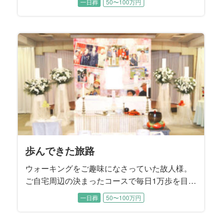
一日葬
50〜100万円
から奥様と2人の息子様には、「葬儀社に話しは
通してあるから、後のことは葬儀社へ」とお話
されていたそうです。 お打ち合わせでは、故人
様が遺された『エンディングノート』の内容に
沿うかたちで、お式を進めていくことに決まり
ました。
歩んできた旅路
ウォーキングをご趣味になさっていた故人様。
ご自宅周辺の決まったコースで毎日1万歩を目標
に歩かれていたこともあり、88歳で旅立たれる
一日葬
50〜100万円
直前まで大きなご病気をすることなくお過ごし
でした。 ４年前にご逝去されたご主人様がお元