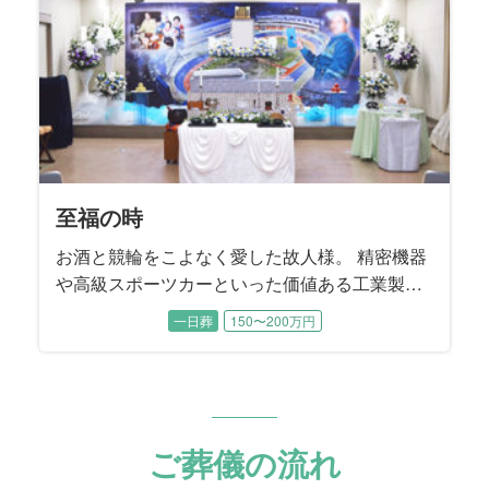
の度のご依頼となりました。
至福の時
お酒と競輪をこよなく愛した故人様。 精密機器
や高級スポーツカーといった価値ある工業製品
を輸送する際に「梱包」する工業包装技能士と
一日葬
150〜200万円
して生涯活躍。 数年前まで現役でお仕事を続け
てこられました。 工業製品を安全に運ぶために
梱包する工業包装技能士は国家資格であり、故
人様は国内で14人目に資格を取得された、まさ
に梱包のプロフェッショナルでした。
ご葬儀の流れ