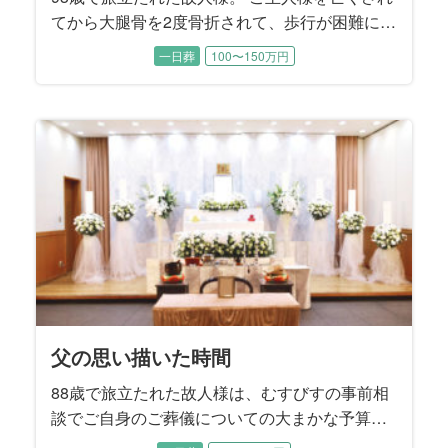
てから大腿骨を2度骨折されて、歩行が困難にな
ったことから晩年は施設でお暮しでした。 施設
一日葬
100〜150万円
では癒し系の楽しい性格から、ちょっとしたア
イドル的な存在でした。 ご逝去後にそれを知っ
たご家族はとても驚かれたそうです。 「コロナ
禍の面会制限でなかなか会うことは出来なかっ
たけれど、やれることは全てやり尽くしまし
た」と喪主を務めるご次女様はおっしゃいまし
た。
父の思い描いた時間
88歳で旅立たれた故人様は、むすびすの事前相
談でご自身のご葬儀についての大まかな予算や
方針についてお決めになられていました。 生前