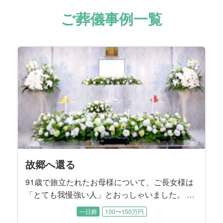
ご葬儀事例一覧
天国からのエール
我が家の太陽
家族の想いを一つに
頑張ったね
我が家のホームグラウンド
旅の数だけある想い
笑顔を再び
私らしさ
泣き笑いのファンファーレ
兄弟の絆
貴女のために
グレートマザー
サクセスストーリー
深い情で繋がっている
不器用な愛
大いなる生涯
おはようの景色
もう一度あの時へ
夜明けの花
魂に刻む母の姿
故郷団欒
「Last Stage」から愛を込めて
思い出よ『涙そうそう』
My father’s Style
魂の還る場所
愛と華
花と旅、母と妻
最愛のご主人のもとへ
旅立ちにカトレアを添えて
帰郷
母の生き方は変わらずに
わが生涯に悔いなし
一に気遣い 二に気遣い
楽しんだ時間は限りなく
見つめる先にある想い
I will tell you what
絆のカタチ
桜の季節に
故郷へ還る
93歳の晩年まで元気にお過ごしだった故人様。 ご逝
94歳で旅立たれた故人様。奇しくも15年前に他界さ
お酒をこよなく愛した故人様。 大好物のお寿司をつ
誕生日を迎える直前に若くして急逝された故人様。
7年間の闘病の末に75歳で旅立たれた故人様。ご入院
大手百貨店のお仕事を長年勤め上げられた故人様。
84歳で旅立たれた故人様は大正琴の師範。 流行歌か
若い頃から都会的で社交性にあふれていた故人様。
ご近所で有名なカミナリ親父として知られていた故
故人様は3人兄弟のご次男、57歳という若さで旅立た
88歳で旅立たれた故人様。 ご長女様の障害をきっか
書家として数々の作品を発表し、国内はもとより広
ご主人様と夫婦二人三脚で貴金属アクセサリーの装
91歳で旅立たれた故人様は、京都生まれの京都育ち
82歳で旅立たれた故人様は終活ノートを遺されてい
百寿を超える102歳という長く尊い生涯に幕を閉じら
毎朝、ご自宅のベランダから荒川の風景を眺めるの
故人様のご趣味はバレーボール。地元のママさんバ
故人様は10年間の闘病の末に66歳で旅立たれまし
この度お手伝いさせていただいたのは、大正、昭
転勤の多いお仕事をされていた故人様。 それでも単
ミュージシャンとして国内外で活動された故人様。
ほんの1ヵ月前までお元気に過ごされていた故人様。
建築士として長年働き続けてきた故人様。 お酒も煙
ご病気で急逝された故人様。 ご家族様の悲しみはと
社交的で明るいお人柄で誰からも愛された故人様。
故人様のご趣味は旅行と草花。ご夫婦で日本全国を
90歳で旅立たれた故人様。 8年前にご主人様のお別
ご自宅でのガーデニングがご趣味だった故人様。 シ
78歳で旅立たれた故人様の生まれ故郷は北海道美瑛
お母様は快活で美意識の高い方でした。 入院中もし
故人様は奥様とご結婚された当時から、「会社を55
晩年、人生のほとんどを過ごされた関西を離れ、東
施設でご逝去された故人様。 ご家族とは最近、コロ
むすびすでご両親のご葬儀をお手伝いさせていただ
最愛の奥様を亡くされたご主人様の悲しみは深く、
ご逝去の前日に70歳のお誕生日を迎えられた故人
大好きな桜の開花を前に83歳で旅立たれた故人様。
91歳で旅立たれたお母様について、ご長女様は
去される2日前にお子様方がお見舞いに行かれて、そ
れたご主人様のお誕生日でした。 とにかく明るいご
まみながら、ハイボールで晩酌されるのが楽しみで
穏やかな優しい性格は誰からも愛されていました。
する以前は草野球チームや会社のＯＢ会などに積極
お嬢様たちが独立された後は、奥様とご一緒に数え
ら邦楽まで多彩な楽曲を演奏して楽しまれていたそ
ご主人様とは銀座の社交ダンスホールで出逢いご結
人様。短気であっても曲がったことや弱い者いじめ
れました。 お式の打ち合わせには喪主を務めるご長
けに、障害のある方たちの居場所をつくるために人
く海外でも感動的な書道パフォーマンスを披露され
飾業を50年間に渡って営んでこられた故人様。ご夫
という生粋の京女。 古き良き文化を守ってきた京都
ました。 ご葬儀のお打ち合わせは、喪主を務める奥
れた故人様。 喪主を務めるご長男様をはじめとする
がお好きだったという奥様。喪主を務めるご主人様
レーボールクラブに所属し、20年近くバレーボール
た。 多趣味で活動的、好奇心旺盛な故人様は、病臥
和、平成、令和の時代を体験して99歳でお旅立にな
身赴任という形は決してとらず、常に家族一緒とい
いくつものバンドに所属して、ロックやJazzなど幅
ご本人もご家族も予期せぬご逝去でした。 経営者と
草もギャンブルも嗜まれなかった故人様のご趣味は
ても深いご様子でした。 この度は故人様が魂となっ
趣味は社交ダンス、足を悪くされてから始めた水泳
めぐり、中でも京都には何度も訪れて四季折々の景
れをお手伝いさせていただいたご縁で、この度もむ
ンプルながらも思いの詰まったご葬儀になるようお
町。大雪山連峰をのぞむ雄大で緑豊かな地として知
っかりメイクされて、すっぴんを見せることはほぼ
歳で辞めて後の人生は楽しく暮らす」とおっしゃっ
京のご長女様のご家族と一緒にお暮しになられた故
ナ禍でお会いできていませんでしたが、ご家族との
いたご縁のある故人様。 あまりにも突然のご逝去で
お打ち合わせの席でもご葬儀と向き合うことが本当
様。の宝物はご家族でした。 総合流通グループにお
そのことで逆に「桜の時期を迎えるたび、きっと母
「とても我慢強い人」とおっしゃいました。 夫
れを待ってからお旅立ちになりました。 故人様のご
性格だったという故人様は、ご家族にとって太陽の
した。 そのお酒を入院中は一切口にできなかった故
喪主を務めるお母様は、今年4月にご主人様を亡くさ
的にご参加されて、仲間の皆さんとの交流を楽しま
切れないほどご旅行されたそうです。 写真がご趣味
うです。 3年前にご主人様のお別れをお手伝いさせて
婚されました。 お元気だった頃はお洒落をしてご長
が大嫌いな実直なご性格でした。 大の競馬ファンで
男様と三男様もご同席いただきました。 ご兄弟の絆
生の大半を費やし、ご自身のことを顧みることはな
てきた故人様。 その功績は日本で活躍する美術家を
婦仲がとても良くて、職場でも家庭でも四六時中ご
のお寿司屋さんに嫁ぎ、女将として京都一筋で生き
様と『むすびすクラブ』にご入会いただいているご
三人のお子様たちは、激動の時代を生き抜いてこら
も奥様と一緒に四季折々の草花を眺めていらしたそ
に打ち込んでいらっしゃいました。 練習や試合を通
する以前は梨づくりも手がけられていたそうです。
った故人様です。 一世紀近くをご家族のために懸命
うスタイルをつらぬかれたそうです。 ご趣味の釣り
広いジャンルで抜群のギターテクニックを披露して
して人生を謳歌された故人様は、野球、麻雀、スキ
クルマ。 スバル360にはじまり、ブルーバード、ハ
た後、還られる場所はどこか。 ご家族様と一緒に考
もみるみる上達されたそうです。 晩年、よくお聴き
色を楽しまれたそうです。 自宅のお庭の手入れを欠
すびすにご依頼をいただきました。 お母様とお父様
手伝いさせていただきました。
られる美瑛町は、多くの日本映画のロケ地にもなっ
無かったそうです。 ご葬儀の打ち合わせから当日の
ていたそうです。 その言葉どおり大手精密機器メー
人様。 祭壇を飾るメモリアルスクリーンには、しっ
お時間を一番に大切に過ごされてきた方でした。 こ
した。 喪主は一人息子のご長男様、施主は奥様が務
におつらいご様子でした。 そんなご主人様から奥様
勤めでいらした喪主様は転勤も多く、故人様はご家
のことを思い出すでしょう」とお二人の娘様はおっ
のため、子供のために労をいとわず家庭を守
家族葬
一般葬
一般葬
家族葬
一日葬
一日葬
一日葬
一日葬
一日葬
一日葬
家族葬
一日葬
一日葬
一日葬
一日葬
一日葬
一日葬
一日葬
一日葬
一日葬
家族葬
一般葬
一日葬
家族葬
家族葬
一日葬
一日葬
一般葬
家族葬
一日葬
一日葬
一日葬
一日葬
一日葬
家族葬
一日葬
一日葬
一日葬
一日葬
200万円以上〜
200万円以上〜
200万円以上〜
200万円以上〜
200万円以上〜
100〜150万円
100〜150万円
100〜150万円
150〜200万円
100〜150万円
150〜200万円
100〜150万円
100〜150万円
100〜150万円
150〜200万円
150〜200万円
100〜150万円
150〜200万円
150〜200万円
100〜150万円
100〜150万円
100〜150万円
100〜150万円
100〜150万円
100〜150万円
100〜150万円
100〜150万円
150〜200万円
100〜150万円
100〜150万円
100〜150万円
50〜100万円
50〜100万円
50〜100万円
50〜100万円
50〜100万円
50〜100万円
50〜100万円
50〜100万円
自宅で行われたお打ち合わせには、ご長男様、ご次
ような存在。 ご家庭でもご近所でも故人様を慕って
人様のために、ご家族は最後に好きなお酒をいっぱ
れたばかり。 長年一緒に暮らしてきた大切なご家族
れていたそうです。 ご趣味は野球。 ご自分がプレー
だった故人様。 旅先ではご夫婦の思い出のポートレ
いただいたご縁でご依頼をいただきました。 施主を
女様と一緒に都内のホテルを巡り、ランチやティー
あった故人様は、レース予想が的中したときは家族
はとても強く、コロナ過で病院の面会できなかった
かったそうです。 だからこそご家族は、一人でも多
収録した『美術家名鑑』にも掲載されました。 喪主
一緒に過ごされたそうです。 その最愛のご主人様は
てこられたそうです。 仕事に熱心でしっかり者だっ
長女様が終活ノートのご遺志に沿ったかたちで進め
れたお母様を、お身内のみで穏やかに送り出してあ
うです。 お子様のいないご夫婦にとって植物は子供
じて世代を超えたご友人も多く、お元気だった頃に
ご長男様は、「搬送で病院を出発した朝方、綺麗な
に生き抜いてこられた御曾祖母様を送るために、お
でよく出かけられたスポットは、故人様の故郷でも
きました。 この度はそんな輝く姿をもう一度感じて
ー、ゴルフ、旅行など若かりし頃から好奇心旺盛で
コスカ、ケンメリのスカイライン、フェアレディZ、
え、その場所へ向かえるようなご葬儀となるように
になっていた音楽は演歌……ではなく、ソウル界の
かさず、ご長男様からプレゼントされたクレマチス
はお子様方から見ても仲の良いご夫婦だったそうで
ています。 お母様を亡くされたご姉妹は、「もう一
運営、ご葬儀後の諸手続きは三人のお嬢様が話し合
カーを55歳で早期退職されてから82歳でご逝去され
かりと送り出してあげたいというご家族様の想いを
の度はご家族で楽しまれたお時間を振り返るご葬儀
められました。また、故人様のお姉様もリモートで
への強い想いが垣間見えたのは、「家族だけの葬儀
族そろって全国をめぐりました。 ３人のお孫様にも
しゃいました。桜の季節を迎えるたびに、大好きな
り、自分のことに時間を使っているのを見たこ