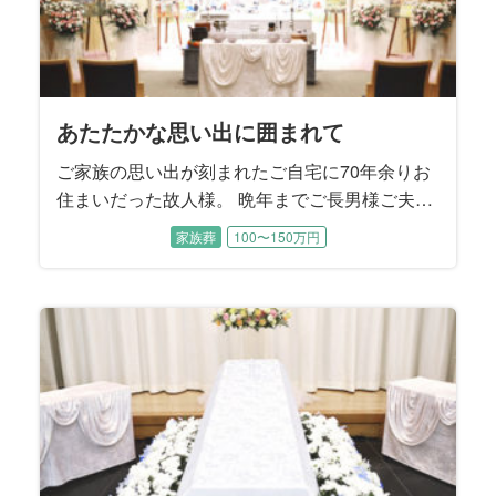
あたたかな思い出に囲まれて
ご家族の思い出が刻まれたご自宅に70年余りお
住まいだった故人様。 晩年までご長男様ご夫婦
とお孫様に囲まれて過ごされました。 ご性格は
家族葬
100〜150万円
明るくてとても活動的、地元にはお友達もたく
さんおいでになり、いつも色々なことに挑戦さ
れていたそうです。 この度は8年前にご主人様
のお見送りをお手伝いさせていただいたご縁で
ご依頼をいただきました。