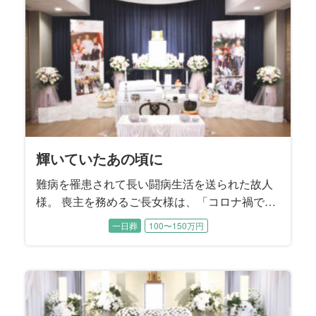
を振り返りながら故人様を偲ばれました。
輝いていたあの頃に
難病を罹患されて長い闘病生活を送られた故人
様。 喪主を務めるご長女様は、「コロナ禍で家
族もほとんど面会できない日々が続いていた」
一日葬
100〜150万円
とおっしゃいました。 最後のお別れの時間だけ
は、お母様のそばに寄り添ってあげたい。晩年
のお姿だけでなく、元気で輝いていた頃のお母
様の思い出に囲まれたご葬儀にすることを望ま
れました。