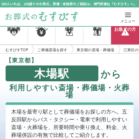
100人いれば、100通りのお葬式。葬儀・家族葬のご相談は、専門葬儀社「むすびす」へ。
メニュー
家族葬
プラン
場所
事例
お急ぎの方
むすびすTOP
ご葬儀斎場を探す
東京都の斎場・葬儀場
江東区の
【東京都】
木場駅
から
利用しやすい斎場・葬儀場・火葬
場
木場を最寄り駅として葬儀場をお探しの方へ。五
反田駅からバス・タクシー・電車で利用しやすい
斎場・火葬場を、所要時間や乗り換え、料金、火
葬場併設の有無で比較してご紹介します。