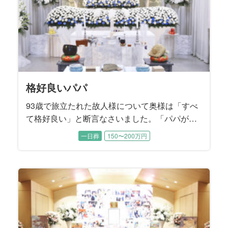
格好良いパパ
93歳で旅立たれた故人様について奥様は「すべ
て格好良い」と断言なさいました。「パパが全
部やってくれたから、私は何も出来なく
一日葬
150〜200万円
て……」と肩を落として涙するお母様に、二人
の息子様たちが寄り添いながらお打ち合わせは
進みました。 読書家で音楽鑑賞がご趣味だった
無口でダンディな故人様を『格好良く送る』こ
とがご葬儀のテーマになりました。