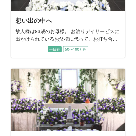
想い出の中へ
故人様は83歳のお母様。 お泊りデイサービスに
出かけられているお父様に代って、お打ち合わ
せは喪主であるご長女様と旦那様にご同席いた
一日葬
50〜100万円
だきました。 お父様は施主をお務めになりま
す。 ご長女様はお父様の記憶に残るようなお式
を執り行うことで、お母様を亡くされたお父様
が今後もしっかり生きていけるようなお別れに
することを望まれました。