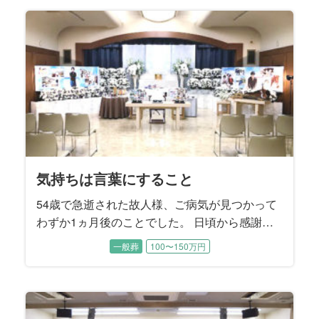
気だった頃は、お二人で手を繋ぎながらお散歩
されていたそうです。 子供たちから見てもとて
も仲睦まじいご夫婦でした。
気持ちは言葉にすること
54歳で急逝された故人様、ご病気が見つかって
わずか1ヵ月後のことでした。 日頃から感謝は
言葉にしなければ伝わらないというお考えをお
一般葬
100〜150万円
持ちだった故人様。 奥様へ1日1回「ありがと
う」と言葉にして感謝のお気持ちを伝えていた
そうです。 昨年、むすびすで奥様のご親族のご
葬儀をお手伝いさせていただいたことから、こ