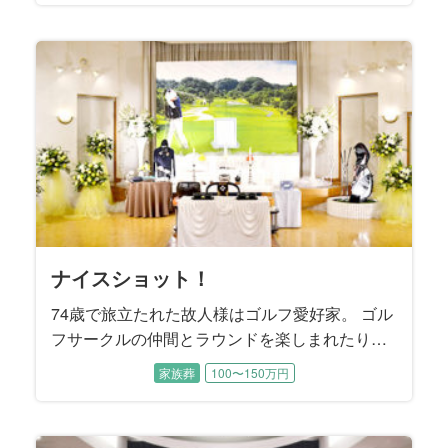
男様、ご長女様が揃ってご同席いただき、お母様を
人が集まりました。 介護施設にご入居されてからも
い飲ませてあげたいとおっしゃいました。 2人のお嬢
を、短い間に2人も亡くされた哀傷はとても深いもの
するのはもちろん、高校野球の観戦が特にお好きだ
ートを撮影して、デジタルフォトフレームに保存し
務められたご長女様から、「両親は仲睦まじい夫婦
タイムを楽しまれたそうです。
を焼肉屋へ連れて行き、ご馳走するのを楽しみにさ
分、故人様をしっかりお見送りしたいというご要望
くの皆様が故人様へ「お疲れ様」の気持ちを伝える
を務めたご次女様は、「母は茶道、華道、合気道と
昨年4月にご逝去されましたが、ご家族は故人様の体
た故人様。 「接客が好きで、賑やかなもの好きだっ
られました。 寡黙であったという故人様の終活ノー
げることを望まれました。
のように大切な存在。だからこそハイビスカスなど
はチームメイトの皆さんと頻繁にご旅行を楽しまれ
朝日に桜がチラチラと舞っていました。その時、明
子様からひ孫様までのご親族の皆様が集いました。
ある瀬戸内海。 この度のご葬儀では、そんな海をバ
いただけるようなご葬儀となりました。
行動力のある方でした。
ポルシェ、メルセデスベンツといった錚々たる名車
お手伝いさせていただきました。
レジェンド“JB”こと、ジェームス・ブラウンのファン
は鉢植えにして美し花を咲かせました。
す。 「父が待つ天国へ、母を送り出してあげたい」
度、母を北海道に連れて行ってあげたかった」とお
いながらお決めになりました。
るまで、趣味の絵画を描き、大学の友達と終生にわ
込めて、故人様が長年住まわれた奈良県のご実家の
をご提案させていただきました。
打合せに参加され、お式の当日もいろいろなフォロ
にしたい」というお言葉でした。
恵まれて、大変可愛がられていた故人様にとって、
お母様の姿が感じられる最後のお別れの場となりま
とがないと言います。 生まれ故郷の長野県への
どのようにお見送りするかご兄弟で話し合われまし
面倒見の良さは変わることなく、故人様のまわりは
様とお孫様たちご家族が想いを一つにして、お父様
です。
ったいうことです。 3人のお子様たちが小さかった
てご鑑賞されていました。
で、母はいくつになっても父のことを“ちゃん付け”で
れていたそうです。
を伺いました。
ことのできる、ゆっくりとしたお別れの時間をご希
道とつくものを鍛錬してきた努力家でした」とお話
調を深慮して、ご主人様がお亡くなりになったこと
た母をしっかり送ってあげたい」とご長女様はおっ
トには、ご家族も知らなかった故人様の想いやこだ
育てるが難しい植物であっても、丹精込めて世話す
たそうです。
るい世界に父は往くのだと思いました」とおっしゃ
ックに家族の時間を過ごしていただくご葬儀を提案
を乗り継いでこられたカーマニアでした。
ク・サウンドでした。
ご姉弟様はそう望まれました。
っしゃいました。
たって交流し、楽しく充実した日々を過ごされまし
お写真を中心に、お人柄の偲ばれるスナップを散り
ーをして下さいました。
ご家族が一番の宝物でした。
した。
想い入れが深かったという故人様へ、お式では
た。
いつも笑顔と笑い声に満ちていたそうです。
と別杯を酌み交わします。
頃、故人様とキャッチボールした思い出をお話くだ
呼んでいました」と教えて下さいました。
望になりました。
くださいました。
を最期までお伝えしなかったそうです。 ご長男様
しゃいました。
わりが記載されていました。
ることで美しい花を咲かせました。
いました。
させていただきました。
た。
ばめました。
故郷の趣きをお届けしたいと考えました。
さいました。
は、「天国で父と再会したら、きっと母は驚くでし
ょうね」と仰いました。
ナイスショット！
74歳で旅立たれた故人様はゴルフ愛好家。 ゴル
フサークルの仲間とラウンドを楽しまれたり、
ゴルフコンペにも数多く参加されました。 プレ
家族葬
100〜150万円
ー後の飲み会ではメンバーと親睦を深められた
そうです。 お通夜にはゴルフサークルの皆様も
駆けつけて下さり、一緒にラウンドした思い出