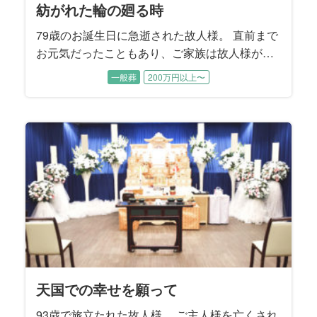
紡がれた輪の廻る時
79歳のお誕生日に急逝された故人様。 直前まで
お元気だったこともあり、ご家族は故人様が旅
立たれたことをまだ実感できないご様子でし
一般葬
200万円以上〜
た。 性格が明るくて世話焼き、頼まれると嫌と
言えない故人様はお友達も多く、周りからとて
も信頼されていました。 ご家族に向ける愛情も
同じで、奥様やお子様方を様々な場面で支えて
こられたそうです。 そんな故人様への大きな感
謝を込めて、ご家族はしっかり送ってあげたい
とおっしゃいました。
天国での幸せを願って
93歳で旅立たれた故人様。 ご主人様を亡くされ