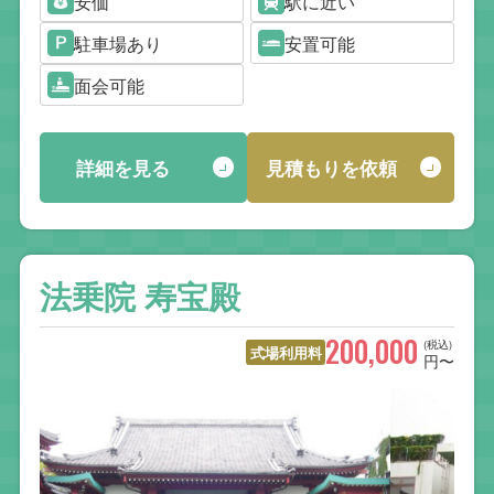
安価
駅に近い
駐車場あり
安置可能
面会可能
詳細を見る
見積もりを依頼
法乗院 寿宝殿
200,000
(税込)
式場利用料
円〜