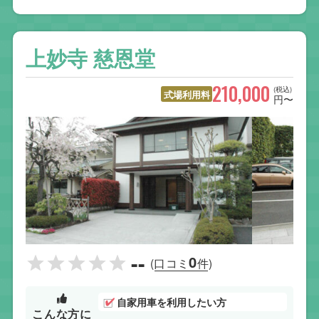
上妙寺 慈恩堂
210,000
(税込)
式場利用料
円〜
--
0
(口コミ
件)
自家用車を利用したい方
こんな方に