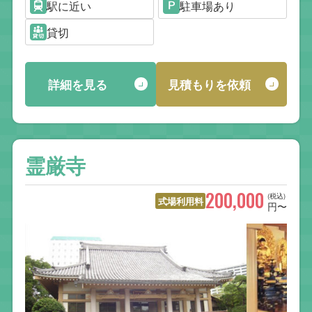
駅に近い
駐車場あり
貸切
詳細を見る
見積もりを依頼
霊厳寺
200,000
(税込)
式場利用料
円〜