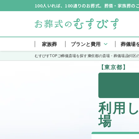
100人いれば、100通りのお葬式。葬儀・家族葬
家族葬
プランと費用
葬儀場
むすびすTOP
ご葬儀斎場を探す
東京都の斎場・葬儀場
品川区
【東京都】
利用
場