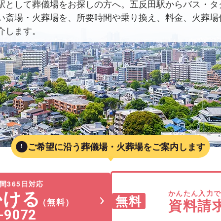
駅として葬儀場をお探しの方へ。五反田駅からバス・タ
い斎場・火葬場を、所要時間や乗り換え、料金、火葬場
介します。
ご希望に沿う葬儀場・火葬場をご案内します
間365日対応
かける
かんたん入力
無料
資料請
（無料）
-9072