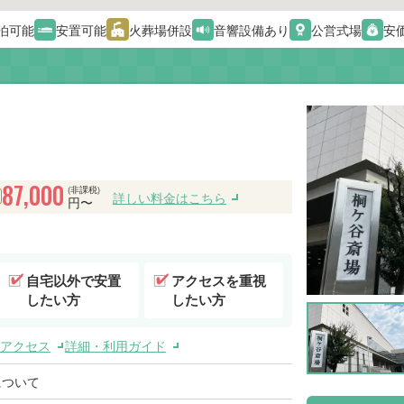
泊可能
安置可能
火葬場併設
音響設備あり
公営式場
安
87,000
(非課税)
詳しい料金はこちら
円〜
自宅以外で安置
アクセスを重視
したい方
したい方
アクセス
詳細・利用ガイド
について