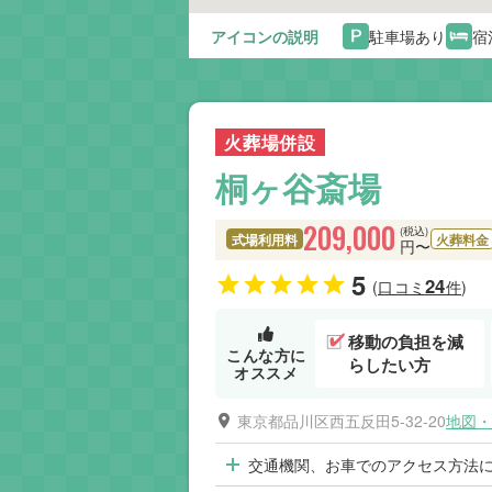
アイコンの説明
駐車場あり
宿
火葬場併設
桐ヶ谷斎場
209,000
(税込)
式場利用料
火葬料金
円〜
5
24
(口コミ
件)
移動の負担を減
こんな方に
らしたい方
オススメ
東京都品川区西五反田5-32-20
地図・
交通機関、お車でのアクセス方法