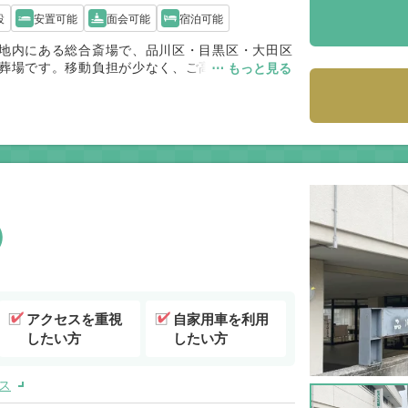
設
安置可能
面会可能
宿泊可能
地内にある総合斎場で、品川区・目黒区・大田区
葬場です。移動負担が少なく、ご高齢の参列者に
⋯ もっと見る
一方で、式場使用料・火葬料は都内でも高水準の
するとアクセスの良さ、移動負担の少なさを重視
は他斎場より上振れしやすいです。
）
アクセスを重視
自家用車を利用
したい方
したい方
ス