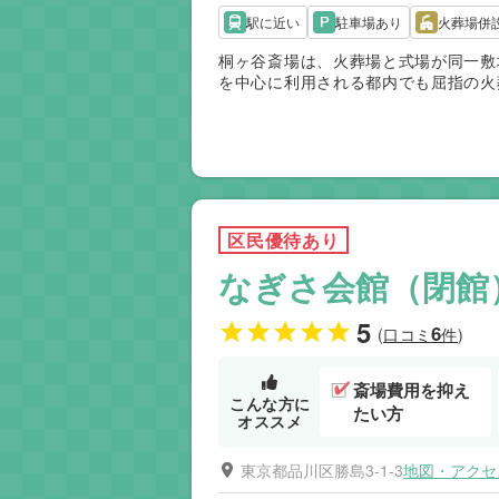
駅に近い
駐車場あり
火葬場併
桐ヶ谷斎場は、火葬場と式場が同一敷
を中心に利用される都内でも屈指の火
も使いやすい点が評価されています。
ため、費用面の確認は重要です。総合
するご家族に適した斎場ですが、費用
区民優待あり
なぎさ会館（閉館
5
6
(口コミ
件)
斎場費用を抑え
こんな方に
たい方
オススメ
東京都品川区勝島3-1-3
地図・アクセ