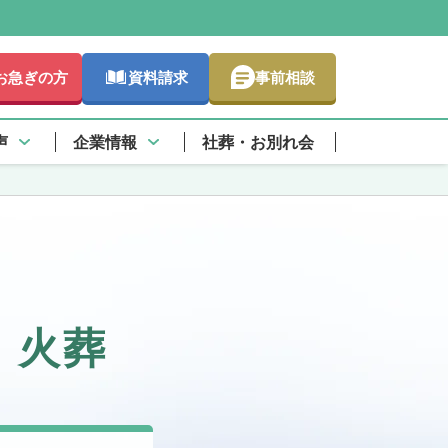
お急ぎの方
資料請求
事前相談
声
企業情報
社葬・お別れ会
・火葬