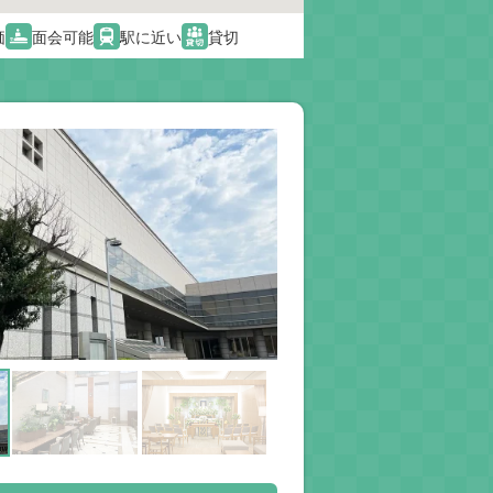
価
面会可能
駅に近い
貸切