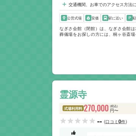
交通機関、お車でのアクセス方法
公営式場
安価
駅に近い
なぎさ会館（閉館）は、なぎさ会館は2
葬儀場をお探しの方には、桐ヶ谷斎場
霊源寺
270,000
(税込)
式場利用料
円〜
--
0
(口コミ
件)