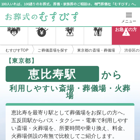
100人いれば、100通りのお葬式。葬儀・家族葬のご相談は、専門葬儀社「むすびす」へ。
メニュー
家族葬
プラン
場所
事例
お急ぎの方
むすびすTOP
ご葬儀斎場を探す
東京都の斎場・葬儀場
渋谷区の
【東京都】
恵比寿駅
から
利用しやすい斎場・葬儀場・火葬
場
恵比寿を最寄り駅として葬儀場をお探しの方へ。
五反田駅からバス・タクシー・電車で利用しやす
い斎場・火葬場を、所要時間や乗り換え、料金、
火葬場併設の有無で比較してご紹介します。