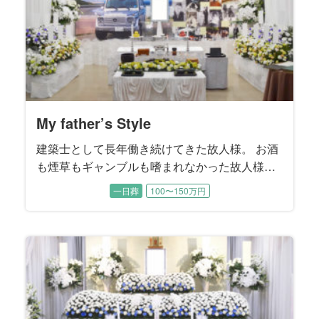
My father’s Style
建築士として長年働き続けてきた故人様。 お酒
も煙草もギャンブルも嗜まれなかった故人様の
ご趣味はクルマ。 スバル360にはじまり、ブル
一日葬
100〜150万円
ーバード、ハコスカ、ケンメリのスカイライ
ン、フェアレディZ、ポルシェ、メルセデスベン
ツといった錚々たる名車を乗り継いでこられた
カーマニアでした。