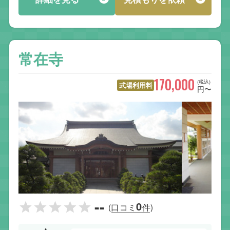
常在寺
170,000
(税込)
式場利用料
円〜
--
0
(口コミ
件)