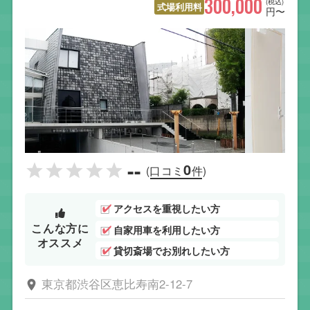
300,000
(税込)
式場利用料
円〜
--
0
(口コミ
件)
アクセスを重視したい方
こんな方に
自家用車を利用したい方
オススメ
貸切斎場でお別れしたい方
東京都渋谷区恵比寿南2-12-7