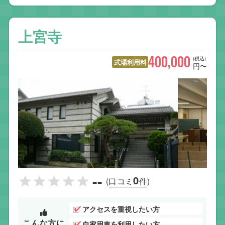
上宮寺
400,000
(税込)
式場利用料
円〜
--
0
(口コミ
件)
アクセスを重視したい方
こんな方に
自家用車を利用したい方