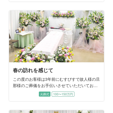
きで、ご苦労も絶えなかったそうです。 さらに
故人様は、持病もお持ちで、痛みと向き合って
過ごされていました。
春の訪れを感じて
この度のお客様は3年前にむすびすで故人様の旦
那様のご葬儀をお手伝いさせていただいてお
り、2度目のご依頼になります。 旦那様のご葬
火葬式
100〜150万円
儀は神式でお見送りしましたが、「お花で見送
ってほしい」というのが故人様の生前のご希
望。 その願いをかなえるため、今回は無宗教出