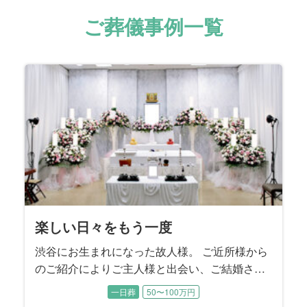
ご葬儀事例一覧
楽しい日々をもう一度
渋谷にお生まれになった故人様。 ご近所様から
のご紹介によりご主人様と出会い、ご結婚され
ました。 お子様からお人柄をうかがうと「忍耐
一日葬
50〜100万円
の人」だったとのこと。 ご主人様はお酒が大好