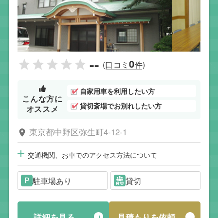
--
0
(口コミ
件)
自家用車を利用したい方
こんな方に
貸切斎場でお別れしたい方
オススメ
東京都中野区弥生町4-12-1
交通機関、お車でのアクセス方法について
駐車場あり
貸切
詳細を見る
見積もりを依頼