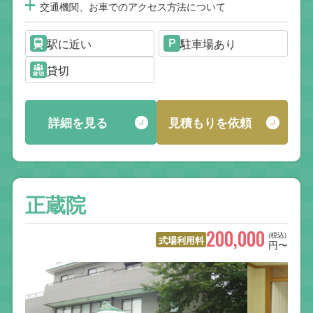
交通機関、お車でのアクセス方法について
駅に近い
駐車場あり
貸切
詳細を見る
見積もりを依頼
正蔵院
200,000
(税込)
式場利用料
円〜