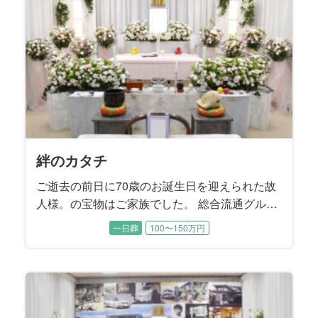
棺式でしっかりとお花をご用意させていただき
ました。
絆のカタチ
ご逝去の前日に70歳のお誕生日を迎えられた故
人様。の宝物はご家族でした。 総合流通グルー
プにお勤めでいらした喪主様は転勤も多く、故
一日葬
100〜150万円
人様はご家族そろって全国をめぐりました。 ３
人のお孫様にも恵まれて、大変可愛がられてい
た故人様にとって、ご家族が一番の宝物でし
た。