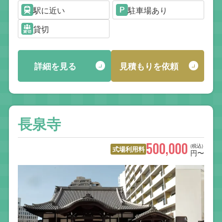
駅に近い
駐車場あり
貸切
詳細を見る
見積もりを依頼
長泉寺
500,000
(税込)
式場利用料
円〜