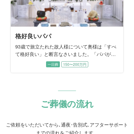
格好良いパパ
93歳で旅立たれた故人様について奥様は「すべ
て格好良い」と断言なさいました。「パパが全
部やってくれたから、私は何も出来なく
一日葬
150〜200万円
て……」と肩を落として涙するお母様に、二人
の息子様たちが寄り添いながらお打ち合わせは
進みました。 読書家で音楽鑑賞がご趣味だった
無口でダンディな故人様を『格好良く送る』こ
とがご葬儀のテーマになりました。
ご葬儀の流れ
ご依頼をいただいてから､通夜･告別式､アフターサポート
までの流れをご紹介します。