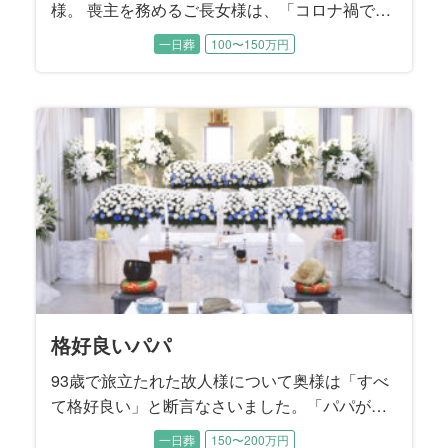
様。 喪主を務めるご長女様は、「コロナ禍で家
族もほとんど面会できない日々が続いていた」
一日葬
100〜150万円
とおっしゃいました。 最後のお別れの時間だけ
は、お母様のそばに寄り添ってあげたい。晩年
のお姿だけでなく、元気で輝いていた頃のお母
様の思い出に囲まれたご葬儀にすることを望ま
れました。
格好良いパパ
93歳で旅立たれた故人様について奥様は「すべ
て格好良い」と断言なさいました。「パパが全
部やってくれたから、私は何も出来なく
一日葬
150〜200万円