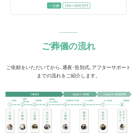
を輸送する際に「梱包」する工業包装技能士と
一日葬
150〜200万円
して生涯活躍。 数年前まで現役でお仕事を続け
てこられました。 工業製品を安全に運ぶために
梱包する工業包装技能士は国家資格であり、故
人様は国内で14人目に資格を取得された、まさ
に梱包のプロフェッショナルでした。
ご葬儀の流れ
ご依頼をいただいてから､通夜･告別式､アフターサポート
までの流れをご紹介します。