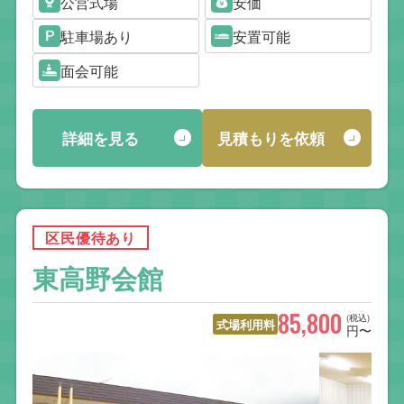
公営式場
安価
駐車場あり
安置可能
面会可能
詳細を見る
見積もりを依頼
区民優待あり
東高野会館
85,800
(税込)
式場利用料
円〜