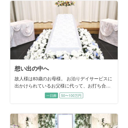
れていたそうです。 この度は8年前にご主人様
のお見送りをお手伝いさせていただいたご縁で
ご依頼をいただきました。
想い出の中へ
故人様は83歳のお母様。 お泊りデイサービスに
出かけられているお父様に代って、お打ち合わ
せは喪主であるご長女様と旦那様にご同席いた
一日葬
50〜100万円
だきました。 お父様は施主をお務めになりま
す。 ご長女様はお父様の記憶に残るようなお式
を執り行うことで、お母様を亡くされたお父様
が今後もしっかり生きていけるようなお別れに