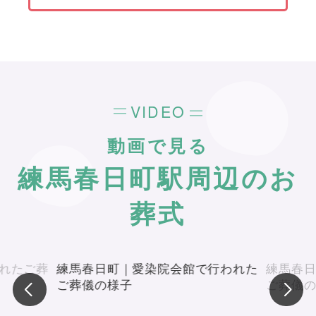
VIDEO
動画で見る
練馬春日町駅周辺のお
葬式
れたご葬
練馬春日町｜愛染院会館で行われた
練馬春
ご葬儀の様子
ご葬儀