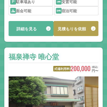
駐車場あり
安置可能
面会可能
宿泊可能
詳細を見る
見積もりを依頼
福泉禅寺 唯心堂
200,000
(税込)
式場利用料
円〜