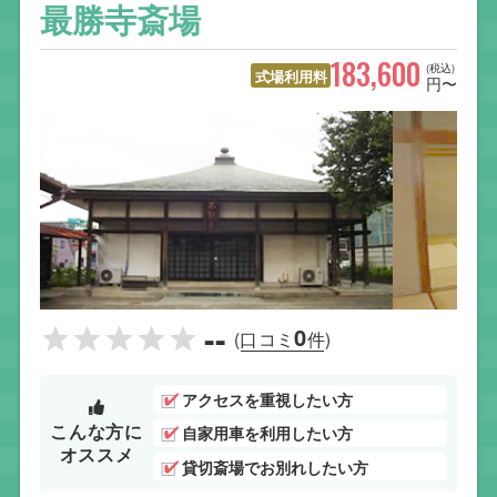
最勝寺斎場
183,600
(税込)
式場利用料
円〜
--
0
(口コミ
件)
アクセスを重視したい方
こんな方に
自家用車を利用したい方
オススメ
貸切斎場でお別れしたい方