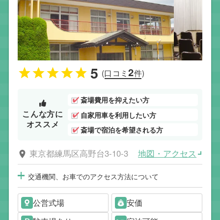
5
2
(口コミ
件)
斎場費用を抑えたい方
こんな方に
自家用車を利用したい方
オススメ
斎場で宿泊を希望される方
地図・アクセス
東京都練馬区高野台3-10-3
交通機関、お車でのアクセス方法について
公営式場
安価