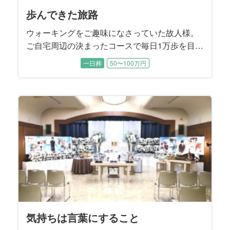
歩んできた旅路
ウォーキングをご趣味になさっていた故人様。
ご自宅周辺の決まったコースで毎日1万歩を目標
に歩かれていたこともあり、88歳で旅立たれる
一日葬
50〜100万円
直前まで大きなご病気をすることなくお過ごし
でした。 ４年前にご逝去されたご主人様がお元
気だった頃は、お二人で手を繋ぎながらお散歩
されていたそうです。 子供たちから見てもとて
も仲睦まじいご夫婦でした。
気持ちは言葉にすること