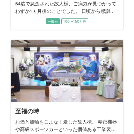
54歳で急逝された故人様、ご病気が見つかって
わずか1ヵ月後のことでした。 日頃から感謝は
言葉にしなければ伝わらないというお考えをお
一般葬
100〜150万円
持ちだった故人様。 奥様へ1日1回「ありがと
う」と言葉にして感謝のお気持ちを伝えていた
そうです。 昨年、むすびすで奥様のご親族のご
葬儀をお手伝いさせていただいたことから、こ
の度のご依頼となりました。
至福の時
お酒と競輪をこよなく愛した故人様。 精密機器
や高級スポーツカーといった価値ある工業製品