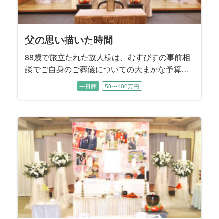
父の思い描いた時間
88歳で旅立たれた故人様は、むすびすの事前相
談でご自身のご葬儀についての大まかな予算や
方針についてお決めになられていました。 生前
一日葬
50〜100万円
から奥様と2人の息子様には、「葬儀社に話しは
通してあるから、後のことは葬儀社へ」とお話
されていたそうです。 お打ち合わせでは、故人
様が遺された『エンディングノート』の内容に
沿うかたちで、お式を進めていくことに決まり
ました。