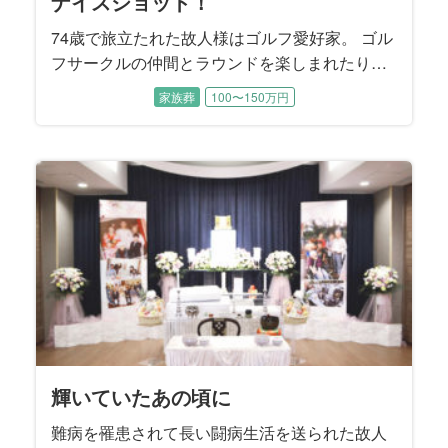
ナイスショット！
74歳で旅立たれた故人様はゴルフ愛好家。 ゴル
フサークルの仲間とラウンドを楽しまれたり、
ゴルフコンペにも数多く参加されました。 プレ
家族葬
100〜150万円
ー後の飲み会ではメンバーと親睦を深められた
そうです。 お通夜にはゴルフサークルの皆様も
駆けつけて下さり、一緒にラウンドした思い出
を振り返りながら故人様を偲ばれました。
輝いていたあの頃に
難病を罹患されて長い闘病生活を送られた故人