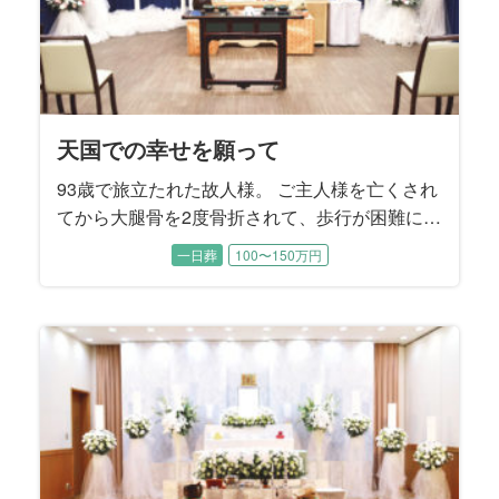
天国での幸せを願って
93歳で旅立たれた故人様。 ご主人様を亡くされ
てから大腿骨を2度骨折されて、歩行が困難にな
ったことから晩年は施設でお暮しでした。 施設
一日葬
100〜150万円
では癒し系の楽しい性格から、ちょっとしたア
イドル的な存在でした。 ご逝去後にそれを知っ
たご家族はとても驚かれたそうです。 「コロナ
禍の面会制限でなかなか会うことは出来なかっ
たけれど、やれることは全てやり尽くしまし
た」と喪主を務めるご次女様はおっしゃいまし
た。