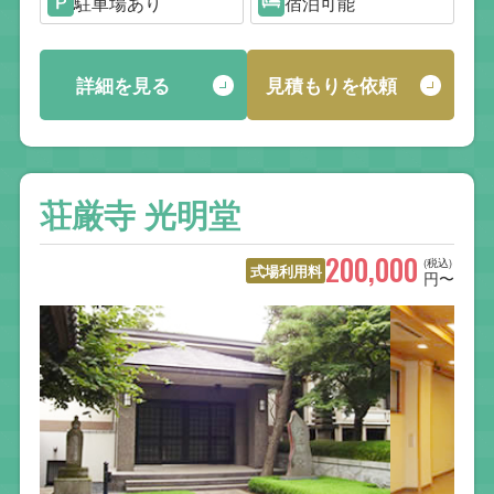
駐車場あり
宿泊可能
詳細を見る
見積もりを依頼
荘厳寺 光明堂
200,000
(税込)
式場利用料
円〜