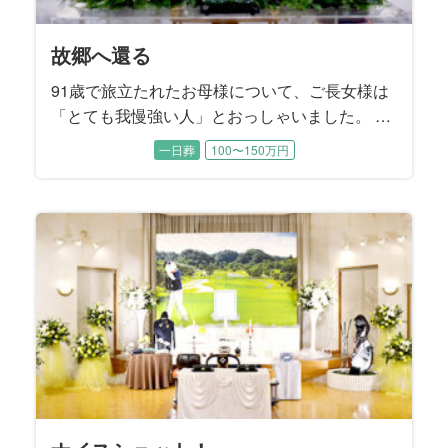
天国からのエール
我が家の太陽
家族の想いを一つに
頑張ったね
我が家のホームグラウンド
旅の数だけある想い
笑顔を再び
私らしさ
泣き笑いのファンファーレ
兄弟の絆
貴女のために
グレートマザー
サクセスストーリー
深い情で繋がっている
不器用な愛
大いなる生涯
おはようの景色
もう一度あの時へ
夜明けの花
魂に刻む母の姿
故郷団欒
「Last Stage」から愛を込めて
思い出よ『涙そうそう』
My father’s Style
魂の還る場所
愛と華
花と旅、母と妻
最愛のご主人のもとへ
旅立ちにカトレアを添えて
帰郷
母の生き方は変わらずに
わが生涯に悔いなし
一に気遣い 二に気遣い
楽しんだ時間は限りなく
見つめる先にある想い
I will tell you what
絆のカタチ
桜の季節に
故郷へ還る
93歳の晩年まで元気にお過ごしだった故人様。 ご逝
94歳で旅立たれた故人様。奇しくも15年前に他界さ
お酒をこよなく愛した故人様。 大好物のお寿司をつ
誕生日を迎える直前に若くして急逝された故人様。
7年間の闘病の末に75歳で旅立たれた故人様。ご入院
大手百貨店のお仕事を長年勤め上げられた故人様。
84歳で旅立たれた故人様は大正琴の師範。 流行歌か
若い頃から都会的で社交性にあふれていた故人様。
ご近所で有名なカミナリ親父として知られていた故
故人様は3人兄弟のご次男、57歳という若さで旅立た
88歳で旅立たれた故人様。 ご長女様の障害をきっか
書家として数々の作品を発表し、国内はもとより広
ご主人様と夫婦二人三脚で貴金属アクセサリーの装
91歳で旅立たれた故人様は、京都生まれの京都育ち
82歳で旅立たれた故人様は終活ノートを遺されてい
百寿を超える102歳という長く尊い生涯に幕を閉じら
毎朝、ご自宅のベランダから荒川の風景を眺めるの
故人様のご趣味はバレーボール。地元のママさんバ
故人様は10年間の闘病の末に66歳で旅立たれまし
この度お手伝いさせていただいたのは、大正、昭
転勤の多いお仕事をされていた故人様。 それでも単
ミュージシャンとして国内外で活動された故人様。
ほんの1ヵ月前までお元気に過ごされていた故人様。
建築士として長年働き続けてきた故人様。 お酒も煙
ご病気で急逝された故人様。 ご家族様の悲しみはと
社交的で明るいお人柄で誰からも愛された故人様。
故人様のご趣味は旅行と草花。ご夫婦で日本全国を
90歳で旅立たれた故人様。 8年前にご主人様のお別
ご自宅でのガーデニングがご趣味だった故人様。 シ
78歳で旅立たれた故人様の生まれ故郷は北海道美瑛
お母様は快活で美意識の高い方でした。 入院中もし
故人様は奥様とご結婚された当時から、「会社を55
晩年、人生のほとんどを過ごされた関西を離れ、東
施設でご逝去された故人様。 ご家族とは最近、コロ
むすびすでご両親のご葬儀をお手伝いさせていただ
最愛の奥様を亡くされたご主人様の悲しみは深く、
ご逝去の前日に70歳のお誕生日を迎えられた故人
大好きな桜の開花を前に83歳で旅立たれた故人様。
91歳で旅立たれたお母様について、ご長女様は
去される2日前にお子様方がお見舞いに行かれて、そ
れたご主人様のお誕生日でした。 とにかく明るいご
まみながら、ハイボールで晩酌されるのが楽しみで
穏やかな優しい性格は誰からも愛されていました。
する以前は草野球チームや会社のＯＢ会などに積極
お嬢様たちが独立された後は、奥様とご一緒に数え
ら邦楽まで多彩な楽曲を演奏して楽しまれていたそ
ご主人様とは銀座の社交ダンスホールで出逢いご結
人様。短気であっても曲がったことや弱い者いじめ
れました。 お式の打ち合わせには喪主を務めるご長
けに、障害のある方たちの居場所をつくるために人
く海外でも感動的な書道パフォーマンスを披露され
飾業を50年間に渡って営んでこられた故人様。ご夫
という生粋の京女。 古き良き文化を守ってきた京都
ました。 ご葬儀のお打ち合わせは、喪主を務める奥
れた故人様。 喪主を務めるご長男様をはじめとする
がお好きだったという奥様。喪主を務めるご主人様
レーボールクラブに所属し、20年近くバレーボール
た。 多趣味で活動的、好奇心旺盛な故人様は、病臥
和、平成、令和の時代を体験して99歳でお旅立にな
身赴任という形は決してとらず、常に家族一緒とい
いくつものバンドに所属して、ロックやJazzなど幅
ご本人もご家族も予期せぬご逝去でした。 経営者と
草もギャンブルも嗜まれなかった故人様のご趣味は
ても深いご様子でした。 この度は故人様が魂となっ
趣味は社交ダンス、足を悪くされてから始めた水泳
めぐり、中でも京都には何度も訪れて四季折々の景
れをお手伝いさせていただいたご縁で、この度もむ
ンプルながらも思いの詰まったご葬儀になるようお
町。大雪山連峰をのぞむ雄大で緑豊かな地として知
っかりメイクされて、すっぴんを見せることはほぼ
歳で辞めて後の人生は楽しく暮らす」とおっしゃっ
京のご長女様のご家族と一緒にお暮しになられた故
ナ禍でお会いできていませんでしたが、ご家族との
いたご縁のある故人様。 あまりにも突然のご逝去で
お打ち合わせの席でもご葬儀と向き合うことが本当
様。の宝物はご家族でした。 総合流通グループにお
そのことで逆に「桜の時期を迎えるたび、きっと母
「とても我慢強い人」とおっしゃいました。 夫
れを待ってからお旅立ちになりました。 故人様のご
性格だったという故人様は、ご家族にとって太陽の
した。 そのお酒を入院中は一切口にできなかった故
喪主を務めるお母様は、今年4月にご主人様を亡くさ
的にご参加されて、仲間の皆さんとの交流を楽しま
切れないほどご旅行されたそうです。 写真がご趣味
うです。 3年前にご主人様のお別れをお手伝いさせて
婚されました。 お元気だった頃はお洒落をしてご長
が大嫌いな実直なご性格でした。 大の競馬ファンで
男様と三男様もご同席いただきました。 ご兄弟の絆
生の大半を費やし、ご自身のことを顧みることはな
てきた故人様。 その功績は日本で活躍する美術家を
婦仲がとても良くて、職場でも家庭でも四六時中ご
のお寿司屋さんに嫁ぎ、女将として京都一筋で生き
様と『むすびすクラブ』にご入会いただいているご
三人のお子様たちは、激動の時代を生き抜いてこら
も奥様と一緒に四季折々の草花を眺めていらしたそ
に打ち込んでいらっしゃいました。 練習や試合を通
する以前は梨づくりも手がけられていたそうです。
った故人様です。 一世紀近くをご家族のために懸命
うスタイルをつらぬかれたそうです。 ご趣味の釣り
広いジャンルで抜群のギターテクニックを披露して
して人生を謳歌された故人様は、野球、麻雀、スキ
クルマ。 スバル360にはじまり、ブルーバード、ハ
た後、還られる場所はどこか。 ご家族様と一緒に考
もみるみる上達されたそうです。 晩年、よくお聴き
色を楽しまれたそうです。 自宅のお庭の手入れを欠
すびすにご依頼をいただきました。 お母様とお父様
手伝いさせていただきました。
られる美瑛町は、多くの日本映画のロケ地にもなっ
無かったそうです。 ご葬儀の打ち合わせから当日の
ていたそうです。 その言葉どおり大手精密機器メー
人様。 祭壇を飾るメモリアルスクリーンには、しっ
お時間を一番に大切に過ごされてきた方でした。 こ
した。 喪主は一人息子のご長男様、施主は奥様が務
におつらいご様子でした。 そんなご主人様から奥様
勤めでいらした喪主様は転勤も多く、故人様はご家
のことを思い出すでしょう」とお二人の娘様はおっ
のため、子供のために労をいとわず家庭を守
家族葬
一般葬
一般葬
家族葬
一日葬
一日葬
一日葬
一日葬
一日葬
一日葬
家族葬
一日葬
一日葬
一日葬
一日葬
一日葬
一日葬
一日葬
一日葬
一日葬
家族葬
一般葬
一日葬
家族葬
家族葬
一日葬
一日葬
一般葬
家族葬
一日葬
一日葬
一日葬
一日葬
一日葬
家族葬
一日葬
一日葬
一日葬
一日葬
200万円以上〜
200万円以上〜
200万円以上〜
200万円以上〜
200万円以上〜
100〜150万円
100〜150万円
100〜150万円
150〜200万円
100〜150万円
150〜200万円
100〜150万円
100〜150万円
100〜150万円
150〜200万円
150〜200万円
100〜150万円
150〜200万円
150〜200万円
100〜150万円
100〜150万円
100〜150万円
100〜150万円
100〜150万円
100〜150万円
100〜150万円
100〜150万円
150〜200万円
100〜150万円
100〜150万円
100〜150万円
50〜100万円
50〜100万円
50〜100万円
50〜100万円
50〜100万円
50〜100万円
50〜100万円
50〜100万円
自宅で行われたお打ち合わせには、ご長男様、ご次
ような存在。 ご家庭でもご近所でも故人様を慕って
人様のために、ご家族は最後に好きなお酒をいっぱ
れたばかり。 長年一緒に暮らしてきた大切なご家族
れていたそうです。 ご趣味は野球。 ご自分がプレー
だった故人様。 旅先ではご夫婦の思い出のポートレ
いただいたご縁でご依頼をいただきました。 施主を
女様と一緒に都内のホテルを巡り、ランチやティー
あった故人様は、レース予想が的中したときは家族
はとても強く、コロナ過で病院の面会できなかった
かったそうです。 だからこそご家族は、一人でも多
収録した『美術家名鑑』にも掲載されました。 喪主
一緒に過ごされたそうです。 その最愛のご主人様は
てこられたそうです。 仕事に熱心でしっかり者だっ
長女様が終活ノートのご遺志に沿ったかたちで進め
れたお母様を、お身内のみで穏やかに送り出してあ
うです。 お子様のいないご夫婦にとって植物は子供
じて世代を超えたご友人も多く、お元気だった頃に
ご長男様は、「搬送で病院を出発した朝方、綺麗な
に生き抜いてこられた御曾祖母様を送るために、お
でよく出かけられたスポットは、故人様の故郷でも
きました。 この度はそんな輝く姿をもう一度感じて
ー、ゴルフ、旅行など若かりし頃から好奇心旺盛で
コスカ、ケンメリのスカイライン、フェアレディZ、
え、その場所へ向かえるようなご葬儀となるように
になっていた音楽は演歌……ではなく、ソウル界の
かさず、ご長男様からプレゼントされたクレマチス
はお子様方から見ても仲の良いご夫婦だったそうで
ています。 お母様を亡くされたご姉妹は、「もう一
運営、ご葬儀後の諸手続きは三人のお嬢様が話し合
カーを55歳で早期退職されてから82歳でご逝去され
かりと送り出してあげたいというご家族様の想いを
の度はご家族で楽しまれたお時間を振り返るご葬儀
められました。また、故人様のお姉様もリモートで
への強い想いが垣間見えたのは、「家族だけの葬儀
族そろって全国をめぐりました。 ３人のお孫様にも
しゃいました。桜の季節を迎えるたびに、大好きな
り、自分のことに時間を使っているのを見たこ
男様、ご長女様が揃ってご同席いただき、お母様を
人が集まりました。 介護施設にご入居されてからも
い飲ませてあげたいとおっしゃいました。 2人のお嬢
を、短い間に2人も亡くされた哀傷はとても深いもの
するのはもちろん、高校野球の観戦が特にお好きだ
ートを撮影して、デジタルフォトフレームに保存し
務められたご長女様から、「両親は仲睦まじい夫婦
タイムを楽しまれたそうです。
を焼肉屋へ連れて行き、ご馳走するのを楽しみにさ
分、故人様をしっかりお見送りしたいというご要望
くの皆様が故人様へ「お疲れ様」の気持ちを伝える
を務めたご次女様は、「母は茶道、華道、合気道と
昨年4月にご逝去されましたが、ご家族は故人様の体
た故人様。 「接客が好きで、賑やかなもの好きだっ
られました。 寡黙であったという故人様の終活ノー
げることを望まれました。
のように大切な存在。だからこそハイビスカスなど
はチームメイトの皆さんと頻繁にご旅行を楽しまれ
朝日に桜がチラチラと舞っていました。その時、明
子様からひ孫様までのご親族の皆様が集いました。
ある瀬戸内海。 この度のご葬儀では、そんな海をバ
いただけるようなご葬儀となりました。
行動力のある方でした。
ポルシェ、メルセデスベンツといった錚々たる名車
お手伝いさせていただきました。
レジェンド“JB”こと、ジェームス・ブラウンのファン
は鉢植えにして美し花を咲かせました。
す。 「父が待つ天国へ、母を送り出してあげたい」
度、母を北海道に連れて行ってあげたかった」とお
いながらお決めになりました。
るまで、趣味の絵画を描き、大学の友達と終生にわ
込めて、故人様が長年住まわれた奈良県のご実家の
をご提案させていただきました。
打合せに参加され、お式の当日もいろいろなフォロ
にしたい」というお言葉でした。
恵まれて、大変可愛がられていた故人様にとって、
お母様の姿が感じられる最後のお別れの場となりま
とがないと言います。 生まれ故郷の長野県への
どのようにお見送りするかご兄弟で話し合われまし
面倒見の良さは変わることなく、故人様のまわりは
様とお孫様たちご家族が想いを一つにして、お父様
です。
ったいうことです。 3人のお子様たちが小さかった
てご鑑賞されていました。
で、母はいくつになっても父のことを“ちゃん付け”で
れていたそうです。
を伺いました。
ことのできる、ゆっくりとしたお別れの時間をご希
道とつくものを鍛錬してきた努力家でした」とお話
調を深慮して、ご主人様がお亡くなりになったこと
た母をしっかり送ってあげたい」とご長女様はおっ
トには、ご家族も知らなかった故人様の想いやこだ
育てるが難しい植物であっても、丹精込めて世話す
たそうです。
るい世界に父は往くのだと思いました」とおっしゃ
ックに家族の時間を過ごしていただくご葬儀を提案
を乗り継いでこられたカーマニアでした。
ク・サウンドでした。
ご姉弟様はそう望まれました。
っしゃいました。
たって交流し、楽しく充実した日々を過ごされまし
お写真を中心に、お人柄の偲ばれるスナップを散り
ーをして下さいました。
ご家族が一番の宝物でした。
した。
想い入れが深かったという故人様へ、お式では
た。
いつも笑顔と笑い声に満ちていたそうです。
と別杯を酌み交わします。
頃、故人様とキャッチボールした思い出をお話くだ
呼んでいました」と教えて下さいました。
望になりました。
くださいました。
を最期までお伝えしなかったそうです。 ご長男様
しゃいました。
わりが記載されていました。
ることで美しい花を咲かせました。
いました。
させていただきました。
た。
ばめました。
故郷の趣きをお届けしたいと考えました。
さいました。
は、「天国で父と再会したら、きっと母は驚くでし
ょうね」と仰いました。