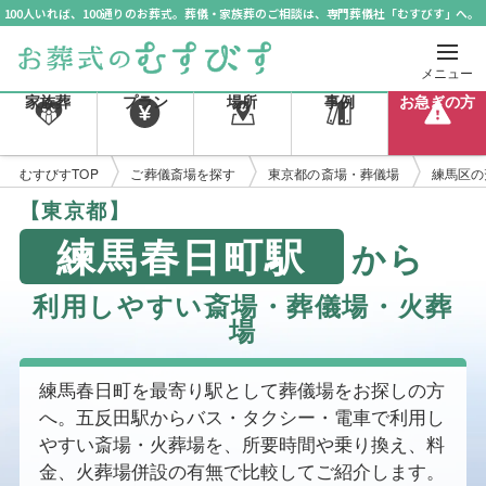
100人いれば、100通りのお葬式。葬儀・家族葬のご相談は、専門葬儀社「むすびす」へ。
メニュー
家族葬
プラン
場所
事例
お急ぎの方
むすびすTOP
ご葬儀斎場を探す
東京都の斎場・葬儀場
練馬区の
【東京都】
練馬春日町駅
から
利用しやすい斎場・葬儀場・火葬
場
練馬春日町を最寄り駅として葬儀場をお探しの方
へ。五反田駅からバス・タクシー・電車で利用し
やすい斎場・火葬場を、所要時間や乗り換え、料
金、火葬場併設の有無で比較してご紹介します。