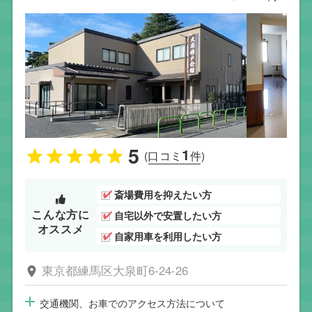
5
1
(口コミ
件)
斎場費用を抑えたい方
こんな方に
自宅以外で安置したい方
オススメ
自家用車を利用したい方
東京都練馬区大泉町6-24-26
交通機関、お車でのアクセス方法について