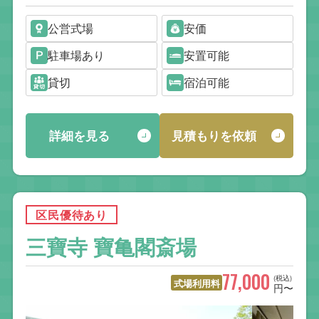
公営式場
安価
駐車場あり
安置可能
貸切
宿泊可能
詳細を見る
見積もりを依頼
区民優待あり
三寶寺 寶亀閣斎場
77,000
(税込)
式場利用料
円〜