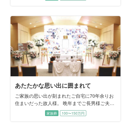
て……」と肩を落として涙するお母様に、二人
の息子様たちが寄り添いながらお打ち合わせは
進みました。 読書家で音楽鑑賞がご趣味だった
無口でダンディな故人様を『格好良く送る』こ
とがご葬儀のテーマになりました。
あたたかな思い出に囲まれて
ご家族の思い出が刻まれたご自宅に70年余りお
住まいだった故人様。 晩年までご長男様ご夫婦
とお孫様に囲まれて過ごされました。 ご性格は
家族葬
100〜150万円
明るくてとても活動的、地元にはお友達もたく
さんおいでになり、いつも色々なことに挑戦さ