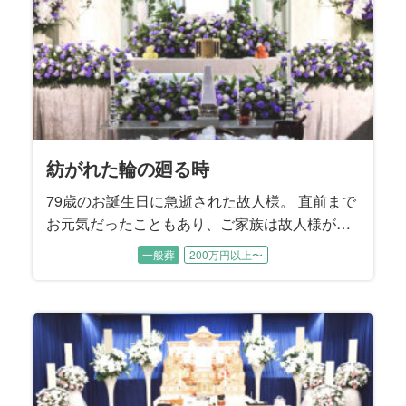
することを望まれました。
紡がれた輪の廻る時
79歳のお誕生日に急逝された故人様。 直前まで
お元気だったこともあり、ご家族は故人様が旅
立たれたことをまだ実感できないご様子でし
一般葬
200万円以上〜
た。 性格が明るくて世話焼き、頼まれると嫌と
言えない故人様はお友達も多く、周りからとて
も信頼されていました。 ご家族に向ける愛情も
同じで、奥様やお子様方を様々な場面で支えて
こられたそうです。 そんな故人様への大きな感
謝を込めて、ご家族はしっかり送ってあげたい
とおっしゃいました。