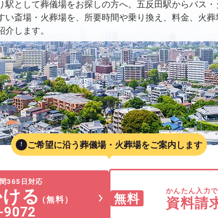
り駅として葬儀場をお探しの方へ。五反田駅からバス・
すい斎場・火葬場を、所要時間や乗り換え、料金、火葬
紹介します。
ご希望に沿う葬儀場・火葬場をご案内します
間365日対応
かける
かんたん入力
無料
資料請
（無料）
-9072