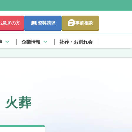
お急ぎの方
資料請求
事前相談
声
企業情報
社葬・お別れ会
・火葬