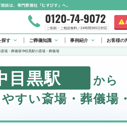
のご相談は、専門葬儀社「むすびす」へ。
0120-74-9072
ご依頼・ご相談無料／24時間365日対応
を探す
ご葬儀知識
事例紹介
お客様の
の斎場・葬儀場
中目黒駅の斎場・葬儀場
中目黒駅
から
しやすい斎場・葬儀場