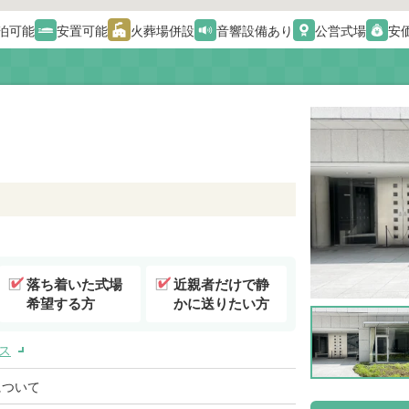
泊可能
安置可能
火葬場併設
音響設備あり
公営式場
安
落ち着いた式場
近親者だけで静
希望する方
かに送りたい方
ス
について