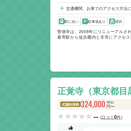
交通機関、お車でのアクセス方法
駅に近い
駐車場あり
貸切
聖徳寺は、2008年にリニューアル
最寄駅から徒歩圏内と非常にアクセス
正覚寺（東京都目
324,000
(税込)
式場利用料
円〜
--
0
(口コミ
件)