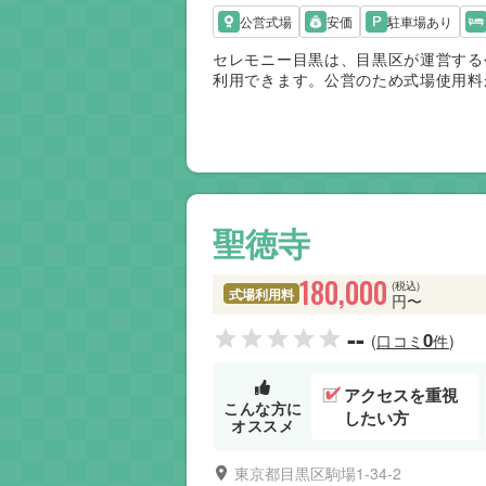
公営式場
安価
駐車場あり
セレモニー目黒は、目黒区が運営する
利用できます。公営のため式場使用料
い施設です。火葬場は併設されていな
用します。目黒区内からアクセスしや
適した式場です。
聖徳寺
180,000
(税込)
式場利用料
円〜
--
0
(口コミ
件)
アクセスを重視
こんな方に
したい方
オススメ
東京都目黒区駒場1-34-2