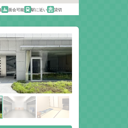
価
面会可能
駅に近い
貸切