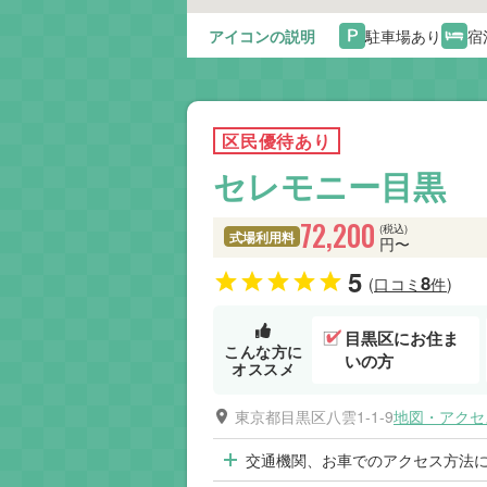
アイコンの説明
駐車場あり
宿
区民優待あり
セレモニー目黒
72,200
(税込)
式場利用料
円〜
5
8
(口コミ
件)
目黒区にお住ま
こんな方に
いの方
オススメ
東京都目黒区八雲1-1-9
地図・アクセ
交通機関、お車でのアクセス方法