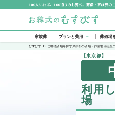
100人いれば、100通りのお葬式。葬儀・家族葬
家族葬
プランと費用
葬儀場
むすびすTOP
ご葬儀斎場を探す
東京都の斎場・葬儀場
目黒区
【東京都】
利用
場