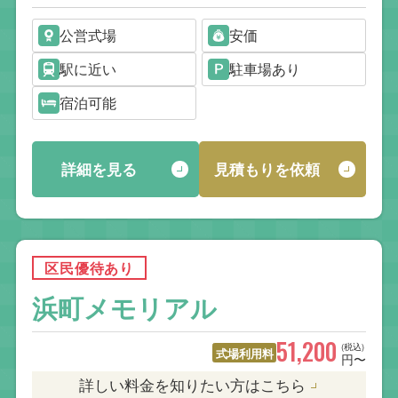
公営式場
安価
駅に近い
駐車場あり
宿泊可能
詳細を見る
見積もりを依頼
区民優待あり
浜町メモリアル
51,200
(税込)
式場利用料
円〜
詳しい料金を知りたい方はこちら