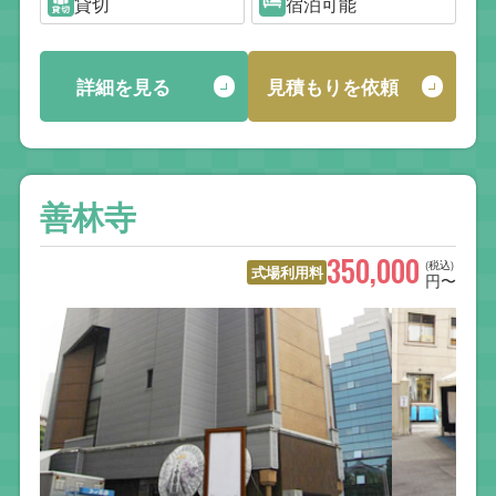
貸切
宿泊可能
詳細を見る
見積もりを依頼
善林寺
350,000
(税込)
式場利用料
円〜