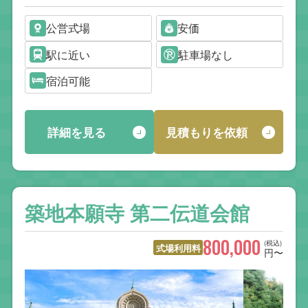
公営式場
安価
駅に近い
駐車場なし
宿泊可能
詳細を見る
見積もりを依頼
築地本願寺 第二伝道会館
800,000
(税込)
式場利用料
円〜