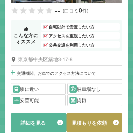
--
0
(口コミ
件)
自宅以外で安置したい方
こんな方に
アクセスを重視したい方
オススメ
公共交通を利用したい方
東京都中央区築地3-17-8
交通機関、お車でのアクセス方法について
駅に近い
駐車場なし
安置可能
貸切
詳細を見る
見積もりを依頼