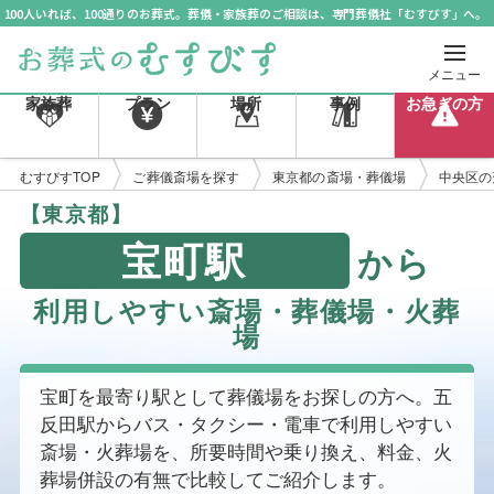
100人いれば、100通りのお葬式。葬儀・家族葬のご相談は、専門葬儀社「むすびす」へ。
メニュー
家族葬
プラン
場所
事例
お急ぎの方
むすびすTOP
ご葬儀斎場を探す
東京都の斎場・葬儀場
中央区の
【東京都】
宝町駅
から
利用しやすい斎場・葬儀場・火葬
場
宝町を最寄り駅として葬儀場をお探しの方へ。五
反田駅からバス・タクシー・電車で利用しやすい
斎場・火葬場を、所要時間や乗り換え、料金、火
葬場併設の有無で比較してご紹介します。