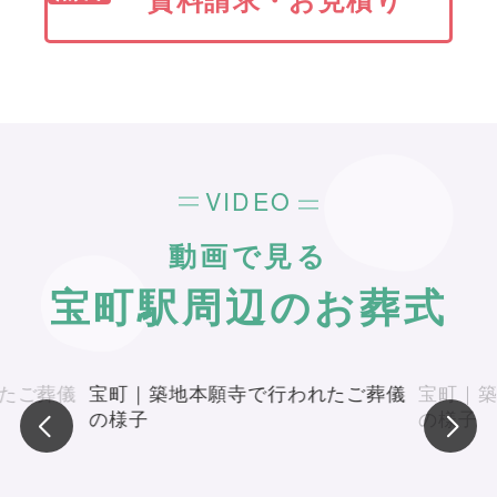
VIDEO
動画で見る
宝町駅周辺のお葬式
たご葬儀
宝町｜築地本願寺で行われたご葬儀
宝町｜
の様子
の様子