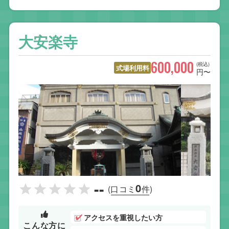
大安楽寺
600,000
(税込)
式場利用料
円〜
--
0
(口コミ
件)
アクセスを重視したい方
こんな方に