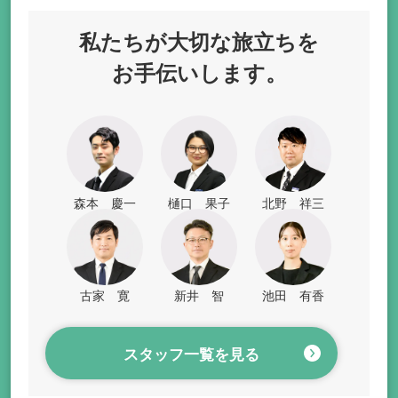
私たちが
大切な旅立ちを
お手伝いします。
森本 慶一
樋口 果子
北野 祥三
古家 寛
新井 智
池田 有香
スタッフ一覧を見る