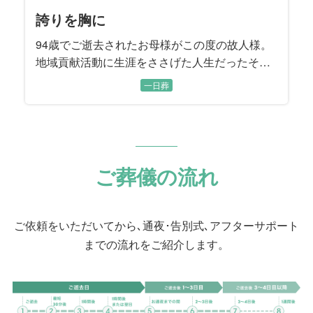
誇りを胸に
94歳でご逝去されたお母様がこの度の故人様。
地域貢献活動に生涯をささげた人生だったそう
です。 大変ご立派であったとご家族様は大層自
一日葬
慢でありました。 たくさんの栄光を手にした故
人様の誇りを皆様の胸に刻むお時間になるよう
お手伝いさせて頂きました。
ご葬儀の流れ
ご依頼をいただいてから､通夜･告別式､アフターサポート
までの流れをご紹介します。