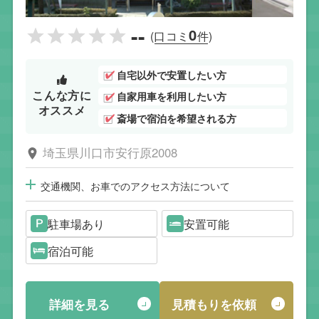
--
0
(口コミ
件)
自宅以外で安置したい方
こんな方に
自家用車を利用したい方
オススメ
斎場で宿泊を希望される方
埼玉県川口市安行原2008
交通機関、お車でのアクセス方法について
駐車場あり
安置可能
宿泊可能
詳細を見る
見積もりを依頼