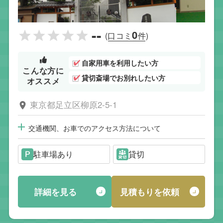
--
0
(口コミ
件)
自家用車を利用したい方
こんな方に
貸切斎場でお別れしたい方
オススメ
東京都足立区柳原2-5-1
交通機関、お車でのアクセス方法について
駐車場あり
貸切
詳細を見る
見積もりを依頼