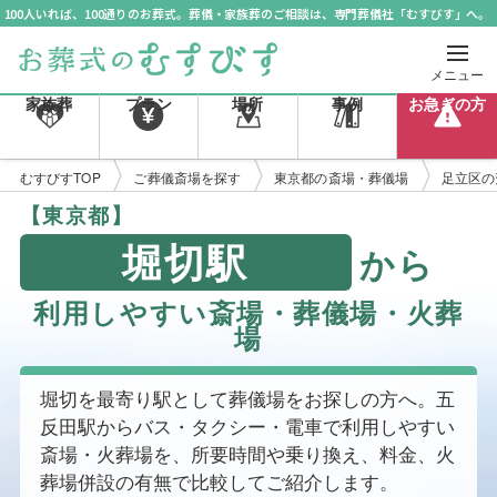
100人いれば、100通りのお葬式。葬儀・家族葬のご相談は、専門葬儀社「むすびす」へ。
メニュー
家族葬
プラン
場所
事例
お急ぎの方
むすびすTOP
ご葬儀斎場を探す
東京都の斎場・葬儀場
足立区の
【東京都】
堀切駅
から
利用しやすい斎場・葬儀場・火葬
場
堀切を最寄り駅として葬儀場をお探しの方へ。五
反田駅からバス・タクシー・電車で利用しやすい
斎場・火葬場を、所要時間や乗り換え、料金、火
葬場併設の有無で比較してご紹介します。