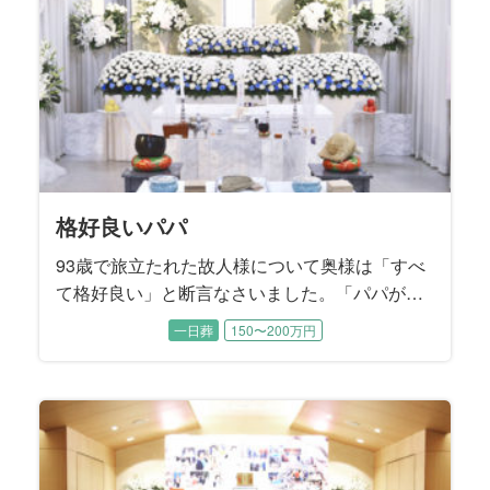
れました。
格好良いパパ
93歳で旅立たれた故人様について奥様は「すべ
て格好良い」と断言なさいました。「パパが全
部やってくれたから、私は何も出来なく
一日葬
150〜200万円
て……」と肩を落として涙するお母様に、二人
の息子様たちが寄り添いながらお打ち合わせは
進みました。 読書家で音楽鑑賞がご趣味だった
無口でダンディな故人様を『格好良く送る』こ
とがご葬儀のテーマになりました。