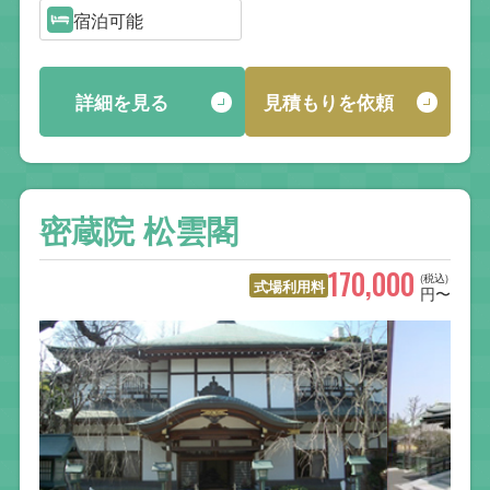
宿泊可能
詳細を見る
見積もりを依頼
密蔵院 松雲閣
170,000
(税込)
式場利用料
円〜