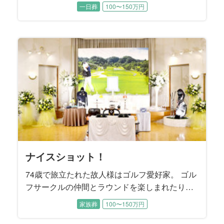
れを待ってからお旅立ちになりました。 故人様のご
性格だったという故人様は、ご家族にとって太陽の
した。 そのお酒を入院中は一切口にできなかった故
喪主を務めるお母様は、今年4月にご主人様を亡くさ
的にご参加されて、仲間の皆さんとの交流を楽しま
切れないほどご旅行されたそうです。 写真がご趣味
うです。 3年前にご主人様のお別れをお手伝いさせて
婚されました。 お元気だった頃はお洒落をしてご長
が大嫌いな実直なご性格でした。 大の競馬ファンで
男様と三男様もご同席いただきました。 ご兄弟の絆
生の大半を費やし、ご自身のことを顧みることはな
てきた故人様。 その功績は日本で活躍する美術家を
婦仲がとても良くて、職場でも家庭でも四六時中ご
のお寿司屋さんに嫁ぎ、女将として京都一筋で生き
様と『むすびすクラブ』にご入会いただいているご
三人のお子様たちは、激動の時代を生き抜いてこら
も奥様と一緒に四季折々の草花を眺めていらしたそ
に打ち込んでいらっしゃいました。 練習や試合を通
する以前は梨づくりも手がけられていたそうです。
った故人様です。 一世紀近くをご家族のために懸命
うスタイルをつらぬかれたそうです。 ご趣味の釣り
広いジャンルで抜群のギターテクニックを披露して
して人生を謳歌された故人様は、野球、麻雀、スキ
クルマ。 スバル360にはじまり、ブルーバード、ハ
た後、還られる場所はどこか。 ご家族様と一緒に考
もみるみる上達されたそうです。 晩年、よくお聴き
色を楽しまれたそうです。 自宅のお庭の手入れを欠
すびすにご依頼をいただきました。 お母様とお父様
手伝いさせていただきました。
られる美瑛町は、多くの日本映画のロケ地にもなっ
無かったそうです。 ご葬儀の打ち合わせから当日の
ていたそうです。 その言葉どおり大手精密機器メー
人様。 祭壇を飾るメモリアルスクリーンには、しっ
お時間を一番に大切に過ごされてきた方でした。 こ
した。 喪主は一人息子のご長男様、施主は奥様が務
におつらいご様子でした。 そんなご主人様から奥様
勤めでいらした喪主様は転勤も多く、故人様はご家
のことを思い出すでしょう」とお二人の娘様はおっ
のため、子供のために労をいとわず家庭を守
家族葬
一般葬
一般葬
家族葬
一日葬
一日葬
一日葬
一日葬
一日葬
一日葬
家族葬
一日葬
一日葬
一日葬
一日葬
一日葬
一日葬
一日葬
一日葬
一日葬
家族葬
一般葬
一日葬
家族葬
家族葬
一日葬
一日葬
一般葬
家族葬
一日葬
一日葬
一日葬
一日葬
一日葬
家族葬
一日葬
一日葬
一日葬
一日葬
200万円以上〜
200万円以上〜
200万円以上〜
200万円以上〜
200万円以上〜
100〜150万円
100〜150万円
100〜150万円
150〜200万円
100〜150万円
150〜200万円
100〜150万円
100〜150万円
100〜150万円
150〜200万円
150〜200万円
100〜150万円
150〜200万円
150〜200万円
100〜150万円
100〜150万円
100〜150万円
100〜150万円
100〜150万円
100〜150万円
100〜150万円
100〜150万円
150〜200万円
100〜150万円
100〜150万円
100〜150万円
50〜100万円
50〜100万円
50〜100万円
50〜100万円
50〜100万円
50〜100万円
50〜100万円
50〜100万円
自宅で行われたお打ち合わせには、ご長男様、ご次
ような存在。 ご家庭でもご近所でも故人様を慕って
人様のために、ご家族は最後に好きなお酒をいっぱ
れたばかり。 長年一緒に暮らしてきた大切なご家族
れていたそうです。 ご趣味は野球。 ご自分がプレー
だった故人様。 旅先ではご夫婦の思い出のポートレ
いただいたご縁でご依頼をいただきました。 施主を
女様と一緒に都内のホテルを巡り、ランチやティー
あった故人様は、レース予想が的中したときは家族
はとても強く、コロナ過で病院の面会できなかった
かったそうです。 だからこそご家族は、一人でも多
収録した『美術家名鑑』にも掲載されました。 喪主
一緒に過ごされたそうです。 その最愛のご主人様は
てこられたそうです。 仕事に熱心でしっかり者だっ
長女様が終活ノートのご遺志に沿ったかたちで進め
れたお母様を、お身内のみで穏やかに送り出してあ
うです。 お子様のいないご夫婦にとって植物は子供
じて世代を超えたご友人も多く、お元気だった頃に
ご長男様は、「搬送で病院を出発した朝方、綺麗な
に生き抜いてこられた御曾祖母様を送るために、お
でよく出かけられたスポットは、故人様の故郷でも
きました。 この度はそんな輝く姿をもう一度感じて
ー、ゴルフ、旅行など若かりし頃から好奇心旺盛で
コスカ、ケンメリのスカイライン、フェアレディZ、
え、その場所へ向かえるようなご葬儀となるように
になっていた音楽は演歌……ではなく、ソウル界の
かさず、ご長男様からプレゼントされたクレマチス
はお子様方から見ても仲の良いご夫婦だったそうで
ています。 お母様を亡くされたご姉妹は、「もう一
運営、ご葬儀後の諸手続きは三人のお嬢様が話し合
カーを55歳で早期退職されてから82歳でご逝去され
かりと送り出してあげたいというご家族様の想いを
の度はご家族で楽しまれたお時間を振り返るご葬儀
められました。また、故人様のお姉様もリモートで
への強い想いが垣間見えたのは、「家族だけの葬儀
族そろって全国をめぐりました。 ３人のお孫様にも
しゃいました。桜の季節を迎えるたびに、大好きな
り、自分のことに時間を使っているのを見たこ
男様、ご長女様が揃ってご同席いただき、お母様を
人が集まりました。 介護施設にご入居されてからも
い飲ませてあげたいとおっしゃいました。 2人のお嬢
を、短い間に2人も亡くされた哀傷はとても深いもの
するのはもちろん、高校野球の観戦が特にお好きだ
ートを撮影して、デジタルフォトフレームに保存し
務められたご長女様から、「両親は仲睦まじい夫婦
タイムを楽しまれたそうです。
を焼肉屋へ連れて行き、ご馳走するのを楽しみにさ
分、故人様をしっかりお見送りしたいというご要望
くの皆様が故人様へ「お疲れ様」の気持ちを伝える
を務めたご次女様は、「母は茶道、華道、合気道と
昨年4月にご逝去されましたが、ご家族は故人様の体
た故人様。 「接客が好きで、賑やかなもの好きだっ
られました。 寡黙であったという故人様の終活ノー
げることを望まれました。
のように大切な存在。だからこそハイビスカスなど
はチームメイトの皆さんと頻繁にご旅行を楽しまれ
朝日に桜がチラチラと舞っていました。その時、明
子様からひ孫様までのご親族の皆様が集いました。
ある瀬戸内海。 この度のご葬儀では、そんな海をバ
いただけるようなご葬儀となりました。
行動力のある方でした。
ポルシェ、メルセデスベンツといった錚々たる名車
お手伝いさせていただきました。
レジェンド“JB”こと、ジェームス・ブラウンのファン
は鉢植えにして美し花を咲かせました。
す。 「父が待つ天国へ、母を送り出してあげたい」
度、母を北海道に連れて行ってあげたかった」とお
いながらお決めになりました。
るまで、趣味の絵画を描き、大学の友達と終生にわ
込めて、故人様が長年住まわれた奈良県のご実家の
をご提案させていただきました。
打合せに参加され、お式の当日もいろいろなフォロ
にしたい」というお言葉でした。
恵まれて、大変可愛がられていた故人様にとって、
お母様の姿が感じられる最後のお別れの場となりま
とがないと言います。 生まれ故郷の長野県への
どのようにお見送りするかご兄弟で話し合われまし
面倒見の良さは変わることなく、故人様のまわりは
様とお孫様たちご家族が想いを一つにして、お父様
です。
ったいうことです。 3人のお子様たちが小さかった
てご鑑賞されていました。
で、母はいくつになっても父のことを“ちゃん付け”で
れていたそうです。
を伺いました。
ことのできる、ゆっくりとしたお別れの時間をご希
道とつくものを鍛錬してきた努力家でした」とお話
調を深慮して、ご主人様がお亡くなりになったこと
た母をしっかり送ってあげたい」とご長女様はおっ
トには、ご家族も知らなかった故人様の想いやこだ
育てるが難しい植物であっても、丹精込めて世話す
たそうです。
るい世界に父は往くのだと思いました」とおっしゃ
ックに家族の時間を過ごしていただくご葬儀を提案
を乗り継いでこられたカーマニアでした。
ク・サウンドでした。
ご姉弟様はそう望まれました。
っしゃいました。
たって交流し、楽しく充実した日々を過ごされまし
お写真を中心に、お人柄の偲ばれるスナップを散り
ーをして下さいました。
ご家族が一番の宝物でした。
した。
想い入れが深かったという故人様へ、お式では
た。
いつも笑顔と笑い声に満ちていたそうです。
と別杯を酌み交わします。
頃、故人様とキャッチボールした思い出をお話くだ
呼んでいました」と教えて下さいました。
望になりました。
くださいました。
を最期までお伝えしなかったそうです。 ご長男様
しゃいました。
わりが記載されていました。
ることで美しい花を咲かせました。
いました。
させていただきました。
た。
ばめました。
故郷の趣きをお届けしたいと考えました。
さいました。
は、「天国で父と再会したら、きっと母は驚くでし
ょうね」と仰いました。
ナイスショット！
74歳で旅立たれた故人様はゴルフ愛好家。 ゴル
フサークルの仲間とラウンドを楽しまれたり、
ゴルフコンペにも数多く参加されました。 プレ
家族葬
100〜150万円
ー後の飲み会ではメンバーと親睦を深められた