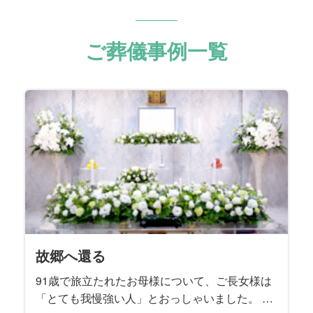
ご葬儀事例一覧
天国からのエール
我が家の太陽
家族の想いを一つに
頑張ったね
我が家のホームグラウンド
旅の数だけある想い
笑顔を再び
私らしさ
泣き笑いのファンファーレ
兄弟の絆
貴女のために
グレートマザー
サクセスストーリー
深い情で繋がっている
不器用な愛
大いなる生涯
おはようの景色
もう一度あの時へ
夜明けの花
魂に刻む母の姿
故郷団欒
「Last Stage」から愛を込めて
思い出よ『涙そうそう』
My father’s Style
魂の還る場所
愛と華
花と旅、母と妻
最愛のご主人のもとへ
旅立ちにカトレアを添えて
帰郷
母の生き方は変わらずに
わが生涯に悔いなし
一に気遣い 二に気遣い
楽しんだ時間は限りなく
見つめる先にある想い
I will tell you what
絆のカタチ
桜の季節に
故郷へ還る
93歳の晩年まで元気にお過ごしだった故人様。 ご逝
94歳で旅立たれた故人様。奇しくも15年前に他界さ
お酒をこよなく愛した故人様。 大好物のお寿司をつ
誕生日を迎える直前に若くして急逝された故人様。
7年間の闘病の末に75歳で旅立たれた故人様。ご入院
大手百貨店のお仕事を長年勤め上げられた故人様。
84歳で旅立たれた故人様は大正琴の師範。 流行歌か
若い頃から都会的で社交性にあふれていた故人様。
ご近所で有名なカミナリ親父として知られていた故
故人様は3人兄弟のご次男、57歳という若さで旅立た
88歳で旅立たれた故人様。 ご長女様の障害をきっか
書家として数々の作品を発表し、国内はもとより広
ご主人様と夫婦二人三脚で貴金属アクセサリーの装
91歳で旅立たれた故人様は、京都生まれの京都育ち
82歳で旅立たれた故人様は終活ノートを遺されてい
百寿を超える102歳という長く尊い生涯に幕を閉じら
毎朝、ご自宅のベランダから荒川の風景を眺めるの
故人様のご趣味はバレーボール。地元のママさんバ
故人様は10年間の闘病の末に66歳で旅立たれまし
この度お手伝いさせていただいたのは、大正、昭
転勤の多いお仕事をされていた故人様。 それでも単
ミュージシャンとして国内外で活動された故人様。
ほんの1ヵ月前までお元気に過ごされていた故人様。
建築士として長年働き続けてきた故人様。 お酒も煙
ご病気で急逝された故人様。 ご家族様の悲しみはと
社交的で明るいお人柄で誰からも愛された故人様。
故人様のご趣味は旅行と草花。ご夫婦で日本全国を
90歳で旅立たれた故人様。 8年前にご主人様のお別
ご自宅でのガーデニングがご趣味だった故人様。 シ
78歳で旅立たれた故人様の生まれ故郷は北海道美瑛
お母様は快活で美意識の高い方でした。 入院中もし
故人様は奥様とご結婚された当時から、「会社を55
晩年、人生のほとんどを過ごされた関西を離れ、東
施設でご逝去された故人様。 ご家族とは最近、コロ
むすびすでご両親のご葬儀をお手伝いさせていただ
最愛の奥様を亡くされたご主人様の悲しみは深く、
ご逝去の前日に70歳のお誕生日を迎えられた故人
大好きな桜の開花を前に83歳で旅立たれた故人様。
91歳で旅立たれたお母様について、ご長女様は
去される2日前にお子様方がお見舞いに行かれて、そ
れたご主人様のお誕生日でした。 とにかく明るいご
まみながら、ハイボールで晩酌されるのが楽しみで
穏やかな優しい性格は誰からも愛されていました。
する以前は草野球チームや会社のＯＢ会などに積極
お嬢様たちが独立された後は、奥様とご一緒に数え
ら邦楽まで多彩な楽曲を演奏して楽しまれていたそ
ご主人様とは銀座の社交ダンスホールで出逢いご結
人様。短気であっても曲がったことや弱い者いじめ
れました。 お式の打ち合わせには喪主を務めるご長
けに、障害のある方たちの居場所をつくるために人
く海外でも感動的な書道パフォーマンスを披露され
飾業を50年間に渡って営んでこられた故人様。ご夫
という生粋の京女。 古き良き文化を守ってきた京都
ました。 ご葬儀のお打ち合わせは、喪主を務める奥
れた故人様。 喪主を務めるご長男様をはじめとする
がお好きだったという奥様。喪主を務めるご主人様
レーボールクラブに所属し、20年近くバレーボール
た。 多趣味で活動的、好奇心旺盛な故人様は、病臥
和、平成、令和の時代を体験して99歳でお旅立にな
身赴任という形は決してとらず、常に家族一緒とい
いくつものバンドに所属して、ロックやJazzなど幅
ご本人もご家族も予期せぬご逝去でした。 経営者と
草もギャンブルも嗜まれなかった故人様のご趣味は
ても深いご様子でした。 この度は故人様が魂となっ
趣味は社交ダンス、足を悪くされてから始めた水泳
めぐり、中でも京都には何度も訪れて四季折々の景
れをお手伝いさせていただいたご縁で、この度もむ
ンプルながらも思いの詰まったご葬儀になるようお
町。大雪山連峰をのぞむ雄大で緑豊かな地として知
っかりメイクされて、すっぴんを見せることはほぼ
歳で辞めて後の人生は楽しく暮らす」とおっしゃっ
京のご長女様のご家族と一緒にお暮しになられた故
ナ禍でお会いできていませんでしたが、ご家族との
いたご縁のある故人様。 あまりにも突然のご逝去で
お打ち合わせの席でもご葬儀と向き合うことが本当
様。の宝物はご家族でした。 総合流通グループにお
そのことで逆に「桜の時期を迎えるたび、きっと母
「とても我慢強い人」とおっしゃいました。 夫