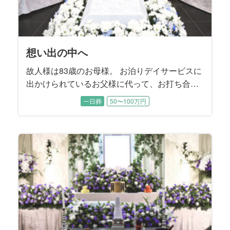
想い出の中へ
故人様は83歳のお母様。 お泊りデイサービスに
出かけられているお父様に代って、お打ち合わ
せは喪主であるご長女様と旦那様にご同席いた
一日葬
50〜100万円
だきました。 お父様は施主をお務めになりま
す。 ご長女様はお父様の記憶に残るようなお式
を執り行うことで、お母様を亡くされたお父様
が今後もしっかり生きていけるようなお別れに
することを望まれました。