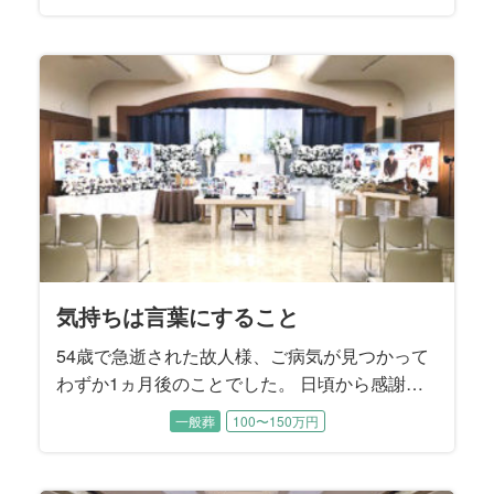
直前まで大きなご病気をすることなくお過ごし
でした。 ４年前にご逝去されたご主人様がお元
気だった頃は、お二人で手を繋ぎながらお散歩
されていたそうです。 子供たちから見てもとて
も仲睦まじいご夫婦でした。
気持ちは言葉にすること
54歳で急逝された故人様、ご病気が見つかって
わずか1ヵ月後のことでした。 日頃から感謝は
言葉にしなければ伝わらないというお考えをお
一般葬
100〜150万円
持ちだった故人様。 奥様へ1日1回「ありがと
う」と言葉にして感謝のお気持ちを伝えていた
そうです。 昨年、むすびすで奥様のご親族のご