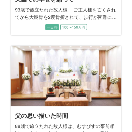
93歳で旅立たれた故人様。 ご主人様を亡くされ
てから大腿骨を2度骨折されて、歩行が困難にな
ったことから晩年は施設でお暮しでした。 施設
一日葬
100〜150万円
では癒し系の楽しい性格から、ちょっとしたア
イドル的な存在でした。 ご逝去後にそれを知っ
たご家族はとても驚かれたそうです。 「コロナ
禍の面会制限でなかなか会うことは出来なかっ
たけれど、やれることは全てやり尽くしまし
た」と喪主を務めるご次女様はおっしゃいまし
た。
父の思い描いた時間
88歳で旅立たれた故人様は、むすびすの事前相