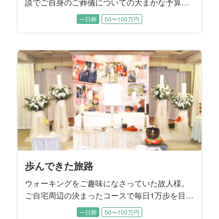
談でご自身のご葬儀についての大まかな予算や
方針についてお決めになられていました。 生前
一日葬
50〜100万円
から奥様と2人の息子様には、「葬儀社に話しは
通してあるから、後のことは葬儀社へ」とお話
されていたそうです。 お打ち合わせでは、故人
様が遺された『エンディングノート』の内容に
沿うかたちで、お式を進めていくことに決まり
ました。
歩んできた旅路
ウォーキングをご趣味になさっていた故人様。
ご自宅周辺の決まったコースで毎日1万歩を目標
に歩かれていたこともあり、88歳で旅立たれる
一日葬
50〜100万円