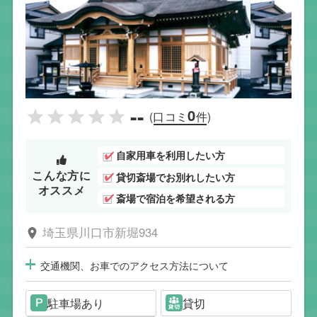
--
0
(口コミ
件)
自家用車を利用したい方
こんな方に
貸切斎場でお別れしたい方
オススメ
斎場で宿泊を希望される方
埼玉県川口市新堀934
交通機関、お車でのアクセス方法について
駐車場あり
貸切