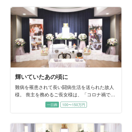
そうです。 お通夜にはゴルフサークルの皆様も
駆けつけて下さり、一緒にラウンドした思い出
を振り返りながら故人様を偲ばれました。
輝いていたあの頃に
難病を罹患されて長い闘病生活を送られた故人
様。 喪主を務めるご長女様は、「コロナ禍で家
族もほとんど面会できない日々が続いていた」
一日葬
100〜150万円
とおっしゃいました。 最後のお別れの時間だけ
は、お母様のそばに寄り添ってあげたい。晩年
のお姿だけでなく、元気で輝いていた頃のお母
様の思い出に囲まれたご葬儀にすることを望ま