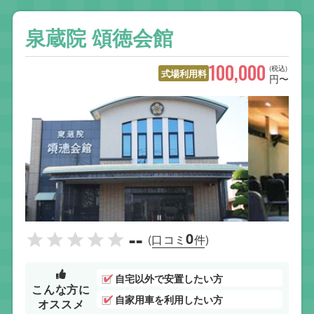
泉蔵院 頌徳会館
100,000
(税込)
式場利用料
円〜
--
0
(口コミ
件)
自宅以外で安置したい方
こんな方に
自家用車を利用したい方
オススメ