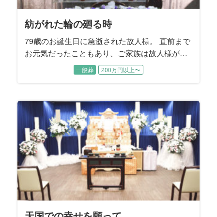
紡がれた輪の廻る時
79歳のお誕生日に急逝された故人様。 直前まで
お元気だったこともあり、ご家族は故人様が旅
立たれたことをまだ実感できないご様子でし
一般葬
200万円以上〜
た。 性格が明るくて世話焼き、頼まれると嫌と
言えない故人様はお友達も多く、周りからとて
も信頼されていました。 ご家族に向ける愛情も
同じで、奥様やお子様方を様々な場面で支えて
こられたそうです。 そんな故人様への大きな感
謝を込めて、ご家族はしっかり送ってあげたい
とおっしゃいました。
天国での幸せを願って