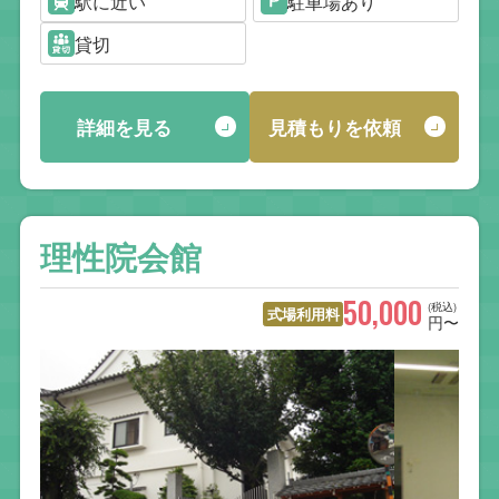
駅に近い
駐車場あり
貸切
詳細を見る
見積もりを依頼
理性院会館
50,000
(税込)
式場利用料
円〜