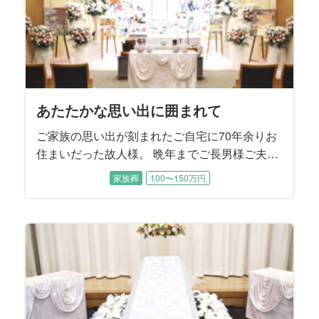
あたたかな思い出に囲まれて
ご家族の思い出が刻まれたご自宅に70年余りお
住まいだった故人様。 晩年までご長男様ご夫婦
とお孫様に囲まれて過ごされました。 ご性格は
家族葬
100〜150万円
明るくてとても活動的、地元にはお友達もたく
さんおいでになり、いつも色々なことに挑戦さ
れていたそうです。 この度は8年前にご主人様
のお見送りをお手伝いさせていただいたご縁で
ご依頼をいただきました。