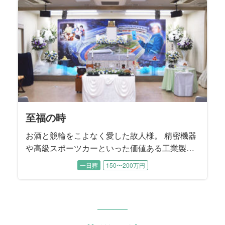
葬儀をお手伝いさせていただいたことから、こ
の度のご依頼となりました。
至福の時
お酒と競輪をこよなく愛した故人様。 精密機器
や高級スポーツカーといった価値ある工業製品
を輸送する際に「梱包」する工業包装技能士と
一日葬
150〜200万円
して生涯活躍。 数年前まで現役でお仕事を続け
てこられました。 工業製品を安全に運ぶために
梱包する工業包装技能士は国家資格であり、故
人様は国内で14人目に資格を取得された、まさ
に梱包のプロフェッショナルでした。