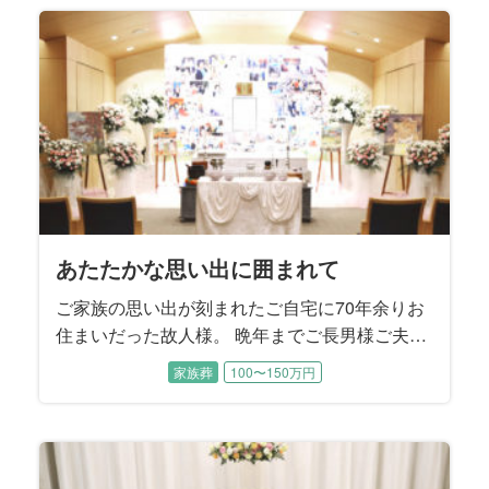
進みました。 読書家で音楽鑑賞がご趣味だった
無口でダンディな故人様を『格好良く送る』こ
とがご葬儀のテーマになりました。
あたたかな思い出に囲まれて
ご家族の思い出が刻まれたご自宅に70年余りお
住まいだった故人様。 晩年までご長男様ご夫婦
とお孫様に囲まれて過ごされました。 ご性格は
家族葬
100〜150万円
明るくてとても活動的、地元にはお友達もたく
さんおいでになり、いつも色々なことに挑戦さ
れていたそうです。 この度は8年前にご主人様
のお見送りをお手伝いさせていただいたご縁で