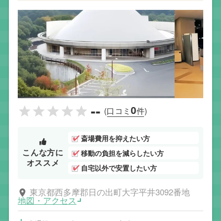
--
0
(口コミ
件)
斎場費用を抑えたい方
こんな方に
移動の負担を減らしたい方
オススメ
自宅以外で安置したい方
東京都西多摩郡日の出町大字平井3092番地
地図・アクセス