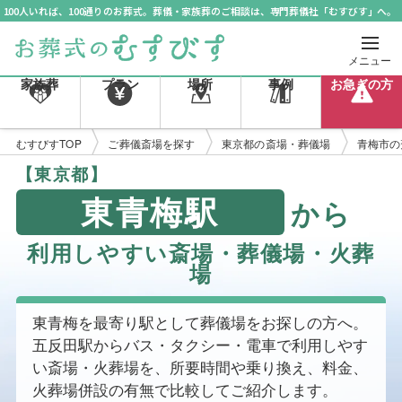
100人いれば、100通りのお葬式。葬儀・家族葬のご相談は、専門葬儀社「むすびす」へ。
メニュー
家族葬
プラン
場所
事例
お急ぎの方
むすびすTOP
ご葬儀斎場を探す
東京都の斎場・葬儀場
青梅市の
【東京都】
東青梅駅
から
利用しやすい斎場・葬儀場・火葬
場
東青梅を最寄り駅として葬儀場をお探しの方へ。
五反田駅からバス・タクシー・電車で利用しやす
い斎場・火葬場を、所要時間や乗り換え、料金、
火葬場併設の有無で比較してご紹介します。