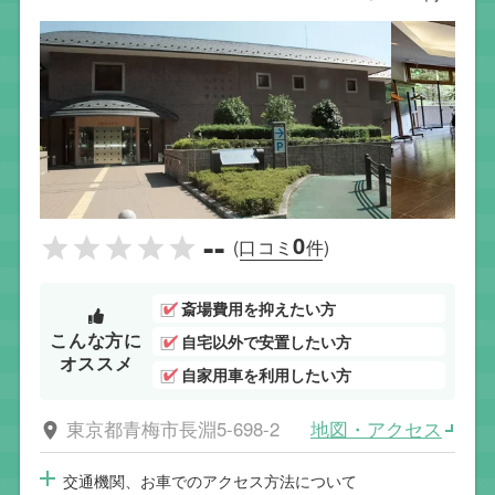
--
0
(口コミ
件)
斎場費用を抑えたい方
こんな方に
自宅以外で安置したい方
オススメ
自家用車を利用したい方
地図・アクセス
東京都青梅市長淵5-698-2
交通機関、お車でのアクセス方法について