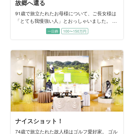
天国からのエール
我が家の太陽
家族の想いを一つに
頑張ったね
我が家のホームグラウンド
旅の数だけある想い
笑顔を再び
私らしさ
泣き笑いのファンファーレ
兄弟の絆
貴女のために
グレートマザー
サクセスストーリー
深い情で繋がっている
不器用な愛
大いなる生涯
おはようの景色
もう一度あの時へ
夜明けの花
魂に刻む母の姿
故郷団欒
「Last Stage」から愛を込めて
思い出よ『涙そうそう』
My father’s Style
魂の還る場所
愛と華
花と旅、母と妻
最愛のご主人のもとへ
旅立ちにカトレアを添えて
帰郷
母の生き方は変わらずに
わが生涯に悔いなし
一に気遣い 二に気遣い
楽しんだ時間は限りなく
見つめる先にある想い
I will tell you what
絆のカタチ
桜の季節に
故郷へ還る
93歳の晩年まで元気にお過ごしだった故人様。 ご逝
94歳で旅立たれた故人様。奇しくも15年前に他界さ
お酒をこよなく愛した故人様。 大好物のお寿司をつ
誕生日を迎える直前に若くして急逝された故人様。
7年間の闘病の末に75歳で旅立たれた故人様。ご入院
大手百貨店のお仕事を長年勤め上げられた故人様。
84歳で旅立たれた故人様は大正琴の師範。 流行歌か
若い頃から都会的で社交性にあふれていた故人様。
ご近所で有名なカミナリ親父として知られていた故
故人様は3人兄弟のご次男、57歳という若さで旅立た
88歳で旅立たれた故人様。 ご長女様の障害をきっか
書家として数々の作品を発表し、国内はもとより広
ご主人様と夫婦二人三脚で貴金属アクセサリーの装
91歳で旅立たれた故人様は、京都生まれの京都育ち
82歳で旅立たれた故人様は終活ノートを遺されてい
百寿を超える102歳という長く尊い生涯に幕を閉じら
毎朝、ご自宅のベランダから荒川の風景を眺めるの
故人様のご趣味はバレーボール。地元のママさんバ
故人様は10年間の闘病の末に66歳で旅立たれまし
この度お手伝いさせていただいたのは、大正、昭
転勤の多いお仕事をされていた故人様。 それでも単
ミュージシャンとして国内外で活動された故人様。
ほんの1ヵ月前までお元気に過ごされていた故人様。
建築士として長年働き続けてきた故人様。 お酒も煙
ご病気で急逝された故人様。 ご家族様の悲しみはと
社交的で明るいお人柄で誰からも愛された故人様。
故人様のご趣味は旅行と草花。ご夫婦で日本全国を
90歳で旅立たれた故人様。 8年前にご主人様のお別
ご自宅でのガーデニングがご趣味だった故人様。 シ
78歳で旅立たれた故人様の生まれ故郷は北海道美瑛
お母様は快活で美意識の高い方でした。 入院中もし
故人様は奥様とご結婚された当時から、「会社を55
晩年、人生のほとんどを過ごされた関西を離れ、東
施設でご逝去された故人様。 ご家族とは最近、コロ
むすびすでご両親のご葬儀をお手伝いさせていただ
最愛の奥様を亡くされたご主人様の悲しみは深く、
ご逝去の前日に70歳のお誕生日を迎えられた故人
大好きな桜の開花を前に83歳で旅立たれた故人様。
91歳で旅立たれたお母様について、ご長女様は
去される2日前にお子様方がお見舞いに行かれて、そ
れたご主人様のお誕生日でした。 とにかく明るいご
まみながら、ハイボールで晩酌されるのが楽しみで
穏やかな優しい性格は誰からも愛されていました。
する以前は草野球チームや会社のＯＢ会などに積極
お嬢様たちが独立された後は、奥様とご一緒に数え
ら邦楽まで多彩な楽曲を演奏して楽しまれていたそ
ご主人様とは銀座の社交ダンスホールで出逢いご結
人様。短気であっても曲がったことや弱い者いじめ
れました。 お式の打ち合わせには喪主を務めるご長
けに、障害のある方たちの居場所をつくるために人
く海外でも感動的な書道パフォーマンスを披露され
飾業を50年間に渡って営んでこられた故人様。ご夫
という生粋の京女。 古き良き文化を守ってきた京都
ました。 ご葬儀のお打ち合わせは、喪主を務める奥
れた故人様。 喪主を務めるご長男様をはじめとする
がお好きだったという奥様。喪主を務めるご主人様
レーボールクラブに所属し、20年近くバレーボール
た。 多趣味で活動的、好奇心旺盛な故人様は、病臥
和、平成、令和の時代を体験して99歳でお旅立にな
身赴任という形は決してとらず、常に家族一緒とい
いくつものバンドに所属して、ロックやJazzなど幅
ご本人もご家族も予期せぬご逝去でした。 経営者と
草もギャンブルも嗜まれなかった故人様のご趣味は
ても深いご様子でした。 この度は故人様が魂となっ
趣味は社交ダンス、足を悪くされてから始めた水泳
めぐり、中でも京都には何度も訪れて四季折々の景
れをお手伝いさせていただいたご縁で、この度もむ
ンプルながらも思いの詰まったご葬儀になるようお
町。大雪山連峰をのぞむ雄大で緑豊かな地として知
っかりメイクされて、すっぴんを見せることはほぼ
歳で辞めて後の人生は楽しく暮らす」とおっしゃっ
京のご長女様のご家族と一緒にお暮しになられた故
ナ禍でお会いできていませんでしたが、ご家族との
いたご縁のある故人様。 あまりにも突然のご逝去で
お打ち合わせの席でもご葬儀と向き合うことが本当
様。の宝物はご家族でした。 総合流通グループにお
そのことで逆に「桜の時期を迎えるたび、きっと母
「とても我慢強い人」とおっしゃいました。 夫
れを待ってからお旅立ちになりました。 故人様のご
性格だったという故人様は、ご家族にとって太陽の
した。 そのお酒を入院中は一切口にできなかった故
喪主を務めるお母様は、今年4月にご主人様を亡くさ
的にご参加されて、仲間の皆さんとの交流を楽しま
切れないほどご旅行されたそうです。 写真がご趣味
うです。 3年前にご主人様のお別れをお手伝いさせて
婚されました。 お元気だった頃はお洒落をしてご長
が大嫌いな実直なご性格でした。 大の競馬ファンで
男様と三男様もご同席いただきました。 ご兄弟の絆
生の大半を費やし、ご自身のことを顧みることはな
てきた故人様。 その功績は日本で活躍する美術家を
婦仲がとても良くて、職場でも家庭でも四六時中ご
のお寿司屋さんに嫁ぎ、女将として京都一筋で生き
様と『むすびすクラブ』にご入会いただいているご
三人のお子様たちは、激動の時代を生き抜いてこら
も奥様と一緒に四季折々の草花を眺めていらしたそ
に打ち込んでいらっしゃいました。 練習や試合を通
する以前は梨づくりも手がけられていたそうです。
った故人様です。 一世紀近くをご家族のために懸命
うスタイルをつらぬかれたそうです。 ご趣味の釣り
広いジャンルで抜群のギターテクニックを披露して
して人生を謳歌された故人様は、野球、麻雀、スキ
クルマ。 スバル360にはじまり、ブルーバード、ハ
た後、還られる場所はどこか。 ご家族様と一緒に考
もみるみる上達されたそうです。 晩年、よくお聴き
色を楽しまれたそうです。 自宅のお庭の手入れを欠
すびすにご依頼をいただきました。 お母様とお父様
手伝いさせていただきました。
られる美瑛町は、多くの日本映画のロケ地にもなっ
無かったそうです。 ご葬儀の打ち合わせから当日の
ていたそうです。 その言葉どおり大手精密機器メー
人様。 祭壇を飾るメモリアルスクリーンには、しっ
お時間を一番に大切に過ごされてきた方でした。 こ
した。 喪主は一人息子のご長男様、施主は奥様が務
におつらいご様子でした。 そんなご主人様から奥様
勤めでいらした喪主様は転勤も多く、故人様はご家
のことを思い出すでしょう」とお二人の娘様はおっ
のため、子供のために労をいとわず家庭を守
家族葬
一般葬
一般葬
家族葬
一日葬
一日葬
一日葬
一日葬
一日葬
一日葬
家族葬
一日葬
一日葬
一日葬
一日葬
一日葬
一日葬
一日葬
一日葬
一日葬
家族葬
一般葬
一日葬
家族葬
家族葬
一日葬
一日葬
一般葬
家族葬
一日葬
一日葬
一日葬
一日葬
一日葬
家族葬
一日葬
一日葬
一日葬
一日葬
200万円以上〜
200万円以上〜
200万円以上〜
200万円以上〜
200万円以上〜
100〜150万円
100〜150万円
100〜150万円
150〜200万円
100〜150万円
150〜200万円
100〜150万円
100〜150万円
100〜150万円
150〜200万円
150〜200万円
100〜150万円
150〜200万円
150〜200万円
100〜150万円
100〜150万円
100〜150万円
100〜150万円
100〜150万円
100〜150万円
100〜150万円
100〜150万円
150〜200万円
100〜150万円
100〜150万円
100〜150万円
50〜100万円
50〜100万円
50〜100万円
50〜100万円
50〜100万円
50〜100万円
50〜100万円
50〜100万円
自宅で行われたお打ち合わせには、ご長男様、ご次
ような存在。 ご家庭でもご近所でも故人様を慕って
人様のために、ご家族は最後に好きなお酒をいっぱ
れたばかり。 長年一緒に暮らしてきた大切なご家族
れていたそうです。 ご趣味は野球。 ご自分がプレー
だった故人様。 旅先ではご夫婦の思い出のポートレ
いただいたご縁でご依頼をいただきました。 施主を
女様と一緒に都内のホテルを巡り、ランチやティー
あった故人様は、レース予想が的中したときは家族
はとても強く、コロナ過で病院の面会できなかった
かったそうです。 だからこそご家族は、一人でも多
収録した『美術家名鑑』にも掲載されました。 喪主
一緒に過ごされたそうです。 その最愛のご主人様は
てこられたそうです。 仕事に熱心でしっかり者だっ
長女様が終活ノートのご遺志に沿ったかたちで進め
れたお母様を、お身内のみで穏やかに送り出してあ
うです。 お子様のいないご夫婦にとって植物は子供
じて世代を超えたご友人も多く、お元気だった頃に
ご長男様は、「搬送で病院を出発した朝方、綺麗な
に生き抜いてこられた御曾祖母様を送るために、お
でよく出かけられたスポットは、故人様の故郷でも
きました。 この度はそんな輝く姿をもう一度感じて
ー、ゴルフ、旅行など若かりし頃から好奇心旺盛で
コスカ、ケンメリのスカイライン、フェアレディZ、
え、その場所へ向かえるようなご葬儀となるように
になっていた音楽は演歌……ではなく、ソウル界の
かさず、ご長男様からプレゼントされたクレマチス
はお子様方から見ても仲の良いご夫婦だったそうで
ています。 お母様を亡くされたご姉妹は、「もう一
運営、ご葬儀後の諸手続きは三人のお嬢様が話し合
カーを55歳で早期退職されてから82歳でご逝去され
かりと送り出してあげたいというご家族様の想いを
の度はご家族で楽しまれたお時間を振り返るご葬儀
められました。また、故人様のお姉様もリモートで
への強い想いが垣間見えたのは、「家族だけの葬儀
族そろって全国をめぐりました。 ３人のお孫様にも
しゃいました。桜の季節を迎えるたびに、大好きな
り、自分のことに時間を使っているのを見たこ
男様、ご長女様が揃ってご同席いただき、お母様を
人が集まりました。 介護施設にご入居されてからも
い飲ませてあげたいとおっしゃいました。 2人のお嬢
を、短い間に2人も亡くされた哀傷はとても深いもの
するのはもちろん、高校野球の観戦が特にお好きだ
ートを撮影して、デジタルフォトフレームに保存し
務められたご長女様から、「両親は仲睦まじい夫婦
タイムを楽しまれたそうです。
を焼肉屋へ連れて行き、ご馳走するのを楽しみにさ
分、故人様をしっかりお見送りしたいというご要望
くの皆様が故人様へ「お疲れ様」の気持ちを伝える
を務めたご次女様は、「母は茶道、華道、合気道と
昨年4月にご逝去されましたが、ご家族は故人様の体
た故人様。 「接客が好きで、賑やかなもの好きだっ
られました。 寡黙であったという故人様の終活ノー
げることを望まれました。
のように大切な存在。だからこそハイビスカスなど
はチームメイトの皆さんと頻繁にご旅行を楽しまれ
朝日に桜がチラチラと舞っていました。その時、明
子様からひ孫様までのご親族の皆様が集いました。
ある瀬戸内海。 この度のご葬儀では、そんな海をバ
いただけるようなご葬儀となりました。
行動力のある方でした。
ポルシェ、メルセデスベンツといった錚々たる名車
お手伝いさせていただきました。
レジェンド“JB”こと、ジェームス・ブラウンのファン
は鉢植えにして美し花を咲かせました。
す。 「父が待つ天国へ、母を送り出してあげたい」
度、母を北海道に連れて行ってあげたかった」とお
いながらお決めになりました。
るまで、趣味の絵画を描き、大学の友達と終生にわ
込めて、故人様が長年住まわれた奈良県のご実家の
をご提案させていただきました。
打合せに参加され、お式の当日もいろいろなフォロ
にしたい」というお言葉でした。
恵まれて、大変可愛がられていた故人様にとって、
お母様の姿が感じられる最後のお別れの場となりま
とがないと言います。 生まれ故郷の長野県への
どのようにお見送りするかご兄弟で話し合われまし
面倒見の良さは変わることなく、故人様のまわりは
様とお孫様たちご家族が想いを一つにして、お父様
です。
ったいうことです。 3人のお子様たちが小さかった
てご鑑賞されていました。
で、母はいくつになっても父のことを“ちゃん付け”で
れていたそうです。
を伺いました。
ことのできる、ゆっくりとしたお別れの時間をご希
道とつくものを鍛錬してきた努力家でした」とお話
調を深慮して、ご主人様がお亡くなりになったこと
た母をしっかり送ってあげたい」とご長女様はおっ
トには、ご家族も知らなかった故人様の想いやこだ
育てるが難しい植物であっても、丹精込めて世話す
たそうです。
るい世界に父は往くのだと思いました」とおっしゃ
ックに家族の時間を過ごしていただくご葬儀を提案
を乗り継いでこられたカーマニアでした。
ク・サウンドでした。
ご姉弟様はそう望まれました。
っしゃいました。
たって交流し、楽しく充実した日々を過ごされまし
お写真を中心に、お人柄の偲ばれるスナップを散り
ーをして下さいました。
ご家族が一番の宝物でした。
した。
想い入れが深かったという故人様へ、お式では
た。
いつも笑顔と笑い声に満ちていたそうです。
と別杯を酌み交わします。
頃、故人様とキャッチボールした思い出をお話くだ
呼んでいました」と教えて下さいました。
望になりました。
くださいました。
を最期までお伝えしなかったそうです。 ご長男様
しゃいました。
わりが記載されていました。
ることで美しい花を咲かせました。
いました。
させていただきました。
た。
ばめました。
故郷の趣きをお届けしたいと考えました。
さいました。
は、「天国で父と再会したら、きっと母は驚くでし
ょうね」と仰いました。
ナイスショット！
74歳で旅立たれた故人様はゴルフ愛好家。 ゴル