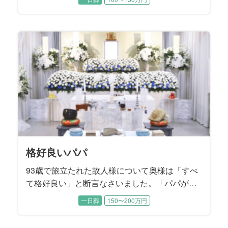
とおっしゃいました。 最後のお別れの時間だけ
は、お母様のそばに寄り添ってあげたい。晩年
のお姿だけでなく、元気で輝いていた頃のお母
様の思い出に囲まれたご葬儀にすることを望ま
れました。
格好良いパパ
93歳で旅立たれた故人様について奥様は「すべ
て格好良い」と断言なさいました。「パパが全
部やってくれたから、私は何も出来なく
一日葬
150〜200万円
て……」と肩を落として涙するお母様に、二人
の息子様たちが寄り添いながらお打ち合わせは