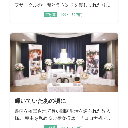
フサークルの仲間とラウンドを楽しまれたり、
ゴルフコンペにも数多く参加されました。 プレ
家族葬
100〜150万円
ー後の飲み会ではメンバーと親睦を深められた
そうです。 お通夜にはゴルフサークルの皆様も
駆けつけて下さり、一緒にラウンドした思い出
を振り返りながら故人様を偲ばれました。
輝いていたあの頃に
難病を罹患されて長い闘病生活を送られた故人
様。 喪主を務めるご長女様は、「コロナ禍で家
族もほとんど面会できない日々が続いていた」
一日葬
100〜150万円