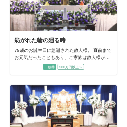
紡がれた輪の廻る時
79歳のお誕生日に急逝された故人様。 直前まで
お元気だったこともあり、ご家族は故人様が旅
立たれたことをまだ実感できないご様子でし
一般葬
200万円以上〜
た。 性格が明るくて世話焼き、頼まれると嫌と
言えない故人様はお友達も多く、周りからとて
も信頼されていました。 ご家族に向ける愛情も
同じで、奥様やお子様方を様々な場面で支えて
こられたそうです。 そんな故人様への大きな感
謝を込めて、ご家族はしっかり送ってあげたい
とおっしゃいました。