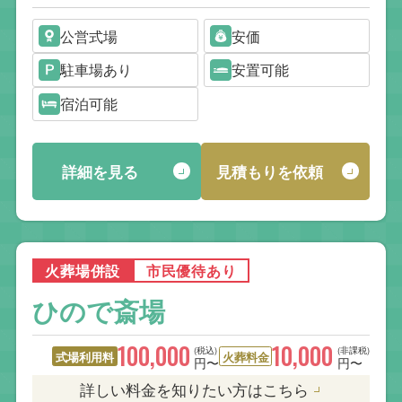
公営式場
安価
駐車場あり
安置可能
宿泊可能
詳細を見る
見積もりを依頼
火葬場併設
市民優待あり
ひので斎場
100,000
10,000
(税込)
(非課税)
式場利用料
火葬料金
円〜
円〜
詳しい料金を知りたい方はこちら