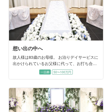
ご依頼をいただきました。
想い出の中へ
故人様は83歳のお母様。 お泊りデイサービスに
出かけられているお父様に代って、お打ち合わ
せは喪主であるご長女様と旦那様にご同席いた
一日葬
50〜100万円
だきました。 お父様は施主をお務めになりま
す。 ご長女様はお父様の記憶に残るようなお式
を執り行うことで、お母様を亡くされたお父様
が今後もしっかり生きていけるようなお別れに
することを望まれました。