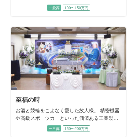
言葉にしなければ伝わらないというお考えをお
一般葬
100〜150万円
持ちだった故人様。 奥様へ1日1回「ありがと
う」と言葉にして感謝のお気持ちを伝えていた
そうです。 昨年、むすびすで奥様のご親族のご
葬儀をお手伝いさせていただいたことから、こ
の度のご依頼となりました。
至福の時
お酒と競輪をこよなく愛した故人様。 精密機器
や高級スポーツカーといった価値ある工業製品
を輸送する際に「梱包」する工業包装技能士と
一日葬
150〜200万円
して生涯活躍。 数年前まで現役でお仕事を続け