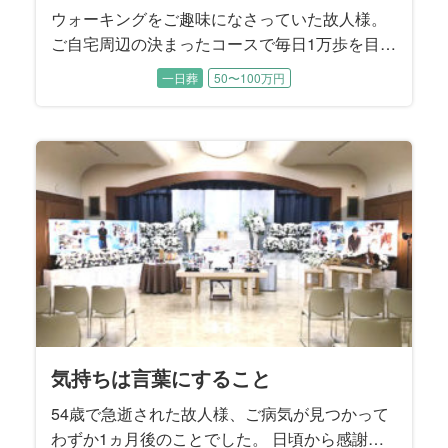
ウォーキングをご趣味になさっていた故人様。
ご自宅周辺の決まったコースで毎日1万歩を目標
に歩かれていたこともあり、88歳で旅立たれる
一日葬
50〜100万円
直前まで大きなご病気をすることなくお過ごし
でした。 ４年前にご逝去されたご主人様がお元
気だった頃は、お二人で手を繋ぎながらお散歩
されていたそうです。 子供たちから見てもとて
も仲睦まじいご夫婦でした。
気持ちは言葉にすること
54歳で急逝された故人様、ご病気が見つかって
わずか1ヵ月後のことでした。 日頃から感謝は