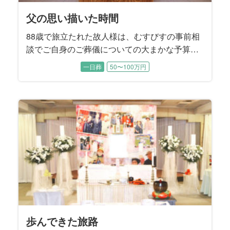
父の思い描いた時間
88歳で旅立たれた故人様は、むすびすの事前相
談でご自身のご葬儀についての大まかな予算や
方針についてお決めになられていました。 生前
一日葬
50〜100万円
から奥様と2人の息子様には、「葬儀社に話しは
通してあるから、後のことは葬儀社へ」とお話
されていたそうです。 お打ち合わせでは、故人
様が遺された『エンディングノート』の内容に
沿うかたちで、お式を進めていくことに決まり
ました。
歩んできた旅路