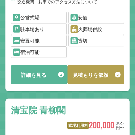
交通機関、お車でのアクセス方法について
公営式場
安価
駐車場あり
火葬場併設
安置可能
貸切
宿泊可能
詳細を見る
見積もりを依頼
清宝院 青柳閣
200,000
(税込)
式場利用料
円〜