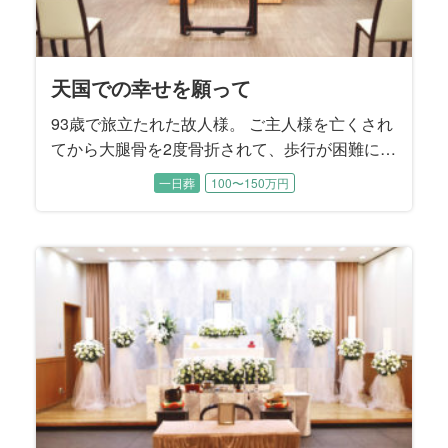
天国での幸せを願って
93歳で旅立たれた故人様。 ご主人様を亡くされ
てから大腿骨を2度骨折されて、歩行が困難にな
ったことから晩年は施設でお暮しでした。 施設
一日葬
100〜150万円
では癒し系の楽しい性格から、ちょっとしたア
イドル的な存在でした。 ご逝去後にそれを知っ
たご家族はとても驚かれたそうです。 「コロナ
禍の面会制限でなかなか会うことは出来なかっ
たけれど、やれることは全てやり尽くしまし
た」と喪主を務めるご次女様はおっしゃいまし
た。