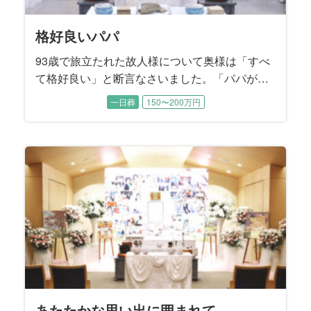
格好良いパパ
93歳で旅立たれた故人様について奥様は「すべ
て格好良い」と断言なさいました。「パパが全
部やってくれたから、私は何も出来なく
一日葬
150〜200万円
て……」と肩を落として涙するお母様に、二人
の息子様たちが寄り添いながらお打ち合わせは
進みました。 読書家で音楽鑑賞がご趣味だった
無口でダンディな故人様を『格好良く送る』こ
とがご葬儀のテーマになりました。
あたたかな思い出に囲まれて