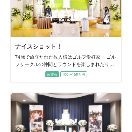
ナイスショット！
74歳で旅立たれた故人様はゴルフ愛好家。 ゴル
フサークルの仲間とラウンドを楽しまれたり、
ゴルフコンペにも数多く参加されました。 プレ
家族葬
100〜150万円
ー後の飲み会ではメンバーと親睦を深められた
そうです。 お通夜にはゴルフサークルの皆様も
駆けつけて下さり、一緒にラウンドした思い出
を振り返りながら故人様を偲ばれました。