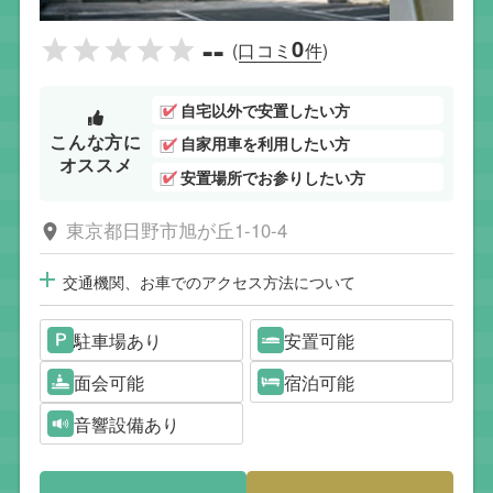
--
0
(口コミ
件)
自宅以外で安置したい方
こんな方に
自家用車を利用したい方
オススメ
安置場所でお参りしたい方
東京都日野市旭が丘1-10-4
交通機関、お車でのアクセス方法について
駐車場あり
安置可能
面会可能
宿泊可能
音響設備あり