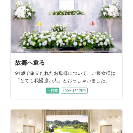
天国からのエール
我が家の太陽
家族の想いを一つに
頑張ったね
我が家のホームグラウンド
旅の数だけある想い
笑顔を再び
私らしさ
泣き笑いのファンファーレ
兄弟の絆
貴女のために
グレートマザー
サクセスストーリー
深い情で繋がっている
不器用な愛
大いなる生涯
おはようの景色
もう一度あの時へ
夜明けの花
魂に刻む母の姿
故郷団欒
「Last Stage」から愛を込めて
思い出よ『涙そうそう』
My father’s Style
魂の還る場所
愛と華
花と旅、母と妻
最愛のご主人のもとへ
旅立ちにカトレアを添えて
帰郷
母の生き方は変わらずに
わが生涯に悔いなし
一に気遣い 二に気遣い
楽しんだ時間は限りなく
見つめる先にある想い
I will tell you what
絆のカタチ
桜の季節に
故郷へ還る
93歳の晩年まで元気にお過ごしだった故人様。 ご逝
94歳で旅立たれた故人様。奇しくも15年前に他界さ
お酒をこよなく愛した故人様。 大好物のお寿司をつ
誕生日を迎える直前に若くして急逝された故人様。
7年間の闘病の末に75歳で旅立たれた故人様。ご入院
大手百貨店のお仕事を長年勤め上げられた故人様。
84歳で旅立たれた故人様は大正琴の師範。 流行歌か
若い頃から都会的で社交性にあふれていた故人様。
ご近所で有名なカミナリ親父として知られていた故
故人様は3人兄弟のご次男、57歳という若さで旅立た
88歳で旅立たれた故人様。 ご長女様の障害をきっか
書家として数々の作品を発表し、国内はもとより広
ご主人様と夫婦二人三脚で貴金属アクセサリーの装
91歳で旅立たれた故人様は、京都生まれの京都育ち
82歳で旅立たれた故人様は終活ノートを遺されてい
百寿を超える102歳という長く尊い生涯に幕を閉じら
毎朝、ご自宅のベランダから荒川の風景を眺めるの
故人様のご趣味はバレーボール。地元のママさんバ
故人様は10年間の闘病の末に66歳で旅立たれまし
この度お手伝いさせていただいたのは、大正、昭
転勤の多いお仕事をされていた故人様。 それでも単
ミュージシャンとして国内外で活動された故人様。
ほんの1ヵ月前までお元気に過ごされていた故人様。
建築士として長年働き続けてきた故人様。 お酒も煙
ご病気で急逝された故人様。 ご家族様の悲しみはと
社交的で明るいお人柄で誰からも愛された故人様。
故人様のご趣味は旅行と草花。ご夫婦で日本全国を
90歳で旅立たれた故人様。 8年前にご主人様のお別
ご自宅でのガーデニングがご趣味だった故人様。 シ
78歳で旅立たれた故人様の生まれ故郷は北海道美瑛
お母様は快活で美意識の高い方でした。 入院中もし
故人様は奥様とご結婚された当時から、「会社を55
晩年、人生のほとんどを過ごされた関西を離れ、東
施設でご逝去された故人様。 ご家族とは最近、コロ
むすびすでご両親のご葬儀をお手伝いさせていただ
最愛の奥様を亡くされたご主人様の悲しみは深く、
ご逝去の前日に70歳のお誕生日を迎えられた故人
大好きな桜の開花を前に83歳で旅立たれた故人様。
91歳で旅立たれたお母様について、ご長女様は
去される2日前にお子様方がお見舞いに行かれて、そ
れたご主人様のお誕生日でした。 とにかく明るいご
まみながら、ハイボールで晩酌されるのが楽しみで
穏やかな優しい性格は誰からも愛されていました。
する以前は草野球チームや会社のＯＢ会などに積極
お嬢様たちが独立された後は、奥様とご一緒に数え
ら邦楽まで多彩な楽曲を演奏して楽しまれていたそ
ご主人様とは銀座の社交ダンスホールで出逢いご結
人様。短気であっても曲がったことや弱い者いじめ
れました。 お式の打ち合わせには喪主を務めるご長
けに、障害のある方たちの居場所をつくるために人
く海外でも感動的な書道パフォーマンスを披露され
飾業を50年間に渡って営んでこられた故人様。ご夫
という生粋の京女。 古き良き文化を守ってきた京都
ました。 ご葬儀のお打ち合わせは、喪主を務める奥
れた故人様。 喪主を務めるご長男様をはじめとする
がお好きだったという奥様。喪主を務めるご主人様
レーボールクラブに所属し、20年近くバレーボール
た。 多趣味で活動的、好奇心旺盛な故人様は、病臥
和、平成、令和の時代を体験して99歳でお旅立にな
身赴任という形は決してとらず、常に家族一緒とい
いくつものバンドに所属して、ロックやJazzなど幅
ご本人もご家族も予期せぬご逝去でした。 経営者と
草もギャンブルも嗜まれなかった故人様のご趣味は
ても深いご様子でした。 この度は故人様が魂となっ
趣味は社交ダンス、足を悪くされてから始めた水泳
めぐり、中でも京都には何度も訪れて四季折々の景
れをお手伝いさせていただいたご縁で、この度もむ
ンプルながらも思いの詰まったご葬儀になるようお
町。大雪山連峰をのぞむ雄大で緑豊かな地として知
っかりメイクされて、すっぴんを見せることはほぼ
歳で辞めて後の人生は楽しく暮らす」とおっしゃっ
京のご長女様のご家族と一緒にお暮しになられた故
ナ禍でお会いできていませんでしたが、ご家族との
いたご縁のある故人様。 あまりにも突然のご逝去で
お打ち合わせの席でもご葬儀と向き合うことが本当
様。の宝物はご家族でした。 総合流通グループにお
そのことで逆に「桜の時期を迎えるたび、きっと母
「とても我慢強い人」とおっしゃいました。 夫
れを待ってからお旅立ちになりました。 故人様のご
性格だったという故人様は、ご家族にとって太陽の
した。 そのお酒を入院中は一切口にできなかった故
喪主を務めるお母様は、今年4月にご主人様を亡くさ
的にご参加されて、仲間の皆さんとの交流を楽しま
切れないほどご旅行されたそうです。 写真がご趣味
うです。 3年前にご主人様のお別れをお手伝いさせて
婚されました。 お元気だった頃はお洒落をしてご長
が大嫌いな実直なご性格でした。 大の競馬ファンで
男様と三男様もご同席いただきました。 ご兄弟の絆
生の大半を費やし、ご自身のことを顧みることはな
てきた故人様。 その功績は日本で活躍する美術家を
婦仲がとても良くて、職場でも家庭でも四六時中ご
のお寿司屋さんに嫁ぎ、女将として京都一筋で生き
様と『むすびすクラブ』にご入会いただいているご
三人のお子様たちは、激動の時代を生き抜いてこら
も奥様と一緒に四季折々の草花を眺めていらしたそ
に打ち込んでいらっしゃいました。 練習や試合を通
する以前は梨づくりも手がけられていたそうです。
った故人様です。 一世紀近くをご家族のために懸命
うスタイルをつらぬかれたそうです。 ご趣味の釣り
広いジャンルで抜群のギターテクニックを披露して
して人生を謳歌された故人様は、野球、麻雀、スキ
クルマ。 スバル360にはじまり、ブルーバード、ハ
た後、還られる場所はどこか。 ご家族様と一緒に考
もみるみる上達されたそうです。 晩年、よくお聴き
色を楽しまれたそうです。 自宅のお庭の手入れを欠
すびすにご依頼をいただきました。 お母様とお父様
手伝いさせていただきました。
られる美瑛町は、多くの日本映画のロケ地にもなっ
無かったそうです。 ご葬儀の打ち合わせから当日の
ていたそうです。 その言葉どおり大手精密機器メー
人様。 祭壇を飾るメモリアルスクリーンには、しっ
お時間を一番に大切に過ごされてきた方でした。 こ
した。 喪主は一人息子のご長男様、施主は奥様が務
におつらいご様子でした。 そんなご主人様から奥様
勤めでいらした喪主様は転勤も多く、故人様はご家
のことを思い出すでしょう」とお二人の娘様はおっ
のため、子供のために労をいとわず家庭を守
家族葬
一般葬
一般葬
家族葬
一日葬
一日葬
一日葬
一日葬
一日葬
一日葬
家族葬
一日葬
一日葬
一日葬
一日葬
一日葬
一日葬
一日葬
一日葬
一日葬
家族葬
一般葬
一日葬
家族葬
家族葬
一日葬
一日葬
一般葬
家族葬
一日葬
一日葬
一日葬
一日葬
一日葬
家族葬
一日葬
一日葬
一日葬
一日葬
200万円以上〜
200万円以上〜
200万円以上〜
200万円以上〜
200万円以上〜
100〜150万円
100〜150万円
100〜150万円
150〜200万円
100〜150万円
150〜200万円
100〜150万円
100〜150万円
100〜150万円
150〜200万円
150〜200万円
100〜150万円
150〜200万円
150〜200万円
100〜150万円
100〜150万円
100〜150万円
100〜150万円
100〜150万円
100〜150万円
100〜150万円
100〜150万円
150〜200万円
100〜150万円
100〜150万円
100〜150万円
50〜100万円
50〜100万円
50〜100万円
50〜100万円
50〜100万円
50〜100万円
50〜100万円
50〜100万円
自宅で行われたお打ち合わせには、ご長男様、ご次
ような存在。 ご家庭でもご近所でも故人様を慕って
人様のために、ご家族は最後に好きなお酒をいっぱ
れたばかり。 長年一緒に暮らしてきた大切なご家族
れていたそうです。 ご趣味は野球。 ご自分がプレー
だった故人様。 旅先ではご夫婦の思い出のポートレ
いただいたご縁でご依頼をいただきました。 施主を
女様と一緒に都内のホテルを巡り、ランチやティー
あった故人様は、レース予想が的中したときは家族
はとても強く、コロナ過で病院の面会できなかった
かったそうです。 だからこそご家族は、一人でも多
収録した『美術家名鑑』にも掲載されました。 喪主
一緒に過ごされたそうです。 その最愛のご主人様は
てこられたそうです。 仕事に熱心でしっかり者だっ
長女様が終活ノートのご遺志に沿ったかたちで進め
れたお母様を、お身内のみで穏やかに送り出してあ
うです。 お子様のいないご夫婦にとって植物は子供
じて世代を超えたご友人も多く、お元気だった頃に
ご長男様は、「搬送で病院を出発した朝方、綺麗な
に生き抜いてこられた御曾祖母様を送るために、お
でよく出かけられたスポットは、故人様の故郷でも
きました。 この度はそんな輝く姿をもう一度感じて
ー、ゴルフ、旅行など若かりし頃から好奇心旺盛で
コスカ、ケンメリのスカイライン、フェアレディZ、
え、その場所へ向かえるようなご葬儀となるように
になっていた音楽は演歌……ではなく、ソウル界の
かさず、ご長男様からプレゼントされたクレマチス
はお子様方から見ても仲の良いご夫婦だったそうで
ています。 お母様を亡くされたご姉妹は、「もう一
運営、ご葬儀後の諸手続きは三人のお嬢様が話し合
カーを55歳で早期退職されてから82歳でご逝去され
かりと送り出してあげたいというご家族様の想いを
の度はご家族で楽しまれたお時間を振り返るご葬儀
められました。また、故人様のお姉様もリモートで
への強い想いが垣間見えたのは、「家族だけの葬儀
族そろって全国をめぐりました。 ３人のお孫様にも
しゃいました。桜の季節を迎えるたびに、大好きな
り、自分のことに時間を使っているのを見たこ
男様、ご長女様が揃ってご同席いただき、お母様を
人が集まりました。 介護施設にご入居されてからも
い飲ませてあげたいとおっしゃいました。 2人のお嬢
を、短い間に2人も亡くされた哀傷はとても深いもの
するのはもちろん、高校野球の観戦が特にお好きだ
ートを撮影して、デジタルフォトフレームに保存し
務められたご長女様から、「両親は仲睦まじい夫婦
タイムを楽しまれたそうです。
を焼肉屋へ連れて行き、ご馳走するのを楽しみにさ
分、故人様をしっかりお見送りしたいというご要望
くの皆様が故人様へ「お疲れ様」の気持ちを伝える
を務めたご次女様は、「母は茶道、華道、合気道と
昨年4月にご逝去されましたが、ご家族は故人様の体
た故人様。 「接客が好きで、賑やかなもの好きだっ
られました。 寡黙であったという故人様の終活ノー
げることを望まれました。
のように大切な存在。だからこそハイビスカスなど
はチームメイトの皆さんと頻繁にご旅行を楽しまれ
朝日に桜がチラチラと舞っていました。その時、明
子様からひ孫様までのご親族の皆様が集いました。
ある瀬戸内海。 この度のご葬儀では、そんな海をバ
いただけるようなご葬儀となりました。
行動力のある方でした。
ポルシェ、メルセデスベンツといった錚々たる名車
お手伝いさせていただきました。
レジェンド“JB”こと、ジェームス・ブラウンのファン
は鉢植えにして美し花を咲かせました。
す。 「父が待つ天国へ、母を送り出してあげたい」
度、母を北海道に連れて行ってあげたかった」とお
いながらお決めになりました。
るまで、趣味の絵画を描き、大学の友達と終生にわ
込めて、故人様が長年住まわれた奈良県のご実家の
をご提案させていただきました。
打合せに参加され、お式の当日もいろいろなフォロ
にしたい」というお言葉でした。
恵まれて、大変可愛がられていた故人様にとって、
お母様の姿が感じられる最後のお別れの場となりま
とがないと言います。 生まれ故郷の長野県への
どのようにお見送りするかご兄弟で話し合われまし
面倒見の良さは変わることなく、故人様のまわりは
様とお孫様たちご家族が想いを一つにして、お父様
です。
ったいうことです。 3人のお子様たちが小さかった
てご鑑賞されていました。
で、母はいくつになっても父のことを“ちゃん付け”で
れていたそうです。
を伺いました。
ことのできる、ゆっくりとしたお別れの時間をご希
道とつくものを鍛錬してきた努力家でした」とお話
調を深慮して、ご主人様がお亡くなりになったこと
た母をしっかり送ってあげたい」とご長女様はおっ
トには、ご家族も知らなかった故人様の想いやこだ
育てるが難しい植物であっても、丹精込めて世話す
たそうです。
るい世界に父は往くのだと思いました」とおっしゃ
ックに家族の時間を過ごしていただくご葬儀を提案
を乗り継いでこられたカーマニアでした。
ク・サウンドでした。
ご姉弟様はそう望まれました。
っしゃいました。
たって交流し、楽しく充実した日々を過ごされまし
お写真を中心に、お人柄の偲ばれるスナップを散り
ーをして下さいました。
ご家族が一番の宝物でした。
した。
想い入れが深かったという故人様へ、お式では
た。
いつも笑顔と笑い声に満ちていたそうです。
と別杯を酌み交わします。
頃、故人様とキャッチボールした思い出をお話くだ
呼んでいました」と教えて下さいました。
望になりました。
くださいました。
を最期までお伝えしなかったそうです。 ご長男様
しゃいました。
わりが記載されていました。
ることで美しい花を咲かせました。
いました。
させていただきました。
た。
ばめました。
故郷の趣きをお届けしたいと考えました。
さいました。
は、「天国で父と再会したら、きっと母は驚くでし
ょうね」と仰いました。