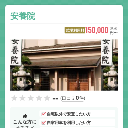
安養院
150,000
(税込)
式場利用料
円〜
--
0
(口コミ
件)
自宅以外で安置したい方
こんな方に
自家用車を利用したい方
オススメ