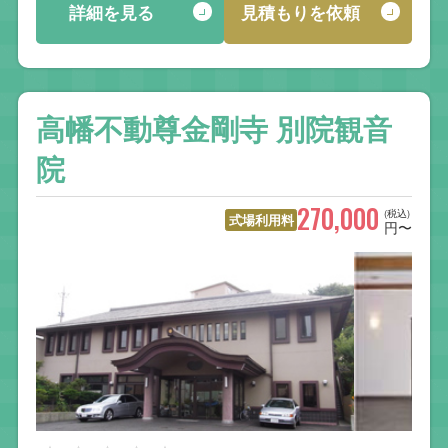
詳細を見る
見積もりを依頼
高幡不動尊金剛寺 別院観音
院
270,000
(税込)
式場利用料
円〜