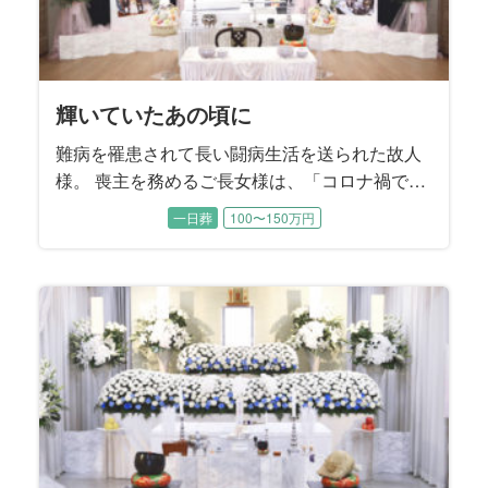
輝いていたあの頃に
難病を罹患されて長い闘病生活を送られた故人
様。 喪主を務めるご長女様は、「コロナ禍で家
族もほとんど面会できない日々が続いていた」
一日葬
100〜150万円
とおっしゃいました。 最後のお別れの時間だけ
は、お母様のそばに寄り添ってあげたい。晩年
のお姿だけでなく、元気で輝いていた頃のお母
様の思い出に囲まれたご葬儀にすることを望ま
れました。