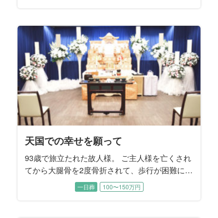
た。 性格が明るくて世話焼き、頼まれると嫌と
言えない故人様はお友達も多く、周りからとて
も信頼されていました。 ご家族に向ける愛情も
同じで、奥様やお子様方を様々な場面で支えて
こられたそうです。 そんな故人様への大きな感
謝を込めて、ご家族はしっかり送ってあげたい
とおっしゃいました。
天国での幸せを願って
93歳で旅立たれた故人様。 ご主人様を亡くされ
てから大腿骨を2度骨折されて、歩行が困難にな
ったことから晩年は施設でお暮しでした。 施設
一日葬
100〜150万円
では癒し系の楽しい性格から、ちょっとしたア
イドル的な存在でした。 ご逝去後にそれを知っ