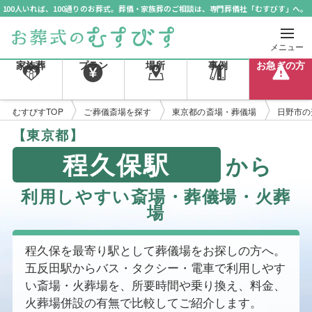
100人いれば、100通りのお葬式。葬儀・家族葬のご相談は、専門葬儀社「むすびす」へ。
メニュー
家族葬
プラン
場所
事例
お急ぎの方
むすびすTOP
ご葬儀斎場を探す
東京都の斎場・葬儀場
日野市の
【東京都】
程久保駅
から
利用しやすい斎場・葬儀場・火葬
場
程久保を最寄り駅として葬儀場をお探しの方へ。
五反田駅からバス・タクシー・電車で利用しやす
い斎場・火葬場を、所要時間や乗り換え、料金、
火葬場併設の有無で比較してご紹介します。