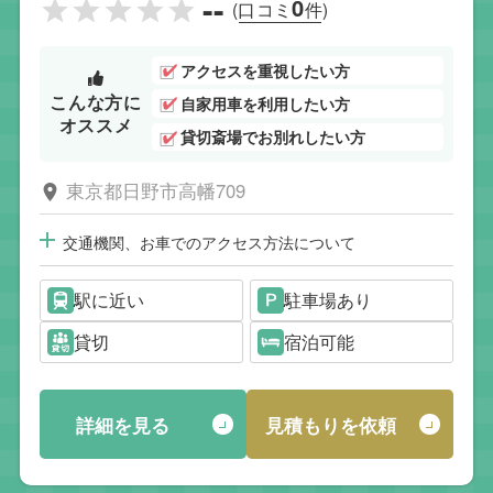
--
0
(口コミ
件)
アクセスを重視したい方
こんな方に
自家用車を利用したい方
オススメ
貸切斎場でお別れしたい方
東京都日野市高幡709
交通機関、お車でのアクセス方法について
駅に近い
駐車場あり
貸切
宿泊可能
詳細を見る
見積もりを依頼