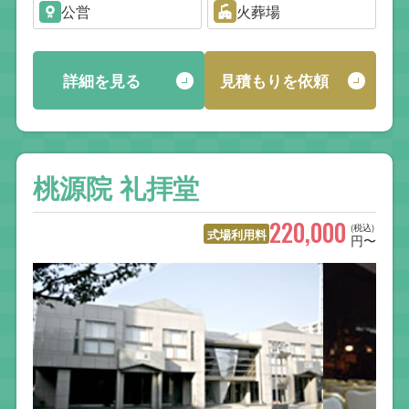
公営
火葬場
詳細を見る
見積もりを依頼
桃源院 礼拝堂
220,000
(税込)
式場利用料
円〜