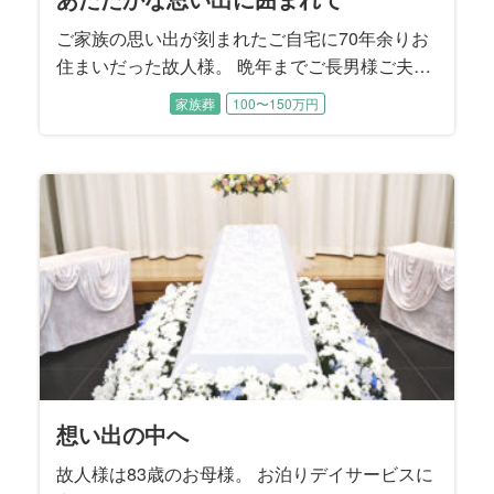
ご家族の思い出が刻まれたご自宅に70年余りお
住まいだった故人様。 晩年までご長男様ご夫婦
とお孫様に囲まれて過ごされました。 ご性格は
家族葬
100〜150万円
明るくてとても活動的、地元にはお友達もたく
さんおいでになり、いつも色々なことに挑戦さ
れていたそうです。 この度は8年前にご主人様
のお見送りをお手伝いさせていただいたご縁で
ご依頼をいただきました。
想い出の中へ
故人様は83歳のお母様。 お泊りデイサービスに