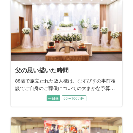
たご家族はとても驚かれたそうです。 「コロナ
禍の面会制限でなかなか会うことは出来なかっ
たけれど、やれることは全てやり尽くしまし
た」と喪主を務めるご次女様はおっしゃいまし
た。
父の思い描いた時間
88歳で旅立たれた故人様は、むすびすの事前相
談でご自身のご葬儀についての大まかな予算や
方針についてお決めになられていました。 生前
一日葬
50〜100万円
から奥様と2人の息子様には、「葬儀社に話しは
通してあるから、後のことは葬儀社へ」とお話
されていたそうです。 お打ち合わせでは、故人
様が遺された『エンディングノート』の内容に
沿うかたちで、お式を進めていくことに決まり