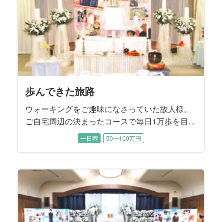
ました。
歩んできた旅路
ウォーキングをご趣味になさっていた故人様。
ご自宅周辺の決まったコースで毎日1万歩を目標
に歩かれていたこともあり、88歳で旅立たれる
一日葬
50〜100万円
直前まで大きなご病気をすることなくお過ごし
でした。 ４年前にご逝去されたご主人様がお元
気だった頃は、お二人で手を繋ぎながらお散歩
されていたそうです。 子供たちから見てもとて
も仲睦まじいご夫婦でした。