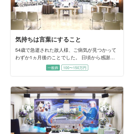
気持ちは言葉にすること
54歳で急逝された故人様、ご病気が見つかって
わずか1ヵ月後のことでした。 日頃から感謝は
言葉にしなければ伝わらないというお考えをお
一般葬
100〜150万円
持ちだった故人様。 奥様へ1日1回「ありがと
う」と言葉にして感謝のお気持ちを伝えていた
そうです。 昨年、むすびすで奥様のご親族のご
葬儀をお手伝いさせていただいたことから、こ
の度のご依頼となりました。