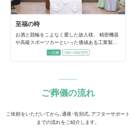
至福の時
お酒と競輪をこよなく愛した故人様。 精密機器
や高級スポーツカーといった価値ある工業製品
を輸送する際に「梱包」する工業包装技能士と
一日葬
150〜200万円
して生涯活躍。 数年前まで現役でお仕事を続け
てこられました。 工業製品を安全に運ぶために
梱包する工業包装技能士は国家資格であり、故
人様は国内で14人目に資格を取得された、まさ
に梱包のプロフェッショナルでした。
ご葬儀の流れ
ご依頼をいただいてから､通夜･告別式､アフターサポート
までの流れをご紹介します。