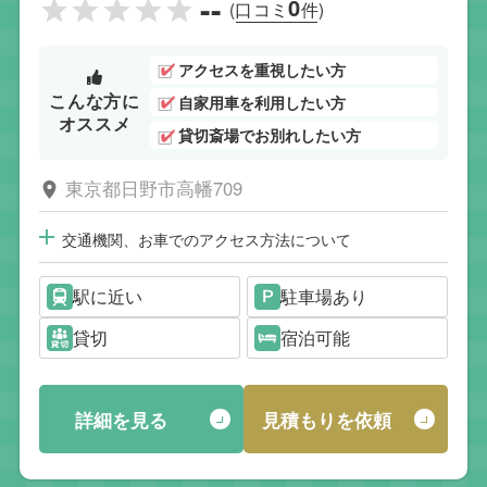
--
0
(口コミ
件)
アクセスを重視したい方
こんな方に
自家用車を利用したい方
オススメ
貸切斎場でお別れしたい方
東京都日野市高幡709
交通機関、お車でのアクセス方法について
駅に近い
駐車場あり
貸切
宿泊可能
詳細を見る
見積もりを依頼