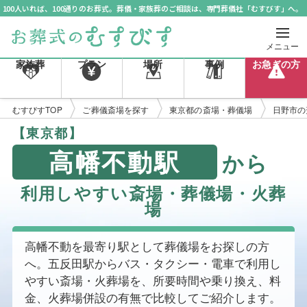
100人いれば、100通りのお葬式。葬儀・家族葬のご相談は、専門葬儀社「むすびす」へ。
メニュー
家族葬
プラン
場所
事例
お急ぎの方
むすびすTOP
ご葬儀斎場を探す
東京都の斎場・葬儀場
日野市の
【東京都】
高幡不動駅
から
利用しやすい斎場・葬儀場・火葬
場
高幡不動を最寄り駅として葬儀場をお探しの方
へ。五反田駅からバス・タクシー・電車で利用し
やすい斎場・火葬場を、所要時間や乗り換え、料
金、火葬場併設の有無で比較してご紹介します。