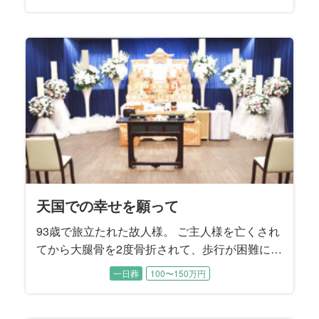
た。 性格が明るくて世話焼き、頼まれると嫌と
言えない故人様はお友達も多く、周りからとて
も信頼されていました。 ご家族に向ける愛情も
同じで、奥様やお子様方を様々な場面で支えて
こられたそうです。 そんな故人様への大きな感
謝を込めて、ご家族はしっかり送ってあげたい
とおっしゃいました。
天国での幸せを願って
93歳で旅立たれた故人様。 ご主人様を亡くされ
てから大腿骨を2度骨折されて、歩行が困難にな
ったことから晩年は施設でお暮しでした。 施設
一日葬
100〜150万円
では癒し系の楽しい性格から、ちょっとしたア
イドル的な存在でした。 ご逝去後にそれを知っ