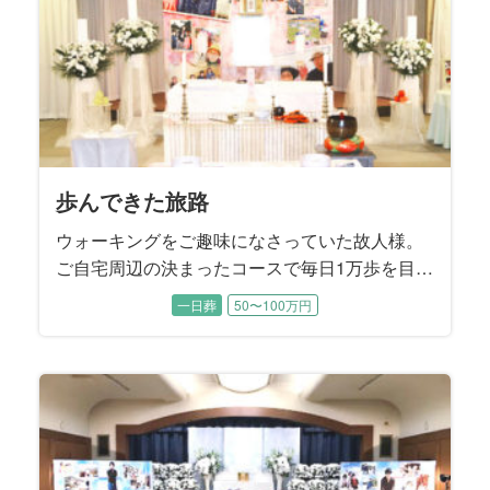
ました。
歩んできた旅路
ウォーキングをご趣味になさっていた故人様。
ご自宅周辺の決まったコースで毎日1万歩を目標
に歩かれていたこともあり、88歳で旅立たれる
一日葬
50〜100万円
直前まで大きなご病気をすることなくお過ごし
でした。 ４年前にご逝去されたご主人様がお元
気だった頃は、お二人で手を繋ぎながらお散歩
されていたそうです。 子供たちから見てもとて
も仲睦まじいご夫婦でした。