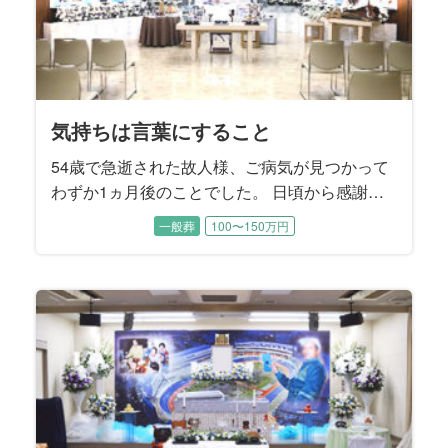
気持ちは言葉にすること
54歳で急逝された故人様、ご病気が見つかって
わずか1ヵ月後のことでした。 日頃から感謝は
言葉にしなければ伝わらないというお考えをお
一般葬
100〜150万円
持ちだった故人様。 奥様へ1日1回「ありがと
う」と言葉にして感謝のお気持ちを伝えていた
そうです。 昨年、むすびすで奥様のご親族のご
葬儀をお手伝いさせていただいたことから、こ
の度のご依頼となりました。