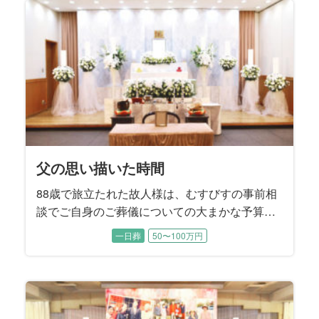
たご家族はとても驚かれたそうです。 「コロナ
禍の面会制限でなかなか会うことは出来なかっ
たけれど、やれることは全てやり尽くしまし
た」と喪主を務めるご次女様はおっしゃいまし
た。
父の思い描いた時間
88歳で旅立たれた故人様は、むすびすの事前相
談でご自身のご葬儀についての大まかな予算や
方針についてお決めになられていました。 生前
一日葬
50〜100万円
から奥様と2人の息子様には、「葬儀社に話しは
通してあるから、後のことは葬儀社へ」とお話
されていたそうです。 お打ち合わせでは、故人
様が遺された『エンディングノート』の内容に
沿うかたちで、お式を進めていくことに決まり