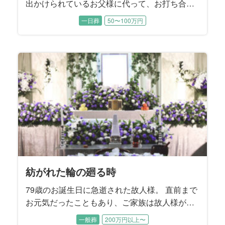
出かけられているお父様に代って、お打ち合わ
せは喪主であるご長女様と旦那様にご同席いた
一日葬
50〜100万円
だきました。 お父様は施主をお務めになりま
す。 ご長女様はお父様の記憶に残るようなお式
を執り行うことで、お母様を亡くされたお父様
が今後もしっかり生きていけるようなお別れに
することを望まれました。
紡がれた輪の廻る時
79歳のお誕生日に急逝された故人様。 直前まで
お元気だったこともあり、ご家族は故人様が旅
立たれたことをまだ実感できないご様子でし
一般葬
200万円以上〜