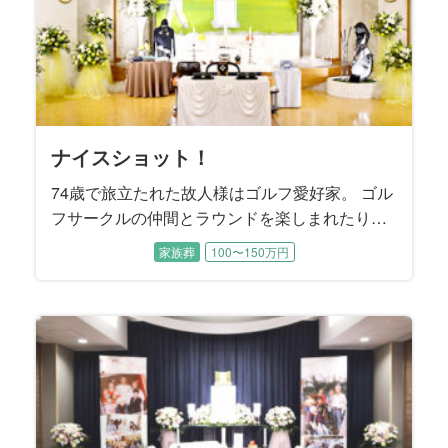
ナイスショット！
74歳で旅立たれた故人様はゴルフ愛好家。 ゴル
フサークルの仲間とラウンドを楽しまれたり、
ゴルフコンペにも数多く参加されました。 プレ
家族葬
100〜150万円
ー後の飲み会ではメンバーと親睦を深められた
そうです。 お通夜にはゴルフサークルの皆様も
駆けつけて下さり、一緒にラウンドした思い出
を振り返りながら故人様を偲ばれました。