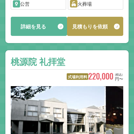
公営
火葬場
詳細を見る
見積もりを依頼
桃源院 礼拝堂
220,000
(税込)
式場利用料
円〜