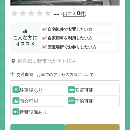
--
0
(口コミ
件)
自宅以外で安置したい方
こんな方に
自家用車を利用したい方
オススメ
安置場所でお参りしたい方
東京都日野市旭が丘1-10-4
交通機関、お車でのアクセス方法について
駐車場あり
安置可能
面会可能
宿泊可能
音響設備あり