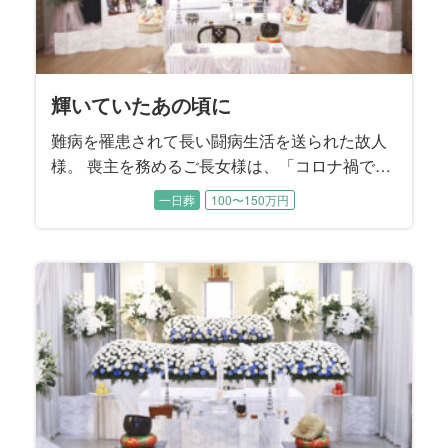
輝いていたあの頃に
難病を罹患されて長い闘病生活を送られた故人
様。 喪主を務めるご長女様は、「コロナ禍で家
族もほとんど面会できない日々が続いていた」
一日葬
100〜150万円
とおっしゃいました。 最後のお別れの時間だけ
は、お母様のそばに寄り添ってあげたい。晩年
のお姿だけでなく、元気で輝いていた頃のお母
様の思い出に囲まれたご葬儀にすることを望ま
れました。