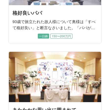
格好良いパパ
93歳で旅立たれた故人様について奥様は「すべ
て格好良い」と断言なさいました。「パパが全
部やってくれたから、私は何も出来なく
一日葬
150〜200万円
て……」と肩を落として涙するお母様に、二人
の息子様たちが寄り添いながらお打ち合わせは
進みました。 読書家で音楽鑑賞がご趣味だった
無口でダンディな故人様を『格好良く送る』こ
とがご葬儀のテーマになりました。
あたたかな思い出に囲まれて