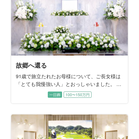
天国からのエール
我が家の太陽
家族の想いを一つに
頑張ったね
我が家のホームグラウンド
旅の数だけある想い
笑顔を再び
私らしさ
泣き笑いのファンファーレ
兄弟の絆
貴女のために
グレートマザー
サクセスストーリー
深い情で繋がっている
不器用な愛
大いなる生涯
おはようの景色
もう一度あの時へ
夜明けの花
魂に刻む母の姿
故郷団欒
「Last Stage」から愛を込めて
思い出よ『涙そうそう』
My father’s Style
魂の還る場所
愛と華
花と旅、母と妻
最愛のご主人のもとへ
旅立ちにカトレアを添えて
帰郷
母の生き方は変わらずに
わが生涯に悔いなし
一に気遣い 二に気遣い
楽しんだ時間は限りなく
見つめる先にある想い
I will tell you what
絆のカタチ
桜の季節に
故郷へ還る
93歳の晩年まで元気にお過ごしだった故人様。 ご逝
94歳で旅立たれた故人様。奇しくも15年前に他界さ
お酒をこよなく愛した故人様。 大好物のお寿司をつ
誕生日を迎える直前に若くして急逝された故人様。
7年間の闘病の末に75歳で旅立たれた故人様。ご入院
大手百貨店のお仕事を長年勤め上げられた故人様。
84歳で旅立たれた故人様は大正琴の師範。 流行歌か
若い頃から都会的で社交性にあふれていた故人様。
ご近所で有名なカミナリ親父として知られていた故
故人様は3人兄弟のご次男、57歳という若さで旅立た
88歳で旅立たれた故人様。 ご長女様の障害をきっか
書家として数々の作品を発表し、国内はもとより広
ご主人様と夫婦二人三脚で貴金属アクセサリーの装
91歳で旅立たれた故人様は、京都生まれの京都育ち
82歳で旅立たれた故人様は終活ノートを遺されてい
百寿を超える102歳という長く尊い生涯に幕を閉じら
毎朝、ご自宅のベランダから荒川の風景を眺めるの
故人様のご趣味はバレーボール。地元のママさんバ
故人様は10年間の闘病の末に66歳で旅立たれまし
この度お手伝いさせていただいたのは、大正、昭
転勤の多いお仕事をされていた故人様。 それでも単
ミュージシャンとして国内外で活動された故人様。
ほんの1ヵ月前までお元気に過ごされていた故人様。
建築士として長年働き続けてきた故人様。 お酒も煙
ご病気で急逝された故人様。 ご家族様の悲しみはと
社交的で明るいお人柄で誰からも愛された故人様。
故人様のご趣味は旅行と草花。ご夫婦で日本全国を
90歳で旅立たれた故人様。 8年前にご主人様のお別
ご自宅でのガーデニングがご趣味だった故人様。 シ
78歳で旅立たれた故人様の生まれ故郷は北海道美瑛
お母様は快活で美意識の高い方でした。 入院中もし
故人様は奥様とご結婚された当時から、「会社を55
晩年、人生のほとんどを過ごされた関西を離れ、東
施設でご逝去された故人様。 ご家族とは最近、コロ
むすびすでご両親のご葬儀をお手伝いさせていただ
最愛の奥様を亡くされたご主人様の悲しみは深く、
ご逝去の前日に70歳のお誕生日を迎えられた故人
大好きな桜の開花を前に83歳で旅立たれた故人様。
91歳で旅立たれたお母様について、ご長女様は
去される2日前にお子様方がお見舞いに行かれて、そ
れたご主人様のお誕生日でした。 とにかく明るいご
まみながら、ハイボールで晩酌されるのが楽しみで
穏やかな優しい性格は誰からも愛されていました。
する以前は草野球チームや会社のＯＢ会などに積極
お嬢様たちが独立された後は、奥様とご一緒に数え
ら邦楽まで多彩な楽曲を演奏して楽しまれていたそ
ご主人様とは銀座の社交ダンスホールで出逢いご結
人様。短気であっても曲がったことや弱い者いじめ
れました。 お式の打ち合わせには喪主を務めるご長
けに、障害のある方たちの居場所をつくるために人
く海外でも感動的な書道パフォーマンスを披露され
飾業を50年間に渡って営んでこられた故人様。ご夫
という生粋の京女。 古き良き文化を守ってきた京都
ました。 ご葬儀のお打ち合わせは、喪主を務める奥
れた故人様。 喪主を務めるご長男様をはじめとする
がお好きだったという奥様。喪主を務めるご主人様
レーボールクラブに所属し、20年近くバレーボール
た。 多趣味で活動的、好奇心旺盛な故人様は、病臥
和、平成、令和の時代を体験して99歳でお旅立にな
身赴任という形は決してとらず、常に家族一緒とい
いくつものバンドに所属して、ロックやJazzなど幅
ご本人もご家族も予期せぬご逝去でした。 経営者と
草もギャンブルも嗜まれなかった故人様のご趣味は
ても深いご様子でした。 この度は故人様が魂となっ
趣味は社交ダンス、足を悪くされてから始めた水泳
めぐり、中でも京都には何度も訪れて四季折々の景
れをお手伝いさせていただいたご縁で、この度もむ
ンプルながらも思いの詰まったご葬儀になるようお
町。大雪山連峰をのぞむ雄大で緑豊かな地として知
っかりメイクされて、すっぴんを見せることはほぼ
歳で辞めて後の人生は楽しく暮らす」とおっしゃっ
京のご長女様のご家族と一緒にお暮しになられた故
ナ禍でお会いできていませんでしたが、ご家族との
いたご縁のある故人様。 あまりにも突然のご逝去で
お打ち合わせの席でもご葬儀と向き合うことが本当
様。の宝物はご家族でした。 総合流通グループにお
そのことで逆に「桜の時期を迎えるたび、きっと母
「とても我慢強い人」とおっしゃいました。 夫
れを待ってからお旅立ちになりました。 故人様のご
性格だったという故人様は、ご家族にとって太陽の
した。 そのお酒を入院中は一切口にできなかった故
喪主を務めるお母様は、今年4月にご主人様を亡くさ
的にご参加されて、仲間の皆さんとの交流を楽しま
切れないほどご旅行されたそうです。 写真がご趣味
うです。 3年前にご主人様のお別れをお手伝いさせて
婚されました。 お元気だった頃はお洒落をしてご長
が大嫌いな実直なご性格でした。 大の競馬ファンで
男様と三男様もご同席いただきました。 ご兄弟の絆
生の大半を費やし、ご自身のことを顧みることはな
てきた故人様。 その功績は日本で活躍する美術家を
婦仲がとても良くて、職場でも家庭でも四六時中ご
のお寿司屋さんに嫁ぎ、女将として京都一筋で生き
様と『むすびすクラブ』にご入会いただいているご
三人のお子様たちは、激動の時代を生き抜いてこら
も奥様と一緒に四季折々の草花を眺めていらしたそ
に打ち込んでいらっしゃいました。 練習や試合を通
する以前は梨づくりも手がけられていたそうです。
った故人様です。 一世紀近くをご家族のために懸命
うスタイルをつらぬかれたそうです。 ご趣味の釣り
広いジャンルで抜群のギターテクニックを披露して
して人生を謳歌された故人様は、野球、麻雀、スキ
クルマ。 スバル360にはじまり、ブルーバード、ハ
た後、還られる場所はどこか。 ご家族様と一緒に考
もみるみる上達されたそうです。 晩年、よくお聴き
色を楽しまれたそうです。 自宅のお庭の手入れを欠
すびすにご依頼をいただきました。 お母様とお父様
手伝いさせていただきました。
られる美瑛町は、多くの日本映画のロケ地にもなっ
無かったそうです。 ご葬儀の打ち合わせから当日の
ていたそうです。 その言葉どおり大手精密機器メー
人様。 祭壇を飾るメモリアルスクリーンには、しっ
お時間を一番に大切に過ごされてきた方でした。 こ
した。 喪主は一人息子のご長男様、施主は奥様が務
におつらいご様子でした。 そんなご主人様から奥様
勤めでいらした喪主様は転勤も多く、故人様はご家
のことを思い出すでしょう」とお二人の娘様はおっ
のため、子供のために労をいとわず家庭を守
家族葬
一般葬
一般葬
家族葬
一日葬
一日葬
一日葬
一日葬
一日葬
一日葬
家族葬
一日葬
一日葬
一日葬
一日葬
一日葬
一日葬
一日葬
一日葬
一日葬
家族葬
一般葬
一日葬
家族葬
家族葬
一日葬
一日葬
一般葬
家族葬
一日葬
一日葬
一日葬
一日葬
一日葬
家族葬
一日葬
一日葬
一日葬
一日葬
200万円以上〜
200万円以上〜
200万円以上〜
200万円以上〜
200万円以上〜
100〜150万円
100〜150万円
100〜150万円
150〜200万円
100〜150万円
150〜200万円
100〜150万円
100〜150万円
100〜150万円
150〜200万円
150〜200万円
100〜150万円
150〜200万円
150〜200万円
100〜150万円
100〜150万円
100〜150万円
100〜150万円
100〜150万円
100〜150万円
100〜150万円
100〜150万円
150〜200万円
100〜150万円
100〜150万円
100〜150万円
50〜100万円
50〜100万円
50〜100万円
50〜100万円
50〜100万円
50〜100万円
50〜100万円
50〜100万円
自宅で行われたお打ち合わせには、ご長男様、ご次
ような存在。 ご家庭でもご近所でも故人様を慕って
人様のために、ご家族は最後に好きなお酒をいっぱ
れたばかり。 長年一緒に暮らしてきた大切なご家族
れていたそうです。 ご趣味は野球。 ご自分がプレー
だった故人様。 旅先ではご夫婦の思い出のポートレ
いただいたご縁でご依頼をいただきました。 施主を
女様と一緒に都内のホテルを巡り、ランチやティー
あった故人様は、レース予想が的中したときは家族
はとても強く、コロナ過で病院の面会できなかった
かったそうです。 だからこそご家族は、一人でも多
収録した『美術家名鑑』にも掲載されました。 喪主
一緒に過ごされたそうです。 その最愛のご主人様は
てこられたそうです。 仕事に熱心でしっかり者だっ
長女様が終活ノートのご遺志に沿ったかたちで進め
れたお母様を、お身内のみで穏やかに送り出してあ
うです。 お子様のいないご夫婦にとって植物は子供
じて世代を超えたご友人も多く、お元気だった頃に
ご長男様は、「搬送で病院を出発した朝方、綺麗な
に生き抜いてこられた御曾祖母様を送るために、お
でよく出かけられたスポットは、故人様の故郷でも
きました。 この度はそんな輝く姿をもう一度感じて
ー、ゴルフ、旅行など若かりし頃から好奇心旺盛で
コスカ、ケンメリのスカイライン、フェアレディZ、
え、その場所へ向かえるようなご葬儀となるように
になっていた音楽は演歌……ではなく、ソウル界の
かさず、ご長男様からプレゼントされたクレマチス
はお子様方から見ても仲の良いご夫婦だったそうで
ています。 お母様を亡くされたご姉妹は、「もう一
運営、ご葬儀後の諸手続きは三人のお嬢様が話し合
カーを55歳で早期退職されてから82歳でご逝去され
かりと送り出してあげたいというご家族様の想いを
の度はご家族で楽しまれたお時間を振り返るご葬儀
められました。また、故人様のお姉様もリモートで
への強い想いが垣間見えたのは、「家族だけの葬儀
族そろって全国をめぐりました。 ３人のお孫様にも
しゃいました。桜の季節を迎えるたびに、大好きな
り、自分のことに時間を使っているのを見たこ
男様、ご長女様が揃ってご同席いただき、お母様を
人が集まりました。 介護施設にご入居されてからも
い飲ませてあげたいとおっしゃいました。 2人のお嬢
を、短い間に2人も亡くされた哀傷はとても深いもの
するのはもちろん、高校野球の観戦が特にお好きだ
ートを撮影して、デジタルフォトフレームに保存し
務められたご長女様から、「両親は仲睦まじい夫婦
タイムを楽しまれたそうです。
を焼肉屋へ連れて行き、ご馳走するのを楽しみにさ
分、故人様をしっかりお見送りしたいというご要望
くの皆様が故人様へ「お疲れ様」の気持ちを伝える
を務めたご次女様は、「母は茶道、華道、合気道と
昨年4月にご逝去されましたが、ご家族は故人様の体
た故人様。 「接客が好きで、賑やかなもの好きだっ
られました。 寡黙であったという故人様の終活ノー
げることを望まれました。
のように大切な存在。だからこそハイビスカスなど
はチームメイトの皆さんと頻繁にご旅行を楽しまれ
朝日に桜がチラチラと舞っていました。その時、明
子様からひ孫様までのご親族の皆様が集いました。
ある瀬戸内海。 この度のご葬儀では、そんな海をバ
いただけるようなご葬儀となりました。
行動力のある方でした。
ポルシェ、メルセデスベンツといった錚々たる名車
お手伝いさせていただきました。
レジェンド“JB”こと、ジェームス・ブラウンのファン
は鉢植えにして美し花を咲かせました。
す。 「父が待つ天国へ、母を送り出してあげたい」
度、母を北海道に連れて行ってあげたかった」とお
いながらお決めになりました。
るまで、趣味の絵画を描き、大学の友達と終生にわ
込めて、故人様が長年住まわれた奈良県のご実家の
をご提案させていただきました。
打合せに参加され、お式の当日もいろいろなフォロ
にしたい」というお言葉でした。
恵まれて、大変可愛がられていた故人様にとって、
お母様の姿が感じられる最後のお別れの場となりま
とがないと言います。 生まれ故郷の長野県への
どのようにお見送りするかご兄弟で話し合われまし
面倒見の良さは変わることなく、故人様のまわりは
様とお孫様たちご家族が想いを一つにして、お父様
です。
ったいうことです。 3人のお子様たちが小さかった
てご鑑賞されていました。
で、母はいくつになっても父のことを“ちゃん付け”で
れていたそうです。
を伺いました。
ことのできる、ゆっくりとしたお別れの時間をご希
道とつくものを鍛錬してきた努力家でした」とお話
調を深慮して、ご主人様がお亡くなりになったこと
た母をしっかり送ってあげたい」とご長女様はおっ
トには、ご家族も知らなかった故人様の想いやこだ
育てるが難しい植物であっても、丹精込めて世話す
たそうです。
るい世界に父は往くのだと思いました」とおっしゃ
ックに家族の時間を過ごしていただくご葬儀を提案
を乗り継いでこられたカーマニアでした。
ク・サウンドでした。
ご姉弟様はそう望まれました。
っしゃいました。
たって交流し、楽しく充実した日々を過ごされまし
お写真を中心に、お人柄の偲ばれるスナップを散り
ーをして下さいました。
ご家族が一番の宝物でした。
した。
想い入れが深かったという故人様へ、お式では
た。
いつも笑顔と笑い声に満ちていたそうです。
と別杯を酌み交わします。
頃、故人様とキャッチボールした思い出をお話くだ
呼んでいました」と教えて下さいました。
望になりました。
くださいました。
を最期までお伝えしなかったそうです。 ご長男様
しゃいました。
わりが記載されていました。
ることで美しい花を咲かせました。
いました。
させていただきました。
た。
ばめました。
故郷の趣きをお届けしたいと考えました。
さいました。
は、「天国で父と再会したら、きっと母は驚くでし
ょうね」と仰いました。