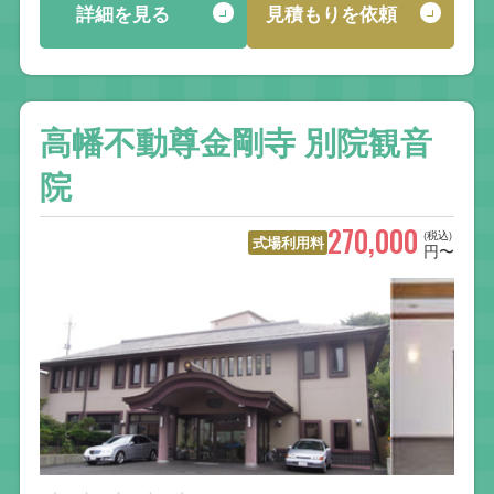
詳細を見る
見積もりを依頼
高幡不動尊金剛寺 別院観音
院
270,000
(税込)
式場利用料
円〜