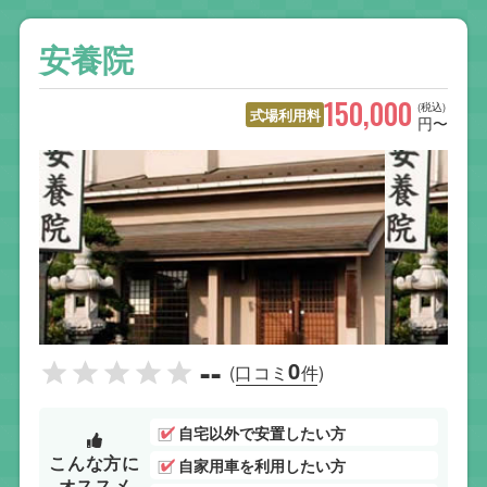
安養院
150,000
(税込)
式場利用料
円〜
--
0
(口コミ
件)
自宅以外で安置したい方
こんな方に
自家用車を利用したい方
オススメ