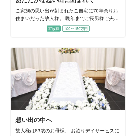
ご家族の思い出が刻まれたご自宅に70年余りお
住まいだった故人様。 晩年までご長男様ご夫婦
とお孫様に囲まれて過ごされました。 ご性格は
家族葬
100〜150万円
明るくてとても活動的、地元にはお友達もたく
さんおいでになり、いつも色々なことに挑戦さ
れていたそうです。 この度は8年前にご主人様
のお見送りをお手伝いさせていただいたご縁で
ご依頼をいただきました。
想い出の中へ
故人様は83歳のお母様。 お泊りデイサービスに