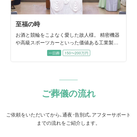
至福の時
お酒と競輪をこよなく愛した故人様。 精密機器
や高級スポーツカーといった価値ある工業製品
を輸送する際に「梱包」する工業包装技能士と
一日葬
150〜200万円
して生涯活躍。 数年前まで現役でお仕事を続け
てこられました。 工業製品を安全に運ぶために
梱包する工業包装技能士は国家資格であり、故
人様は国内で14人目に資格を取得された、まさ
に梱包のプロフェッショナルでした。
ご葬儀の流れ
ご依頼をいただいてから､通夜･告別式､アフターサポート
までの流れをご紹介します。