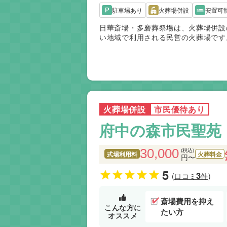
駐車場あり
火葬場併設
安置可
日華斎場・多磨葬祭場は、火葬場併設
い地域で利用される民営の火葬場です
なく、ご高齢の参列者にも負担が少な
料や式場料は公営施設より高めです。
場です。
火葬場併設
市民優待あり
府中の森市民聖苑
30,000
(税込)
式場利用料
火葬料金
円〜
5
3
(口コミ
件)
斎場費用を抑え
こんな方に
たい方
オススメ