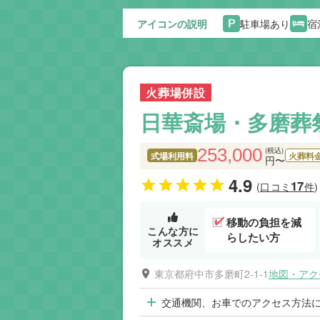
アイコンの説明
駐車場あり
宿
火葬場併設
日華斎場・多磨葬
253,000
(税込)
式場利用料
火葬料
円〜
4.9
17
(口コミ
件)
移動の負担を減
こんな方に
らしたい方
オススメ
東京都府中市多磨町2-1-1
地図・アク
交通機関、お車でのアクセス方法