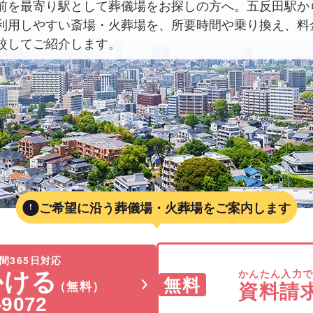
前を最寄り駅として葬儀場をお探しの方へ。五反田駅か
利用しやすい斎場・火葬場を、所要時間や乗り換え、料
較してご紹介します。
ご希望に沿う葬儀場・火葬場をご案内します
間365日対応
かける
かんたん入力
無料
資料請
（無料）
-9072