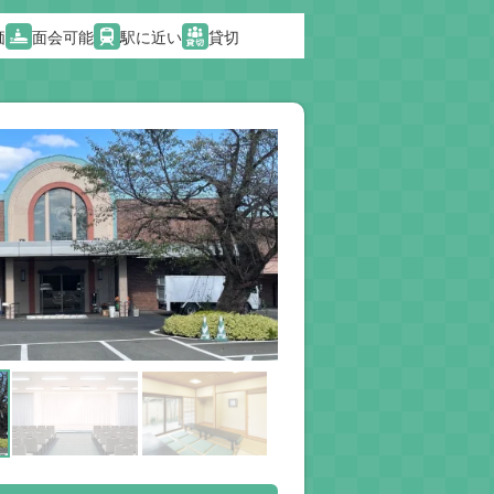
価
面会可能
駅に近い
貸切