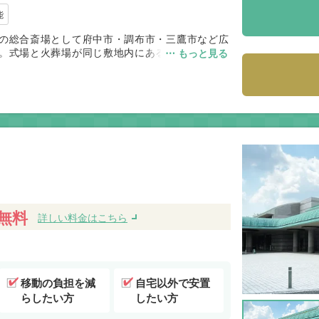
能
の総合斎場として府中市・調布市・三鷹市など広
。式場と火葬場が同じ敷地内にあるため移動が少
⋯ もっと見る
い点が評価されています。一方で民営のため火葬
利便性と動線の良さを重視するご家族に適した斎
無料
詳しい料金はこちら
移動の負担を減
自宅以外で安置
らしたい方
したい方