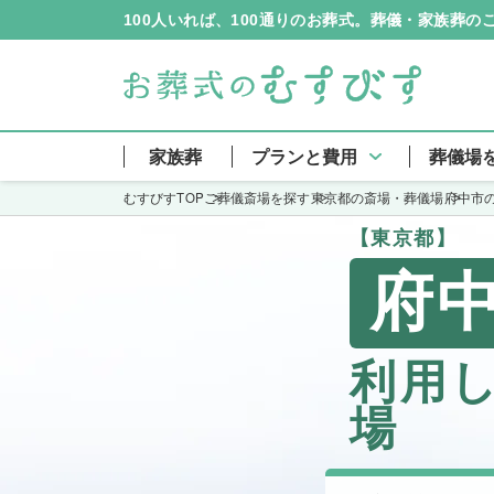
100人いれば、100通りのお葬式。葬儀・家族葬
家族葬
プランと費用
葬儀場
むすびすTOP
ご葬儀斎場を探す
東京都の斎場・葬儀場
府中市
【東京都】
府
利用
場