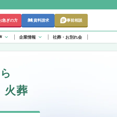
お急ぎの方
資料請求
事前相談
声
企業情報
社葬・お別れ会
から
・火葬