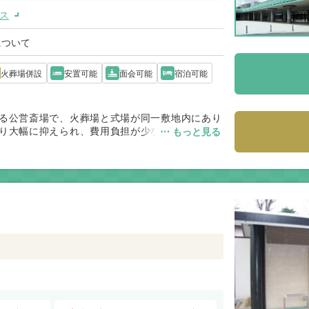
ス
について
火葬場併設
安置可能
面会可能
宿泊可能
る公営斎場で、火葬場と式場が同一敷地内にあり
り大幅に抑えられ、費用負担が少ない点が高く評
⋯ もっと見る
齢の参列者にも負担の少ない施設です。費用と利
、市民にとって利用しやすい環境が整っていま