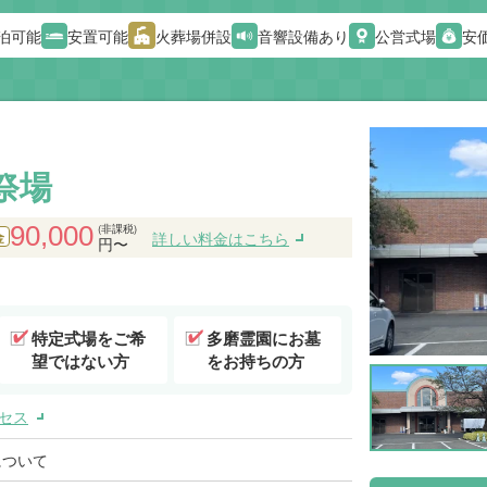
泊可能
安置可能
火葬場併設
音響設備あり
公営式場
安
祭場
90,000
(非課税)
詳しい料金はこちら
金
円〜
特定式場をご希
多磨霊園にお墓
望ではない方
をお持ちの方
セス
について