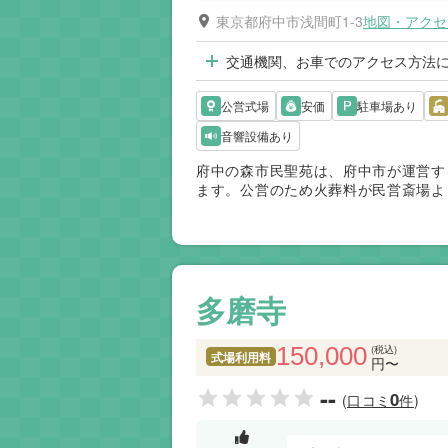
東京都府中市浅間町1-3
地図・アクセ
交通機関、お車でのアクセス方法
公営式場
安価
駐車場あり
音響設備あり
府中の森市民聖苑は、府中市が運営す
ます。公営のため火葬料が民営斎場よ
価されています。移動が少なく、ご高
便性を重視するご家族に適した斎場で
す。
多磨寺
150,000
(税込)
式場利用料
円〜
--
0
(口コミ
件)