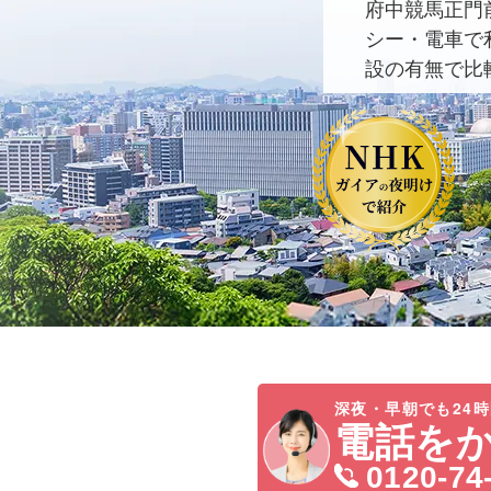
府中競馬正門
シー・電車で
設の有無で比
深夜・早朝でも24時
電話を
0120-74