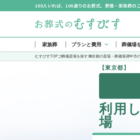
100人いれば、100通りのお葬式。葬儀・家族葬
家族葬
プランと費用
葬儀場
むすびすTOP
ご葬儀斎場を探す
東京都の斎場・葬儀場
府中市
【東京都】
利用
場