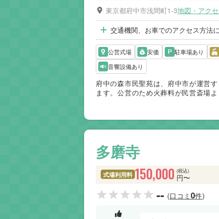
東京都府中市浅間町1-3
地図・アクセ
交通機関、お車でのアクセス方法
公営式場
安価
駐車場あり
音響設備あり
府中の森市民聖苑は、府中市が運営す
ます。公営のため火葬料が民営斎場よ
価されています。移動が少なく、ご高
便性を重視するご家族に適した斎場で
す。
多磨寺
150,000
(税込)
式場利用料
円〜
--
0
(口コミ
件)