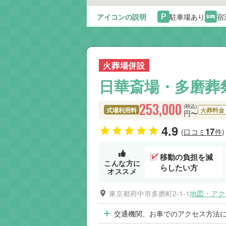
アイコンの説明
駐車場あり
宿
火葬場併設
日華斎場・多磨葬
253,000
(税込)
式場利用料
火葬料金
円〜
4.9
17
(口コミ
件)
移動の負担を減
こんな方に
らしたい方
オススメ
東京都府中市多磨町2-1-1
地図・アク
交通機関、お車でのアクセス方法