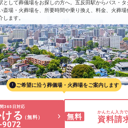
駅として葬儀場をお探しの方へ。五反田駅からバス・タ
い斎場・火葬場を、所要時間や乗り換え、料金、火葬場
介します。
ご希望に沿う葬儀場・火葬場をご案内します
間365日対応
かける
かんたん入力
無料
資料請
（無料）
-9072