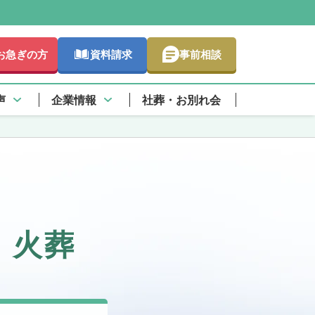
お急ぎの方
資料請求
事前相談
声
企業情報
社葬・お別れ会
・火葬