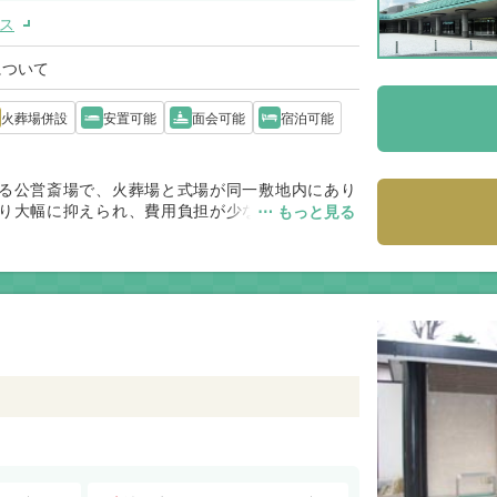
ス
について
火葬場併設
安置可能
面会可能
宿泊可能
る公営斎場で、火葬場と式場が同一敷地内にあり
り大幅に抑えられ、費用負担が少ない点が高く評
⋯ もっと見る
齢の参列者にも負担の少ない施設です。費用と利
、市民にとって利用しやすい環境が整っていま