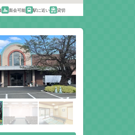
価
面会可能
駅に近い
貸切