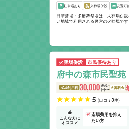
駐車場あり
火葬場併設
安置可
日華斎場・多磨葬祭場は、火葬場併設
い地域で利用される民営の火葬場です
なく、ご高齢の参列者にも負担が少な
料や式場料は公営施設より高めです。
場です。
火葬場併設
市民優待あり
府中の森市民聖苑
30,000
(税込)
式場利用料
火葬料金
円〜
5
3
(口コミ
件)
斎場費用を抑え
こんな方に
たい方
オススメ