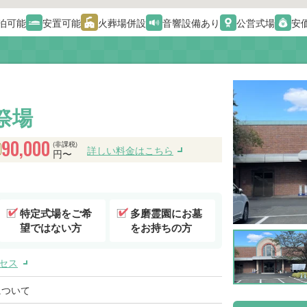
泊可能
安置可能
火葬場併設
音響設備あり
公営式場
安
祭場
90,000
(非課税)
詳しい料金はこちら
円〜
特定式場をご希
多磨霊園にお墓
望ではない方
をお持ちの方
セス
について