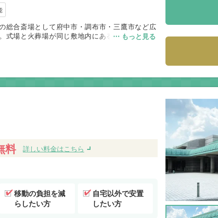
能
の総合斎場として府中市・調布市・三鷹市など広
。式場と火葬場が同じ敷地内にあるため移動が少
⋯ もっと見る
い点が評価されています。一方で民営のため火葬
利便性と動線の良さを重視するご家族に適した斎
無料
詳しい料金はこちら
移動の負担を減
自宅以外で安置
らしたい方
したい方