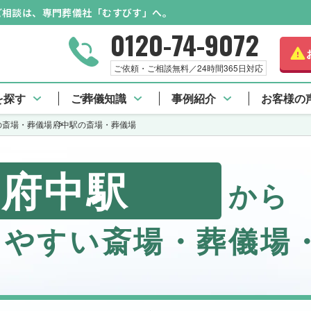
のご相談は、専門葬儀社「むすびす」へ。
0120-74-9072
ご依頼・ご相談無料／24時間365日対応
を探す
ご葬儀知識
事例紹介
お客様の
の斎場・葬儀場
府中駅の斎場・葬儀場
府中駅
から
しやすい斎場・葬儀場