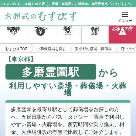
100人いれば、100通りのお葬式。葬儀・家族葬のご相談は、専門葬儀社「むすびす」へ。
メニュー
家族葬
プラン
場所
事例
お急ぎの方
むすびすTOP
ご葬儀斎場を探す
東京都の斎場・葬儀場
府中市の
【東京都】
多磨霊園駅
から
利用しやすい斎場・葬儀場・火葬
場
多磨霊園を最寄り駅として葬儀場をお探しの方
へ。五反田駅からバス・タクシー・電車で利用し
やすい斎場・火葬場を、所要時間や乗り換え、料
金、火葬場併設の有無で比較してご紹介します。