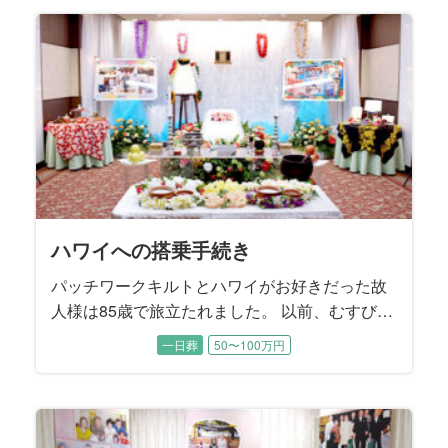
ハワイへの搭乗手続き
パッチワークキルトとハワイがお好きだった故
人様は85歳で旅立たれました。 以前、むすびす
で施主様のお母様のご葬儀をお手伝いさせてい
一日葬
50〜100万円
ただいたご縁でご依頼を承りました。 ご主人様
とご結婚されてから、新宿区の「高齢者ふれあ
い訪問相談員」として福祉のお仕事に長く従事
された故人様。 困っている人を見かけると、知