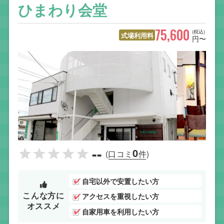
ひまわり会堂
75,600
(税込)
式場利用料
円〜
--
0
(口コミ
件)
自宅以外で安置したい方
こんな方に
アクセスを重視したい方
オススメ
自家用車を利用したい方