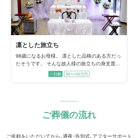
凛とした旅立ち
98歳になるお母様。 凛とした品格のある方だっ
たそうです。 そんな故人様の旅立ちの身支度を
ご家族からも手を添えて頂き、お母様らしいお
一日葬
50〜100万円
見送りをお手伝いさせていただきました。
ご葬儀の流れ
ご依頼をいただいてから､通夜･告別式､アフターサポート