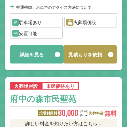
交通機関、お車でのアクセス方法について
駐車場あり
火葬場併設
安置可能
詳細を見る
見積もりを依頼
火葬場併設
市民優待あり
府中の森市民聖苑
30,000
(税込)
無料
式場利用料
火葬料金
円〜
詳しい料金を知りたい方はこちら