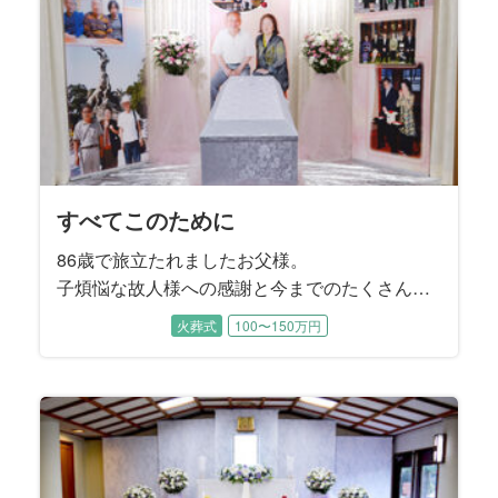
らない人でも気軽に声をかける朗らかでお優し
い性格は、周囲から自然と慕われる存在でし
た。
すべてこのために
86歳で旅立たれましたお父様。
子煩悩な故人様への感謝と今までのたくさんの
幸せが続いていくようなお見送りとなりまし
火葬式
100〜150万円
た。
メモリアルスクリーンで作成したお写真を正面
と左右にお飾りし、それを象徴した空間でご家
族でゆっくりとお別れいただきました。