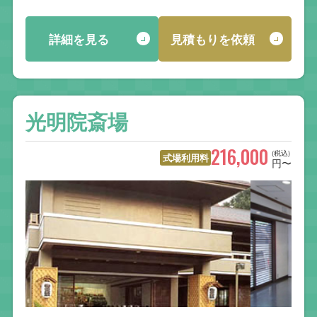
詳細を見る
見積もりを依頼
光明院斎場
216,000
(税込)
式場利用料
円〜