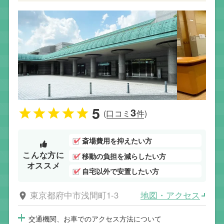
5
3
(口コミ
件)
斎場費用を抑えたい方
こんな方に
移動の負担を減らしたい方
オススメ
自宅以外で安置したい方
地図・アクセス
東京都府中市浅間町1-3
交通機関、お車でのアクセス方法について