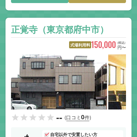
正覚寺（東京都府中市）
150,000
(税込)
式場利用料
円〜
--
0
(口コミ
件)
自宅以外で安置したい方