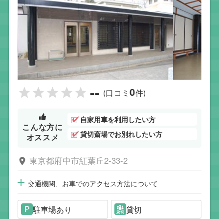
--
0
(口コミ
件)
自家用車を利用したい方
こんな方に
貸切斎場でお別れしたい方
オススメ
東京都府中市紅葉丘2-33-2
交通機関、お車でのアクセス方法について
駐車場あり
貸切