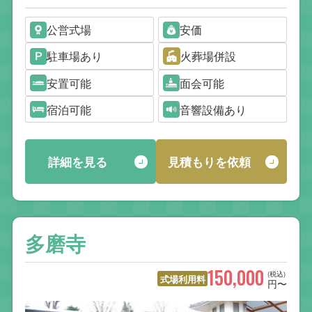
公営式場
安価
駐車場あり
火葬場併設
安置可能
面会可能
宿泊可能
音響設備あり
詳細を見る
見積もりを依頼
多磨寺
150,000
(税込)
式場利用料
円〜