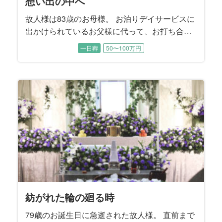
想い出の中へ
故人様は83歳のお母様。 お泊りデイサービスに
出かけられているお父様に代って、お打ち合わ
せは喪主であるご長女様と旦那様にご同席いた
一日葬
50〜100万円
だきました。 お父様は施主をお務めになりま
す。 ご長女様はお父様の記憶に残るようなお式
を執り行うことで、お母様を亡くされたお父様
が今後もしっかり生きていけるようなお別れに
することを望まれました。
紡がれた輪の廻る時
79歳のお誕生日に急逝された故人様。 直前まで