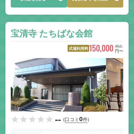
宝清寺 たちばな会館
150,000
(税込)
式場利用料
円〜
--
0
(口コミ
件)