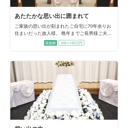
あたたかな思い出に囲まれて
ご家族の思い出が刻まれたご自宅に70年余りお
住まいだった故人様。 晩年までご長男様ご夫婦
とお孫様に囲まれて過ごされました。 ご性格は
家族葬
100〜150万円
明るくてとても活動的、地元にはお友達もたく
さんおいでになり、いつも色々なことに挑戦さ
れていたそうです。 この度は8年前にご主人様
のお見送りをお手伝いさせていただいたご縁で
ご依頼をいただきました。