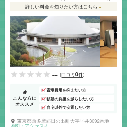
詳しい料金を知りたい方はこちら
--
0
(口コミ
件)
斎場費用を抑えたい方
こんな方に
移動の負担を減らしたい方
オススメ
自宅以外で安置したい方
東京都西多摩郡日の出町大字平井3092番地
地図・アクセス