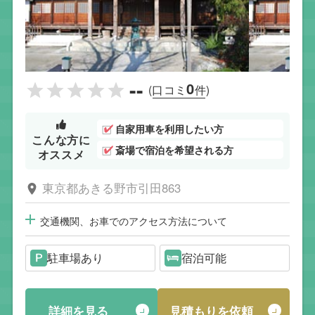
--
0
(口コミ
件)
自家用車を利用したい方
こんな方に
斎場で宿泊を希望される方
オススメ
東京都あきる野市引田863
交通機関、お車でのアクセス方法について
駐車場あり
宿泊可能
詳細を見る
見積もりを依頼