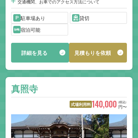
交通機関、お車でのアクセス方法について
駐車場あり
貸切
宿泊可能
詳細を見る
見積もりを依頼
真照寺
140,000
(税込)
式場利用料
円〜