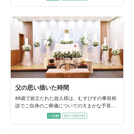
では癒し系の楽しい性格から、ちょっとしたア
イドル的な存在でした。 ご逝去後にそれを知っ
たご家族はとても驚かれたそうです。 「コロナ
禍の面会制限でなかなか会うことは出来なかっ
たけれど、やれることは全てやり尽くしまし
た」と喪主を務めるご次女様はおっしゃいまし
た。
父の思い描いた時間
88歳で旅立たれた故人様は、むすびすの事前相
談でご自身のご葬儀についての大まかな予算や
方針についてお決めになられていました。 生前
一日葬
50〜100万円
から奥様と2人の息子様には、「葬儀社に話しは
通してあるから、後のことは葬儀社へ」とお話