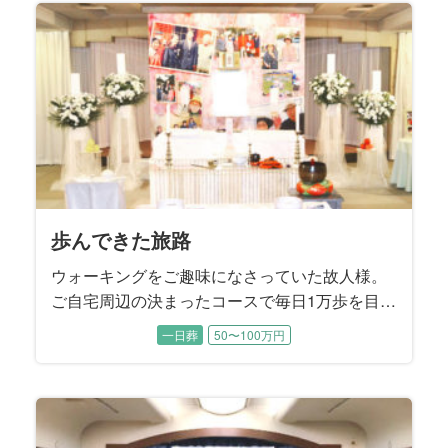
されていたそうです。 お打ち合わせでは、故人
様が遺された『エンディングノート』の内容に
沿うかたちで、お式を進めていくことに決まり
ました。
歩んできた旅路
ウォーキングをご趣味になさっていた故人様。
ご自宅周辺の決まったコースで毎日1万歩を目標
に歩かれていたこともあり、88歳で旅立たれる
一日葬
50〜100万円
直前まで大きなご病気をすることなくお過ごし
でした。 ４年前にご逝去されたご主人様がお元
気だった頃は、お二人で手を繋ぎながらお散歩
されていたそうです。 子供たちから見てもとて