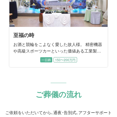
至福の時
お酒と競輪をこよなく愛した故人様。 精密機器
や高級スポーツカーといった価値ある工業製品
を輸送する際に「梱包」する工業包装技能士と
一日葬
150〜200万円
して生涯活躍。 数年前まで現役でお仕事を続け
てこられました。 工業製品を安全に運ぶために
梱包する工業包装技能士は国家資格であり、故
人様は国内で14人目に資格を取得された、まさ
に梱包のプロフェッショナルでした。
ご葬儀の流れ
ご依頼をいただいてから､通夜･告別式､アフターサポート