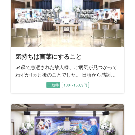
も仲睦まじいご夫婦でした。
気持ちは言葉にすること
54歳で急逝された故人様、ご病気が見つかって
わずか1ヵ月後のことでした。 日頃から感謝は
言葉にしなければ伝わらないというお考えをお
一般葬
100〜150万円
持ちだった故人様。 奥様へ1日1回「ありがと
う」と言葉にして感謝のお気持ちを伝えていた
そうです。 昨年、むすびすで奥様のご親族のご
葬儀をお手伝いさせていただいたことから、こ
の度のご依頼となりました。