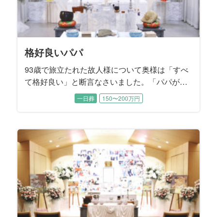
格好良いパパ
93歳で旅立たれた故人様について奥様は「すべ
て格好良い」と断言なさいました。「パパが全
部やってくれたから、私は何も出来なく
一日葬
150〜200万円
て……」と肩を落として涙するお母様に、二人
の息子様たちが寄り添いながらお打ち合わせは
進みました。 読書家で音楽鑑賞がご趣味だった
無口でダンディな故人様を『格好良く送る』こ
とがご葬儀のテーマになりました。