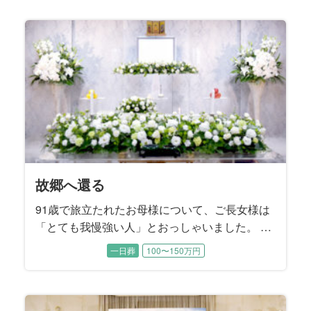
天国からのエール
我が家の太陽
家族の想いを一つに
頑張ったね
我が家のホームグラウンド
旅の数だけある想い
笑顔を再び
私らしさ
泣き笑いのファンファーレ
兄弟の絆
貴女のために
グレートマザー
サクセスストーリー
深い情で繋がっている
不器用な愛
大いなる生涯
おはようの景色
もう一度あの時へ
夜明けの花
魂に刻む母の姿
故郷団欒
「Last Stage」から愛を込めて
思い出よ『涙そうそう』
My father’s Style
魂の還る場所
愛と華
花と旅、母と妻
最愛のご主人のもとへ
旅立ちにカトレアを添えて
帰郷
母の生き方は変わらずに
わが生涯に悔いなし
一に気遣い 二に気遣い
楽しんだ時間は限りなく
見つめる先にある想い
I will tell you what
絆のカタチ
桜の季節に
故郷へ還る
93歳の晩年まで元気にお過ごしだった故人様。 ご逝
94歳で旅立たれた故人様。奇しくも15年前に他界さ
お酒をこよなく愛した故人様。 大好物のお寿司をつ
誕生日を迎える直前に若くして急逝された故人様。
7年間の闘病の末に75歳で旅立たれた故人様。ご入院
大手百貨店のお仕事を長年勤め上げられた故人様。
84歳で旅立たれた故人様は大正琴の師範。 流行歌か
若い頃から都会的で社交性にあふれていた故人様。
ご近所で有名なカミナリ親父として知られていた故
故人様は3人兄弟のご次男、57歳という若さで旅立た
88歳で旅立たれた故人様。 ご長女様の障害をきっか
書家として数々の作品を発表し、国内はもとより広
ご主人様と夫婦二人三脚で貴金属アクセサリーの装
91歳で旅立たれた故人様は、京都生まれの京都育ち
82歳で旅立たれた故人様は終活ノートを遺されてい
百寿を超える102歳という長く尊い生涯に幕を閉じら
毎朝、ご自宅のベランダから荒川の風景を眺めるの
故人様のご趣味はバレーボール。地元のママさんバ
故人様は10年間の闘病の末に66歳で旅立たれまし
この度お手伝いさせていただいたのは、大正、昭
転勤の多いお仕事をされていた故人様。 それでも単
ミュージシャンとして国内外で活動された故人様。
ほんの1ヵ月前までお元気に過ごされていた故人様。
建築士として長年働き続けてきた故人様。 お酒も煙
ご病気で急逝された故人様。 ご家族様の悲しみはと
社交的で明るいお人柄で誰からも愛された故人様。
故人様のご趣味は旅行と草花。ご夫婦で日本全国を
90歳で旅立たれた故人様。 8年前にご主人様のお別
ご自宅でのガーデニングがご趣味だった故人様。 シ
78歳で旅立たれた故人様の生まれ故郷は北海道美瑛
お母様は快活で美意識の高い方でした。 入院中もし
故人様は奥様とご結婚された当時から、「会社を55
晩年、人生のほとんどを過ごされた関西を離れ、東
施設でご逝去された故人様。 ご家族とは最近、コロ
むすびすでご両親のご葬儀をお手伝いさせていただ
最愛の奥様を亡くされたご主人様の悲しみは深く、
ご逝去の前日に70歳のお誕生日を迎えられた故人
大好きな桜の開花を前に83歳で旅立たれた故人様。
91歳で旅立たれたお母様について、ご長女様は
去される2日前にお子様方がお見舞いに行かれて、そ
れたご主人様のお誕生日でした。 とにかく明るいご
まみながら、ハイボールで晩酌されるのが楽しみで
穏やかな優しい性格は誰からも愛されていました。
する以前は草野球チームや会社のＯＢ会などに積極
お嬢様たちが独立された後は、奥様とご一緒に数え
ら邦楽まで多彩な楽曲を演奏して楽しまれていたそ
ご主人様とは銀座の社交ダンスホールで出逢いご結
人様。短気であっても曲がったことや弱い者いじめ
れました。 お式の打ち合わせには喪主を務めるご長
けに、障害のある方たちの居場所をつくるために人
く海外でも感動的な書道パフォーマンスを披露され
飾業を50年間に渡って営んでこられた故人様。ご夫
という生粋の京女。 古き良き文化を守ってきた京都
ました。 ご葬儀のお打ち合わせは、喪主を務める奥
れた故人様。 喪主を務めるご長男様をはじめとする
がお好きだったという奥様。喪主を務めるご主人様
レーボールクラブに所属し、20年近くバレーボール
た。 多趣味で活動的、好奇心旺盛な故人様は、病臥
和、平成、令和の時代を体験して99歳でお旅立にな
身赴任という形は決してとらず、常に家族一緒とい
いくつものバンドに所属して、ロックやJazzなど幅
ご本人もご家族も予期せぬご逝去でした。 経営者と
草もギャンブルも嗜まれなかった故人様のご趣味は
ても深いご様子でした。 この度は故人様が魂となっ
趣味は社交ダンス、足を悪くされてから始めた水泳
めぐり、中でも京都には何度も訪れて四季折々の景
れをお手伝いさせていただいたご縁で、この度もむ
ンプルながらも思いの詰まったご葬儀になるようお
町。大雪山連峰をのぞむ雄大で緑豊かな地として知
っかりメイクされて、すっぴんを見せることはほぼ
歳で辞めて後の人生は楽しく暮らす」とおっしゃっ
京のご長女様のご家族と一緒にお暮しになられた故
ナ禍でお会いできていませんでしたが、ご家族との
いたご縁のある故人様。 あまりにも突然のご逝去で
お打ち合わせの席でもご葬儀と向き合うことが本当
様。の宝物はご家族でした。 総合流通グループにお
そのことで逆に「桜の時期を迎えるたび、きっと母
「とても我慢強い人」とおっしゃいました。 夫
れを待ってからお旅立ちになりました。 故人様のご
性格だったという故人様は、ご家族にとって太陽の
した。 そのお酒を入院中は一切口にできなかった故
喪主を務めるお母様は、今年4月にご主人様を亡くさ
的にご参加されて、仲間の皆さんとの交流を楽しま
切れないほどご旅行されたそうです。 写真がご趣味
うです。 3年前にご主人様のお別れをお手伝いさせて
婚されました。 お元気だった頃はお洒落をしてご長
が大嫌いな実直なご性格でした。 大の競馬ファンで
男様と三男様もご同席いただきました。 ご兄弟の絆
生の大半を費やし、ご自身のことを顧みることはな
てきた故人様。 その功績は日本で活躍する美術家を
婦仲がとても良くて、職場でも家庭でも四六時中ご
のお寿司屋さんに嫁ぎ、女将として京都一筋で生き
様と『むすびすクラブ』にご入会いただいているご
三人のお子様たちは、激動の時代を生き抜いてこら
も奥様と一緒に四季折々の草花を眺めていらしたそ
に打ち込んでいらっしゃいました。 練習や試合を通
する以前は梨づくりも手がけられていたそうです。
った故人様です。 一世紀近くをご家族のために懸命
うスタイルをつらぬかれたそうです。 ご趣味の釣り
広いジャンルで抜群のギターテクニックを披露して
して人生を謳歌された故人様は、野球、麻雀、スキ
クルマ。 スバル360にはじまり、ブルーバード、ハ
た後、還られる場所はどこか。 ご家族様と一緒に考
もみるみる上達されたそうです。 晩年、よくお聴き
色を楽しまれたそうです。 自宅のお庭の手入れを欠
すびすにご依頼をいただきました。 お母様とお父様
手伝いさせていただきました。
られる美瑛町は、多くの日本映画のロケ地にもなっ
無かったそうです。 ご葬儀の打ち合わせから当日の
ていたそうです。 その言葉どおり大手精密機器メー
人様。 祭壇を飾るメモリアルスクリーンには、しっ
お時間を一番に大切に過ごされてきた方でした。 こ
した。 喪主は一人息子のご長男様、施主は奥様が務
におつらいご様子でした。 そんなご主人様から奥様
勤めでいらした喪主様は転勤も多く、故人様はご家
のことを思い出すでしょう」とお二人の娘様はおっ
のため、子供のために労をいとわず家庭を守
家族葬
一般葬
一般葬
家族葬
一日葬
一日葬
一日葬
一日葬
一日葬
一日葬
家族葬
一日葬
一日葬
一日葬
一日葬
一日葬
一日葬
一日葬
一日葬
一日葬
家族葬
一般葬
一日葬
家族葬
家族葬
一日葬
一日葬
一般葬
家族葬
一日葬
一日葬
一日葬
一日葬
一日葬
家族葬
一日葬
一日葬
一日葬
一日葬
200万円以上〜
200万円以上〜
200万円以上〜
200万円以上〜
200万円以上〜
100〜150万円
100〜150万円
100〜150万円
150〜200万円
100〜150万円
150〜200万円
100〜150万円
100〜150万円
100〜150万円
150〜200万円
150〜200万円
100〜150万円
150〜200万円
150〜200万円
100〜150万円
100〜150万円
100〜150万円
100〜150万円
100〜150万円
100〜150万円
100〜150万円
100〜150万円
150〜200万円
100〜150万円
100〜150万円
100〜150万円
50〜100万円
50〜100万円
50〜100万円
50〜100万円
50〜100万円
50〜100万円
50〜100万円
50〜100万円
自宅で行われたお打ち合わせには、ご長男様、ご次
ような存在。 ご家庭でもご近所でも故人様を慕って
人様のために、ご家族は最後に好きなお酒をいっぱ
れたばかり。 長年一緒に暮らしてきた大切なご家族
れていたそうです。 ご趣味は野球。 ご自分がプレー
だった故人様。 旅先ではご夫婦の思い出のポートレ
いただいたご縁でご依頼をいただきました。 施主を
女様と一緒に都内のホテルを巡り、ランチやティー
あった故人様は、レース予想が的中したときは家族
はとても強く、コロナ過で病院の面会できなかった
かったそうです。 だからこそご家族は、一人でも多
収録した『美術家名鑑』にも掲載されました。 喪主
一緒に過ごされたそうです。 その最愛のご主人様は
てこられたそうです。 仕事に熱心でしっかり者だっ
長女様が終活ノートのご遺志に沿ったかたちで進め
れたお母様を、お身内のみで穏やかに送り出してあ
うです。 お子様のいないご夫婦にとって植物は子供
じて世代を超えたご友人も多く、お元気だった頃に
ご長男様は、「搬送で病院を出発した朝方、綺麗な
に生き抜いてこられた御曾祖母様を送るために、お
でよく出かけられたスポットは、故人様の故郷でも
きました。 この度はそんな輝く姿をもう一度感じて
ー、ゴルフ、旅行など若かりし頃から好奇心旺盛で
コスカ、ケンメリのスカイライン、フェアレディZ、
え、その場所へ向かえるようなご葬儀となるように
になっていた音楽は演歌……ではなく、ソウル界の
かさず、ご長男様からプレゼントされたクレマチス
はお子様方から見ても仲の良いご夫婦だったそうで
ています。 お母様を亡くされたご姉妹は、「もう一
運営、ご葬儀後の諸手続きは三人のお嬢様が話し合
カーを55歳で早期退職されてから82歳でご逝去され
かりと送り出してあげたいというご家族様の想いを
の度はご家族で楽しまれたお時間を振り返るご葬儀
められました。また、故人様のお姉様もリモートで
への強い想いが垣間見えたのは、「家族だけの葬儀
族そろって全国をめぐりました。 ３人のお孫様にも
しゃいました。桜の季節を迎えるたびに、大好きな
り、自分のことに時間を使っているのを見たこ
男様、ご長女様が揃ってご同席いただき、お母様を
人が集まりました。 介護施設にご入居されてからも
い飲ませてあげたいとおっしゃいました。 2人のお嬢
を、短い間に2人も亡くされた哀傷はとても深いもの
するのはもちろん、高校野球の観戦が特にお好きだ
ートを撮影して、デジタルフォトフレームに保存し
務められたご長女様から、「両親は仲睦まじい夫婦
タイムを楽しまれたそうです。
を焼肉屋へ連れて行き、ご馳走するのを楽しみにさ
分、故人様をしっかりお見送りしたいというご要望
くの皆様が故人様へ「お疲れ様」の気持ちを伝える
を務めたご次女様は、「母は茶道、華道、合気道と
昨年4月にご逝去されましたが、ご家族は故人様の体
た故人様。 「接客が好きで、賑やかなもの好きだっ
られました。 寡黙であったという故人様の終活ノー
げることを望まれました。
のように大切な存在。だからこそハイビスカスなど
はチームメイトの皆さんと頻繁にご旅行を楽しまれ
朝日に桜がチラチラと舞っていました。その時、明
子様からひ孫様までのご親族の皆様が集いました。
ある瀬戸内海。 この度のご葬儀では、そんな海をバ
いただけるようなご葬儀となりました。
行動力のある方でした。
ポルシェ、メルセデスベンツといった錚々たる名車
お手伝いさせていただきました。
レジェンド“JB”こと、ジェームス・ブラウンのファン
は鉢植えにして美し花を咲かせました。
す。 「父が待つ天国へ、母を送り出してあげたい」
度、母を北海道に連れて行ってあげたかった」とお
いながらお決めになりました。
るまで、趣味の絵画を描き、大学の友達と終生にわ
込めて、故人様が長年住まわれた奈良県のご実家の
をご提案させていただきました。
打合せに参加され、お式の当日もいろいろなフォロ
にしたい」というお言葉でした。
恵まれて、大変可愛がられていた故人様にとって、
お母様の姿が感じられる最後のお別れの場となりま
とがないと言います。 生まれ故郷の長野県への
どのようにお見送りするかご兄弟で話し合われまし
面倒見の良さは変わることなく、故人様のまわりは
様とお孫様たちご家族が想いを一つにして、お父様
です。
ったいうことです。 3人のお子様たちが小さかった
てご鑑賞されていました。
で、母はいくつになっても父のことを“ちゃん付け”で
れていたそうです。
を伺いました。
ことのできる、ゆっくりとしたお別れの時間をご希
道とつくものを鍛錬してきた努力家でした」とお話
調を深慮して、ご主人様がお亡くなりになったこと
た母をしっかり送ってあげたい」とご長女様はおっ
トには、ご家族も知らなかった故人様の想いやこだ
育てるが難しい植物であっても、丹精込めて世話す
たそうです。
るい世界に父は往くのだと思いました」とおっしゃ
ックに家族の時間を過ごしていただくご葬儀を提案
を乗り継いでこられたカーマニアでした。
ク・サウンドでした。
ご姉弟様はそう望まれました。
っしゃいました。
たって交流し、楽しく充実した日々を過ごされまし
お写真を中心に、お人柄の偲ばれるスナップを散り
ーをして下さいました。
ご家族が一番の宝物でした。
した。
想い入れが深かったという故人様へ、お式では