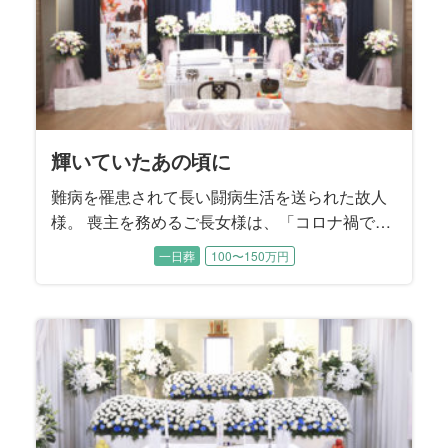
輝いていたあの頃に
難病を罹患されて長い闘病生活を送られた故人
様。 喪主を務めるご長女様は、「コロナ禍で家
族もほとんど面会できない日々が続いていた」
一日葬
100〜150万円
とおっしゃいました。 最後のお別れの時間だけ
は、お母様のそばに寄り添ってあげたい。晩年
のお姿だけでなく、元気で輝いていた頃のお母
様の思い出に囲まれたご葬儀にすることを望ま
れました。