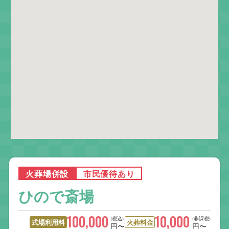
火葬場併設
市民優待あり
ひので斎場
100,000
10,000
(税込)
(非課税)
式場利用料
火葬料金
円〜
円〜