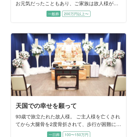
お元気だったこともあり、ご家族は故人様が旅
立たれたことをまだ実感できないご様子でし
一般葬
200万円以上〜
た。 性格が明るくて世話焼き、頼まれると嫌と
言えない故人様はお友達も多く、周りからとて
も信頼されていました。 ご家族に向ける愛情も
同じで、奥様やお子様方を様々な場面で支えて
こられたそうです。 そんな故人様への大きな感
謝を込めて、ご家族はしっかり送ってあげたい
とおっしゃいました。
天国での幸せを願って
93歳で旅立たれた故人様。 ご主人様を亡くされ
てから大腿骨を2度骨折されて、歩行が困難にな
ったことから晩年は施設でお暮しでした。 施設
一日葬
100〜150万円