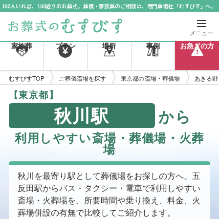
100人いれば、100通りのお葬式。葬儀・家族葬のご相談は、専門葬儀社「むすびす」へ。
メニュー
家族葬
プラン
場所
事例
お急ぎの方
むすびすTOP
ご葬儀斎場を探す
東京都の斎場・葬儀場
あきる野
【東京都】
秋川駅
から
利用しやすい斎場・葬儀場・火葬
場
秋川を最寄り駅として葬儀場をお探しの方へ。五
反田駅からバス・タクシー・電車で利用しやすい
斎場・火葬場を、所要時間や乗り換え、料金、火
葬場併設の有無で比較してご紹介します。