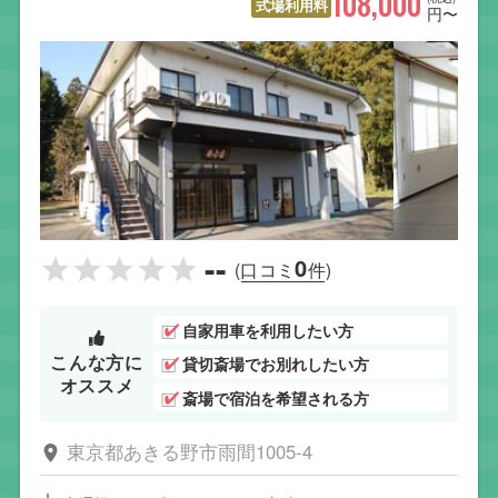
108,000
式場利用料
円〜
--
0
(口コミ
件)
自家用車を利用したい方
こんな方に
貸切斎場でお別れしたい方
オススメ
斎場で宿泊を希望される方
東京都あきる野市雨間1005-4