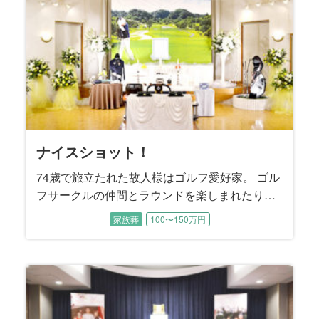
た。
いつも笑顔と笑い声に満ちていたそうです。
と別杯を酌み交わします。
頃、故人様とキャッチボールした思い出をお話くだ
呼んでいました」と教えて下さいました。
望になりました。
くださいました。
を最期までお伝えしなかったそうです。 ご長男様
しゃいました。
わりが記載されていました。
ることで美しい花を咲かせました。
いました。
させていただきました。
た。
ばめました。
故郷の趣きをお届けしたいと考えました。
さいました。
は、「天国で父と再会したら、きっと母は驚くでし
ょうね」と仰いました。
ナイスショット！
74歳で旅立たれた故人様はゴルフ愛好家。 ゴル
フサークルの仲間とラウンドを楽しまれたり、
ゴルフコンペにも数多く参加されました。 プレ
家族葬
100〜150万円
ー後の飲み会ではメンバーと親睦を深められた
そうです。 お通夜にはゴルフサークルの皆様も
駆けつけて下さり、一緒にラウンドした思い出
を振り返りながら故人様を偲ばれました。